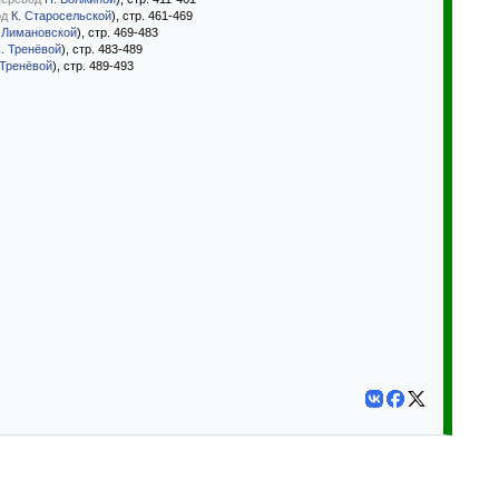
од
К. Старосельской
), стр. 461-469
 Лимановской
), стр. 469-483
. Тренёвой
), стр. 483-489
 Тренёвой
), стр. 489-493