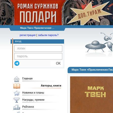
Марк Твен Приключения ...
регистрация
|
забыли пароль?
вход
OK
Марк Твен «Приключения Гек
Главная
Авторы, книги
Новинки и планы
Награды, премии
Рейтинги