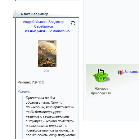
А вот, например:
Андрей Уланов
,
Владимир
Серебряков
Из Америки — с любовью
2008
Strelanov
Рейтинг:
7.9
(229)
Желают
Yazewa
:
приобрести
Прочитала не без
удовольствия. Хотя и
понимаешь, что практически
тебе демонстрируют
негатив с существующей
ситуации, и можно поменять
описываемые страны, не
погрешив против истины... а
все же понемножку получаешь