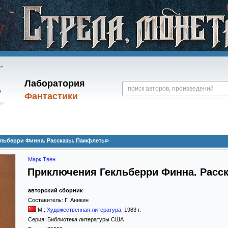
Лаборатория
Фантастики
льберри Финна. Рассказы. Памфлеты»
Марк Твен
Приключения Гекльберри Финна. Расс
авторский сборник
Составитель:
Г. Аникин
М.:
Художественная литература
,
1983
г.
Серия:
Библиотека литературы США