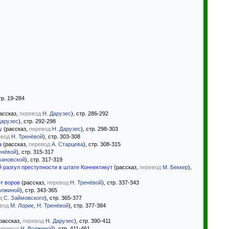
стр. 19-284
ассказ,
перевод
Н. Дарузес
), стр. 286-292
Дарузес
), стр. 292-298
у
(рассказ,
перевод
Н. Дарузес
), стр. 298-303
евод
Н. Тренёвой
), стр. 303-308
а
(рассказ,
перевод
А. Старцева
), стр. 308-315
енёвой
), стр. 315-317
мановской
), стр. 317-319
 разгул преступности в штате Коннектикут
(рассказ,
перевод
М. Беккер
),
т воров
(рассказ,
перевод
Н. Тренёвой
), стр. 337-343
олжиной
), стр. 343-365
д
С. Займовского
), стр. 365-377
вод
М. Лорие
,
Н. Тренёвой
), стр. 377-384
рассказ,
перевод
Н. Дарузес
), стр. 390-411
перевод
Н. Волжиной
), стр. 411-461