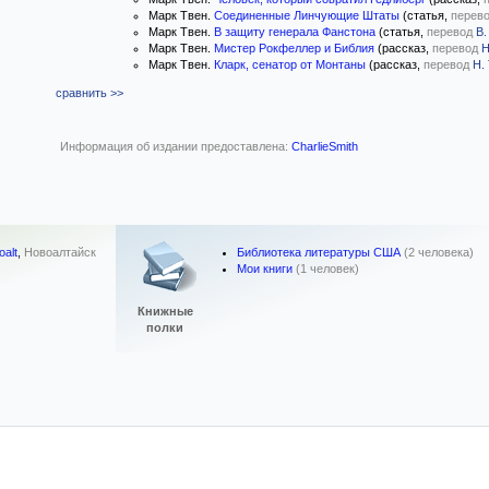
Марк Твен.
Соединенные Линчующие Штаты
(статья,
перев
Марк Твен.
В защиту генерала Фанстона
(статья,
перевод
В.
Марк Твен.
Мистер Рокфеллер и Библия
(рассказ,
перевод
Н
Марк Твен.
Кларк, сенатор от Монтаны
(рассказ,
перевод
Н.
сравнить >>
Информация об издании предоставлена:
CharlieSmith
Библиотека литературы США
(2 человека)
oalt
,
Новоалтайск
Мои книги
(1 человек)
Книжные
полки