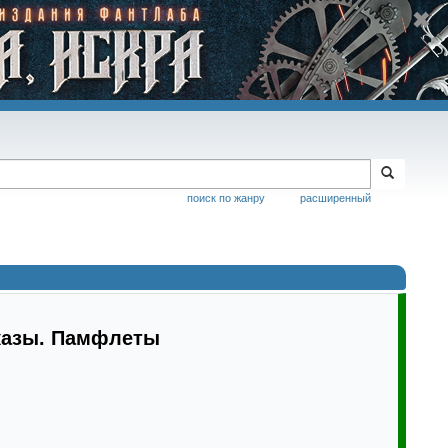
поиск по жанру
расширенный
казы. Памфлеты