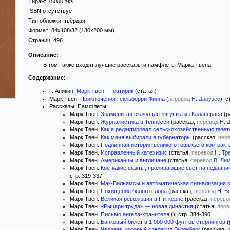
Тираж:
75000 экз.
ISBN отсутствует
Тип обложки:
твёрдая
Формат:
84x108/32
(130x200 мм)
Страниц:
496
Описание:
В том также входят лучшие рассказы и памфлеты Марка Твена.
Содержание
:
Г. Аникин.
Марк Твен — сатирик
(статья)
Марк Твен.
Приключения Гекльберри Финна
(
перевод
Н. Дарузес
), 
Рассказы. Памфлеты
Марк Твен.
Знаменитая скачущая лягушка из Калавераса
(р
Марк Твен.
Журналистика в Теннесси
(рассказ,
перевод
Н. 
Марк Твен.
Как я редактировал сельскохозяйственную газет
Марк Твен.
Как меня выбирали в губернаторы
(рассказ,
пер
Марк Твен.
Подлинная история великого говяжьего контракт
Марк Твен.
Исправленный катехизис
(статья,
перевод
Н. Тр
Марк Твен.
Американцы и англичане
(статья,
перевод
В. Ли
Марк Твен.
Кое-какие факты, проливающие свет на недавний
стр. 319-337
Марк Твен.
Мак-Вильямсы и автоматическая сигнализация о
Марк Твен.
Похищение белого слона
(рассказ,
перевод
Н. В
Марк Твен.
Великая революция в Питкерне
(рассказ,
перево
Марк Твен.
«Рыцари труда» — новая династия
(статья,
пере
Марк Твен.
Письмо ангела-хранителя
(), стр. 384-390
Марк Твен.
Банковый билет в 1 000 000 фунтов стерлингов
(
Марк Твен.
Человек, который совратил Гедлиберг
(рассказ,