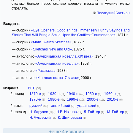
столько бойкое перо, сколько крепкие мускулы и умение метко
стрелять.
©
ПоследнийБастион
Входит в:
— сборник
«Eye Openers. Good Things, Immensely Funny Sayings and
Stories That Will Bring a Smile Upon the Gruffiest Countenance»
, 1871 г.
— сборник
«Mark Twain's Sketches»
, 1872 г.
— сборник
«Sketches New and Old»
, 1875 г.
— антологию
«Американская новелла XIX века»
, 1946 г.
— антологию
«Американская новелла»
, 1958 г.
— антологию
«Рассказы»
, 1988 г.
— антологию
«Книжная полка. 7 класс»
, 2000 г.
Издания:
ВСЕ
(53)
/период:
1870-е
,
1930-е
,
1940-е
,
1950-е
,
1960-е
,
(1)
(1)
(4)
(6)
(2)
1970-е
,
1980-е
,
1990-е
,
2000-е
,
2010-е
(3)
(9)
(10)
(11)
(6)
/языки:
русский
,
английский
,
украинский
(50)
(2)
(1)
/перевод:
Н. Дарузес
,
Н.В. Иванов
,
Л. Ройтер
,
М. Ройтер
,
(29)
(1)
(1)
(1)
Н. Чуковский
,
К. Шмиговский
(1)
(1)
+ещё 4 издания