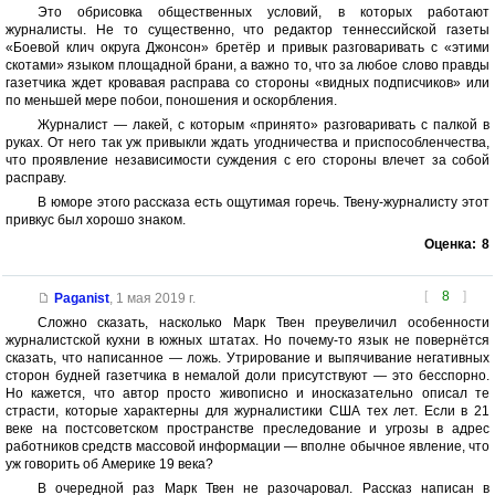
Это обрисовка общественных условий, в которых работают
журналисты. Не то существенно, что редактор теннессийской газеты
«Боевой клич округа Джонсон» бретёр и привык разговаривать с «этими
скотами» языком площадной брани, а важно то, что за любое слово правды
газетчика ждет кровавая расправа со стороны «видных подписчиков» или
по меньшей мере побои, поношения и оскорбления.
Журналист — лакей, с которым «принято» разговаривать с палкой в
руках. От него так уж привыкли ждать угодничества и приспособленчества,
что проявление независимости суждения с его стороны влечет за собой
расправу.
В юморе этого рассказа есть ощутимая горечь. Твену-журналисту этот
привкус был хорошо знаком.
Оценка:
8
[
8
]
Paganist
,
1 мая 2019 г.
Сложно сказать, насколько Марк Твен преувеличил особенности
журналистской кухни в южных штатах. Но почему-то язык не повернётся
сказать, что написанное — ложь. Утрирование и выпячивание негативных
сторон будней газетчика в немалой доли присутствуют — это бесспорно.
Но кажется, что автор просто живописно и иносказательно описал те
страсти, которые характерны для журналистики США тех лет. Если в 21
веке на постсоветском пространстве преследование и угрозы в адрес
работников средств массовой информации — вполне обычное явление, что
уж говорить об Америке 19 века?
В очередной раз Марк Твен не разочаровал. Рассказ написан в