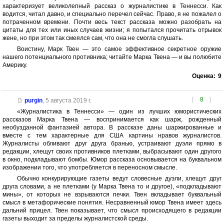
характеризует великолепный рассказ о журналистике в Теннесси. Как
водится, читал давно, и специально перечел сейчас. Право, я не пожалел о
потраченном времени. Почти весь текст рассказа можно разобрать на
цитаты для тех или иных случаев жизни; я попытался прочитать отрывок
жене, но при этом так смеялся сам, что она не смогла слушать.
Воистину, Марк Твен — это самое эффективное секретное оружие
нашего потенциального противника; читайте Марка Твена — и вы полюбите
Америку.
Оценка:
9
[
8
]
purgin
,
5 августа 2019 г.
«Журналистика в Теннесси» — один из лучших юмористических
рассказов Марка Твена — воспринимается как шарж, рожденный
необузданной фантазией автора. В рассказе даны шаржированные и
вместе с тем характерные для США картины нравов журналистов.
Журналисты обливают друг друга бранью, устраивают дуэли прямо в
редакции, хлещут своих противников плетками, выбрасывают один другого
в окно, подкладывают бомбы. Юмор рассказа основывается на буквальном
изображении того, что употребляется в переносном смысле.
Обычно конкурирующие газеты ведут словесные дуэли, хлещут друг
друга словами, а не плетками (у Марка Твена то и другое), «подкладывают
мины», от которых не взрываются печки. Твен вкладывает буквальный
смысл в метафорические понятия. Несравненный юмор Твена имеет здесь
дальний прицел. Твен показывает, что смысл происходящего в редакции
газеты выходит за пределы журналистской среды.