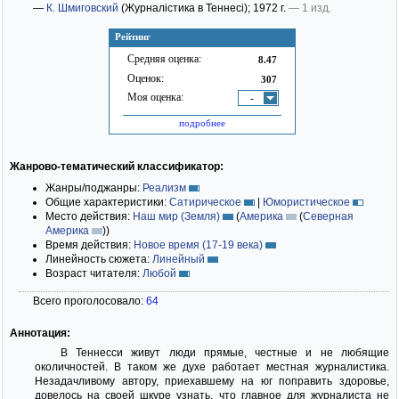
—
К. Шмиговский
(Журналістика в Теннесі)
; 1972 г.
— 1 изд.
Рейтинг
Средняя оценка:
8.47
Оценок:
307
Моя оценка:
-
подробнее
Жанрово-тематический классификатор:
Жанры/поджанры:
Реализм
Общие характеристики:
Сатирическое
|
Юмористическое
Место действия:
Наш мир (Земля)
(
Америка
(
Северная
Америка
)
)
Время действия:
Новое время (17-19 века)
Линейность сюжета:
Линейный
Возраст читателя:
Любой
Всего проголосовало:
64
Аннотация:
В Теннесси живут люди прямые, честные и не любящие
околичностей. В таком же духе работает местная журналистика.
Незадачливому автору, приехавшему на юг поправить здоровье,
довелось на своей шкуре узнать, что главное для журналиста не