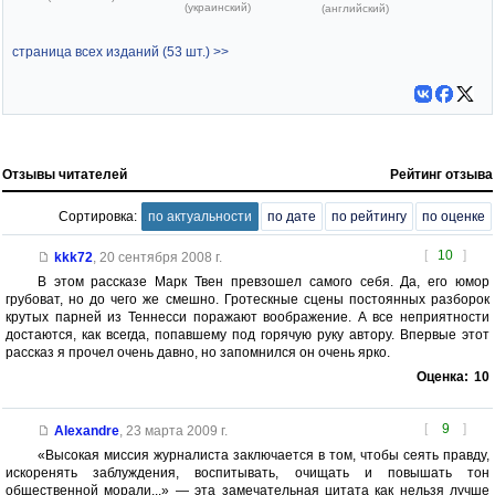
(украинский)
(английский)
страница всех изданий (53 шт.) >>
Отзывы читателей
Рейтинг отзыва
Сортировка:
по актуальности
по дате
по рейтингу
по оценке
[
10
]
kkk72
,
20 сентября 2008 г.
В этом рассказе Марк Твен превзошел самого себя. Да, его юмор
грубоват, но до чего же смешно. Гротескные сцены постоянных разборок
крутых парней из Теннесси поражают воображение. А все неприятности
достаются, как всегда, попавшему под горячую руку автору. Впервые этот
рассказ я прочел очень давно, но запомнился он очень ярко.
Оценка:
10
[
9
]
Alexandre
,
23 марта 2009 г.
«Высокая миссия журналиста заключается в том, чтобы сеять правду,
искоренять заблуждения, воспитывать, очищать и повышать тон
общественной морали...» — эта замечательная цитата как нельзя лучше