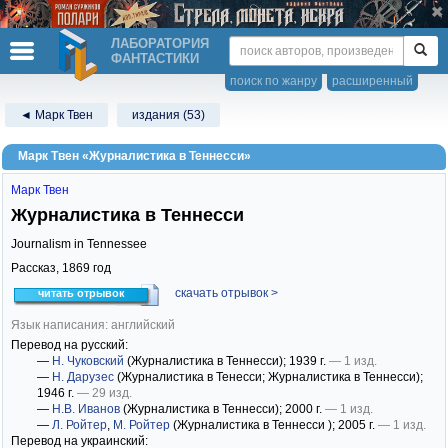
ЛАБОРАТОРИЯ
ФАНТАСТИКИ
поиск по жанру
расширенный
◄ Марк Твен
издания (53)
Марк Твен «Журналистика в Теннесси»
Марк Твен
Журналистика в Теннесси
Journalism in Tennessee
Рассказ,
1869
год
скачать отрывок >
читать отрывок
Язык написания: английский
Перевод на русский:
—
Н. Чуковский
(Журналистика в Теннесси)
; 1939 г.
— 1 изд.
—
Н. Дарузес
(Журналистика в Тенесси; Журналистика в Теннесси)
;
1946 г.
— 29 изд.
—
Н.В. Иванов
(Журналистика в Теннесси)
; 2000 г.
— 1 изд.
—
Л. Ройтер
,
М. Ройтер
(Журналистика в Теннесси )
; 2005 г.
— 1 изд.
Перевод на украинский: