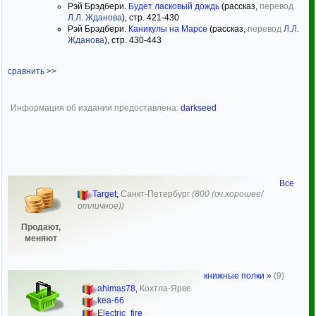
Рэй Брэдбери.
Будет ласковый дождь
(рассказ,
перевод
Л.Л. Жданова
), стр. 421-430
Рэй Брэдбери.
Каникулы на Марсе
(рассказ,
перевод
Л.Л.
Жданова
), стр. 430-443
сравнить >>
Информация об издании предоставлена:
darkseed
Все
Target
,
Санкт-Петербург
(800 (оч.хорошее/
отличное))
Продают,
меняют
книжные полки »
(9)
ahimas78
,
Кохтла-Ярве
kea-66
Electric_fire