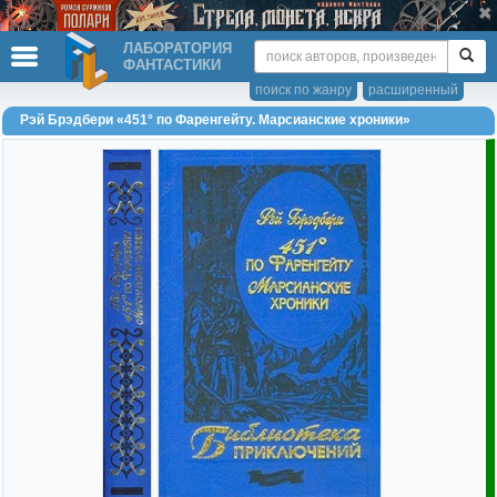
ЛАБОРАТОРИЯ
ФАНТАСТИКИ
поиск по жанру
расширенный
Рэй Брэдбери «451° по Фаренгейту. Марсианские хроники»