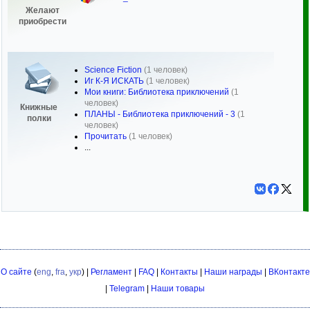
Желают
приобрести
Science Fiction
(1 человек)
Иг К-Я ИСКАТЬ
(1 человек)
Мои книги: Библиотека приключений
(1
человек)
Книжные
ПЛАНЫ - Библиотека приключений - 3
(1
полки
человек)
Прочитать
(1 человек)
...
О сайте
(
eng
,
fra
,
укр
) |
Регламент
|
FAQ
|
Контакты
|
Наши награды
|
ВКонтакте
|
Telegram
|
Наши товары