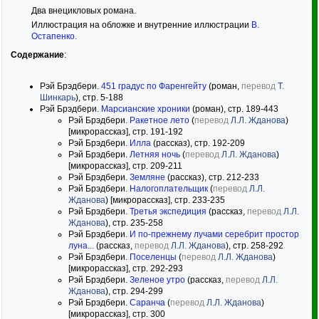
Два внецикловых романа.
Иллюстрация на обложке и внутренние иллюстрации
В.
Остапенко
.
Содержание
:
Рэй Брэдбери.
451 градус по Фаренгейту
(роман,
перевод
Т.
Шинкарь
), стр. 5-188
Рэй Брэдбери.
Марсианские хроники
(роман), стр. 189-443
Рэй Брэдбери.
Ракетное лето
(
перевод
Л.Л. Жданова
)
[микрорассказ], стр. 191-192
Рэй Брэдбери.
Илла
(рассказ), стр. 192-209
Рэй Брэдбери.
Летняя ночь
(
перевод
Л.Л. Жданова
)
[микрорассказ], стр. 209-211
Рэй Брэдбери.
Земляне
(рассказ), стр. 212-233
Рэй Брэдбери.
Налогоплательщик
(
перевод
Л.Л.
Жданова
) [микрорассказ], стр. 233-235
Рэй Брэдбери.
Третья экспедиция
(рассказ,
перевод
Л.Л.
Жданова
), стр. 235-258
Рэй Брэдбери.
И по-прежнему лучами серебрит простор
луна...
(рассказ,
перевод
Л.Л. Жданова
), стр. 258-292
Рэй Брэдбери.
Поселенцы
(
перевод
Л.Л. Жданова
)
[микрорассказ], стр. 292-293
Рэй Брэдбери.
Зеленое утро
(рассказ,
перевод
Л.Л.
Жданова
), стр. 294-299
Рэй Брэдбери.
Саранча
(
перевод
Л.Л. Жданова
)
[микрорассказ], стр. 300