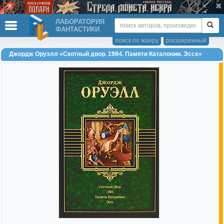
ЛАБОРАТОРИЯ
ФАНТАСТИКИ
поиск по жанру
расширенный
Джордж Оруэлл «Скотный двор. 1984. Памяти Каталонии. Эссе»