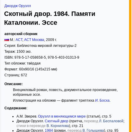
Джордж Оруэлл
Скотный двор. 1984. Памяти
Каталонии. Эссе
авторский сборник
М.:
АСТ
,
АСТ Москва
,
2009
г.
Серия:
Библиотека мировой литературы-2
Тираж:
1500 экз.
ISBN:
978-5-17-058658-5, 978-5-403-01013-9
Тип обложки:
твёрдая
Формат:
60x90/16
(145x215 мм)
Страниц:
672
Описание:
Внецикловый роман, повесть, документальное произведение,
избранные эссе.
Иллюстрация на обложке — фрагмент триптиха
И. Босха
.
Содержание
:
А.М. Зверев.
Оруэлл в меняющемся мире
(статья), стр. 5
Джордж Оруэлл.
Скотный двор
(притча,
перевод
Л. Беспаловой
;
стихи в переводе
В. Корнилова
), стр. 21
Джордж Оруэлл.
1984
(роман,
перевод
В. Голышева
), стр. 95