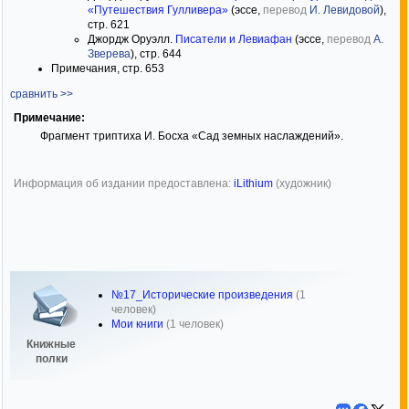
«Путешествия Гулливера»
(эссе,
перевод
И. Левидовой
),
стр. 621
Джордж Оруэлл.
Писатели и Левиафан
(эссе,
перевод
А.
Зверева
), стр. 644
Примечания, стр. 653
сравнить >>
Примечание:
Фрагмент триптиха И. Босха «Сад земных наслаждений».
Информация об издании предоставлена:
iLithium
(художник)
№17_Исторические произведения
(1
человек)
Мои книги
(1 человек)
Книжные
полки