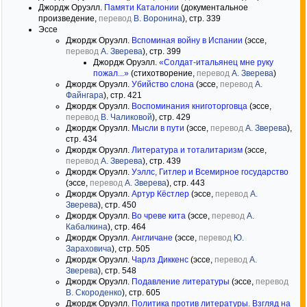
Джордж Оруэлл.
Памяти Каталонии
(документальное
произведение,
перевод
В. Воронина
), стр. 339
Эссе
Джордж Оруэлл.
Вспоминая войну в Испании
(эссе,
перевод
А. Зверева
), стр. 399
Джордж Оруэлл.
«Солдат-итальянец мне руку
пожал...»
(стихотворение,
перевод
А. Зверева
)
Джордж Оруэлл.
Убийство слона
(эссе,
перевод
А.
Файнгара
), стр. 421
Джордж Оруэлл.
Воспоминания книготорговца
(эссе,
перевод
В. Чаликовой
), стр. 429
Джордж Оруэлл.
Мысли в пути
(эссе,
перевод
А. Зверева
),
стр. 434
Джордж Оруэлл.
Литература и тоталитаризм
(эссе,
перевод
А. Зверева
), стр. 439
Джордж Оруэлл.
Уэллс, Гитлер и Всемирное государство
(эссе,
перевод
А. Зверева
), стр. 443
Джордж Оруэлл.
Артур Кёстлер
(эссе,
перевод
А.
Зверева
), стр. 450
Джордж Оруэлл.
Во чреве кита
(эссе,
перевод
А.
Кабалкина
), стр. 464
Джордж Оруэлл.
Англичане
(эссе,
перевод
Ю.
Зараховича
), стр. 505
Джордж Оруэлл.
Чарлз Диккенс
(эссе,
перевод
А.
Зверева
), стр. 548
Джордж Оруэлл.
Подавление литературы
(эссе,
перевод
В. Скороденко
), стр. 605
Джордж Оруэлл.
Политика против литературы. Взгляд на