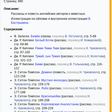
Страниц:
480
Описание:
Рассказы и повесть английских авторов о животных.
Иллюстрации на обложке и внутренние иллюстрации
В.
Бастрыкина
.
Содержание
:
Ф. Зальтен.
Бемби
(сказка,
перевод
В. Летучего
), стр. 5-68
Дж. Р. Киплинг.
Белый Котик
(рассказ,
перевод
И. Комаровой
),
стр. 69-86
Дж. Р. Киплинг.
Рикки-Тикки-Тави
(рассказ,
перевод
К. Чуковского
),
стр. 87-100
Дж. Р. Киплинг.
Тумай, сын Тумая
(рассказ,
перевод
А. Колотова
),
стр. 101-115
Дж. Р. Киплинг.
Бими
(рассказ,
перевод
В. Голышева
), стр. 116-
122
Э. Сетон-Томпсон.
Домино
(повесть,
перевод
Н. Чуковского
), стр.
123-158
Э. Сетон-Томпсон.
Мустанг-иноходец
(рассказ,
перевод
Н.
Чуковского
), стр. 159-176
Э. Сетон-Томпсон.
Лобо
(рассказ,
перевод
Н. Чуковского
), стр.
177-188
Э. Сетон-Томпсон.
Красношейка
(рассказ,
перевод
Н.
Чуковского
), стр. 189-208
Э. Сетон-Томпсон.
Королевская Аналостанка
(рассказ,
перевод
Н. Чуковского
), стр. 209-229