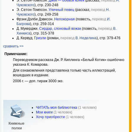
Э. Сетон-Томпсон.
Джек — боевой конек
(рассказ,
перевод
Н.
Чуковского
), стр. 230-248
Э. Сетон-Томпсон.
Уличный певец
(рассказ,
перевод
Н.
Чуковского
), стр. 249-258
Фрэнк Дэлби Дэвисон.
Непокорная
(повесть,
перевод
И.
Багрова
), стр. 259-314
Д. Мукерджи.
Сирдар, слоновый вожак
(повесть,
перевод
В.
Хинкиса
), стр. 315-378
Д. Кервуд.
Гризли
(роман,
перевод
В. Неделина
), стр. 379-476
сравнить >>
Примечание:
Переводчиком рассказа Дж. Р. Киплинга «Белый Котик» ошибочно
указана К. Комарова.
Для ознакомления представлена только часть иллюстраций,
вошедших в издание.
2006 г. — доп. тираж 3000 экз.
ЧИТАТЬ моя библиотека
(1 человек)
Мои книги
(1 человек)
Хочу приобрести
(1 человек)
Книжные
полки