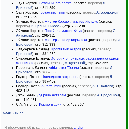
Эдит Уортон.
Потом, много позже
(рассказ,
перевод
Л.
Бриловой
), стр. 211-250
Эдит Уортон.
Торжество тьмы
(рассказ,
перевод
А. Бродоцкой
),
стр. 251-285
Эймиас Норткот.
Мистер Кершо и мистер Уилкокс
(рассказ,
перевод
В. Прянишниковой
), стр. 286-298
Эймиас Норткот.
Покойная миссис Фоук
(рассказ,
перевод
С.
Антонова
), стр. 298-311
Эймиас Норткот.
Мистер Оливер Кармайкл
(рассказ,
перевод
Л.
Бриловой
), стр. 311-333
Элджернон Блэквуд.
Проклятый остров
(рассказ,
перевод
Л.
Бриловой
), стр. 334-352
Элджернон Блэквуд.
История о призраке, рассказанная одной
женщиной
(рассказ,
перевод
М. Куренной
), стр. 352-365
Персеваль Лэндон.
Аббатство Тёрнли
(рассказ,
перевод
Л.
Бриловой
), стр. 366-386
Роджер Патер.
Наследство астролога
(рассказ,
перевод
Л.
Бриловой
), стр. 387-402
Роджер Патер.
A Porta Inferi
(рассказ,
перевод
А.В. Волкова
), стр.
402-418
Джон Бакен.
Дубрава Астарты
(рассказ,
перевод
А. Бродоцкой
),
стр. 419-451
С.А. Антонов.
Комментарии
, стр. 452-507
сравнить >>
Информация об издании предоставлена:
antilia