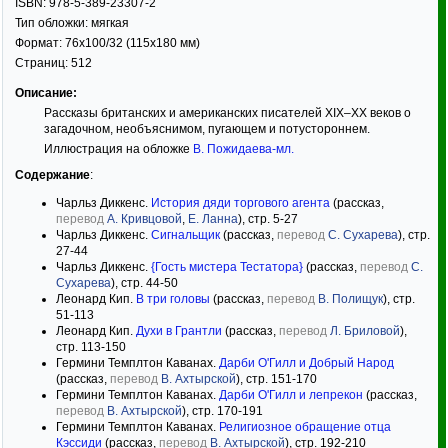
ISBN:
978-5-389-23307-2
Тип обложки:
мягкая
Формат:
76x100/32
(115x180 мм)
Страниц:
512
Описание:
Рассказы британских и американских писателей XIX–XX веков о
загадочном, необъяснимом, пугающем и потустороннем.
Иллюстрация на обложке
В. Пожидаева-мл.
Содержание
:
Чарльз Диккенс.
История дяди торгового агента
(рассказ,
перевод
А. Кривцовой
,
Е. Ланна
), стр. 5-27
Чарльз Диккенс.
Сигнальщик
(рассказ,
перевод
С. Сухарева
), стр.
27-44
Чарльз Диккенс.
{Гость мистера Тестатора}
(рассказ,
перевод
С.
Сухарева
), стр. 44-50
Леонард Кип.
В три головы
(рассказ,
перевод
В. Полищук
), стр.
51-113
Леонард Кип.
Духи в Грантли
(рассказ,
перевод
Л. Бриловой
),
стр. 113-150
Гермини Темплтон Каванах.
Дарби О'Гилл и Добрый Народ
(рассказ,
перевод
В. Ахтырской
), стр. 151-170
Гермини Темплтон Каванах.
Дарби О'Гилл и лепрекон
(рассказ,
перевод
В. Ахтырской
), стр. 170-191
Гермини Темплтон Каванах.
Религиозное обращение отца
Кэссиди
(рассказ,
перевод
В. Ахтырской
), стр. 192-210