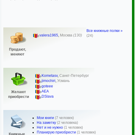
Все книжные полки »
valera1965
,
Москва
(130)
(24)
Продают,
меняют
Kometasv
,
Санкт-Петербург
jimochiri
,
Усмань
goteee
AEA
Желают
DSlava
приобрести
Мои книги
(7 человек)
На заметку
(2 человека)
Нет и не нужно
(1 человек)
Планирую приобрести
(1 человек)
Книжные