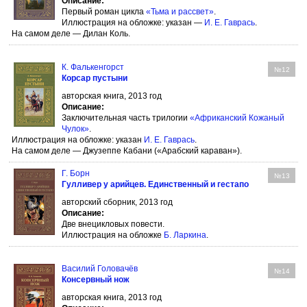
Описание:
Первый роман цикла
«Тьма и рассвет»
.
Иллюстрация на обложке: указан —
И. Е. Гаврась
.
На самом деле — Дилан Коль.
К. Фалькенгорст
№12
Корсар пустыни
авторская книга, 2013 год
Описание:
Заключительная часть трилогии
«Африканский Кожаный
Чулок»
.
Иллюстрация на обложке: указан
И. Е. Гаврась
.
На самом деле — Джузеппе Кабани («Арабский караван»).
Г. Борн
№13
Гулливер у арийцев. Единственный и гестапо
авторский сборник, 2013 год
Описание:
Две внецикловых повести.
Иллюстрация на обложке
Б. Ларкина
.
Василий Головачёв
№14
Консервный нож
авторская книга, 2013 год