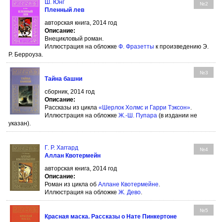
Ш. Юнг
№2
Пленный лев
авторская книга, 2014 год
Описание:
Внецикловый роман.
Иллюстрация на обложке
Ф. Фразетты
к произведению Э.
Р. Берроуза.
№3
Тайна башни
сборник, 2014 год
Описание:
Рассказы из цикла
«Шерлок Холмс и Гарри Тэксон»
.
Иллюстрация на обложке
Ж.-Ш. Пупара
(в издании не
указан).
Г. Р. Хаггард
№4
Аллан Квотермейн
авторская книга, 2014 год
Описание:
Роман из цикла об
Аллане Квотермейне
.
Иллюстрация на обложке
Ж. Дево
.
№5
Красная маска. Рассказы о Нате Пинкертоне