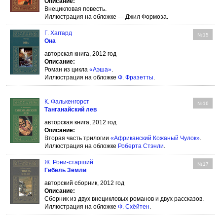
Описание:
Внецикловая повесть.
Иллюстрация на обложке — Джил Формоза.
Г. Хаггард
№15
Она
авторская книга, 2012 год
Описание:
Роман из цикла
«Аэша»
.
Иллюстрация на обложке
Ф. Фразетты
.
К. Фалькенгорст
№16
Танганайский лев
авторская книга, 2012 год
Описание:
Вторая часть трилогии
«Африканский Кожаный Чулок»
.
Иллюстрация на обложке
Роберта Стэнли
.
Ж. Рони-старший
№17
Гибель Земли
авторский сборник, 2012 год
Описание:
Сборник из двух внецикловых романов и двух рассказов.
Иллюстрация на обложке
Ф. Схёйтен
.