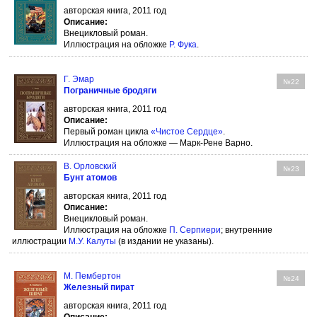
авторская книга, 2011 год
Описание:
Внецикловый роман.
Иллюстрация на обложке
Р. Фука
.
Г. Эмар
№22
Пограничные бродяги
авторская книга, 2011 год
Описание:
Первый роман цикла
«Чистое Сердце»
.
Иллюстрация на обложке — Марк-Рене Варно.
В. Орловский
№23
Бунт атомов
авторская книга, 2011 год
Описание:
Внецикловый роман.
Иллюстрация на обложке
П. Серпиери
; внутренние
иллюстрации
М.У. Калуты
(в издании не указаны).
М. Пембертон
№24
Железный пират
авторская книга, 2011 год