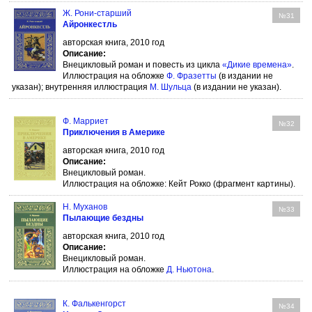
Ж. Рони-старший
№31
Айронкестль
авторская книга, 2010 год
Описание:
Внецикловый роман и повесть из цикла
«Дикие времена»
.
Иллюстрация на обложке
Ф. Фразетты
(в издании не
указан); внутренняя иллюстрация
М. Шульца
(в издании не указан).
Ф. Марриет
№32
Приключения в Америке
авторская книга, 2010 год
Описание:
Внецикловый роман.
Иллюстрация на обложке: Кейт Рокко (фрагмент картины).
Н. Муханов
№33
Пылающие бездны
авторская книга, 2010 год
Описание:
Внецикловый роман.
Иллюстрация на обложке
Д. Ньютона
.
К. Фалькенгорст
№34