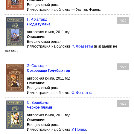
Описание:
Внецикловый роман.
Иллюстрация на обложке — Уолтер Фарер.
Г. Р. Хаггард
№25
Люди тумана
авторская книга, 2011 год
Описание:
Внецикловый роман.
Иллюстрация на обложке
Ф. Фразетты
(в издании не
указан).
Э. Сальгари
№26
Сокровище Голубых гор
авторская книга, 2011 год
Описание:
Внецикловый роман.
Иллюстрация на обложке
Ф. Фразетта
.
С. Вейнбаум
№27
Черное пламя
авторская книга, 2011 год
Описание:
Внецикловый роман.
Иллюстрация на обложке
У. Поппа
.