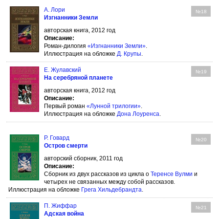
А. Лори
№18
Изгнанники Земли
авторская книга, 2012 год
Описание:
Роман-дилогия
«Изгнанники Земли»
.
Иллюстрация на обложке
Д. Крупы
.
Е. Жулавский
№19
На серебряной планете
авторская книга, 2012 год
Описание:
Первый роман
«Лунной трилогии»
.
Иллюстрация на обложке
Дона Лоуренса
.
Р. Говард
№20
Остров смерти
авторский сборник, 2011 год
Описание:
Сборник из двух рассказов из цикла о
Теренсе Вулми
и
четырех не связанных между собой рассказов.
Иллюстрация на обложке
Грега Хильдебрандта
.
П. Жиффар
№21
Адская война