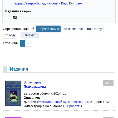
Терра
,
Северо-Запад
,
Книжный Клуб Книговек
Изданий в серии:
58
Сортировка изданий:
по умолчанию
по названию
по автору
по году
Фильтр
Страницы:
1
2
Издания
В. Гончаров
№1
Психомашина
авторский сборник, 2014 год
Описание:
Дилогия
«Межпланетный путешественник»
в одном томе.
Иллюстрация на обложке
Ф. Фразетты
.