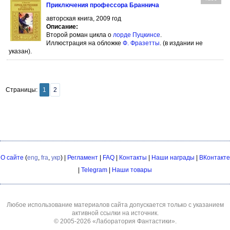
Приключения профессора Браннича
авторская книга, 2009 год
Описание:
Второй роман цикла о
лорде Пуцкинсе
.
Иллюстрация на обложке
Ф. Фразетты
. (в издании не
указан).
Страницы:
1
2
О сайте
(
eng
,
fra
,
укр
) |
Регламент
|
FAQ
|
Контакты
|
Наши награды
|
ВКонтакте
|
Telegram
|
Наши товары
Любое использование материалов сайта допускается только с указанием
активной ссылки на источник.
© 2005-2026
«Лаборатория Фантастики»
.