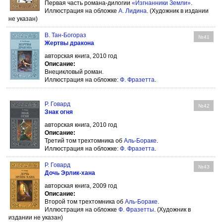
Первая часть романа-дилогии
«Изгнанники Земли»
.
Иллюстрация на обложке
А. Лидина
. (Художник в издании
не указан)
В. Тан-Богораз
№41
Жертвы дракона
авторская книга, 2010 год
Описание:
Внецикловый роман.
Иллюстрация на обложке:
Ф. Фразетта
.
Р. Говард
№42
Знак огня
авторская книга, 2010 год
Описание:
Третий том трехтомника об
Аль-Бораке
.
Иллюстрация на обложке:
Ф. Фразетта
.
Р. Говард
№43
Дочь Эрлик-хана
авторская книга, 2009 год
Описание:
Второй том трехтомника об
Аль-Бораке
.
Иллюстрация на обложке
Ф. Фразетты
. (Художник в
издании не указан)