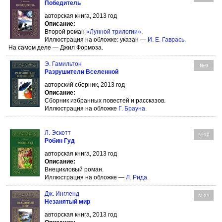
Победитель
авторская книга, 2013 год
Описание:
Второй роман
«Лунной трилогии»
.
Иллюстрация на обложке: указан —
И. Е. Гаврась
.
На самом деле — Джил Формоза.
Э. Гамильтон
№9
Разрушители Вселенной
авторский сборник, 2013 год
Описание:
Сборник избранных повестей и рассказов.
Иллюстрация на обложке
Г. Брауна
.
Л. Эскотт
№10
Робин Гуд
авторская книга, 2013 год
Описание:
Внецикловый роман.
Иллюстрация на обложке —
Л. Рида
.
Дж. Ингленд
№11
Незанятый мир
авторская книга, 2013 год