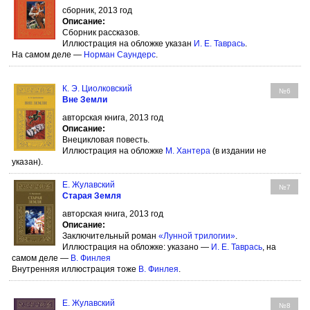
сборник, 2013 год
Описание:
Сборник рассказов.
Иллюстрация на обложке указан
И. Е. Таврась
.
На самом деле —
Норман Саундерс
.
К. Э. Циолковский
№6
Вне Земли
авторская книга, 2013 год
Описание:
Внецикловая повесть.
Иллюстрация на обложке
М. Хантера
(в издании не
указан).
Е. Жулавский
№7
Старая Земля
авторская книга, 2013 год
Описание:
Заключительный роман
«Лунной трилогии»
.
Иллюстрация на обложке: указано —
И. Е. Таврась
, на
самом деле —
В. Финлея
Внутренняя иллюстрация тоже
В. Финлея
.
Е. Жулавский
№8