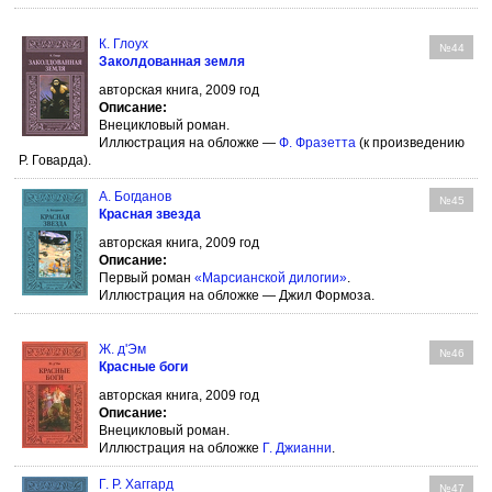
К. Глоух
№44
Заколдованная земля
авторская книга, 2009 год
Описание:
Внецикловый роман.
Иллюстрация на обложке —
Ф. Фразетта
(к произведению
Р. Говарда).
А. Богданов
№45
Красная звезда
авторская книга, 2009 год
Описание:
Первый роман
«Марсианской дилогии»
.
Иллюстрация на обложке — Джил Формоза.
Ж. д'Эм
№46
Красные боги
авторская книга, 2009 год
Описание:
Внецикловый роман.
Иллюстрация на обложке
Г. Джианни
.
Г. Р. Хаггард
№47