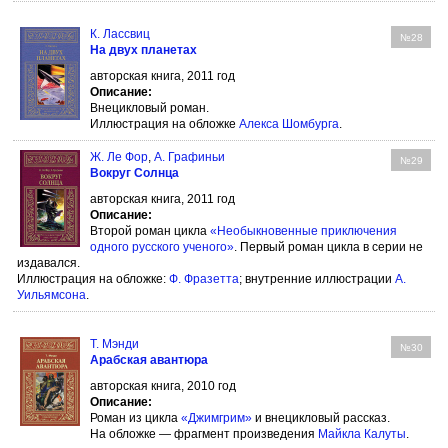
К. Лассвиц
№28
На двух планетах
авторская книга, 2011 год
Описание:
Внецикловый роман.
Иллюстрация на обложке
Алекса Шомбурга
.
Ж. Ле Фор
,
А. Графиньи
№29
Вокруг Солнца
авторская книга, 2011 год
Описание:
Второй роман цикла
«Необыкновенные приключения
одного русского ученого»
. Первый роман цикла в серии не
издавался.
Иллюстрация на обложке:
Ф. Фразетта
; внутренние иллюстрации
А.
Уильямсона
.
Т. Мэнди
№30
Арабская авантюра
авторская книга, 2010 год
Описание:
Роман из цикла
«Джимгрим»
и внецикловый рассказ.
На обложке — фрагмент произведения
Майкла Калуты
.