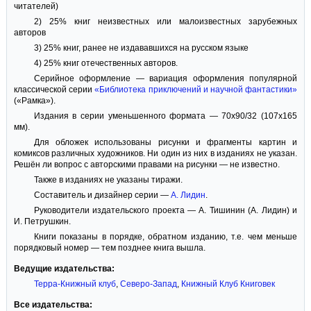
читателей)
2) 25% книг неизвестных или малоизвестных зарубежных
авторов
3) 25% книг, ранее не издававшихся на русском языке
4) 25% книг отечественных авторов.
Серийное оформление — вариация оформления популярной
классической серии
«Библиотека приключений и научной фантастики»
(«Рамка»).
Издания в серии уменьшенного формата — 70x90/32 (107x165
мм).
Для обложек использованы рисунки и фрагменты картин и
комиксов различных художников. Ни один из них в изданиях не указан.
Решён ли вопрос с авторскими правами на рисунки — не известно.
Также в изданиях не указаны тиражи.
Составитель и дизайнер серии —
А. Лидин
.
Руководители издательского проекта — А. Тишинин (А. Лидин) и
И. Петрушкин.
Книги показаны в порядке, обратном изданию, т.е. чем меньше
порядковый номер — тем позднее книга вышла.
Ведущие издательства:
Терра-Книжный клуб
,
Северо-Запад
,
Книжный Клуб Книговек
Все издательства: