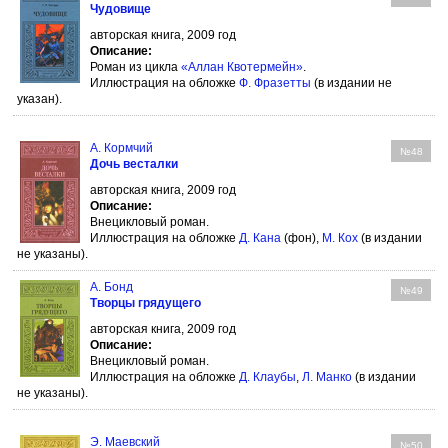
Чудовище
авторская книга, 2009 год
Описание:
Роман из цикла
«Аллан Квотермейн»
.
Иллюстрация на обложке
Ф. Фразетты
(в издании не
указан).
А. Кормчий
№48
Дочь весталки
авторская книга, 2009 год
Описание:
Внецикловый роман.
Иллюстрация на обложке
Д. Кана
(фон),
М. Кох
(в издании
не указаны).
А. Бонд
№49
Творцы грядущего
авторская книга, 2009 год
Описание:
Внецикловый роман.
Иллюстрация на обложке
Д. Клаубы
,
Л. Манко
(в издании
не указаны).
Э. Маевский
№50