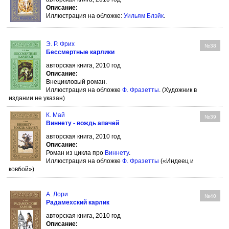
Описание:
Иллюстрация на обложке:
Уильям Блэйк
.
Э. Р. Фрих
№38
Бессмертные карлики
авторская книга, 2010 год
Описание:
Внецикловый роман.
Иллюстрация на обложке
Ф. Фразетты
. (Художник в
издании не указан)
К. Май
№39
Виннету - вождь апачей
авторская книга, 2010 год
Описание:
Роман из цикла про
Виннету
.
Иллюстрация на обложке
Ф. Фразетты
(«Индеец и
ковбой»)
А. Лори
№40
Радамехский карлик
авторская книга, 2010 год
Описание: