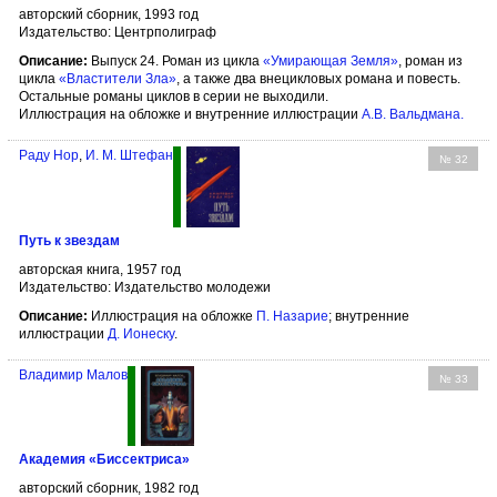
авторский сборник, 1993 год
Издательство: Центрполиграф
Описание:
Выпуск 24. Роман из цикла
«Умирающая Земля»
, роман из
цикла
«Властители Зла»
, а также два внецикловых романа и повесть.
Остальные романы циклов в серии не выходили.
Иллюстрация на обложке и внутренние иллюстрации
А.В. Вальдмана
.
Раду Нор
,
И. М. Штефан
№ 32
Путь к звездам
авторская книга, 1957 год
Издательство: Издательство молодежи
Описание:
Иллюстрация на обложке
П. Назарие
; внутренние
иллюстрации
Д. Ионеску
.
Владимир Малов
№ 33
Академия «Биссектриса»
авторский сборник, 1982 год