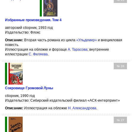
Избранные произведения. Том 4
авторский сборник, 1993 год
Издательство: Флокс
Описание:
Вторая часть романа из цикла
«Ульдемир»
и внецикловая
повесть.
Иллюстрация на обложке и форзаце
А. Тарасова
; внутренние
иллюстрации
С. Филяева
.
№ 26
Сокровище Громовой Луны
сборник, 1990 год
Издательство: Сибирский издательский филиал «АСК-интерпринт»
Описание:
Иллюстрация на обложке
Н. Александрова
.
№ 27