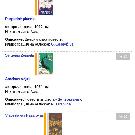
Purpurinė planeta
авторская книга, 1977 год
Издательство: Vaga
Описание:
Внецикловая повесть.
Иллюстрация на обложке:
G. Gesevičius
.
Sergejus Žemaitis
№ 15
Amžinas vėjas
авторская книга, 1971 год
Издательство: Vaga
Описание:
Повесть из цикла
«Дети океана»
.
Иллюстрация на обложке:
R. Tarabilda
.
Viačeslavas Nazarovas
№ 16