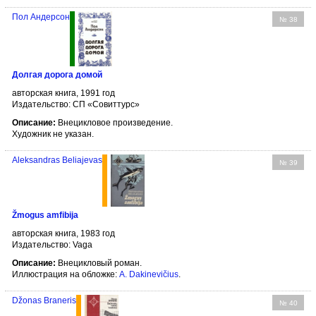
Пол Андерсон
№ 38
Долгая дорога домой
авторская книга, 1991 год
Издательство: СП «Совиттурс»
Описание:
Внецикловое произведение.
Художник не указан.
Aleksandras Beliajevas
№ 39
Žmogus amfibija
авторская книга, 1983 год
Издательство: Vaga
Описание:
Внецикловый роман.
Иллюстрация на обложке:
A. Dakinevičius
.
Džonas Braneris
№ 40