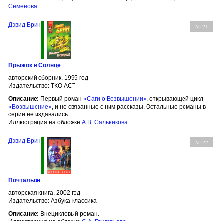
Семенова
.
Дэвид Брин
№ 21
Прыжок в Солнце
авторский сборник, 1995 год
Издательство: ТКО АСТ
Описание:
Первый роман
«Саги о Возвышении»
, открывающей цикл
«Возвышение»
, и не связанные с ним рассказы. Остальные романы в
серии не издавались.
Иллюстрация на обложке
А.В. Сальникова
.
Дэвид Брин
№ 22
Почтальон
авторская книга, 2002 год
Издательство: Азбука-классика
Описание:
Внецикловый роман.