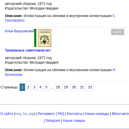
авторский сборник, 1971 год
Издательство: Молодая гвардия
Описание:
Иллюстрация на обложке и внутренние иллюстрации
С.
Гансовского
.
Илья Варшавский
№ 50
Тревожных симптомов нет
авторский сборник, 1972 год
Издательство: Молодая гвардия
Описание:
Иллюстрация на обложке и внутренние иллюстрации
Н.
Кузнецова
.
Страницы:
1
2
3
4
5
...
28
29
30
31
32
О сайте
(
eng
,
fra
,
укр
) |
Регламент
|
FAQ
|
Контакты
|
Наши награды
|
ВКонтакте
|
Telegram
|
Наши товары