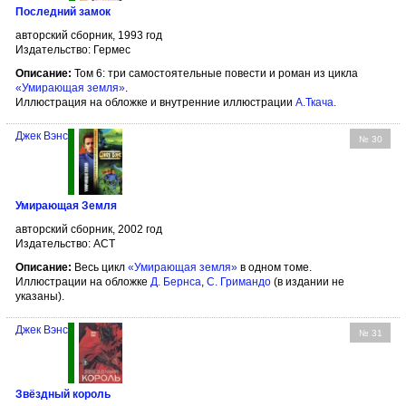
Последний замок
авторский сборник, 1993 год
Издательство: Гермес
Описание:
Том 6: три самостоятельные повести и роман из цикла
«Умирающая земля»
.
Иллюстрация на обложке и внутренние иллюстрации
А.Ткача
.
Джек Вэнс
№ 30
Умирающая Земля
авторский сборник, 2002 год
Издательство: АСТ
Описание:
Весь цикл
«Умирающая земля»
в одном томе.
Иллюстрации на обложке
Д. Бернса
,
С. Гримандо
(в издании не
указаны).
Джек Вэнс
№ 31
Звёздный король