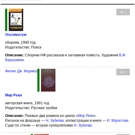
№ 1
Ультиматум
сборник, 1990 год
Издательство: Поиск
Описание:
Сборник НФ рассказов и заглавная повесть. Художник
В.Ф.
Варшавчик
.
Филип Дж. Фармер
№ 2
Мир Реки
авторская книга, 1991 год
Издательство: Русская тройка
Описание:
Первые два романа из цикла «
Мир Реки
».
Рисунок на форзаце —
Н. Зубкова
, иллюстрации в книге —
И. Муратова
.
Судя по стилю — вторая суперобложка
Н. Зубкова
.