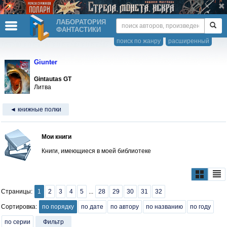
ЛАБОРАТОРИЯ
ФАНТАСТИКИ
поиск по жанру
расширенный
Giunter
Gintautas GT
Литва
◄ книжные полки
Мои книги
Книги, имеющиеся в моей библиотеке
Страницы:
1
2
3
4
5
...
28
29
30
31
32
Сортировка:
по порядку
по дате
по автору
по названию
по году
по серии
Фильтр