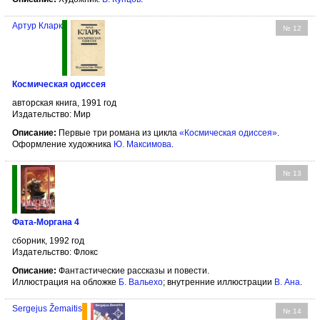
Артур Кларк
№ 12
Космическая одиссея
авторская книга, 1991 год
Издательство: Мир
Описание:
Первые три романа из цикла
«Космическая одиссея»
.
Оформление художника
Ю. Максимова
.
№ 13
Фата-Моргана 4
сборник, 1992 год
Издательство: Флокс
Описание:
Фантастические рассказы и повести.
Иллюстрация на обложке
Б. Вальехо
; внутренние иллюстрации
В. Ана
.
Sergejus Žemaitis
№ 14