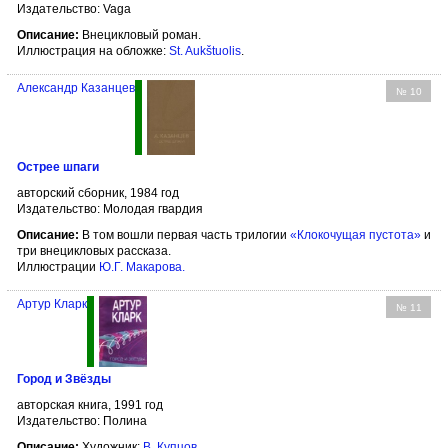
Издательство: Vaga
Описание:
Внецикловый роман.
Иллюстрация на обложке:
St. Aukštuolis
.
Александр Казанцев
№ 10
Острее шпаги
авторский сборник, 1984 год
Издательство: Молодая гвардия
Описание:
В том вошли первая часть трилогии
«Клокочущая пустота»
и
три внецикловых рассказа.
Иллюстрации
Ю.Г. Макарова
.
Артур Кларк
№ 11
Город и Звёзды
авторская книга, 1991 год
Издательство: Полина
Описание:
Художник:
В. Купцов
.