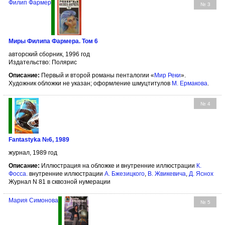
Филип Фармер
№ 3
Миры Филипа Фармера. Том 6
авторский сборник, 1996 год
Издательство: Полярис
Описание:
Первый и второй романы пенталогии «
Мир Реки
».
Художник обложки не указан; оформление шмуцтитулов
М. Ермакова
.
№ 4
Fantastyka №6, 1989
журнал, 1989 год
Описание:
Иллюстрация на обложке и внутренние иллюстрации
К.
Фосса
.
внутренние иллюстрации
А. Бжезицкого
,
В. Жвикевича
,
Д. Яснох
Журнал N 81 в сквозной нумерации
Мария Симонова
№ 5