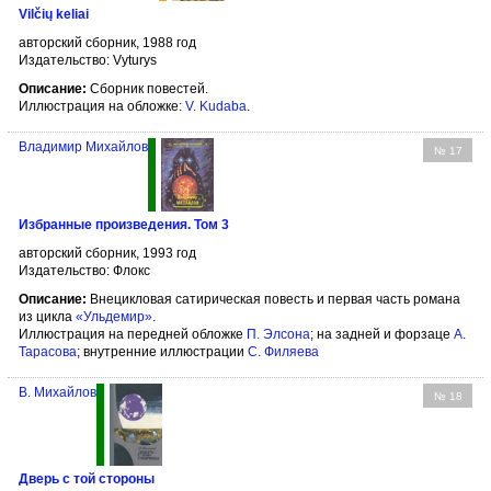
Vilčių keliai
авторский сборник, 1988 год
Издательство: Vyturys
Описание:
Сборник повестей.
Иллюстрация на обложке:
V. Kudaba
.
Владимир Михайлов
№ 17
Избранные произведения. Том 3
авторский сборник, 1993 год
Издательство: Флокс
Описание:
Внецикловая сатирическая повесть и первая часть романа
из цикла
«Ульдемир»
.
Иллюстрация на передней обложке
П. Элсона
; на задней и форзаце
А.
Тарасова
; внутренние иллюстрации
С. Филяева
В. Михайлов
№ 18
Дверь с той стороны