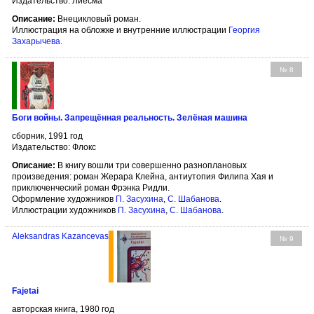
Издательство: Лиесма
Описание:
Внецикловый роман.
Иллюстрация на обложке и внутренние иллюстрации
Георгия
Захарычева
.
№ 8
Боги войны. Запрещённая реальность. Зелёная машина
сборник, 1991 год
Издательство: Флокс
Описание:
В книгу вошли три совершенно разноплановых
произведения: роман Жерара Клейна, антиутопия Филипа Хая и
приключенческий роман Фрэнка Ридли.
Оформление художников
П. Засухина
,
С. Шабанова
.
Иллюстрации художников
П. Засухина
,
С. Шабанова
.
Aleksandras Kazancevas
№ 9
Fajetai
авторская книга, 1980 год