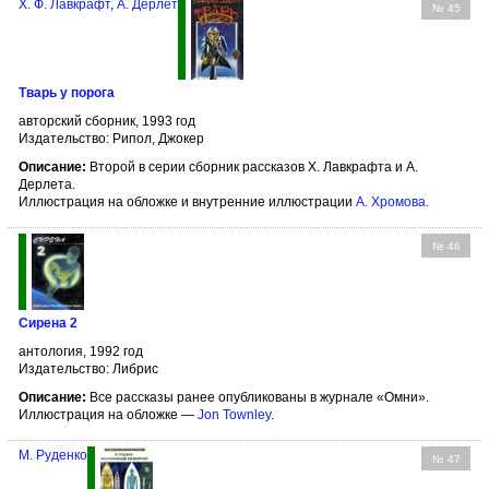
Х. Ф. Лавкрафт
,
А. Дерлет
№ 45
Тварь у порога
авторский сборник, 1993 год
Издательство: Рипол, Джокер
Описание:
Второй в серии сборник рассказов Х. Лавкрафта и А.
Дерлета.
Иллюстрация на обложке и внутренние иллюстрации
А. Хромова
.
№ 46
Сирена 2
антология, 1992 год
Издательство: Либрис
Описание:
Все рассказы ранее опубликованы в журнале «Омни».
Иллюстрация на обложке —
Jon Townley
.
М. Руденко
№ 47