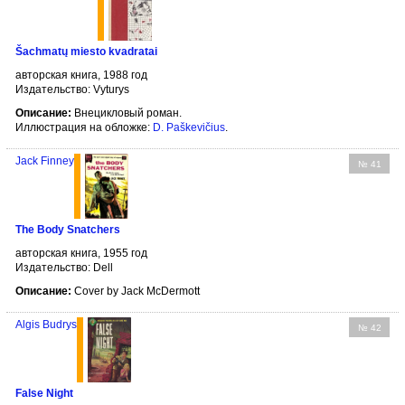
Šachmatų miesto kvadratai
авторская книга, 1988 год
Издательство: Vyturys
Описание:
Внецикловый роман.
Иллюстрация на обложке:
D. Paškevičius
.
Jack Finney
№ 41
The Body Snatchers
авторская книга, 1955 год
Издательство: Dell
Описание:
Cover by Jack McDermott
Algis Budrys
№ 42
False Night