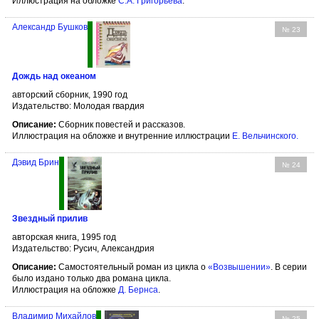
Иллюстрация на обложке
С.А. Григорьева
.
Александр Бушков
№ 23
Дождь над океаном
авторский сборник, 1990 год
Издательство: Молодая гвардия
Описание:
Сборник повестей и рассказов.
Иллюстрация на обложке и внутренние иллюстрации
Е. Вельчинского
.
Дэвид Брин
№ 24
Звездный прилив
авторская книга, 1995 год
Издательство: Русич, Александрия
Описание:
Самостоятельный роман из цикла о
«Возвышении»
. В серии
было издано только два романа цикла.
Иллюстрация на обложке
Д. Бернса
.
Владимир Михайлов
№ 25