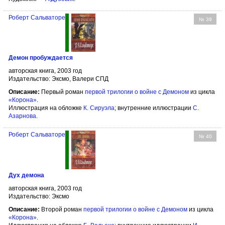
Роберт Сальваторе
№ 39
Демон пробуждается
авторская книга, 2003 год
Издательство: Эксмо, Валери СПД
Описание:
Первый роман
первой трилогии о войне с Демоном
из цикла
«Корона»
.
Иллюстрация на обложке
К. Сируэла
; внутренние иллюстрации
С.
Азарнова
.
Роберт Сальваторе
№ 40
Дух демона
авторская книга, 2003 год
Издательство: Эксмо
Описание:
Второй роман
первой трилогии о войне с Демоном
из цикла
«Корона»
.