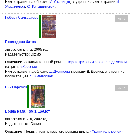
Иллюстрация на обложке
М. Ставицки
; внутренние иллюстрации
И.
Жмайловой
,
Ю. Каташинской
.
Роберт Сальваторе
№ 45
Последняя битва
авторская книга, 2005 год
Издательство: Эксмо
Описание:
Заключительный роман
второй трилогии о войне с Демоном
из цикла
«Корона»
.
Иллюстрация на обложке
Д. Джанкола
к роману Д. Дрейка; внутренние
иллюстрации
И. Жмайловой
.
Ник Перумов
№ 46
Война мага. Том 1. Дебют
авторская книга, 2003 год
Издательство: Эксмо
Описание:
Первый том четвертого романа цикла
«Хранитель мечей»
,