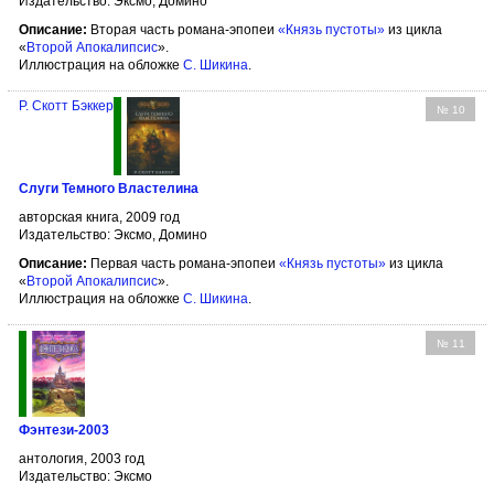
Издательство: Эксмо, Домино
Описание:
Вторая часть романа-эпопеи
«Князь пустоты»
из цикла
«
Второй Апокалипсис
».
Иллюстрация на обложке
С. Шикина
.
Р. Скотт Бэккер
№ 10
Слуги Темного Властелина
авторская книга, 2009 год
Издательство: Эксмо, Домино
Описание:
Первая часть романа-эпопеи
«Князь пустоты»
из цикла
«
Второй Апокалипсис
».
Иллюстрация на обложке
С. Шикина
.
№ 11
Фэнтези-2003
антология, 2003 год
Издательство: Эксмо