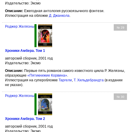
Издательство: Эксмо
Описание:
Ежегодная антология русскоязычного фэнтези.
Иллюстрация на обложке
Д. Джанкола
.
Роджер Желязны
№ 29
Хроники Амбера. Том 1
авторский сборник, 2001 год
Издательство: Эксмо
Описание:
Первые пять романов самого известного цикла Р. Желязны,
образующие
«Пятикнижие Корвина»
.
Иллюстрация на суперобложке
Таргели
,
Т. Хильдебрандта
(в издании
не указан).
Роджер Желязны
№ 30
Хроники Амбера. Том 2
авторский сборник, 2001 год
Издательство: Эксмо