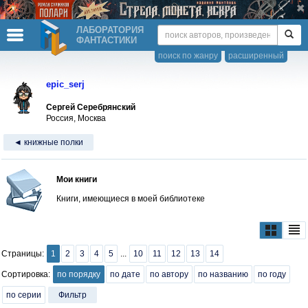
ЛАБОРАТОРИЯ
ФАНТАСТИКИ
поиск по жанру
расширенный
epic_serj
Сергей Серебрянский
Россия, Москва
◄ книжные полки
Мои книги
Книги, имеющиеся в моей библиотеке
Страницы:
1
2
3
4
5
...
10
11
12
13
14
Сортировка:
по порядку
по дате
по автору
по названию
по году
по серии
Фильтр