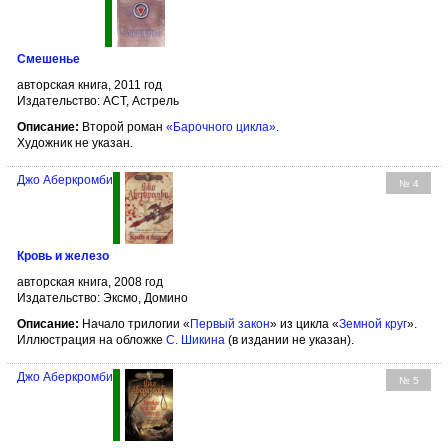
Смешенье
авторская книга, 2011 год
Издательство: АСТ, Астрель
Описание:
Второй роман
«Барочного цикла»
.
Художник не указан.
Джо Аберкромби
№ 4
Кровь и железо
авторская книга, 2008 год
Издательство: Эксмо, Домино
Описание:
Начало трилогии «
Первый закон
» из цикла «
Земной круг
».
Иллюстрация на обложке
С. Шикина
(в издании не указан).
Джо Аберкромби
№ 5