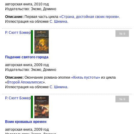
авторская книга, 2010 год
Издательство: Эксмо, Домино
Описание:
Первая часть цикла
«Страна, достойная своих героев»
.
Иллюстрация на обложке
С. Шикина
.
Р. Скотт Бэккер
№ 8
Падение святого города
авторская книга, 2009 год
Издательство: Эксмо, Домино
Описание:
Окончание романа-эпопеи
«Князь пустоты»
из цикла
«
Второй Апокалипсис
».
Иллюстрация на обложке
С. Шикина
.
Р. Скотт Бэккер
№ 9
Воин кровавых времен
авторская книга, 2009 год