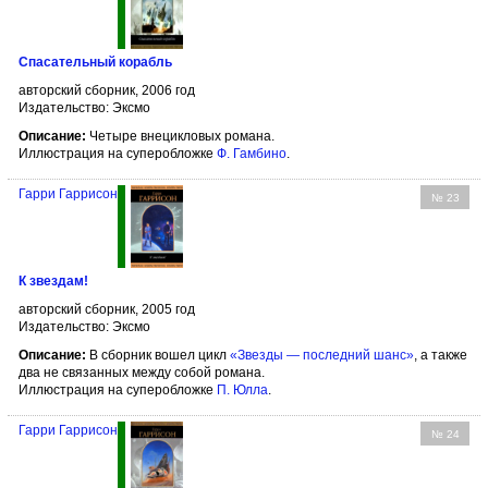
Спасательный корабль
авторский сборник, 2006 год
Издательство: Эксмо
Описание:
Четыре внецикловых романа.
Иллюстрация на суперобложке
Ф. Гамбино
.
Гарри Гаррисон
№ 23
К звездам!
авторский сборник, 2005 год
Издательство: Эксмо
Описание:
В сборник вошел цикл
«Звезды — последний шанс»
, а также
два не связанных между собой романа.
Иллюстрация на суперобложке
П. Юлла
.
Гарри Гаррисон
№ 24