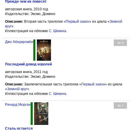
Прежде чем их повесят
авторская книга, 2010 год
Издательство: Эксмо, Домино
Описание:
Вторая часть трилогии «
Первый закон
» из цикла «
Земной
круг
».
Иллюстрация на обложке
С. Шикина
.
Джо Аберкромби
№ 6
Последний довод королей
авторская книга, 2011 год
Издательство: Эксмо, Домино
Описание:
Заключительная часть трилогии «
Первый закон
» из цикла
«
Земной круг
».
Иллюстрация на обложке
С. Шикина
.
Ричард Морган
№ 7
Сталь остается