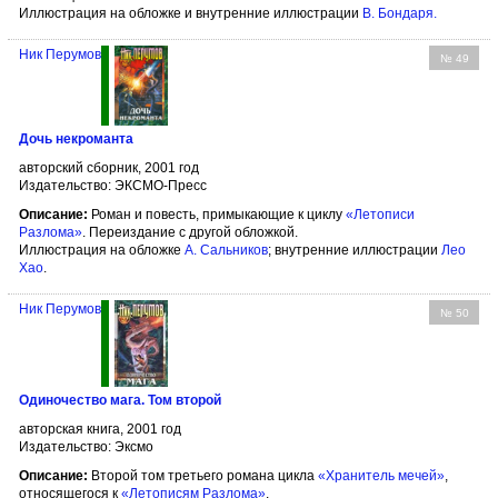
Иллюстрация на обложке и внутренние иллюстрации
В. Бондаря
.
Ник Перумов
№ 49
Дочь некроманта
авторский сборник, 2001 год
Издательство: ЭКСМО-Пресс
Описание:
Роман и повесть, примыкающие к циклу
«Летописи
Разлома»
. Переиздание с другой обложкой.
Иллюстрация на обложке
А. Сальников
; внутренние иллюстрации
Лео
Хао
.
Ник Перумов
№ 50
Одиночество мага. Том второй
авторская книга, 2001 год
Издательство: Эксмо
Описание:
Второй том третьего романа цикла
«Хранитель мечей»
,
относящегося к
«Летописям Разлома»
.