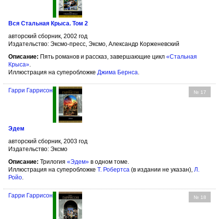
Вся Стальная Крыса. Том 2
авторский сборник, 2002 год
Издательство: Эксмо-пресс, Эксмо, Александр Корженевский
Описание:
Пять романов и рассказ, завершающие цикл
«Стальная
Крыса»
.
Иллюстрация на суперобложке
Джима Бернса
.
Гарри Гаррисон
№ 17
Эдем
авторский сборник, 2003 год
Издательство: Эксмо
Описание:
Трилогия
«Эдем»
в одном томе.
Иллюстрация на суперобложке
Т. Робертса
(в издании не указан),
Л.
Ройо
.
Гарри Гаррисон
№ 18