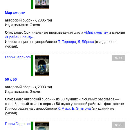
Мир смерти
авторский сборник, 2005 год
Издательство: Эксмо
Описание:
Оригинальные произведения цикла
«Мир смерти»
и дилогия
«Брайан Бренд»
.
Иллюстрация на суперобложке
П. Тернера
,
Д. Бёрнсa
(в издании не
указан).
Гарри Гаррисон
№ 21
50 x 50
авторский сборник, 2003 год
Издательство: Эксмо
Описание:
Авторский сборник из 50 лучших и любимых рассказов —
своеобразный отчет о первых 50 годах успешной работы в фантастике.
Иллюстрация на суперобложке
К. Мура
,
Б. Эгглтона
(в издании не
указан).
Гарри Гаррисон
№ 22