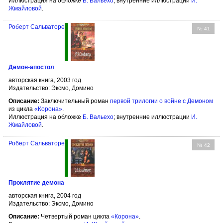
Иллюстрация на обложке
Б. Вальехо
; внутренние иллюстрации
И.
Жмайловой
.
Роберт Сальваторе
№ 41
Демон-апостол
авторская книга, 2003 год
Издательство: Эксмо, Домино
Описание:
Заключительный роман
первой трилогии о войне с Демоном
из цикла
«Корона»
.
Иллюстрация на обложке
Б. Вальехо
; внутренние иллюстрации
И.
Жмайловой
.
Роберт Сальваторе
№ 42
Проклятие демона
авторская книга, 2004 год
Издательство: Эксмо, Домино
Описание:
Четвертый роман цикла
«Корона»
.