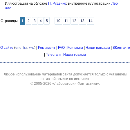
Иллюстрации на обложке
П. Руденко
; внутренние иллюстрации
Лео
Хао
.
Страницы:
1
2
3
4
5
...
10
11
12
13
14
О сайте
(
eng
,
fra
,
укр
) |
Регламент
|
FAQ
|
Контакты
|
Наши награды
|
ВКонтакте
|
Telegram
|
Наши товары
Любое использование материалов сайта допускается только с указанием
активной ссылки на источник.
© 2005-2026
«Лаборатория Фантастики»
.