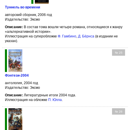
Туннель во времени
авторский сборник, 2006 год
Издательство: Эксмо
Описание:
В состав тома вошли четыре романа, относящиеся к жанру
«альтернативной истории».
Иллюстрация на суперобложке
Ф. Гамбино
,
Д. Бёрнсa
(в издании не
указан).
№ 25
Фэнтези-2004
антология, 2004 год
Издательство: Эксмо
Описание:
Литературные итоги 2004 года.
Иллюстрация на обложке
П. Юлла
.
№ 26