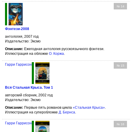
№ 14
Фэнтези-2008
антология, 2007 год
Издательство: Эксмо
Описание:
Ежегодная антология русскоязычного фэнтези.
Иллюстрация на обложке
О. Коржа
.
Гарри Гаррисон
№ 15
Вся Стальная Крыса. Том 1
авторский сборник, 2002 год
Издательство: Эксмо
Описание:
Первые пять романов цикла
«Стальная Крыса»
.
Иллюстрация на суперобложке
Д. Бернса
.
Гарри Гаррисон
№ 16