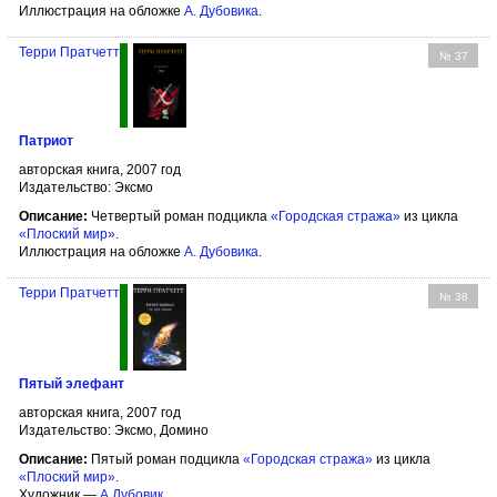
Иллюстрация на обложке
А. Дубовика
.
Терри Пратчетт
№ 37
Патриот
авторская книга, 2007 год
Издательство: Эксмо
Описание:
Четвертый роман подцикла
«Городская стража»
из цикла
«Плоский мир»
.
Иллюстрация на обложке
А. Дубовика
.
Терри Пратчетт
№ 38
Пятый элефант
авторская книга, 2007 год
Издательство: Эксмо, Домино
Описание:
Пятый роман подцикла
«Городская стража»
из цикла
«Плоский мир»
.
Художник —
А.Дубовик
.