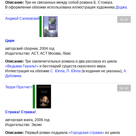
Описание:
Три не связанных между собой романа Б. Стокера.
В оформлении обложки использована иллюстрация художника
Доджа
.
Анджей Сапковский
№ 33
Цири
авторский сборник, 2004 год
Издательство: АСТ, АСТ Москва, Люкс
Описание:
Три заключительных романа и два рассказа из цикла
«Ведьмак Геральт»
и бестиарий существ сказочного мира.
Иллюстрация на обложке
С. Юлла
,
П. Юлла
(в издании не указаны),
А.
Дубовика
.
Терри Пратчетт
№ 34
Стража! Стража!
авторская книга, 2006 год
Издательство: Эксмо
Описание:
Первый роман подцикла
«Городская стража»
из цикла