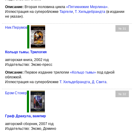
Описание:
Вторая половина цикла
«Пятикнижие Мерлина»
.
Иллюстрация на суперобложке
Таргели
,
Т. Хильдебрандта
(в издании
не указан).
Ник Перумов
№ 31
Кольцо тьмы. Трилогия
авторская книга, 2002 год
Издательство: Эксмо-пресс
Описание:
Первое издание трилогии
«Кольцо тьмы»
под одной
обложкой.
Иллюстрация на суперобложке
Т. Хильдебрандта
,
Д. Свита
.
Брэм Стокер
№ 32
Граф Дракула, вампир
авторский сборник, 2007 год
Издательство: Эксмо, Домино