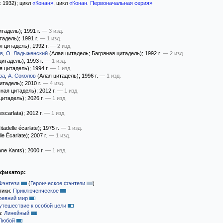
: 1932); цикл
«Конан»
, цикл
«Конан. Первоначальная серия»
итадель)
; 1991 г.
— 3 изд.
тадель)
; 1991 г.
— 1 изд.
я цитадель)
; 1992 г.
— 2 изд.
ов
,
О. Ладыженский
(Алая цитадель; Багряная цитадель)
; 1992 г.
— 2 изд.
цитадель)
; 1993 г.
— 1 изд.
я цитадель)
; 1994 г.
— 1 изд.
ва
,
А. Соколов
(Алая цитадель)
; 1996 г.
— 1 изд.
итадель)
; 2010 г.
— 4 изд.
ная цитадель)
; 2012 г.
— 1 изд.
цитадель)
; 2026 г.
— 1 изд.
escarlata)
; 2012 г.
— 1 изд.
tadelle écarlate)
; 1975 г.
— 1 изд.
le Écarlate)
; 2007 г.
— 1 изд.
ne Kants)
; 2000 г.
— 1 изд.
ификатор:
Фэнтези
(
Героическое фэнтези
)
тики:
Приключенческое
ревний мир
утешествие к особой цели
а:
Линейный
Любой