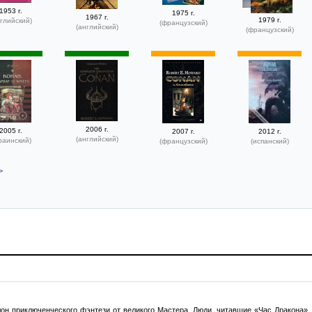
1953 г.
1975 г.
1967 г.
1979 г.
глийский)
(французский)
(английский)
(французский)
2006 г.
2005 г.
2007 г.
2012 г.
(английский)
раинский)
(французский)
(испанский)
>
н приключенческого фэнтези от великого Мастера. Люди, читавшие «Час Дракона», м