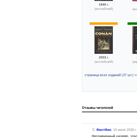
1946 г.
(английский)
(ан
2003 г.
(английский)
(ук
страница всех изданий (37 шт.) >
Отзывы читателей
ФантФан
,
16 июля 2026 г.
Несравненный шедевр, этало