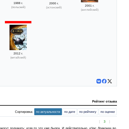
1988 г.
2000 г.
2001 г.
(польский)
(эстонский)
(английский)
2012 г.
(китайский)
Рейтинг отзыва
Сортировка:
по актуальности
по дате
по рейтингу
по оценке
[
3
]
огут подумать: «где-то это уже было». И действительно, «Час Дракона» во