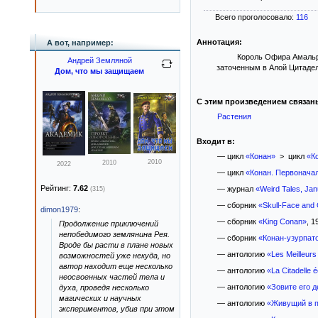
Всего проголосовало:
116
Аннотация:
А вот, например:
Король Офира Амальру
Андрей Земляной
заточенным в Алой Цитадел
Дом, что мы защищаем
С этим произведением связан
Растения
Входит в:
— цикл
«Конан»
> цикл
«К
2010
2010
2022
— цикл
«Конан. Первонача
Рейтинг:
7.62
— журнал
«Weird Tales, Ja
(315)
— сборник
«Skull-Face and
dimon1979
:
— сборник
«King Conan»
, 1
Продолжение приключений
непобедимого землянина Рея.
— сборник
«Конан-узурпат
Вроде бы расти в плане новых
— антологию
«Les Meilleurs
возможностей уже некуда, но
автор находит еще несколько
— антологию
«La Citadelle é
неосвоенных частей тела и
— антологию
«Зовите его 
духа, проведя несколько
магических и научных
— антологию
«Живущий в п
экспериментов, убив при этом