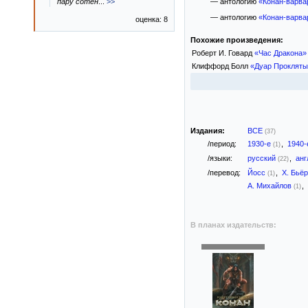
пару сотен
...
>>
— антологию
«Конан-варва
— антологию
«Конан-варва
оценка: 8
Похожие произведения:
Роберт И. Говард
«Час Дракона»
Клиффорд Болл
«Дуар Прокляты
Издания:
ВСЕ
(37)
/период:
1930-е
,
1940
(1)
/языки:
русский
,
анг
(22)
/перевод:
Йосс
,
Х. Бьё
(1)
А. Михайлов
,
(1)
В планах издательств: