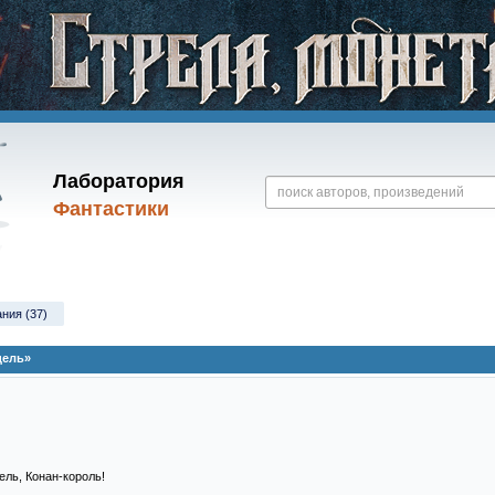
Лаборатория
Фантастики
ания (37)
дель»
ель, Конан-король!