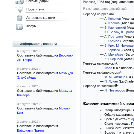
Рекомендации
Рассказ,
1933
год (год написания
Язык написания: английский
Посетители
Перевод на русский:
Авторские колонки
—
А. Кононов
(Алая ц
—
А. Иванов
(Алая ци
Форум
—
В. Карчевский
(Ала
—
Ю. Волож
,
Д. Гром
—
А. Прутцкол
(Алая 
—
Е. Громов
(Багряна
информация, новости
—
В. Ким
,
М. Николае
—
Г. Корчагин
(Алая ц
6 августа 2026 г.
—
А. Михайлов
(Багря
Составлена библиография
Вероники
—
Х. Бьёрнсон
(Алая 
Дж. Генри
Перевод на испанский:
—
Йосс
(La ciudadela 
5 августа 2026 г.
Перевод на французский:
Составлена библиография
Махмуда
—
Ф.-М. Уоткинс
(La Ci
Эль-Сайеда
—
П. Луине
(La Citadel
Перевод на эстонский:
4 августа 2026 г.
—
Я. Пеэтерсоо
(Puna
Составлена библиография
Маркуса
Кливера
Жанрово-тематический класс
3 августа 2026 г.
Составлена библиография
Моники
Жанры/поджанры:
Ким
Общие характерис
Время действия:
Д
2 августа 2026 г.
Сюжетные ходы:
П
Составлена библиография
Линейность сюжет
Вайшнави Патель
Возраст читателя: