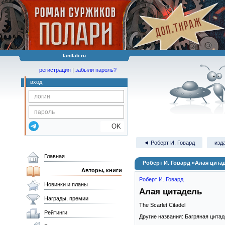
fantlab ru
регистрация
|
забыли пароль?
вход
OK
◄ Роберт И. Говард
изд
Главная
Роберт И. Говард «Алая цита
Авторы, книги
Роберт И. Говард
Новинки и планы
Алая цитадель
Награды, премии
The Scarlet Citadel
Рейтинги
Другие названия: Багряная цитад