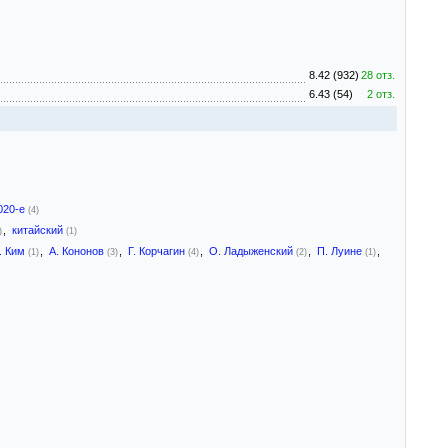
8.42 (932)
28 отз.
6.43 (54)
2 отз.
020-е
(4)
,
китайский
)
(1)
. Ким
,
А. Кононов
,
Г. Корчагин
,
О. Ладыженский
,
П. Луине
,
(1)
(3)
(4)
(2)
(1)