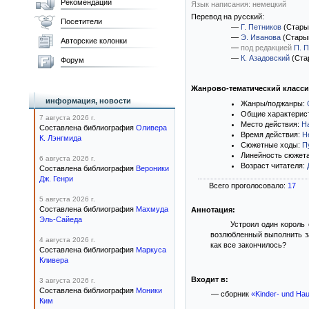
Рекомендации
Язык написания: немецкий
Перевод на русский:
Посетители
—
Г. Петников
(Стары
—
Э. Иванова
(Стары
Авторские колонки
—
под редакцией
П. 
—
К. Азадовский
(Ста
Форум
Жанрово-тематический класс
информация, новости
Жанры/поджанры:
Общие характерис
7 августа 2026 г.
Место действия:
Н
Составлена библиография
Оливера
Время действия:
Н
К. Лэнгмида
Сюжетные ходы:
П
Линейность сюжет
6 августа 2026 г.
Возраст читателя:
Составлена библиография
Вероники
Дж. Генри
Всего проголосовало:
17
5 августа 2026 г.
Составлена библиография
Махмуда
Аннотация:
Эль-Сайеда
Устроил один король 
возлюбленный выполнить зад
4 августа 2026 г.
как все закончилось?
Составлена библиография
Маркуса
Кливера
Входит в:
3 августа 2026 г.
Составлена библиография
Моники
— сборник
«Kinder- und Ha
Ким