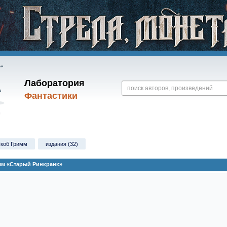
Лаборатория
Фантастики
коб Гримм
издания (32)
мм «Старый Ринкранк»