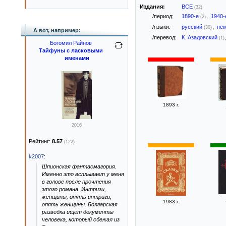
Издания:
ВСЕ
(32)
/период:
1890-е
,
1940
(2)
/языки:
русский
,
не
(30)
А вот, например:
/перевод:
К. Азадовский
(1)
Богомил Райнов
Тайфуны с ласковыми
именами
1893 г.
2016
Рейтинг:
8.57
(122)
k2007
:
Шпионская фантасмагория.
Именно это всплывает у меня
в голове после прочтения
этого романа. Интриги,
женщины, опять интриги,
1983 г.
опять женщины. Болгарская
разведка ищет документы
человека, который сбежал из