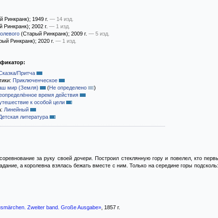
й Ринкранк)
; 1949 г.
— 14 изд.
й Ринкранк)
; 2002 г.
— 1 изд.
Полевого
(Старый Ринкранк)
; 2009 г.
— 5 изд.
рый Ринкранк)
; 2020 г.
— 1 изд.
ификатор:
Сказка/Притча
тики:
Приключенческое
аш мир (Земля)
(
Не определено
)
еопределённое время действия
утешествие к особой цели
а:
Линейный
Детская литература
соревнование за руку своей дочери. Построил стеклянную гору и повелел, кто перв
ание, а королевна взялась бежать вместе с ним. Только на середине горы подскользн
usmärchen. Zweiter band. Große Ausgabe»
, 1857 г.