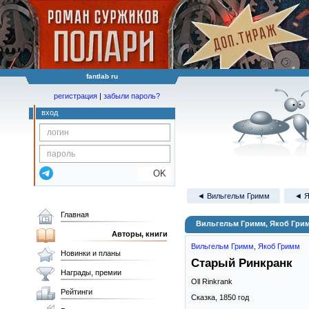
fantlab ru
регистрация
|
забыли пароль?
вход
OK
◄ Вильгельм Гримм
◄ Я
Главная
Вильгельм Гримм, Якоб Гри
Авторы, книги
Вильгельм Гримм
,
Якоб Гримм
Новинки и планы
Старый Ринкранк
Награды, премии
Oll Rinkrank
Рейтинги
Сказка,
1850
год