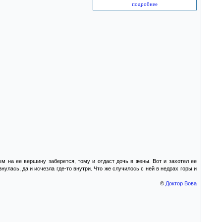
подробнее
ым на ее вершину заберется, тому и отдаст дочь в жены. Вот и захотел ее
улась, да и исчезла где-то внутри. Что же случилось с ней в недрах горы и
©
Доктор Вова