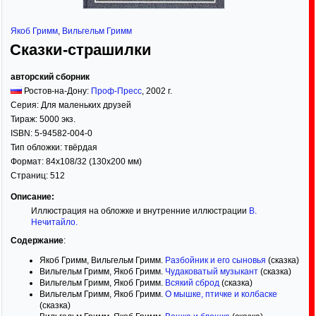
Якоб Гримм
,
Вильгельм Гримм
Сказки-страшилки
авторский сборник
Ростов-на-Дону:
Проф-Пресс
,
2002
г.
Серия:
Для маленьких друзей
Тираж:
5000 экз.
ISBN:
5-94582-004-0
Тип обложки:
твёрдая
Формат:
84x108/32
(130x200 мм)
Страниц:
512
Описание:
Иллюстрация на обложке и внутренние иллюстрации
В.
Нечитайло
.
Содержание
:
Якоб Гримм, Вильгельм Гримм.
Разбойник и его сыновья
(сказка)
Вильгельм Гримм, Якоб Гримм.
Чудаковатый музыкант
(сказка)
Вильгельм Гримм, Якоб Гримм.
Всякий сброд
(сказка)
Вильгельм Гримм, Якоб Гримм.
О мышке, птичке и колбаске
(сказка)