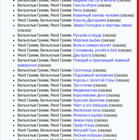
Вильгельм Гримм, Якоб Гримм.
Бедный пастух в могиле
(сказка)
Вильгельм Гримм, Якоб Гримм.
Гансль-Игрок
(сказка)
Вильгельм Гримм, Якоб Гримм.
Репа
(сказка)
Вильгельм Гримм, Якоб Гримм.
Кованный заново человек
(сказка)
Якоб Гримм, Вильгельм Гримм.
Король-Дроздовик
(сказка)
Вильгельм Гримм, Якоб Гримм.
Звери Господни и чертовы звери
(сказка)
Вильгельм Гримм, Якоб Гримм.
Русалка в пруду
(сказка)
Вильгельм Гримм, Якоб Гримм.
Морская рыбка
(сказка)
Якоб Гримм, Вильгельм Гримм.
Волк и семеро козлят
(сказка)
Якоб Гримм, Вильгельм Гримм.
Соломинка, уголёк и боб
(сказка)
Якоб Гримм, Вильгельм Гримм.
Два брата
(сказка)
Вильгельм Гримм, Якоб Гримм.
Поющий и прыгающий львиный
жаворонок
(сказка)
Вильгельм Гримм, Якоб Гримм.
Гусятница
(сказка)
Якоб Гримм, Вильгельм Гримм.
Подземный человечек
(сказка)
Вильгельм Гримм, Якоб Гримм.
Король с Золотой Горы
(сказка)
Вильгельм Гримм, Якоб Гримм.
Три птички
(сказка)
Вильгельм Гримм, Якоб Гримм.
Медвежатник
(сказка)
Вильгельм Гримм, Якоб Гримм.
Королевские дети
(сказка)
Якоб Гримм, Вильгельм Гримм.
Красная Шапочка
(сказка)
Вильгельм Гримм, Якоб Гримм.
Чёрт и его бабушка
(сказка)
Вильгельм Гримм, Якоб Гримм.
Железная печь
(сказка)
Вильгельм Гримм, Якоб Гримм.
Ягненок и рыбка
(сказка)
Вильгельм Гримм, Якоб Гримм.
Земзи-гора
(сказка)
Вильгельм Гримм, Якоб Гримм.
Гриф-птица
(сказка)
Якоб Гримм, Вильгельм Гримм.
Могучий Ганс
(сказка)
Вильгельм Гримм, Якоб Гримм.
Лесная избушка
(сказка)