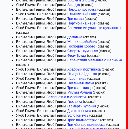
Вильгельм Гримм, Якоб Гримм.
Вошка и блошка
(сказка)
Якоб Гримм, Вильгельм Гримм.
Загадка
(сказка)
Вильгельм Гримм, Якоб Гримм.
Поющая косточка
(сказка)
Якоб Гримм, Вильгельм Гримм.
Смышленый Ганс
(сказка)
Вильгельм Гримм, Якоб Гримм.
Три языка
(сказка)
Вильгельм Гримм, Якоб Гримм.
Портной на небе
(сказка)
Якоб Гримм, Вильгельм Гримм.
Бременские уличные музыканты
(сказка)
Вильгельм Гримм, Якоб Гримм.
Домовые
(сказка)
Вильгельм Гримм, Якоб Гримм.
Жених-разбойник
(сказка)
Вильгельм Гримм, Якоб Гримм.
Господин Корбес
(сказка)
Вильгельм Гримм, Якоб Гримм.
Смерть в кумовьях
(сказка)
Вильгельм Гримм, Якоб Гримм.
Фрау Труда
(сказка)
Вильгельм Гримм, Якоб Гримм.
Странствия Мальчика с Пальчика
(сказка)
Якоб Гримм, Вильгельм Гримм.
Храбрый портняжка
(сказка)
Вильгельм Гримм, Якоб Гримм.
Птица-Найденыш
(сказка)
Якоб Гримм, Вильгельм Гримм.
Чудо-птица
(сказка)
Вильгельм Гримм, Якоб Гримм.
Пчелиная матка
(сказка)
Якоб Гримм, Вильгельм Гримм.
Три счастливца
(сказка)
Вильгельм Гримм, Якоб Гримм.
Милый Роланд
(сказка)
Вильгельм Гримм.
Белоснежка и Алоцветик
(сказка)
Вильгельм Гримм, Якоб Гримм.
Гвоздика
(сказка)
Вильгельм Гримм, Якоб Гримм.
О смерти курочки
(сказка)
Якоб Гримм, Вильгельм Гримм.
Два странника
(сказка)
Якоб Гримм, Вильгельм Гримм.
Золотой гусь
(сказка)
Вильгельм Гримм, Якоб Гримм.
Трое подмастерьев
(сказка)
Вильгельм Гримм, Якоб Гримм.
Три чёрные принцессы
(сказка)