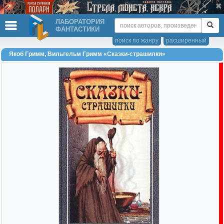
ЛАБОРАТОРИЯ
ФАНТАСТИКИ
поиск по жанру
расширенный
Якоб Гримм, Вильгельм Гримм «Сказки-страшилки»