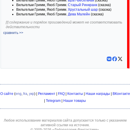
Вильгельм Гримм, Якоб Гримм.
Брат-Весельчак
(сказка)
Вильгельм Гримм, Якоб Гримм.
Старый Ринкранк
(сказка)
Вильгельм Гримм, Якоб Гримм.
Хрустальный шар
(сказка)
Вильгельм Гримм, Якоб Гримм.
Дева Малейн
(сказка)
[!] содержание и порядок произведений может не соответствовать
действительности
сравнить >>
О сайте
(
eng
,
fra
,
укр
) |
Регламент
|
FAQ
|
Контакты
|
Наши награды
|
ВКонтакте
|
Telegram
|
Наши товары
Любое использование материалов сайта допускается только с указанием
активной ссылки на источник.
© 2005-2026
«Лаборатория Фантастики»
.