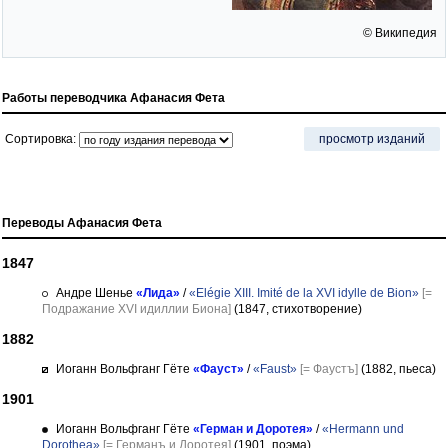
© Википедия
Работы переводчика Афанасия Фета
Сортировка:
просмотр изданий
Переводы Афанасия Фета
1847
Андре Шенье
«Лида»
/
«Elégie XIII. Imité de la XVI idylle de Bion»
[=
Подражание XVI идиллии Биона]
(1847, стихотворение)
1882
Иоганн Вольфганг Гёте
«Фауст»
/
«Faust»
[= Фаустъ]
(1882, пьеса)
1901
Иоганн Вольфганг Гёте
«Герман и Доротея»
/
«Hermann und
Dorothea»
[= Германъ и Доротея]
(1901, поэма)