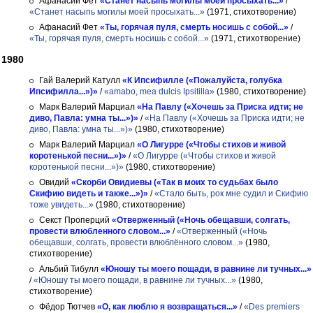
Афанасий Фет
«Станет насыпь могилы моей просыхать...»
/
«Станет насыпь могилы моей просыхать...»
(1971, стихотворение)
Афанасий Фет
«Ты, горячая пуля, смерть носишь с собой...»
/
«Ты, горячая пуля, смерть носишь с собой...»
(1971, стихотворение)
1980
Гай Валерий Катулл
«К Ипсифилле («Пожалуйста, голубка
Ипсифилла...»)»
/
«amabo, mea dulcis Ipsitilla»
(1980, стихотворение)
Марк Валерий Марциал
«На Павлу («Хочешь за Приска идти; не
диво, Павла: умна ты...»)»
/
«На Павлу («Хочешь за Приска идти; не
диво, Павла: умна ты...»)»
(1980, стихотворение)
Марк Валерий Марциал
«О Лигурре («Чтобы стихов и живой
коротенькой песни...»)»
/
«О Лигурре («Чтобы стихов и живой
коротенькой песни...»)»
(1980, стихотворение)
Овидий
«Скорби Овидиевы («Так в моих то судьбах было
Скифию видеть и также...»)»
/
«Стало быть, рок мне судил и Скифию
тоже увидеть...»
(1980, стихотворение)
Секст Проперций
«Отверженный («Ночь обещавши, солгать,
провести влюбленного словом...»
/
«Отверженный («Ночь
обещавши, солгать, провести влюблённого словом...»
(1980,
стихотворение)
Альбий Тибулл
«Юношу ты моего пощади, в равнине ли тучных...»
/
«Юношу ты моего пощади, в равнине ли тучных...»
(1980,
стихотворение)
Фёдор Тютчев
«О, как люблю я возвращаться...»
/
«Des premiers