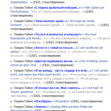
Salamankas…»
(1931, стихотворение)
Генрих Гейне
«С порога рыбачьей избушки...»
/
«"Wir saßen am
Fischerhause..."»
[= «С порога рыбачьей избушки…»]
(1931,
стихотворение)
Генрих Гейне
«Твои пылают щеки...»
/
«Es liegt der heiße
Sommer…»
[= «Твои пылают щечки...»; «Твои пылают щечки…»]
(1931,
стихотворение)
Генрих Гейне
«Ты вся в жемчугах и алмазах!»
/
«Du hast
Diamanten und Perlen…»
[= «Ты вся в жемчугах и алмазах...»; «Ты вся в
жемчугах и в алмазах...»]
(1931, стихотворение)
Генрих Гейне
«Хотел я с тобой остаться…»
/
«Ich wollte bei dir
weilen…»
[= «Хотел я с тобою остаться...»; «Хотел я с тобою
остаться…»]
(1931, стихотворение)
Генрих Гейне
«Цветов подбавила весна…»
/
«Der Frühling schien
schon an dem Thor…»
(1931, стихотворение)
Генрих Гейне
«Я не ропщу, - пусть сердце и в огне…»
/
«Ich grolle
nicht, und wenn das Herz auch bricht…»
[= «Я не ропщу, пусть сердце и
в огне...»; «Я не ропщу, пусть сердце и в огне…»; «Я не ропщу, —
пусть сердце и в огне...»]
(1931, стихотворение)
Генрих Гейне
«Я плакал во сне. Мне снилось…»
/
«Ich hab’ im
Traum’ geweinet…»
[= «Я плакал во сне...»; «Я плакал во сне; мне
приснилось...»]
(1931, стихотворение)
Генрих Гейне
«Посейдон»
/
«Poseidon»
(1931, стихотворение)
Генрих Гейне
«Эпилог»
/
«Epilog (Wie auf dem Felde die
Weizenhalmen)»
(1931, стихотворение)