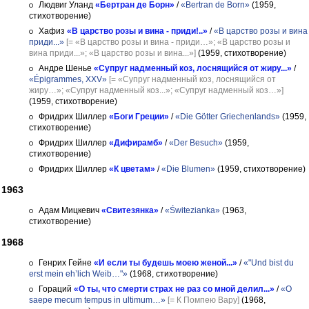
Людвиг Уланд
«Бертран де Борн»
/
«Bertran de Born»
(1959,
стихотворение)
Хафиз
«В царство розы и вина - приди!..»
/
«В царство розы и вина
приди...»
[= «В царство розы и вина - приди…»; «В царство розы и
вина приди...»; «В царство розы и вина...»]
(1959, стихотворение)
Андре Шенье
«Супруг надменный коз, лоснящийся от жиру...»
/
«Épigrammes, XXV»
[= «Супруг надменный коз, лоснящийся от
жиру…»; «Супруг надменный коз...»; «Супруг надменный коз…»]
(1959, стихотворение)
Фридрих Шиллер
«Боги Греции»
/
«Die Götter Griechenlands»
(1959,
стихотворение)
Фридрих Шиллер
«Дифирамб»
/
«Der Besuch»
(1959,
стихотворение)
Фридрих Шиллер
«К цветам»
/
«Die Blumen»
(1959, стихотворение)
1963
Адам Мицкевич
«Свитезянка»
/
«Świtezianka»
(1963,
стихотворение)
1968
Генрих Гейне
«И если ты будешь моею женой...»
/
«"Und bist du
erst mein eh’lich Weib…"»
(1968, стихотворение)
Гораций
«О ты, что смерти страх не раз со мной делил...»
/
«O
saepe mecum tempus in ultimum…»
[= К Помпею Вару]
(1968,