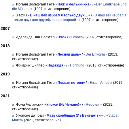
Иоганн Вольфганг Гёте
«Паж и мельничиха»
/
«Der Edelknabe und
die Müllerin»
(1997, стихотворение)
Хафиз
«В наш век избрал я только двух…»
/
«В наш век избрал я
только двух для дружбы непритворной...»
(1997, стихотворение)
2007
Аделаида Энн Проктер
«Эхо»
/
«Echoes»
(2007, стихотворение)
2013
Иоганн Вольфганг Гёте
«Лесной царь»
/
«Der Erlkönig»
(2013,
стихотворение)
Фридрих Шиллер
«Надежда»
/
«Hoffnung»
(2013, стихотворение)
2019
Иоганн Вольфганг Гёте
«Первая потеря»
/
«Erster Verlust»
(2019,
стихотворение)
2021
Фома Челанский
«Упокой (Из Челано)»
/
«Requiem»
(2021,
стихотворение)
Якопоне да Тоди
«Мать скорбящая (Из Бенедетти)»
/
«Stabat
Mater»
(2021, стихотворение)