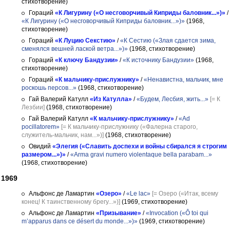
стихотворение)
Гораций
«К Лигурину («О несговорчивый Киприды баловник...»)»
/
«К Лигурину («О несговорчивый Киприды баловник...»)»
(1968,
стихотворение)
Гораций
«К Луцию Секстию»
/
«К Сестию («Злая сдается зима,
сменялся вешней лаской ветра...»)»
(1968, стихотворение)
Гораций
«К ключу Бандузии»
/
«К источнику Бандузии»
(1968,
стихотворение)
Гораций
«К мальчику-прислужнику»
/
«Ненавистна, мальчик, мне
роскошь персов...»
(1968, стихотворение)
Гай Валерий Катулл
«Из Катулла»
/
«Будем, Лесбия, жить...»
[= К
Лезбии]
(1968, стихотворение)
Гай Валерий Катулл
«К мальчику-прислужнику»
/
«Ad
pocillatorem»
[= К мальчику-прислужнику («Фалерна старого,
служитель-мальчик, нам...»)]
(1968, стихотворение)
Овидий
«Элегия («Славить доспехи и войны сбирался я строгим
размером...»)»
/
«Arma gravi numero violentaque bella parabam...»
(1968, стихотворение)
1969
Альфонс де Ламартин
«Озеро»
/
«Le lac»
[= Озеро («Итак, всему
конец! К таинственному брегу...»)]
(1969, стихотворение)
Альфонс де Ламартин
«Призывание»
/
«Invocation («Ô toi qui
m’apparus dans ce désert du monde...»)»
(1969, стихотворение)