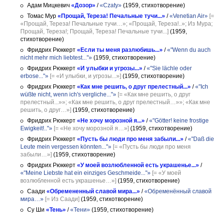
Адам Мицкевич
«Дозор»
/
«Czaty»
(1959, стихотворение)
Томас Мур
«Прощай, Тереза! Печальные тучи...»
/
«Venetian Air»
[=
«Прощай, Тереза! Печальные тучи…»; «Прощай, Тереза!..»; Из Мура;
Прощай, Тереза!; Прощай, Тереза! Печальные тучи...]
(1959,
стихотворение)
Фридрих Рюккерт
«Если ты меня разлюбишь...»
/
«"Wenn du auch
nicht mehr mich liebtest..."»
(1959, стихотворение)
Фридрих Рюккерт
«И улыбки и угрозы...»
/
«"Sie lächle oder
erbose..."»
[= «И улыбки, и угрозы...»]
(1959, стихотворение)
Фридрих Рюккерт
«Как мне решить, о друг прелестный...»
/
«"Ich
wüßte nicht, wenn ich's vergliche..."»
[= «Как мне решить, о друг
прелестный...»»; «Как мне решить, о друг прелестный…»»; «Как мне
решить, о друг…»]
(1959, стихотворение)
Фридрих Рюккерт
«Не хочу морозной я...»
/
«"Götter! keine frostige
Ewigkeit!.."»
[= «Не хочу морозной я…»]
(1959, стихотворение)
Фридрих Рюккерт
«Пусть бы люди про меня забыли...»
/
«"Daß die
Leute mein vergessen könnten..."»
[= «Пусть бы люди про меня
забыли…»]
(1959, стихотворение)
Фридрих Рюккерт
«У моей возлюбленной есть украшенье...»
/
«"Meine Liebste hat ein einziges Geschmeide..."»
[= «У моей
возлюбленной есть украшенье…»]
(1959, стихотворение)
Саади
«Обремененный славой мира...»
/
«Обременённый славой
мира…»
[= Из Саади]
(1959, стихотворение)
Су Ши
«Тень»
/
«Тени»
(1959, стихотворение)