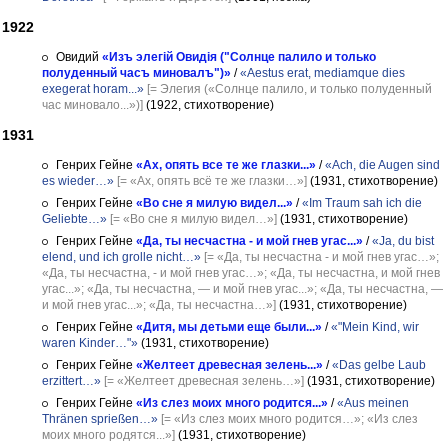
1922
Овидий
«Изъ элегій Овидія ("Солнце палило и только
полуденный часъ миновалъ")»
/
«Aestus erat, mediamque dies
exegerat horam...»
[= Элегия («Солнце палило, и только полуденный
час миновало...»)]
(1922, стихотворение)
1931
Генрих Гейне
«Ах, опять все те же глазки...»
/
«Ach, die Augen sind
es wieder…»
[= «Ах, опять всё те же глазки…»]
(1931, стихотворение)
Генрих Гейне
«Во сне я милую видел...»
/
«Im Traum sah ich die
Geliebte…»
[= «Во сне я милую видел…»]
(1931, стихотворение)
Генрих Гейне
«Да, ты несчастна - и мой гнев угас...»
/
«Ja, du bist
elend, und ich grolle nicht…»
[= «Да, ты несчастна - и мой гнев угас…»;
«Да, ты несчастна, - и мой гнев угас…»; «Да, ты несчастна, и мой гнев
угас...»; «Да, ты несчастна, — и мой гнев угас...»; «Да, ты несчастна, —
и мой гнев угас...»; «Да, ты несчастна…»]
(1931, стихотворение)
Генрих Гейне
«Дитя, мы детьми еще были...»
/
«"Mein Kind, wir
waren Kinder…"»
(1931, стихотворение)
Генрих Гейне
«Желтеет древесная зелень...»
/
«Das gelbe Laub
erzittert…»
[= «Желтеет древесная зелень…»]
(1931, стихотворение)
Генрих Гейне
«Из слез моих много родится...»
/
«Aus meinen
Thränen sprießen…»
[= «Из слез моих много родится…»; «Из слез
моих много родятся...»]
(1931, стихотворение)