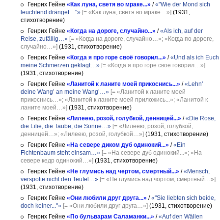
Генрих Гейне
«Как луна, светя во мраке...»
/
«"Wie der Mond sich
leuchtend dränget…"»
[= «Как луна, светя во мраке…»]
(1931,
стихотворение)
Генрих Гейне
«Когда на дороге, случайно...»
/
«Als ich, auf der
Reise, zufällig…»
[= «Когда на дороге, случайно…»; «Когда по дороге,
случайно…»]
(1931, стихотворение)
Генрих Гейне
«Когда я про горе своё говорил...»
/
«Und als ich Euch
meine Schmerzen geklagt…»
[= «Когда я про горе свое говорил…»]
(1931, стихотворение)
Генрих Гейне
«Ланитой к ланите моей прикоснись...»
/
«Lehn’
deine Wang’ an meine Wang’…»
[= «Ланитой к ланите моей
прикоснись…»; «Ланитой к ланите моей приложись...»; «Ланитой к
ланите моей…»]
(1931, стихотворение)
Генрих Гейне
«Лилеею, розой, голубкой, денницей...»
/
«Die Rose,
die Lilie, die Taube, die Sonne…»
[= «Лилеею, розой, голубкой,
денницей…»; «Лилеею, розой, голубкой…»]
(1931, стихотворение)
Генрих Гейне
«На севере диком дуб одинокий...»
/
«Ein
Fichtenbaum steht einsam…»
[= «На севере дуб одинокий...»; «На
севере кедр одинокий…»]
(1931, стихотворение)
Генрих Гейне
«Не глумись над чертом, смертный...»
/
«Mensch,
verspotte nicht den Teufel…»
[= «Не глумись над чортом, смертный…»]
(1931, стихотворение)
Генрих Гейне
«Они любили друг друга...»
/
«"Sie liebten sich beide,
doch keiner..."»
[= «Они любили друг друга…»]
(1931, стихотворение)
Генрих Гейне
«По бульварам Саламанки...»
/
«Auf den Wällen