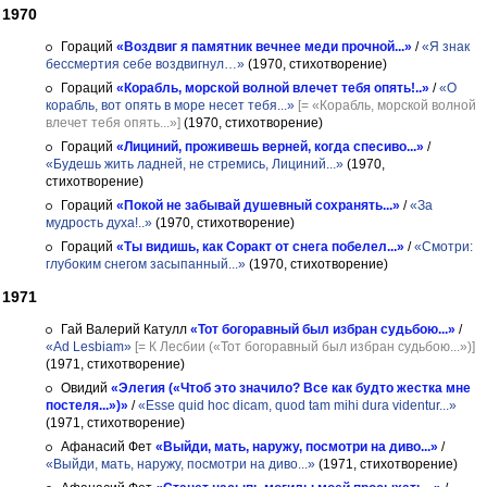
1970
Гораций
«Воздвиг я памятник вечнее меди прочной...»
/
«Я знак
бессмертия себе воздвигнул…»
(1970, стихотворение)
Гораций
«Корабль, морской волной влечет тебя опять!..»
/
«О
корабль, вот опять в море несет тебя...»
[= «Корабль, морской волной
влечет тебя опять...»]
(1970, стихотворение)
Гораций
«Лициний, проживешь верней, когда спесиво...»
/
«Будешь жить ладней, не стремись, Лициний...»
(1970,
стихотворение)
Гораций
«Покой не забывай душевный сохранять...»
/
«За
мудрость духа!..»
(1970, стихотворение)
Гораций
«Ты видишь, как Соракт от снега побелел...»
/
«Смотри:
глубоким снегом засыпанный...»
(1970, стихотворение)
1971
Гай Валерий Катулл
«Тот богоравный был избран судьбою...»
/
«Ad Lesbiam»
[= К Лесбии («Тот богоравный был избран судьбою...»)]
(1971, стихотворение)
Овидий
«Элегия («Чтоб это значило? Все как будто жестка мне
постеля...»)»
/
«Esse quid hoc dicam, quod tam mihi dura videntur...»
(1971, стихотворение)
Афанасий Фет
«Выйди, мать, наружу, посмотри на диво...»
/
«Выйди, мать, наружу, посмотри на диво...»
(1971, стихотворение)