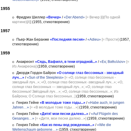
1955
Фридрих Шиллер
«Вечер»
/
«Der Abend»
[= Вечер [i](По одной
картине)[/i]]
(1955, стихотворение)
1957
Пьер-Жан Беранже
«Последняя песня»
/
«Adieu»
[= Прости]
(1957,
стихотворение)
1959
Анакреонт
«Сядь, Вафилл, в тени отрадной...»
/
«Εις Βαθυλλον»
[=
Из Анакреона]
(1959, стихотворение)
Джордж Гордон Байрон
«О солнце глаз бессонных - звездный
луч…»
/
«Sun of the Sleepless»
[= «О, солнце глаз бессонных -
звездный луч...»; «О, солнце глаз бессонных -звездный луч...»; «О,
солнце глаз бессонных — звездный луч...»; «О, солнце глаз
бессонных! Звёздный луч…»; «О, солнце глаз бессонных...»; Из
Байрона; О Солнце глаз бессонных...]
(1959, стихотворение)
Генрих Гейне
«В молодые тоже годы...»
/
«Habe auch, in jungen
Jahren…»
[= «В молодые тоже годы…»]
(1959, стихотворение)
Генрих Гейне
«Дитя! мои песни далеко...»
/
«Auf Flügeln des
Gesanges…»
[= «Дитя, мои песни далеко...»]
(1959, стихотворение)
Генрих Гейне
«Как из пены вод рожденная...»
/
«Wie die
Wellenschaum geborene…»
(1959, стихотворение)