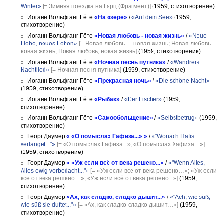
Winter»
[= Зимняя поездка на Гарц (Фрагмент)]
(1959, стихотворение)
Иоганн Вольфганг Гёте
«На озере»
/
«Auf dem See»
(1959,
стихотворение)
Иоганн Вольфганг Гёте
«Новая любовь - новая жизнь»
/
«Neue
Liebe, neues Leben»
[= Новая любовь — новая жизнь; Новая любовь —
новая жизнь; Новая любовь, новая жизнь]
(1959, стихотворение)
Иоганн Вольфганг Гёте
«Ночная песнь путника»
/
«Wandrers
Nachtlied»
[= Ночная песня путника]
(1959, стихотворение)
Иоганн Вольфганг Гёте
«Прекрасная ночь»
/
«Die schöne Nacht»
(1959, стихотворение)
Иоганн Вольфганг Гёте
«Рыбак»
/
«Der Fischer»
(1959,
стихотворение)
Иоганн Вольфганг Гёте
«Самообольщение»
/
«Selbstbetrug»
(1959,
стихотворение)
Георг Даумер
« «О помыслах Гафиза...» »
/
«"Wonach Hafis
verlanget..."»
[= «О помыслах Гафиза...»; «О помыслах Хафиза…»]
(1959, стихотворение)
Георг Даумер
« «Уж если всё от века решено...»
/
«"Wenn Alles,
Alles ewig vorbedacht..."»
[= «Уж если всё от века решено…»; «Уж если
все от века решено…»; «Уж если всё от века решено...»]
(1959,
стихотворение)
Георг Даумер
«Ах, как сладко, сладко дышит...»
/
«"Ach, wie süß,
wie süß sie duftet..."»
[= «Ах, как сладко-сладко дышит…»]
(1959,
стихотворение)