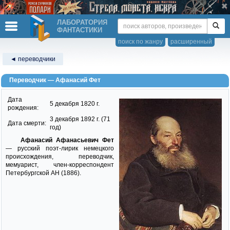
ЛАБОРАТОРИЯ
ФАНТАСТИКИ
поиск по жанру
расширенный
◄ переводчики
Переводчик — Афанасий Фет
Дата
5 декабря 1820 г.
рождения:
3 декабря 1892 г. (71
Дата смерти:
год)
Афанасий Афанасьевич Фет
— русский поэт-лирик немецкого
происхождения, переводчик,
мемуарист, член-корреспондент
Петербургской АН (1886).