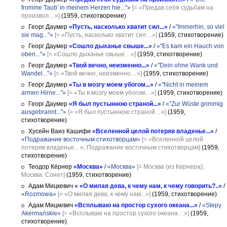
fromme Taub' in meinem Herzen hie..."»
[= «Предав себя судьбам на
произвол…»]
(1959, стихотворение)
Георг Даумер
«Пусть, насколько хватит сил...»
/
«"Immerhin, so viel
sie mag..."»
[= «Пусть, насколько хватит сил…»]
(1959, стихотворение)
Георг Даумер
«Сошло дыханье свыше...»
/
«"Es kam ein Hauch von
oben..."»
[= «Сошло дыханье свыше…»]
(1959, стихотворение)
Георг Даумер
«Твой вечно, неизменно...»
/
«"Dein ohne Wank und
Wandel..."»
[= «Твой вечно, неизменно…»]
(1959, стихотворение)
Георг Даумер
«Ты в мозгу моем убогом...»
/
«"Nicht in meinem
armen Hirne..."»
[= «Ты в мозгу моем убогом…»]
(1959, стихотворение)
Георг Даумер
«Я был пустынною страной...»
/
«"Zur Wüste grimmig
ausgebrannt..."»
[= «Я был пустынною страной…»]
(1959,
стихотворение)
Хусейн Ваиз Кашифи
«Вселенной целой потеряв владенье...»
/
«Подражание восточным стихотворцам»
[= «Вселенной целой
потеряв владенье…»; Подражание восточным стихотворцам]
(1959,
стихотворение)
Теодор Кёрнер
«Москва»
/
«Москва»
[= Москва (из Кернера);
Москва. Сонет]
(1959, стихотворение)
Адам Мицкевич
« «О милая дева, к чему нам, к чему говорить?..»
/
«Rozmowa»
[= «О милая дева, к чему нам...»]
(1959, стихотворение)
Адам Мицкевич
«Всплываю на простор сухого океана...»
/
«Stepy
Akermańskie»
[= «Всплываю на простор сухого океана…»]
(1959,
стихотворение)