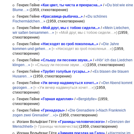
Генрих Гейне
«Как цвет, ты чиста и прекрасна...»
/
«Du bist wie eine
Blume…»
(1959, стихотворение)
Генрих Гейне
«Красавица-рыбачка...»
/
«Du schönes
Fischermädchen…»
(1959, стихотворение)
Генрих Гейне
«Мой друг, мы с тобою сидели...»
/
«Mein Liebchen,
wir saßen beisammen…»
[= «Мой друг, мы с тобою сидели…»]
(1959,
стихотворение)
Генрих Гейне
«Нисходят во гроб поколенья...»
/
«Die Jahre
kommen und gehen…»
[= «Нисходят во гроб поколенья…»]
(1959,
стихотворение)
Генрих Гейне
«Слышу ли песенки звуки...»
/
«Hör’ ich das Liedchen
klingen…»
[= «Слышу ли песенки звуки…»]
(1959, стихотворение)
Генрих Гейне
«Трубят голубые гусары...»
/
«Es blasen die blauen
Husaren…»
(1959, стихотворение)
Генрих Гейне
«Уж вечер надвинуться хочет...»
/
«Der Abend kommt
gezogen…»
[= «Уж вечер надвинуться хочет…»]
(1959,
стихотворение)
Генрих Гейне
«Горная идиллия»
/
«Bergidylle»
(1959,
стихотворение)
Генрих Гейне
«Гренадеры»
/
«Die Grenadiere («Nach Frankreich
zogen zwei Grenadier’…»)»
(1959, стихотворение)
Иоганн Вольфганг Гёте
«Границы человеческого»
/
«Grenzen der
Menschheit»
[= Границы человечества]
(1959, стихотворение)
Иоганн Вольфганг Гёте
«Зимняя поездка на Гарц»
/
«Harzreise im