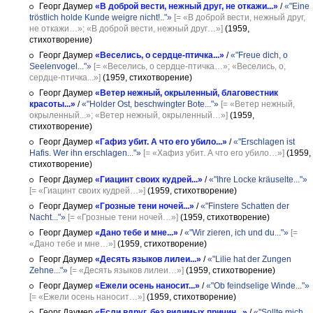
Георг Даумер
«В доброй вести, нежный друг, не откажи...»
/
«"Eine
tröstlich holde Kunde weigre nicht!.."»
[= «В доброй вести, нежный друг,
не откажи…»; «В доброй вести, нежный друг…»]
(1959,
стихотворение)
Георг Даумер
«Веселись, о сердце-птичка...»
/
«"Freue dich, o
Seelenvogel..."»
[= «Веселись, о сердце-птичка…»; «Веселись, о,
сердце-птичка...»]
(1959, стихотворение)
Георг Даумер
«Ветер нежный, окрыленный, благовестник
красоты...»
/
«"Holder Ost, beschwingter Bote..."»
[= «Ветер нежный,
окрыленный...»; «Ветер нежный, окрыленный…»]
(1959,
стихотворение)
Георг Даумер
«Гафиз убит. А что его убило...»
/
«"Erschlagen ist
Hafis. Wer ihn erschlagen..."»
[= «Хафиз убит. А что его убило…»]
(1959,
стихотворение)
Георг Даумер
«Гиацинт своих кудрей...»
/
«"Ihre Locke kräuselte..."»
[= «Гиацинт своих кудрей…»]
(1959, стихотворение)
Георг Даумер
«Грозные тени ночей...»
/
«"Finstere Schatten der
Nacht..."»
[= «Грозные тени ночей…»]
(1959, стихотворение)
Георг Даумер
«Дано тебе и мне...»
/
«"Wir zieren, ich und du..."»
[=
«Дано тебе и мне…»]
(1959, стихотворение)
Георг Даумер
«Десять языков лилеи...»
/
«"Lilie hat der Zungen
Zehne..."»
[= «Десять языков лилеи…»]
(1959, стихотворение)
Георг Даумер
«Ежели осень наносит...»
/
«"Ob feindselige Winde..."»
[= «Ежели осень наносит…»]
(1959, стихотворение)
Георг Даумер
«Если вдруг, без видимых причин...»
/
«"Sollte mich