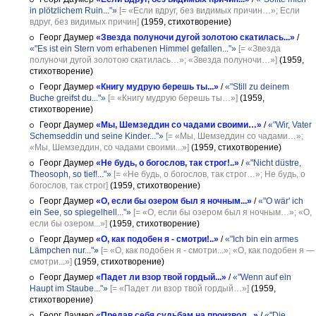
in plötzlichem Ruin..."»
[= «Если вдруг, без видимых причин…»; Если
вдруг, без видимых причин]
(1959, стихотворение)
Георг Даумер
«Звезда полуночи дугой золотою скатилась...»
/
«"Es ist ein Stern vom erhabenen Himmel gefallen..."»
[= «Звезда
полуночи дугой золотою скатилась…»; «Звезда полуночи…»]
(1959,
стихотворение)
Георг Даумер
«Книгу мудрую берешь ты...»
/
«"Still zu deinem
Buche greifst du..."»
[= «Книгу мудрую берешь ты…»]
(1959,
стихотворение)
Георг Даумер
«Мы, Шемзеддин со чадами своими…»
/
«"Wir, Vater
Schemseddin und seine Kinder..."»
[= «Мы, Шемзеддин со чадами…»;
«Мы, Шемзеддин, со чадами своими...»]
(1959, стихотворение)
Георг Даумер
«Не будь, о богослов, так строг!..»
/
«"Nicht düstre,
Theosoph, so tief!..."»
[= «Не будь, о богослов, так строг…»; Не будь, о
богослов, так строг]
(1959, стихотворение)
Георг Даумер
«О, если бы озером был я ночным...»
/
«"O wär' ich
ein See, so spiegelhell..."»
[= «О, если бы озером был я ночным…»; «О,
если бы озером...»]
(1959, стихотворение)
Георг Даумер
«О, как подобен я - смотри!..»
/
«"Ich bin ein armes
Lämpchen nur..."»
[= «О, как подобен я - смотри...»; «О, как подобен я —
смотри...»]
(1959, стихотворение)
Георг Даумер
«Падет ли взор твой гордый...»
/
«"Wenn auf ein
Haupt im Staube..."»
[= «Падет ли взор твой гордый…»]
(1959,
стихотворение)
Георг Даумер
«Предав себя судьбам на произвол...»
/
«"Die