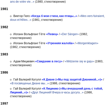
ans de votre vie...»
(1980, стихотворение)
1981
Виктор Гюго
«Когда б мои стихи, как птицы...»
/
«Mes vers fuiraient,
doux et frêles...»
(1981, стихотворение)
1982
Иоганн Вольфганг Гёте
«Певец»
/
«Der Sänger»
(1982,
стихотворение)
Иоганн Вольфганг Гёте
«Утренняя жалоба»
/
«Morgenklagen»
(1982, стихотворение)
1983
Адам Мицкевич
«Свидание в лесу»
/
«Widzenie się w gaju»
(1983,
стихотворение)
1986
Гай Валерий Катулл
«К Диане («Мы под защитой Дианиной...»)»
/
«В посвященье Диане мы...»
(1986, стихотворение)
Гай Валерий Катулл
«К Лицинию («Мы вчерашний день с тобой,
Лициний...»)»
/
«Друг Лициний! Вчера в часы досуга...»
(1986,
стихотворение)
1997