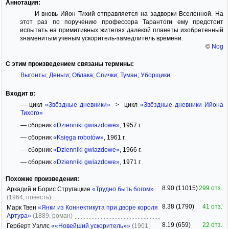
Аннотация:
И вновь Ийон Тихий отправляется на задворки Вселенной. На
этот раз по поручению профессора Тарантоги ему предстоит
испытать на примитивных жителях далекой планеты изобретенный
знаменитым ученым ускоритель-замедлитель времени.
©
Nog
С этим произведением связаны термины:
Выгонты
;
Деньги
;
Облака
;
Спички
;
Туман
;
Уборщики
Входит в:
— цикл
«Звёздные дневники»
> цикл
«Звёздные дневники Ийона
Тихого»
— сборник
«Dzienniki gwiazdowe»
, 1957 г.
— сборник
«Księga robotów»
, 1961 г.
— сборник
«Dzienniki gwiazdowe»
, 1966 г.
— сборник
«Dzienniki gwiazdowe»
, 1971 г.
Похожие произведения:
8.90 (11015)
299 отз.
Аркадий и Борис Стругацкие
«Трудно быть богом»
(1964, повесть)
8.38 (1790)
41 отз.
Марк Твен
«Янки из Коннектикута при дворе короля
Артура»
(1889, роман)
8.19 (659)
22 отз.
Герберт Уэллс
««Новейший ускоритель»»
(1901,