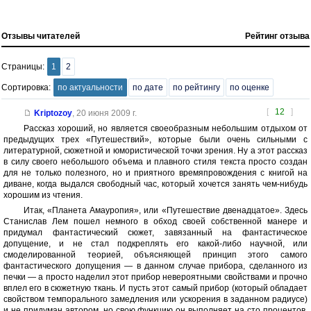
Отзывы читателей
Рейтинг отзыва
Страницы:
1
2
Сортировка:
по актуальности
по дате
по рейтингу
по оценке
[
12
]
Kriptozoy
,
20 июня 2009 г.
Рассказ хороший, но является своеобразным небольшим отдыхом от
предыдущих трех «Путешествий», которые были очень сильными с
литературной, сюжетной и юмористической точки зрения. Ну а этот рассказ
в силу своего небольшого объема и плавного стиля текста просто создан
для не только полезного, но и приятного времяпровождения с книгой на
диване, когда выдался свободный час, который хочется занять чем-нибудь
хорошим из чтения.
Итак, «Планета Амауропия», или «Путешествие двенадцатое». Здесь
Станислав Лем пошел немного в обход своей собственной манере и
придумал фантастический сюжет, завязанный на фантастическое
допущение, и не стал подкреплять его какой-либо научной, или
смоделированной теорией, объясняющей принцип этого самого
фантастического допущения — в данном случае прибора, сделанного из
печки — а просто наделил этот прибор невероятными свойствами и прочно
вплел его в сюжетную ткань. И пусть этот самый прибор (который обладает
свойством темпорального замедления или ускорения в заданном радиусе)
и не придуман автором, но свою функцию он выполняет на сто процентов,