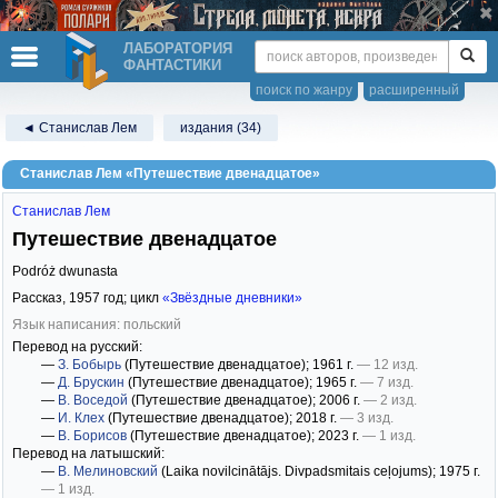
ЛАБОРАТОРИЯ
ФАНТАСТИКИ
поиск по жанру
расширенный
◄ Станислав Лем
издания (34)
Станислав Лем «Путешествие двенадцатое»
Станислав Лем
Путешествие двенадцатое
Podróż dwunasta
Рассказ,
1957
год; цикл
«Звёздные дневники»
Язык написания: польский
Перевод на русский:
—
З. Бобырь
(Путешествие двенадцатое)
; 1961 г.
— 12 изд.
—
Д. Брускин
(Путешествие двенадцатое)
; 1965 г.
— 7 изд.
—
В. Воседой
(Путешествие двенадцатое)
; 2006 г.
— 2 изд.
—
И. Клех
(Путешествие двенадцатое)
; 2018 г.
— 3 изд.
—
В. Борисов
(Путешествие двенадцатое)
; 2023 г.
— 1 изд.
Перевод на латышский:
—
В. Мелиновский
(Laika novilcinātājs. Divpadsmitais ceļojums)
; 1975 г.
— 1 изд.