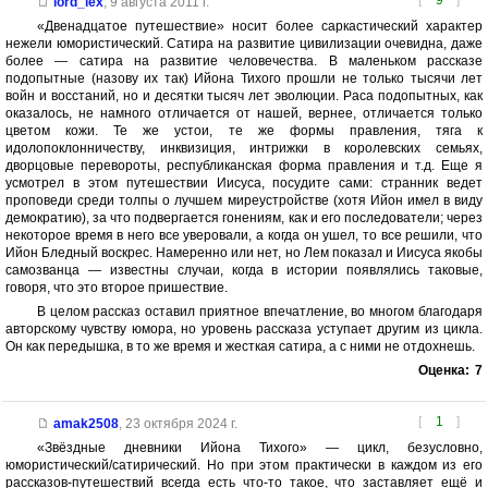
[
9
]
lord_lex
,
9 августа 2011 г.
«Двенадцатое путешествие» носит более саркастический характер
нежели юмористический. Сатира на развитие цивилизации очевидна, даже
более — сатира на развитие человечества. В маленьком рассказе
подопытные (назову их так) Ийона Тихого прошли не только тысячи лет
войн и восстаний, но и десятки тысяч лет эволюции. Раса подопытных, как
оказалось, не намного отличается от нашей, вернее, отличается только
цветом кожи. Те же устои, те же формы правления, тяга к
идолопоклонничеству, инквизиция, интрижки в королевских семьях,
дворцовые перевороты, республиканская форма правления и т.д. Еще я
усмотрел в этом путешествии Иисуса, посудите сами: странник ведет
проповеди среди толпы о лучшем миреустройстве (хотя Ийон имел в виду
демократию), за что подвергается гонениям, как и его последователи; через
некоторое время в него все уверовали, а когда он ушел, то все решили, что
Ийон Бледный воскрес. Намеренно или нет, но Лем показал и Иисуса якобы
самозванца — известны случаи, когда в истории появлялись таковые,
говоря, что это второе пришествие.
В целом рассказ оставил приятное впечатление, во многом благодаря
авторскому чувству юмора, но уровень рассказа уступает другим из цикла.
Он как передышка, в то же время и жесткая сатира, а с ними не отдохнешь.
Оценка:
7
[
1
]
amak2508
,
23 октября 2024 г.
«Звёздные дневники Ийона Тихого» — цикл, безусловно,
юмористический/сатирический. Но при этом практически в каждом из его
рассказов-путешествий всегда есть что-то такое, что заставляет ещё и