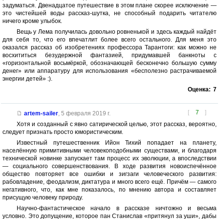
задуматься. Двенадцатое путешествие в этом плане скорее исключение —
это чистейшей воды рассказ-шутка, не способный подарить читателю
ничего кроме улыбок.
Вещь у Лема получилась довольно ровненькой и здесь каждый найдёт
для себя то, что его впечатлит более всего остального. Для меня это
оказался рассказ об изобретениях профессора Тарантоги: как можно не
восхититься безудержной фантазией, придумавшей банкноты с
«горизонтальной восьмёркой, обозначающей бесконечно большую сумму
денег» или аппаратуру для использования «бесполезно растрачиваемой
энергии детей» :).
Оценка:
7
[
7
]
artem-sailer
,
5 февраля 2019 г.
Хотя и созданный с явно сатирической целью, этот рассказ, вероятно,
следует признать просто юмористическим.
Известный путешественник Ийон Тихий попадает на планету,
населённую примитивными человекоподобными существами, и благодаря
технической новинке запускает там процесс их эволюции, а впоследствии
— социального совершенствования. В ходе развития новоиспечённое
общество повторяет все ошибки и зигзаги человеческого развития:
рабовладение, феодализм, диктатура и много всего ещё. Причём — самого
негативного, что, как мне показалось, по мнению автора и составляет
присущую человеку природу.
Научно-фантастическое начало в рассказе ничтожно и весьма
условно. Это допущение, которое пан Станислав «притянул за уши», дабы