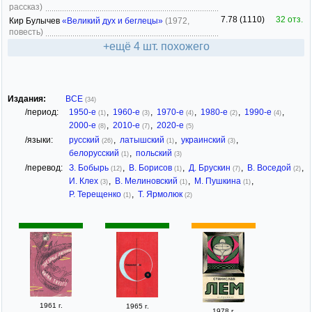
рассказ)
7.78 (1110)
32 отз.
Кир Булычев
«Великий дух и беглецы»
(1972,
повесть)
+ещё 4 шт. похожего
Издания:
ВСЕ
(34)
/период:
1950-е
,
1960-е
,
1970-е
,
1980-е
,
1990-е
,
(1)
(3)
(4)
(2)
(4)
2000-е
,
2010-е
,
2020-е
(8)
(7)
(5)
/языки:
русский
,
латышский
,
украинский
,
(26)
(1)
(3)
белорусский
,
польский
(1)
(3)
/перевод:
З. Бобырь
,
В. Борисов
,
Д. Брускин
,
В. Воседой
,
(12)
(1)
(7)
(2)
И. Клех
,
В. Мелиновский
,
М. Пушкина
,
(3)
(1)
(1)
Р. Терещенко
,
Т. Ярмолюк
(1)
(2)
1961 г.
1965 г.
1978 г.