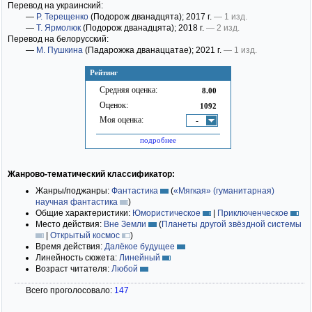
Перевод на украинский:
—
Р. Терещенко
(Подорож дванадцята)
; 2017 г.
— 1 изд.
—
Т. Ярмолюк
(Подорож дванадцята)
; 2018 г.
— 2 изд.
Перевод на белорусский:
—
М. Пушкина
(Падарожжа дванаццатае)
; 2021 г.
— 1 изд.
Рейтинг
Средняя оценка:
8.00
Оценок:
1092
Моя оценка:
-
подробнее
Жанрово-тематический классификатор:
Жанры/поджанры:
Фантастика
(
«Мягкая» (гуманитарная)
научная фантастика
)
Общие характеристики:
Юмористическое
|
Приключенческое
Место действия:
Вне Земли
(
Планеты другой звёздной системы
|
Открытый космос
)
Время действия:
Далёкое будущее
Линейность сюжета:
Линейный
Возраст читателя:
Любой
Всего проголосовало:
147