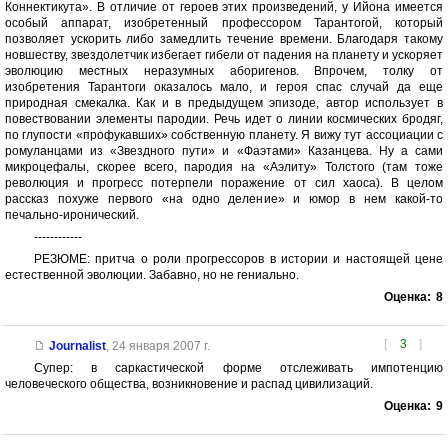
Коннектикута». В отличие от героев этих произведений, у Ийона имеется
особый аппарат, изобретенный профессором Тарантогой, который
позволяет ускорить либо замедлить течение времени. Благодаря такому
новшеству, звездолетчик избегает гибели от падения на планету и ускоряет
эволюцию местных неразумных аборигенов. Впрочем, толку от
изобретения Тарантоги оказалось мало, и героя спас случай да еще
природная смекалка. Как и в предыдущем эпизоде, автор использует в
повествовании элементы пародии. Речь идет о линии космических бродяг,
по глупости «профукавших» собственную планету. Я вижу тут ассоциации с
ромуланцами из «Звездного пути» и «Фаэтами» Казанцева. Ну а сами
микроцефалы, скорее всего, пародия на «Аэлиту» Толстого (там тоже
революция и прогресс потерпели поражение от сил хаоса). В целом
рассказ похуже первого «на одно деление» и юмор в нем какой-то
печально-иронический.
------------
РЕЗЮМЕ: притча о роли прогрессоров в истории и настоящей цене
естественной эволюции. Забавно, но не гениально.
Оценка:
8
[
3
]
Journalist
,
24 января 2007 г.
Супер: в саркастической форме отслеживать импотенцию
человеческого общества, возникновение и распад цивилизаций.
Оценка:
9