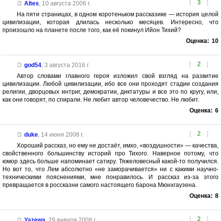
[
3
]
Altes
,
10 августа 2006 г.
На пяти страницах, в одном коротеньком рассказике — история целой
цивилизации, которая длилась несколько месяцев. Интересно, что
произошло на планете после того, как её покинул Ийон Тихий?
Оценка:
10
[
2
]
god54
,
3 августа 2016 г.
Автор словами главного героя изложил свой взгляд на развитие
цивилизации. Любой цивилизации, ибо все они проходят стадии создания
религии, дворцовых интриг, демократии, диктатуры и все это по кругу, или,
как они говорят, по спирали. Не любит автор человечество. Не любит.
Оценка:
6
[
2
]
duke
,
14 июня 2008 г.
Хороший рассказ, но ему не достаёт, имхо, «воздушности» — качества,
свойственного большинству историй про Тихого. Наверное потому, что
юмор здесь больше напоминает сатиру. Тяжеловесный какой-то получился.
Но вот то, что Лем абсолютно «не заморачивается» ни с какими научно-
техническими пояснениями, мне понравилось. И рассказ из-за этого
превращается в россказни самого настоящего барона Мюнхгаузена.
Оценка:
8
[
2
]
Yazewa
,
29 января 2008 г.