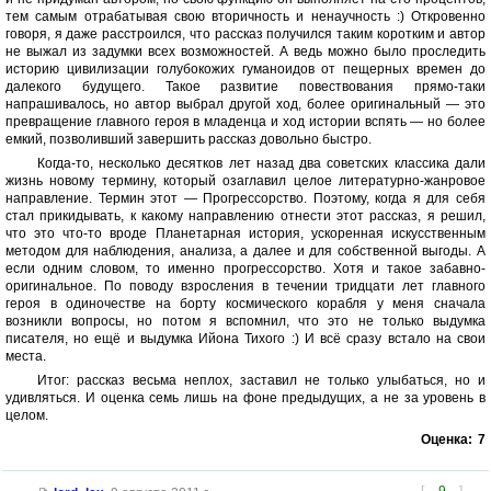
тем самым отрабатывая свою вторичность и ненаучность :) Откровенно
говоря, я даже расстроился, что рассказ получился таким коротким и автор
не выжал из задумки всех возможностей. А ведь можно было проследить
историю цивилизации голубокожих гуманоидов от пещерных времен до
далекого будущего. Такое развитие повествования прямо-таки
напрашивалось, но автор выбрал другой ход, более оригинальный — это
превращение главного героя в младенца и ход истории вспять — но более
емкий, позволивший завершить рассказ довольно быстро.
Когда-то, несколько десятков лет назад два советских классика дали
жизнь новому термину, который озаглавил целое литературно-жанровое
направление. Термин этот — Прогрессорство. Поэтому, когда я для себя
стал прикидывать, к какому направлению отнести этот рассказ, я решил,
что это что-то вроде Планетарная история, ускоренная искусственным
методом для наблюдения, анализа, а далее и для собственной выгоды. А
если одним словом, то именно прогрессорство. Хотя и такое забавно-
оригинальное. По поводу взросления в течении тридцати лет главного
героя в одиночестве на борту космического корабля у меня сначала
возникли вопросы, но потом я вспомнил, что это не только выдумка
писателя, но ещё и выдумка Ийона Тихого :) И всё сразу встало на свои
места.
Итог: рассказ весьма неплох, заставил не только улыбаться, но и
удивляться. И оценка семь лишь на фоне предыдущих, а не за уровень в
целом.
Оценка:
7