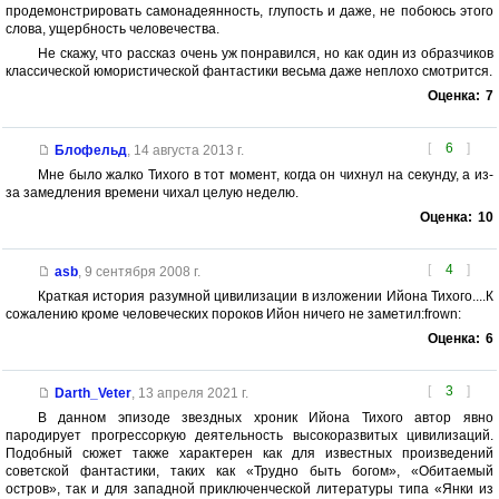
продемонстрировать самонадеянность, глупость и даже, не побоюсь этого
слова, ущербность человечества.
Не скажу, что рассказ очень уж понравился, но как один из образчиков
классической юмористической фантастики весьма даже неплохо смотрится.
Оценка:
7
[
6
]
Блофельд
,
14 августа 2013 г.
Мне было жалко Тихого в тот момент, когда он чихнул на секунду, а из-
за замедления времени чихал целую неделю.
Оценка:
10
[
4
]
asb
,
9 сентября 2008 г.
Краткая история разумной цивилизации в изложении Ийона Тихого....К
сожалению кроме человеческих пороков Ийон ничего не заметил:frown:
Оценка:
6
[
3
]
Darth_Veter
,
13 апреля 2021 г.
В данном эпизоде звездных хроник Ийона Тихого автор явно
пародирует прогрессоркую деятельность высокоразвитых цивилизаций.
Подобный сюжет также характерен как для известных произведений
советской фантастики, таких как «Трудно быть богом», «Обитаемый
остров», так и для западной приключенческой литературы типа «Янки из