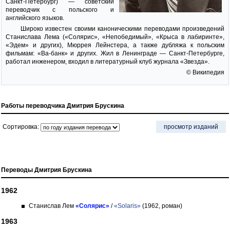
Санкт-Петербург) — советский
переводчик с польского и
английского языков.
Широко известен своими каноническими переводами произведений
Станислава Лема («Солярис», «Непобедимый», «Крыса в лабиринте»,
«Эдем» и других), Мюррея Лейнстера, а также дубляжа к польским
фильмам: «Ва-банк» и других. Жил в Ленинграде — Санкт-Петербурге,
работал инженером, входил в литературный клуб журнала «Звезда».
© Википедия
Работы переводчика Дмитрия Брускина
Сортировка:
просмотр изданий
Переводы Дмитрия Брускина
1962
Станислав Лем
«Солярис»
/
«Solaris»
(1962, роман)
1963