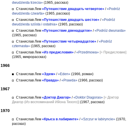
dwudziesta trzecia»
(1965, рассказ)
Станислав Лем
«Путешествие двадцать четвертое»
/
«Podróż
dwudziesta czwarta»
(1965, рассказ)
Станислав Лем
«Путешествие двадцать шестое»
/
«Podróż
dwudziesta szósta i ostatnia»
(1965, рассказ)
Станислав Лем
«Путешествие двенадцатое»
/
«Podróż dwunasta»
(1965, рассказ)
Станислав Лем
«Путешествие четырнадцатое»
/
«Podróż
czternasta»
(1965, рассказ)
Станислав Лем
«Из предисловия»
/
«Przedmowa»
[= Предисловие]
(1965, микрорассказ)
1966
Станислав Лем
«Эдем»
/
«Eden»
(1966, роман)
Станислав Лем
«Правда»
/
«Prawda»
(1966, рассказ)
1967
Станислав Лем
«Доктор Диагор»
/
«Doktor Diagoras»
[= Доктор
Диагор (Из воспоминаний Ийона Тихого)]
(1967, рассказ)
1970
Станислав Лем
«Крыса в лабиринте»
/
«Szczur w labiryncie»
(1970,
рассказ)