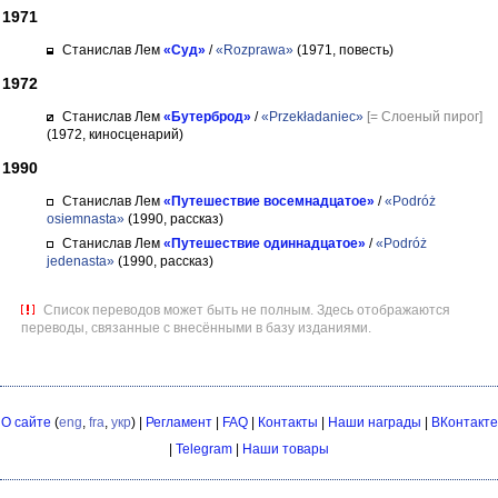
1971
Станислав Лем
«Суд»
/
«Rozprawa»
(1971, повесть)
1972
Станислав Лем
«Бутерброд»
/
«Przekładaniec»
[= Слоеный пирог]
(1972, киносценарий)
1990
Станислав Лем
«Путешествие восемнадцатое»
/
«Podróż
osiemnasta»
(1990, рассказ)
Станислав Лем
«Путешествие одиннадцатое»
/
«Podróż
jedenasta»
(1990, рассказ)
Список переводов может быть не полным. Здесь отображаются
переводы, связанные с внесёнными в базу изданиями.
О сайте
(
eng
,
fra
,
укр
) |
Регламент
|
FAQ
|
Контакты
|
Наши награды
|
ВКонтакте
|
Telegram
|
Наши товары