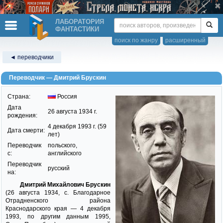
ЛАБОРАТОРИЯ
ФАНТАСТИКИ
поиск по жанру
расширенный
◄ переводчики
Переводчик — Дмитрий Брускин
Страна:
Россия
Дата
26 августа 1934 г.
рождения:
4 декабря 1993 г. (59
Дата смерти:
лет)
Переводчик
польского,
c:
английского
Переводчик
русский
на:
Дмитрий Михайлович Брускин
(26 августа 1934, с. Благодарное
Отрадненского района
Краснодарского края — 4 декабря
1993, по другим данным 1995,