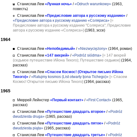
Станислав Лем
«Лунная ночь»
/
«Odruch warunkowy»
(1963,
повесть)
Станислав Лем
«Предисловие автора к русскому изданию»
/
«Предисловие автора к русскому изданию «Соляриса»
[=
Предисловие автора к русскому изданию "Соляриса"; Предисловие
автора к русскому изданию «Соляриса»]
(1963, эссе)
1964
Станислав Лем
«Непобедимый»
/
«Niezwyciężony»
(1964, роман)
Станислав Лем
«147 вихрей»
/
«Podróż siódma»
[= 147 вихрей
(седьмое путешествие Ийона Тихого); Путешествие седьмое]
(1964,
рассказ)
Станислав Лем
«Спасем Космос! (Открытое письмо Ийона
Тихого)»
/
«Ratujmy kosmos (List otwarty Ijona Tichego)»
[= Спасем
Космос! Открытое письмо Ийона Тихого]
(1964, рассказ)
1965
Мюррей Лейнстер
«Первый контакт»
/
«First Contact»
(1965,
рассказ)
Станислав Лем
«Путешествие двадцать второе»
/
«Podróż
dwudziesta druga»
(1965, рассказ)
Станислав Лем
«Путешествие двадцать пятое»
/
«Podróż
dwudziesta piąta»
(1965, рассказ)
Станислав Лем
«Путешествие двадцать третье»
/
«Podróż