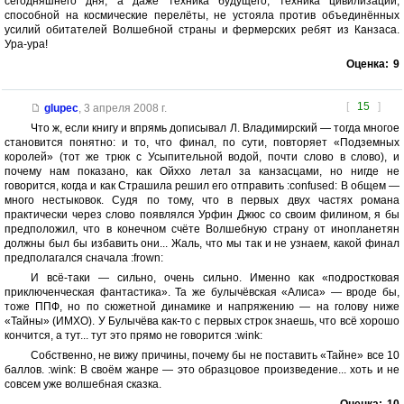
сегодняшнего дня, а даже техника будущего, техника цивилизации,
способной на космические перелёты, не устояла против объединённых
усилий обитателей Волшебной страны и фермерских ребят из Канзаса.
Ура-ура!
Оценка:
9
[
15
]
glupec
,
3 апреля 2008 г.
Что ж, если книгу и впрямь дописывал Л. Владимирский — тогда многое
становится понятно: и то, что финал, по сути, повторяет «Подземных
королей» (тот же трюк с Усыпительной водой, почти слово в слово), и
почему нам показано, как Ойххо летал за канзасцами, но нигде не
говорится, когда и как Страшила решил его отправить :confused: В общем —
много нестыковок. Судя по тому, что в первых двух частях романа
практически через слово появлялся Урфин Джюс со своим филином, я бы
предположил, что в конечном счёте Волшебную страну от инопланетян
должны был бы избавить они... Жаль, что мы так и не узнаем, какой финал
предполагался сначала :frown:
И всё-таки — сильно, очень сильно. Именно как «подростковая
приключенческая фантастика». Та же булычёвская «Алиса» — вроде бы,
тоже ППФ, но по сюжетной динамике и напряжению — на голову ниже
«Тайны» (ИМХО). У Булычёва как-то с первых строк знаешь, что всё хорошо
кончится, а тут... тут это прямо не говорится :wink:
Собственно, не вижу причины, почему бы не поставить «Тайне» все 10
баллов. :wink: В своём жанре — это образцовое произведение... хоть и не
совсем уже волшебная сказка.