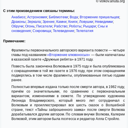
© volkov.anuta.org
С этим произведением связаны термины:
Анабиоз
;
Астрономия
;
Библиотеки
;
Вода
;
Вторжение пришельцев
;
Драконы
;
Зеркала
;
Зрение
;
Камни
;
Книги
;
Ловушки
;
Невидимки
;
Обручи
;
Огонь
;
Писатели
;
Рабство
;
Роботы
;
Рыцари
;
Сны и
сновидения
;
Сокровища
;
Телевидение
;
Телепатия
Примечание:
Фрагменты первоначального авторского варианта повести — четыре
главы под названием
«Вторжение клювоносых»
— были напечатаны
в казахской газете «Дружные ребята» в 1971 году.
Повесть была закончена Волковым в 1975 году и была опубликована
с сокращениями в той же газете в 1976 году, при этом сокращениям
подверглись в том числе фрагменты, опубликованные пятью годами
ранее.
Полностью впервые издана только после смерти автора, в 1982 году,
причём со значительными, по сравнению с первоначальным
вариантом, изменениями в сюжете. По утверждению художника
Леонида Владимирского, который много лет сотрудничал с
Волковым и проиллюстрировал все шесть сказок о Волшебной
стране, текст «Тайны заброшенного замка» после смерти Волкова
дорабатывался другим автором. По словам внучки Волкова, Калерии
Волковой, этим автором была поэтесса и редактор Алла Стройло.