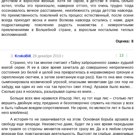
детством и взрослой жизнью. Хотя не скрою, в детстве я очень сильно
хотел, чтобы это произошло, наверное оттого, что очень трудно тогда
осознавалось вечное расставание, неизбежность ухода детства навсегда.
Но преемственность поколений есть процесс естественный, после осени
всегда приходит весна и книги Волкова навсегда остались с нами, даря
подрастающему поколению радость знакомства с невероятными
приключениями в Волшебной стране, а взрослым ностальгию теплых
воспоминаний.
Оценка:
8
[
13
]
KrokoBill
,
28 декабря 2010 г.
Странно, что так многие считают «Тайну заброшенного замка» худшей
книгой серии. Я ее в свое время зачитала до совершенно неприличного
состояния (из белой и целой она превратилась в неравномерно грязную и
скрепленную скотчем, а затем зачитанную еще раз)). Как-то она мне очень
сымпонировала космической угрозой, опасными менвитами (до сих пор не
забуду, как один из них «за так просто» сжег птиц). Арзаков было жалко…
Сколько раз я носилась, разыгрывая сцены из книги…
Больше всех мне нравился Ильсор. Нет, ну тот еще лис – столько лет
вершить двойную игру, преданно и безоговорочно служить на глазах у всех
и быть тайным вождем сопротивления. Не скрою, по мелкости лет я была в
него влюблена)
А история-то не заканчивается на этом. Основная борьба арзаков за
свободу еще впереди. Неизвестно даже, будет ли у них время передышки
или травля со стороны менвитов начнется сразу же. Да и в любом случае
впереди бои, повстанческая деятельность. Выстоят ли слабые, доверчивые