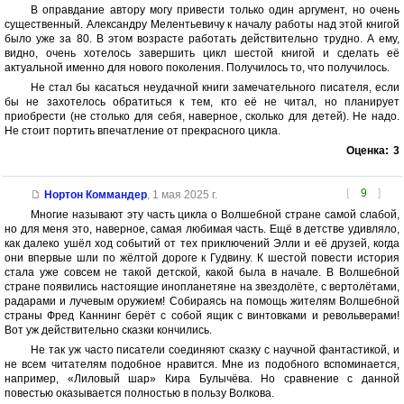
В оправдание автору могу привести только один аргумент, но очень
существенный. Александру Мелентьевичу к началу работы над этой книгой
было уже за 80. В этом возрасте работать действительно трудно. А ему,
видно, очень хотелось завершить цикл шестой книгой и сделать её
актуальной именно для нового поколения. Получилось то, что получилось.
Не стал бы касаться неудачной книги замечательного писателя, если
бы не захотелось обратиться к тем, кто её не читал, но планирует
приобрести (не столько для себя, наверное, сколько для детей). Не надо.
Не стоит портить впечатление от прекрасного цикла.
Оценка:
3
[
9
]
Нортон Коммандер
,
1 мая 2025 г.
Многие называют эту часть цикла о Волшебной стране самой слабой,
но для меня это, наверное, самая любимая часть. Ещё в детстве удивляло,
как далеко ушёл ход событий от тех приключений Элли и её друзей, когда
они впервые шли по жёлтой дороге к Гудвину. К шестой повести история
стала уже совсем не такой детской, какой была в начале. В Волшебной
стране появились настоящие инопланетяне на звездолёте, с вертолётами,
радарами и лучевым оружием! Собираясь на помощь жителям Волшебной
страны Фред Каннинг берёт с собой ящик с винтовками и револьверами!
Вот уж действительно сказки кончились.
Не так уж часто писатели соединяют сказку с научной фантастикой, и
не всем читателям подобное нравится. Мне из подобного вспоминается,
например, «Лиловый шар» Кира Булычёва. Но сравнение с данной
повестью оказывается полностью в пользу Волкова.