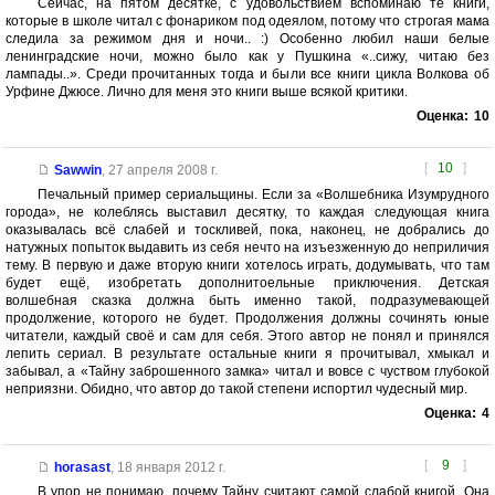
Сейчас, на пятом десятке, с удовольствием вспоминаю те книги,
которые в школе читал с фонариком под одеялом, потому что строгая мама
следила за режимом дня и ночи.. :) Особенно любил наши белые
ленинградские ночи, можно было как у Пушкина «..сижу, читаю без
лампады..». Среди прочитанных тогда и были все книги цикла Волкова об
Урфине Джюсе. Лично для меня это книги выше всякой критики.
Оценка:
10
[
10
]
Sawwin
,
27 апреля 2008 г.
Печальный пример сериальщины. Если за «Волшебника Изумрудного
города», не колеблясь выставил десятку, то каждая следующая книга
оказывалась всё слабей и тоскливей, пока, наконец, не добрались до
натужных попыток выдавить из себя нечто на изъезженную до неприличия
тему. В первую и даже вторую книги хотелось играть, додумывать, что там
будет ещё, изобретать дополнитоельные приключения. Детская
волшебная сказка должна быть именно такой, подразумевающей
продолжение, которого не будет. Продолжения должны сочинять юные
читатели, каждый своё и сам для себя. Этого автор не понял и принялся
лепить сериал. В результате остальные книги я прочитывал, хмыкал и
забывал, а «Тайну заброшенного замка» читал и вовсе с чуством глубокой
неприязни. Обидно, что автор до такой степени испортил чудесный мир.
Оценка:
4
[
9
]
horasast
,
18 января 2012 г.
В упор не понимаю, почему Тайну считают самой слабой книгой. Она