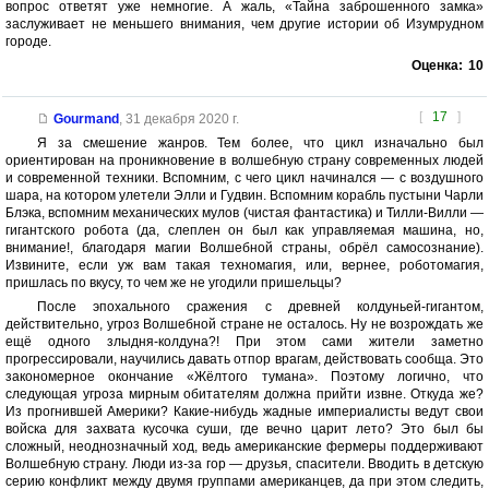
вопрос ответят уже немногие. А жаль, «Тайна заброшенного замка»
заслуживает не меньшего внимания, чем другие истории об Изумрудном
городе.
Оценка:
10
[
17
]
Gourmand
,
31 декабря 2020 г.
Я за смешение жанров. Тем более, что цикл изначально был
ориентирован на проникновение в волшебную страну современных людей
и современной техники. Вспомним, с чего цикл начинался — с воздушного
шара, на котором улетели Элли и Гудвин. Вспомним корабль пустыни Чарли
Блэка, вспомним механических мулов (чистая фантастика) и Тилли-Вилли —
гигантского робота (да, слеплен он был как управляемая машина, но,
внимание!, благодаря магии Волшебной страны, обрёл самосознание).
Извините, если уж вам такая техномагия, или, вернее, роботомагия,
пришлась по вкусу, то чем же не угодили пришельцы?
После эпохального сражения с древней колдуньей-гигантом,
действительно, угроз Волшебной стране не осталось. Ну не возрождать же
ещё одного злыдня-колдуна?! При этом сами жители заметно
прогрессировали, научились давать отпор врагам, действовать сообща. Это
закономерное окончание «Жёлтого тумана». Поэтому логично, что
следующая угроза мирным обитателям должна прийти извне. Откуда же?
Из прогнившей Америки? Какие-нибудь жадные империалисты ведут свои
войска для захвата кусочка суши, где вечно царит лето? Это был бы
сложный, неоднозначный ход, ведь американские фермеры поддерживают
Волшебную страну. Люди из-за гор — друзья, спасители. Вводить в детскую
серию конфликт между двумя группами американцев, да при этом следить,