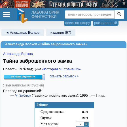
ЛАБОРАТОРИЯ
ФАНТАСТИКИ
поиск по жанру
расширенный
◄ Александр Волков
издания (97)
Александр Волков «Тайна заброшенного замка»
Александр Волков
Тайна заброшенного замка
Повесть,
1976
год; цикл
«Истории о Стране Оз»
скачать отрывок >
читать отрывок
Язык написания: русский
Перевод на украинский:
—
М. Зяблюк
(Таємниця покинутого замку)
; 1995 г.
— 1 изд.
Рейтинг
Средняя оценка:
8.09
Оценок:
1939
Моя оценка:
-