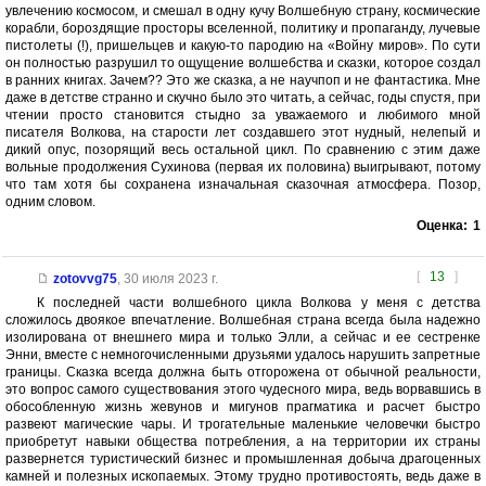
увлечению космосом, и смешал в одну кучу Волшебную страну, космические
корабли, бороздящие просторы вселенной, политику и пропаганду, лучевые
пистолеты (!), пришельцев и какую-то пародию на «Войну миров». По сути
он полностью разрушил то ощущение волшебства и сказки, которое создал
в ранних книгах. Зачем?? Это же сказка, а не научпоп и не фантастика. Мне
даже в детстве странно и скучно было это читать, а сейчас, годы спустя, при
чтении просто становится стыдно за уважаемого и любимого мной
писателя Волкова, на старости лет создавшего этот нудный, нелепый и
дикий опус, позорящий весь остальной цикл. По сравнению с этим даже
вольные продолжения Сухинова (первая их половина) выигрывают, потому
что там хотя бы сохранена изначальная сказочная атмосфера. Позор,
одним словом.
Оценка:
1
[
13
]
zotovvg75
,
30 июля 2023 г.
К последней части волшебного цикла Волкова у меня с детства
сложилось двоякое впечатление. Волшебная страна всегда была надежно
изолирована от внешнего мира и только Элли, а сейчас и ее сестренке
Энни, вместе с немногочисленными друзьями удалось нарушить запретные
границы. Сказка всегда должна быть отгорожена от обычной реальности,
это вопрос самого существования этого чудесного мира, ведь ворвавшись в
обособленную жизнь жевунов и мигунов прагматика и расчет быстро
развеют магические чары. И трогательные маленькие человечки быстро
приобретут навыки общества потребления, а на территории их страны
развернется туристический бизнес и промышленная добыча драгоценных
камней и полезных ископаемых. Этому трудно противостоять, ведь даже в