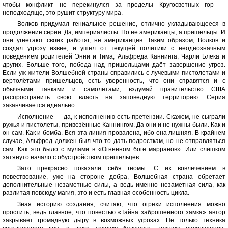
чтобы конфликт не перекинулся за пределы Кругосветных гор —
неподходяще, это рушит структуру мира.
Волков придумал гениальное решение, отлично укладывающееся в
продолжение серии. Да, империалисты. Но не американцы, а пришельцы. И
они угнетают своих работяг, не американцев. Таким образом, Волков и
создал угрозу извне, и ушёл от текущей политики с неоднозначным
поведением родителей Энни и Тима, Альфреда Каннинга, Чарли Блека и
других. Больше того, победа над пришельцами даёт завершение угроз.
Если уж жители Волшебной страны справились с лучевыми пистолетами и
вертолётами пришельцев, есть уверенность, что они справятся и с
обычными танками и самолётами, вздумай правительство США
распространить свою власть на заповедную территорию. Серия
заканчивается идеально.
Исполнение — да, к исполнению есть претензии. Скажем, не сыграли
ружья и пистолеты, привезённые Каннингом. Да они и не нужны были. Как и
он сам. Как и бомба. Вся эта линия провалена, ибо она лишняя. В крайнем
случае, Альфред должен был что-то дать подросткам, но не отправляться
сам. Как это было с мулами в «Огненном боге марранов». Или слишком
затянуто начало с обустройством пришельцев.
Зато прекрасно показали себя гномы. С их вовлечением в
повествование, уже на стороне добра, Волшебная страна обретает
дополнительные незаметные силы, а ведь именно незаметная сила, как
разлитая повсюду магия, это и есть главная особенность цикла.
Зная историю создания, считаю, что огрехи исполнения можно
простить, ведь главное, что повестью «Тайна заброшенного замка» автор
закрывает громадную дыру в возможных угрозах. Не только техника