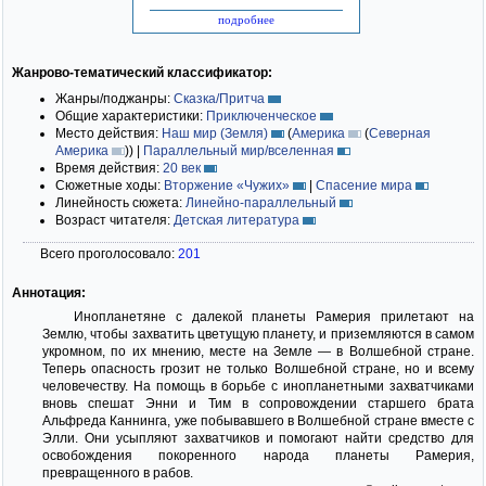
подробнее
Жанрово-тематический классификатор:
Жанры/поджанры:
Сказка/Притча
Общие характеристики:
Приключенческое
Место действия:
Наш мир (Земля)
(
Америка
(
Северная
Америка
)
)
|
Параллельный мир/вселенная
Время действия:
20 век
Сюжетные ходы:
Вторжение «Чужих»
|
Спасение мира
Линейность сюжета:
Линейно-параллельный
Возраст читателя:
Детская литература
Всего проголосовало:
201
Аннотация:
Инопланетяне с далекой планеты Рамерия прилетают на
Землю, чтобы захватить цветущую планету, и приземляются в самом
укромном, по их мнению, месте на Земле — в Волшебной стране.
Теперь опасность грозит не только Волшебной стране, но и всему
человечеству. На помощь в борьбе с инопланетными захватчиками
вновь спешат Энни и Тим в сопровождении старшего брата
Альфреда Каннинга, уже побывавшего в Волшебной стране вместе с
Элли. Они усыпляют захватчиков и помогают найти средство для
освобождения покоренного народа планеты Рамерия,
превращенного в рабов.