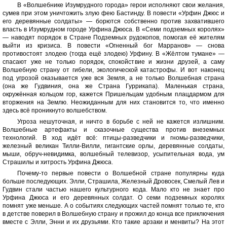
В «Волшебнике Изумрудного города» герои исполняют свои желания,
сумев при этом уничтожить злую фею Бастинду. В повести «Урфин Джюс и
его деревянные солдаты» — борются собственно против захватившего
власть в Изумрудном городе Урфина Джюса. В «Семи подземных королях»
— наводят порядок в Стране Подземных рудокопов, помогая её жителям
выйти из кризиса. В повести «Огненный бог Марранов» — снова
противостоят злодею (тогда ещё злодею) Урфину. В «Жёлтом тумане» —
спасают уже не только порядок, спокойствие и жизни друзей, а саму
Волшебную страну от гибели, экологической катастрофы. И вот наконец
под угрозой оказывается уже вся Земля, а не только Волшебная страна
(она же Гудвиния, она же Страна Гуррикапа). Маленькая страна,
окружённая кольцом гор, кажется Пришельцам удобным плацдармом для
вторжения на Землю. Неожиданным для них становится то, что именно
здесь всё проникнуто волшебством.
Угроза нешуточная, и ничто в борьбе с ней не кажется излишним.
Волшебные артефакты и сказочные существа против внеземных
технологий. В ход идёт всё: птицы-разведчики и гномы-разведчики,
железный великан Тилли-Вилли, гигантские орлы, деревянные солдаты,
мыши, обруч-невидимка, волшебный телевизор, усыпительная вода, ум
Страшилы и хитрость Урфина Джюса.
Почему-то первые повести о Волшебной стране популярны куда
больше последующих. Элли, Страшила, Железный Дровосек, Смелый Лев и
Гудвин стали частью нашего культурного кода. Мало кто не знает про
Урфина Джюса и его деревянных солдат. О семи подземных королях
помнят уже меньше. А о событиях следующих частей помнят только те, кто
в детстве поверил в Волшебную страну и прожил до конца все приключения
вместе с Элли, Энни и их друзьями. Кто такие арзаки и менвиты? На этот