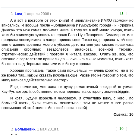
[
11
]
Lost
,
1 апреля 2008 г.
А я вот в восторге от этой книги! И инопланетяне ИМХО гармонично
вписались. И вообще после «Волшебника Изумрудного города» и «Урфина
Джюса» это моя самая любимая книга. К тому же в ней много юмора, взять
хотя бы эпическую рукопись генерала Баан-Ну «Покорение Беллиоры», или
проделки «невидимки» в лагере пришельцев. Также надо признать, чА еще
мне е давние времена моего глубокого детства мне уже сильно нравились
описания огромных звездолетов, анабиоза, военной техники,
стратегических действий ; поэтому я читала взахлеб. Опять же, все, что
связано с вертолетами пришельцев — очень сильные моменты, взять хотя
бы полет над Черными камнями или битву с орлами.
Хорошо прописаны также сами пришельцы — очень коротко, но в то
же время так... как бы сказать исчрпывающе. Разве это не говорит о том, что
книгу написал действительно Мастер?
Еще, помнится, мне запал в душу романтичный звездный штурман
Кау-Рук, который, собственно, потом перешел на соторону землян:biggrin:
И хотя, будучи взрослым человеком, я отчетливо вижу, с кого , по
большей части, были списаны менвиты:lol:, тем не менее я все равно
вспоминаю об этой книге с большой ностальгией)
Оценка:
10
[
10
]
Большевик
,
1 мая 2018 г.