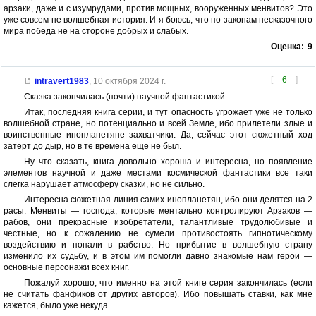
арзаки, даже и с изумрудами, против мощных, вооруженных менвитов? Это
уже совсем не волшебная история. И я боюсь, что по законам несказочного
мира победа не на стороне добрых и слабых.
Оценка:
9
[
6
]
intravert1983
,
10 октября 2024 г.
Сказка закончилась (почти) научной фантастикой
Итак, последняя книга серии, и тут опасность угрожает уже не только
волшебной стране, но потенциально и всей Земле, ибо прилетели злые и
воинственные инопланетяне захватчики. Да, сейчас этот сюжетный ход
затерт до дыр, но в те времена еще не был.
Ну что сказать, книга довольно хороша и интересна, но появление
элементов научной и даже местами космической фантастики все таки
слегка нарушает атмосферу сказки, но не сильно.
Интересна сюжетная линия самих инопланетян, ибо они делятся на 2
расы: Менвиты — господа, которые ментально контролируют Арзаков —
рабов, они прекрасные изобретатели, талантливые трудолюбивые и
честные, но к сожалению не сумели противостоять гипнотическому
воздействию и попали в рабство. Но прибытие в волшебную страну
изменило их судьбу, и в этом им помогли давно знакомые нам герои —
основные персонажи всех книг.
Пожалуй хорошо, что именно на этой книге серия закончилась (если
не считать фанфиков от других авторов). Ибо повышать ставки, как мне
кажется, было уже некуда.