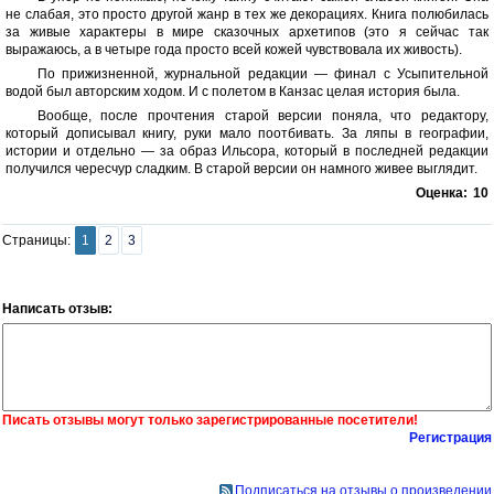
не слабая, это просто другой жанр в тех же декорациях. Книга полюбилась
за живые характеры в мире сказочных архетипов (это я сейчас так
выражаюсь, а в четыре года просто всей кожей чувствовала их живость).
По прижизненной, журнальной редакции — финал с Усыпительной
водой был авторским ходом. И с полетом в Канзас целая история была.
Вообще, после прочтения старой версии поняла, что редактору,
который дописывал книгу, руки мало поотбивать. За ляпы в географии,
истории и отдельно — за образ Ильсора, который в последней редакции
получился чересчур сладким. В старой версии он намного живее выглядит.
Оценка:
10
Страницы:
1
2
3
Написать отзыв:
Писать отзывы могут только зарегистрированные посетители!
Регистрация
Подписаться на отзывы о произведении