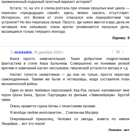
прижизненный изданный газетный вариант истории?
Кстати, то, на что я слегка роптала при чтении прошлых книг цикла —
пересказ «предыдущих серий», здесь, можно сказать, отсутствует.
Интересно, это Волков от этого отказался или переработчики так
устроили? Но без пересказа лучше. Просто, где нужно ввести в курс дела не
читавших или забывших, очень кратко упоминаются прошлые дела,
касающиеся только текущего эпизода.
Оценка:
9
[
11
]
muskatkin
,
30 декабря 2009 г.
Книга просто замечательная. Такая добротная подростковая
фантастика в стиле Кира Булычева. Совершенно не понимаю резкой
критики и замечаний насчет нестыковок, творческой усталости автора и т.д.
Насчет тупости захватчиков — да они не тупые, просте чересчур
самонадеянные. Такими же были и гитлеровцы, когда составляли план
молниеносной войны.
Один из моих любимых персонажей, Кау-Рук, сильно напоминает мне
героя Шона Бина, Эрола Партриджа из фильма «Эквилибриум». Крутой
чувак.
Очень нравится сцена битвы с гигантскими орлами.
Я вообще люблю инопланетян.... Совсем как Малдер.
Очарованный пришелец, Человек со звезды, комета по имени
Люцифер.... вот это герои!
Оценка:
нет