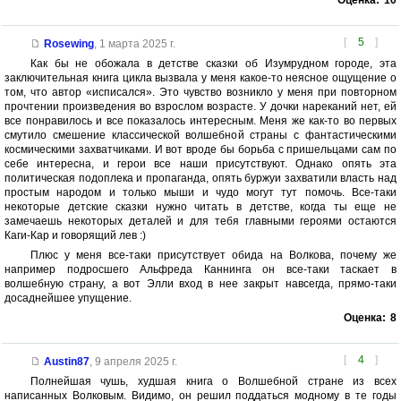
Оценка:
10
[
5
]
Rosewing
,
1 марта 2025 г.
Как бы не обожала в детстве сказки об Изумрудном городе, эта
заключительная книга цикла вызвала у меня какое-то неясное ощущение о
том, что автор «исписался». Это чувство возникло у меня при повторном
прочтении произведения во взрослом возрасте. У дочки нареканий нет, ей
все понравилось и все показалось интересным. Меня же как-то во первых
смутило смешение классической волшебной страны с фантастическими
космическими захватчиками. И вот вроде бы борьба с пришельцами сам по
себе интересна, и герои все наши присутствуют. Однако опять эта
политическая подоплека и пропаганда, опять буржуи захватили власть над
простым народом и только мыши и чудо могут тут помочь. Все-таки
некоторые детские сказки нужно читать в детстве, когда ты еще не
замечаешь некоторых деталей и для тебя главными героями остаются
Каги-Кар и говорящий лев :)
Плюс у меня все-таки присутствует обида на Волкова, почему же
например подросшего Альфреда Каннинга он все-таки таскает в
волшебную страну, а вот Элли вход в нее закрыт навсегда, прямо-таки
досаднейшее упущение.
Оценка:
8
[
4
]
Austin87
,
9 апреля 2025 г.
Полнейшая чушь, худшая книга о Волшебной стране из всех
написанных Волковым. Видимо, он решил поддаться модному в те годы