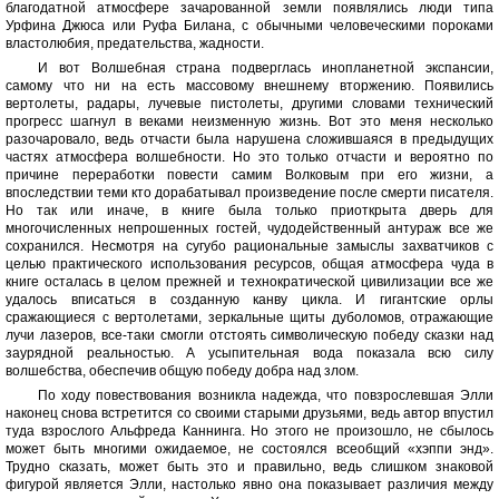
благодатной атмосфере зачарованной земли появлялись люди типа
Урфина Джюса или Руфа Билана, с обычными человеческими пороками
властолюбия, предательства, жадности.
И вот Волшебная страна подверглась инопланетной экспансии,
самому что ни на есть массовому внешнему вторжению. Появились
вертолеты, радары, лучевые пистолеты, другими словами технический
прогресс шагнул в веками неизменную жизнь. Вот это меня несколько
разочаровало, ведь отчасти была нарушена сложившаяся в предыдущих
частях атмосфера волшебности. Но это только отчасти и вероятно по
причине переработки повести самим Волковым при его жизни, а
впоследствии теми кто дорабатывал произведение после смерти писателя.
Но так или иначе, в книге была только приоткрыта дверь для
многочисленных непрошенных гостей, чудодейственный антураж все же
сохранился. Несмотря на сугубо рациональные замыслы захватчиков с
целью практического использования ресурсов, общая атмосфера чуда в
книге осталась в целом прежней и технократической цивилизации все же
удалось вписаться в созданную канву цикла. И гигантские орлы
сражающиеся с вертолетами, зеркальные щиты дуболомов, отражающие
лучи лазеров, все-таки смогли отстоять символическую победу сказки над
заурядной реальностью. А усыпительная вода показала всю силу
волшебства, обеспечив общую победу добра над злом.
По ходу повествования возникла надежда, что повзрослевшая Элли
наконец снова встретится со своими старыми друзьями, ведь автор впустил
туда взрослого Альфреда Каннинга. Но этого не произошло, не сбылось
может быть многими ожидаемое, не состоялся всеобщий «хэппи энд».
Трудно сказать, может быть это и правильно, ведь слишком знаковой
фигурой является Элли, настолько явно она показывает различия между