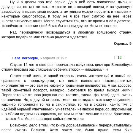
Ну и в целом про всю серию. Да в ней есть логические дыры и
допущения, но мы же читаем сказки не с позиций логики, и за чудесную
атмосферу и правильный посыл, этим книгам можно простить и «дыры» и
некоторые самоповторы. К тому же я все таки смотрю на нее через
«ностальгические очки». Могло случиться так, что не прочти я её в детстве,
то сейчас отношение к ней было бы совсем другое. Но мне повезло.
Рад периодически возвращаться в любимую волшебную страну,
которая подарила мне столько радости в детстве!
Оценка:
9
[
12
]
ant_veronque
,
6 апреля 2019 г.
Спустя 12 лет я еще раз перечитала вслух весь цикл про Волшебную
страну (первый раз старшему ребенку, второй -- младшему) :))
Сюжет этой книги, с одной стороны, очень интересный и новый по
сравнению с предыдущими, как никак нашествие высокоразвитых
инопланетян — это вам не какие-то привычные волшебства. А как здорово
такой сюжетный поворот, наверно, смотрелся во время выхода книги!
Переплетение жанров (научная фантастика, сказка, фэнтези) здесь очень
органичное. Но, с другой стороны, меня не покидало всю книгу ощущение
какой-то топорности то ли в стилистике, то ли в сюжете. Как-то тут с
идейной борьбой угнетенных и угнетателей немножко перебор, впрочем как
и в «Семи подземных королях», но там мне это меньше в глаза бросалось
— сюжет был более насыщен событиями что ли.
Возможно, дело в том, что книга дорабатывалась и перерабатывалась
после смерти Волкова. Хотя зачем это было нужно, если был