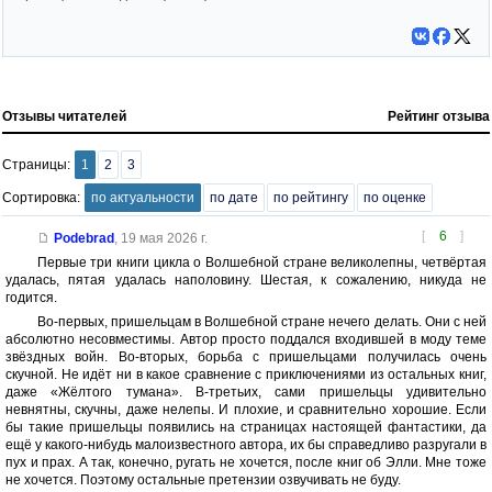
Отзывы читателей
Рейтинг отзыва
Страницы:
1
2
3
Сортировка:
по актуальности
по дате
по рейтингу
по оценке
[
6
]
Podebrad
,
19 мая 2026 г.
Первые три книги цикла о Волшебной стране великолепны, четвёртая
удалась, пятая удалась наполовину. Шестая, к сожалению, никуда не
годится.
Во-первых, пришельцам в Волшебной стране нечего делать. Они с ней
абсолютно несовместимы. Автор просто поддался входившей в моду теме
звёздных войн. Во-вторых, борьба с пришельцами получилась очень
скучной. Не идёт ни в какое сравнение с приключениями из остальных книг,
даже «Жёлтого тумана». В-третьих, сами пришельцы удивительно
невнятны, скучны, даже нелепы. И плохие, и сравнительно хорошие. Если
бы такие пришельцы появились на страницах настоящей фантастики, да
ещё у какого-нибудь малоизвестного автора, их бы справедливо разругали в
пух и прах. А так, конечно, ругать не хочется, после книг об Элли. Мне тоже
не хочется. Поэтому остальные претензии озвучивать не буду.