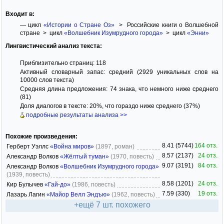
Входит в:
— цикл
«Истории о Стране Оз»
> Российские книги о Волшебной
стране > цикл
«Волшебник Изумрудного города»
> цикл
«Энни»
Лингвистический анализ текста:
Приблизительно страниц: 118
Активный словарный запас: средний (2929 уникальных слов на
10000 слов текста)
Средняя длина предложения: 74 знака, что немного ниже среднего
(81)
Доля диалогов в тексте: 20%, что гораздо ниже среднего (37%)
подробные результаты анализа >>
Похожие произведения:
8.41 (5744)
164 отз.
Герберт Уэллс
«Война миров»
(1897, роман)
8.57 (2137)
24 отз.
Александр Волков
«Жёлтый туман»
(1970, повесть)
9.07 (3191)
84 отз.
Александр Волков
«Волшебник Изумрудного города»
(1939, повесть)
8.58 (1201)
24 отз.
Кир Булычев
«Гай-до»
(1986, повесть)
7.59 (330)
19 отз.
Лазарь Лагин
«Майор Велл Эндъю»
(1962, повесть)
+ещё 7 шт. похожего