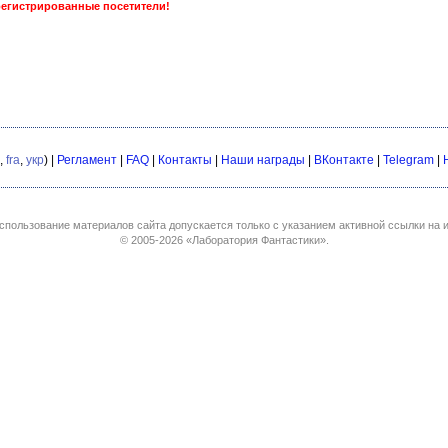
регистрированные посетители!
,
fra
,
укр
) |
Регламент
|
FAQ
|
Контакты
|
Наши награды
|
ВКонтакте
|
Telegram
|
спользование материалов сайта допускается только с указанием активной ссылки на и
© 2005-2026
«Лаборатория Фантастики»
.