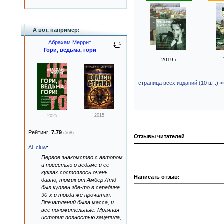
А вот, например:
Абрахам Меррит
Гори, ведьма, гори
2019 г.
страница всех изданий (10 шт.) >
2015
2025
Рейтинг:
7.79
(568)
Отзывы читателей
Al_cluw
:
Первое знакомство с автором
и повестью о ведьме и ее
куклах состоялось очень
Написать отзыв:
давно, томик от Амбер Лтд
был куплен где-то в середине
90-х и тогда же прочитан.
Впечатлений была масса, и
все положительные. Мрачная
история полностью зацепила,