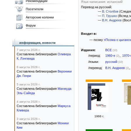
Рекомендации
Язык написания: испанский
Перевод на русский:
Посетители
—
В. Столбов
(Следо
—
П. Грушко
(Вслед з
Авторские колонки
—
В.Н. Андреев
(Восл
Форум
Входит в:
— поэму
«Поэма о цыганск
информация, новости
7 августа 2026 г.
Издания:
ВСЕ
(10)
Составлена библиография
Оливера
/период:
1960-е
,
1970
(2)
К. Лэнгмида
/языки:
русский
(10)
6 августа 2026 г.
/перевод:
В.Н. Андреев
,
(2)
Составлена библиография
Вероники
Дж. Генри
5 августа 2026 г.
Составлена библиография
Махмуда
Эль-Сайеда
4 августа 2026 г.
Составлена библиография
Маркуса
Кливера
1966 г.
3 августа 2026 г.
Составлена библиография
Моники
Ким