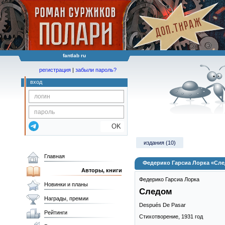
fantlab ru
регистрация
|
забыли пароль?
вход
OK
издания (10)
Главная
Федерико Гарсиа Лорка «Сл
Авторы, книги
Федерико Гарсиа Лорка
Новинки и планы
Следом
Награды, премии
Después De Pasar
Рейтинги
Стихотворение,
1931
год