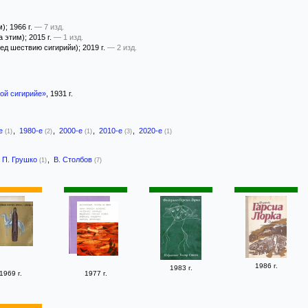
м)
; 1966 г.
— 7 изд.
а этим)
; 2015 г.
— 1 изд.
ед шествию сигирийи)
; 2019 г.
— 2 изд.
ой сигирийе»
, 1931 г.
-е
,
1980-е
,
2000-е
,
2010-е
,
2020-е
(1)
(2)
(1)
(3)
(1)
П. Грушко
,
В. Столбов
(1)
(7)
1986 г.
1983 г.
1969 г.
1977 г.