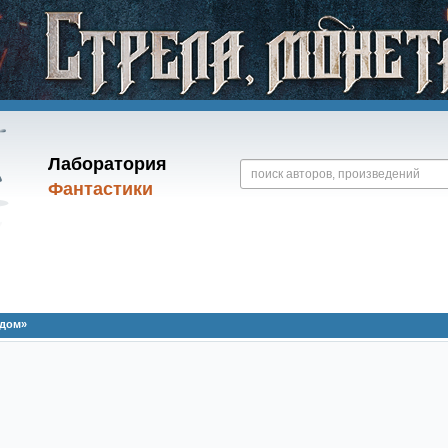
Лаборатория
Фантастики
едом»