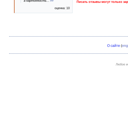
а картонность
...
>>
Писать отзывы могут только за
оценка: 10
О сайте
(
eng
Любое и