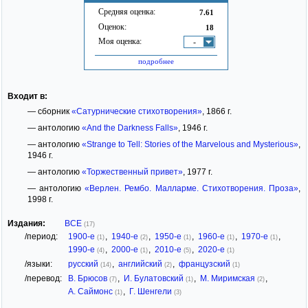
Средняя оценка:
7.61
Оценок:
18
Моя оценка:
-
подробнее
Входит в:
— сборник
«Сатурнические стихотворения»
, 1866 г.
— антологию
«And the Darkness Falls»
, 1946 г.
— антологию
«Strange to Tell: Stories of the Marvelous and Mysterious»
,
1946 г.
— антологию
«Торжественный привет»
, 1977 г.
— антологию
«Верлен. Рембо. Малларме. Стихотворения. Проза»
,
1998 г.
Издания:
ВСЕ
(17)
/период:
1900-е
,
1940-е
,
1950-е
,
1960-е
,
1970-е
,
(1)
(2)
(1)
(1)
(1)
1990-е
,
2000-е
,
2010-е
,
2020-е
(4)
(1)
(5)
(1)
/языки:
русский
,
английский
,
французский
(14)
(2)
(1)
/перевод:
В. Брюсов
,
И. Булатовский
,
М. Миримская
,
(7)
(1)
(2)
А. Саймонс
,
Г. Шенгели
(1)
(3)