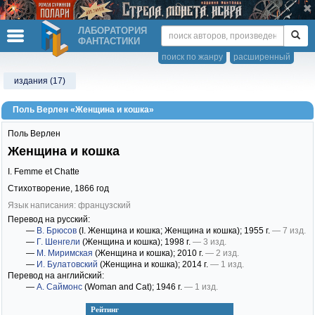
ЛАБОРАТОРИЯ
ФАНТАСТИКИ
поиск по жанру
расширенный
издания (17)
Поль Верлен «Женщина и кошка»
Поль Верлен
Женщина и кошка
I. Femme et Chatte
Стихотворение,
1866
год
Язык написания: французский
Перевод на русский:
—
В. Брюсов
(I. Женщина и кошка; Женщина и кошка)
; 1955 г.
— 7 изд.
—
Г. Шенгели
(Женщина и кошка)
; 1998 г.
— 3 изд.
—
М. Миримская
(Женщина и кошка)
; 2010 г.
— 2 изд.
—
И. Булатовский
(Женщина и кошка)
; 2014 г.
— 1 изд.
Перевод на английский:
—
А. Саймонс
(Woman and Cat)
; 1946 г.
— 1 изд.
Рейтинг