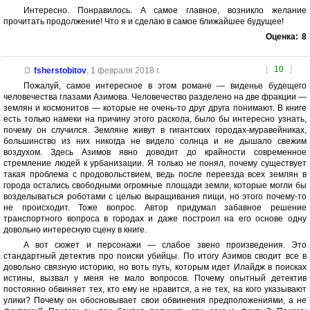
Интересно. Понравилось. А самое главное, возникло желание
прочитать продолжение! Что я и сделаю в самое ближайшее будущее!
Оценка:
8
[
10
]
fsherstobitov
,
1 февраля 2018 г.
Пожалуй, самое интересное в этом романе — виденье будещего
человечества глазами Азимова. Человечество разделено на две фракции —
землян и космонитов — которые не очень-то друг друга понимают. В книге
есть только намеки на причину этого раскола, было бы интересно узнать,
почему он случился. Земляне живут в гигантских городах-муравейниках,
большинство из них никогда не видело солнца и не дышало свежим
воздухом. Здесь Азимов явно доводит до крайности современное
стремление людей к урбанизации. Я только не понял, почему существует
такая проблема с продовольствием, ведь после переезда всех землян в
города остались свободными огромные площади земли, которые могли бы
возделываться роботами с целью выращивания пищи, но этого почему-то
не происходит. Тоже вопрос. Автор придумал забавное решение
транспортного вопроса в городах и даже построил на его основе одну
довольно интересную сцену в книге.
А вот сюжет и персонажи — слабое звено произведения. Это
стандартный детектив про поиски убийцы. По итогу Азимов сводит все в
довольно связную историю, но воть путь, которым идет Илайдж в поисках
истины, вызвал у меня не мало вопросов. Почему опытный детектив
постоянно обвиняет тех, кто ему не нравится, а не тех, на кого указывают
улики? Почему он обосновывает свои обвинения предположениями, а не