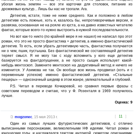
убогая жизнь землян — все эти карточки для столовок, питание из
дрожжевых культур... Лишь бы нас не трогали. Ага.
Детектив, кстати, тоже не ниже среднего. Как и положено в любом
детективе есть ложные, хоть и, казалось бы, непротиворечивые версии, и
развязка, основанная не на рояле из куста, а на давно известных читателю
фактах, которые всего-то нужно выстроить в нужной последовательности.
Но вот как-то никто (по крайней мере я не нашел) не написал про этот
роман, что это не просто фантастика + детектив, а именно фантастический
детектив. То есть, если убрать детективную часть, фантастика получается
ни о чем, пшик, пустышка. Без фантастической же составляющей детектив
теряет смысл. Я не могу так с ходу вспомнить у кого еще детектив
базируется на фантдопущении, а не просто сыщик использует какой-
нибудь ментоскоп. Замените ментоскоп на дедуктивный метод и ничего не
изменится. У Азимова не так. Он вообще всю жизнь продвигал (хоть и с
переменным успехом) именно фантастический детектив. «Стальные
пещеры» — однозначный шедевр в этом жанре, увлекательный и глубокий.
P.S. Читал в переводе Кочкаревой, но сравнил первые фразы с
советским переводом и считаю, что у Ф. Розенталя в 1969 получилось
лучше.
Оценка:
9
[
11
]
mogzonec
,
15 мая 2013 г.
Один из самых лучших футуристических детективов, с отлично
выписанными персонажами, великолепными НФ идеями. Читал роман в
юношеские годы, и наслаждался текстом, интригой, сюжетом, описаниями.