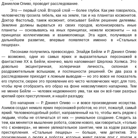
Дэниелом Оливо, проводит расследование.
Это — первый слой. Второй слой — более глубок. Как уже говорилось,
человечеству грозила гибель, как на земле, так и на планетах космонитов.
Доктор Фастольф, такеж космонит, описывает Бейли решение дилеммы.
Земляне должны вырваться из своих городов, колонизировать иные
планеты — основываясь на иных принципах, нежели космониты — на
принципах коллективизма и взаимопомощи. Эта идея, получившая в
дальнейшем развитие, впервые появляется именно в «Стальных
пещерах».
Песонажи получились превосходно. Элайдж Бейли и Р. Дэниел Оливо
— возможно, одни из самых ярких и выразительных персонажей в
фантастике XX в. Бейли, конечно, мало напоминает Шерлока Холмса. Это
довольно эксцентричная, холеричная личность, склонная к
раздражительным вспышкам, и поспешности решений. Он два раза в
расследовании приходит к ложным выводам — но это вовсе не показатель
его глупости, скорее это проявление его чисто человеческих черт, для того,
чтобы ярче отобразить его образ на фоне невозмутимого напарника. Тем
не менее Бейли — человек недюжинного ума, так как он всё-таки разгрыз
крепкий орех преступления, и нашёл разгадку.
Его напарник — Р. Дэниел Оливо — и вовсе произведение исскуства.
Азимов создал немало ярких персонажей-роботов, но этот, пожалуй, самый
яркий. Человекоподобный робот, направленный на то, чтобы жить рядом с
людьми, чтобы не отличаться от них — уникальное создание. Следить за
тем, как меняется мышление робота, совсем нового, как говориться, «только
что с конвеера», не менее увлекательное занятие, чем за ходом разгадки
престкупления. «Стальные пещеры» — больше, чем детектив. Это
произведение о людях и роботах, которые живут рядом друг с другом, и