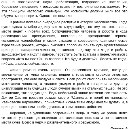
они на поверхности: наука, роботизация, оздоровление населения,
бережное отношение к ресурсам планет и восполнение изымаемого. Но
эти принципы настолько очевидны, что космониты должны были все это
обдумать и проверить. Однако, не помогло.
В романе показано очередное распутье в истории человечества. Когда
нужно сделать выбор и двинуться хоть куда-нибудь, потому что топтание на
месте ведет к гибели всех. Сотрудничество человека и робота в ходе
расследования преступления, постепенное преодоление героем-
человеком ксенофобии и своих страхов и совершенно фантастическое
взросление робота, который оказался способен понять суть нравственных
принципов напарника-человека, оставляет надежду, что люди и роботы
выход все-таки найдут. Главное, перестать быть врагами и переключиться с
вопроса «Кто виноват?» на вопрос «Что будем делать?». Делать не когда-
нибудь, а здесь, сейчас, вместе.
Финал романа очень хорош. Он рассеивает мрачное, гнетущее
впечатление от мира стальных пещер с тотальным страхом открытых
пространств, свежего воздуха и света. Если робот смог понять нелогичную
мотивацию человека, а человек увидел в роботе товарища и друга, у
цивилизации есть будущее. Люди сумеют выйти из стальных пещер. Не это
поколение, так следующее. Ведь небольшой запас времени все-таки есть.
Доктор Сартон вовремя создал своего Р.Дэниела, и погиб не напрасно.
Равновесие нарушилось, причастные к событиям люди начали думать и, в
принципе, осознали необходимость и возможность действия.
Хорошая, на удивление современная вещь. К тому же роман легко
читается, увлекает, детективная составляющая неплоха и не оставляет
места скуке. Всего в меру, и развлекательного и серьезного.
Оценка:
9