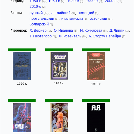
/период:
1950-е
,
1960-е
,
1980-е
,
1990-е
,
2000-е
,
(4)
(2)
(5)
(8)
(10)
2010-е
(2)
/языки:
русский
,
английский
,
немецкий
,
(17)
(9)
(1)
португальский
,
итальянский
,
эстонский
,
(1)
(1)
(1)
болгарский
(1)
/перевод:
Х. Вернер
,
О. Иванова
,
И. Кочкарева
,
Д. Липпи
,
(1)
(1)
(8)
(1)
Т. Пеэтерсоо
,
Ф. Розенталь
,
А. Сторту Перейра
(1)
(8)
(1)
1983 г.
1969 г.
1990 г.