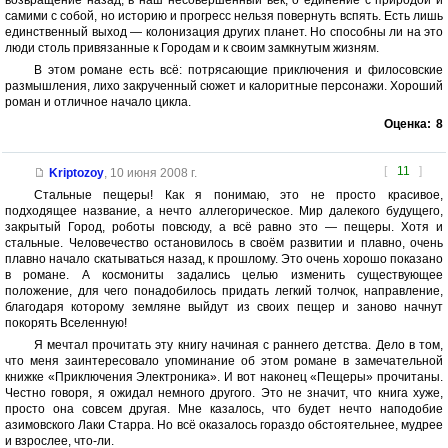
возвращение назад, в наш несовершенный век, о единение с природой и
самими с собой, но историю и прогресс нельзя повернуть вспять. Есть лишь
единственный выход — колонизация других планет. Но способны ли на это
люди столь привязанные к Городам и к своим замкнутым жизням.
В этом романе есть всё: потрясающие приключения и филосовские
размышления, лихо закрученный сюжет и калоритные персонажи. Хороший
роман и отличное начало цикла.
Оценка:
8
[
11
]
Kriptozoy
,
10 июня 2008 г.
Стальные пещеры! Как я понимаю, это не просто красивое,
подходящее название, а нечто аллегорическое. Мир далекого будущего,
закрытый Город, роботы повсюду, а всё равно это — пещеры. Хотя и
стальные. Человечество остановилось в своём развитии и плавно, очень
плавно начало скатываться назад, к прошлому. Это очень хорошо показано
в романе. А космониты задались целью изменить существующее
положение, для чего понадобилось придать легкий толчок, направление,
благодаря которому земляне выйдут из своих пещер и заново начнут
покорять Вселенную!
Я мечтал прочитать эту книгу начиная с раннего детства. Дело в том,
что меня заинтересовало упоминание об этом романе в замечательной
книжке «Приключения Электроника». И вот наконец «Пещеры» прочитаны.
Честно говоря, я ожидал немного другого. Это не значит, что книга хуже,
просто она совсем другая. Мне казалось, что будет нечто наподобие
азимовского Лаки Старра. Но всё оказалось гораздо обстоятельнее, мудрее
и взрослее, что-ли.