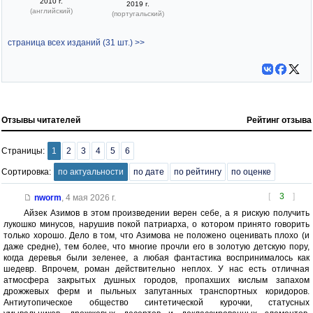
2010 г.
2019 г.
(английский)
(португальский)
страница всех изданий (31 шт.) >>
Отзывы читателей
Рейтинг отзыва
Страницы:
1
2
3
4
5
6
Сортировка:
по актуальности
по дате
по рейтингу
по оценке
[
3
]
nworm
,
4 мая 2026 г.
Айзек Азимов в этом произведении верен себе, а я рискую получить
лукошко минусов, нарушив покой патриарха, о котором принято говорить
только хорошо. Дело в том, что Азимова не положено оценивать плохо (и
даже средне), тем более, что многие прочли его в золотую детскую пору,
когда деревья были зеленее, а любая фантастика воспринималось как
шедевр. Впрочем, роман действительно неплох. У нас есть отличная
атмосфера закрытых душных городов, пропахших кислым запахом
дрожжевых ферм и пыльных запутанных транспортных коридоров.
Антиутопическое общество синтетической курочки, статусных