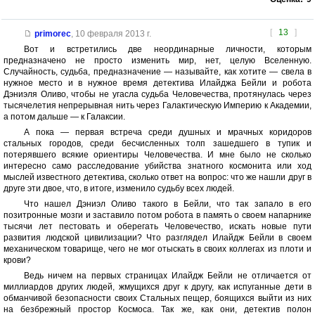
[
13
]
primorec
,
10 февраля 2013 г.
Вот и встретились две неординарные личности, которым
предназначено не просто изменить мир, нет, целую Вселенную.
Случайность, судьба, предназначение — называйте, как хотите — свела в
нужное место и в нужное время детектива Илайджа Бейли и робота
Дэниэля Оливо, чтобы не угасла судьба Человечества, протянулась через
тысячелетия непрерывная нить через Галактическую Империю к Академии,
а потом дальше — к Галаксии.
А пока — первая встреча среди душных и мрачных коридоров
стальных городов, среди бесчисленных толп зашедшего в тупик и
потерявшего всякие ориентиры Человечества. И мне было не сколько
интересно само расследование убийства знатного космонита или ход
мыслей известного детектива, сколько ответ на вопрос: что же нашли друг в
друге эти двое, что, в итоге, изменило судьбу всех людей.
Что нашел Дэниэл Оливо такого в Бейли, что так запало в его
позитронные мозги и заставило потом робота в память о своем напарнике
тысячи лет пестовать и оберегать Человечество, искать новые пути
развития людской цивилизации? Что разглядел Илайдж Бейли в своем
механическом товарище, чего не мог отыскать в своих коллегах из плоти и
крови?
Ведь ничем на первых страницах Илайдж Бейли не отличается от
миллиардов других людей, жмущихся друг к другу, как испуганные дети в
обманчивой безопасности своих Стальных пещер, боящихся выйти из них
на безбрежный простор Космоса. Так же, как они, детектив полон