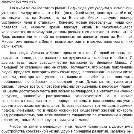
космонитов уже нет.
Но в чем же смысл такого рывка? Ведь люди уже уходили в космос, они
уже покоряли другие планеты. Итог (по крайней мере, промежуточный итог)
мы видим: что на Земле, что на Внешних Мирах наступил период
умственной лени и стагнации. Конечно, новые переселенцы, когда они
появятся, на какое-то время вдохнут жизнь в закукливающееся
человечество, но почему они должны развиваться отлично от космонитов?
Ведь основатели колоний на освоенных пятидесяти планетах Внешних
Миров тоже пришли с Земли, новые эмигранты в космос мало чем от них
отличаются.
Как всегда, Азимов избегает прямых ответов. С одной стороны, он
возлагает надежды на развитие сотрудничества человека и робота. С
другой, ведь такое сотрудничество налажено во Внешних Мирах. И
панацеей от стагнации оно не стало. Получается, что новым поколениям
людей придется повторить путь своих предшественников на новом витке
спирали, постараться учесть их видимые ошибки и не повторить
пройденное, не забрести в очередной тупик. Думается, что тупик этот
связан, прежде всего, с потребительским отношениям к ресурсам планет.
На Земле достаточно места для восьми миллиардов. Не хватает им именно
ресурсов, полностью растраченных человечеством. И в космос
человечество нацеливается в первую очередь с намерением получить
доступ к ресурсам других планет. То есть повторяет тот же самый земной
подход. Учитывая, что в мирах космонитов существует жесткий контроль
над рождаемостью, они тоже являются хищниками по отношению к своим
планетам, только более аккуратными, чем земляне.
Чтобы не зайти в очередной тупик, людям нужно искать другой путь
обустройства собственной жизни, другие принципы развития. Казалось бы,