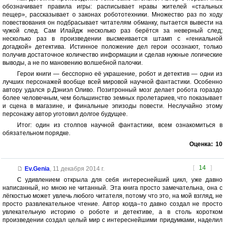
обозначивает правила игры: расписывает нравы жителей «стальных
пещер», рассказывает о законах робототехники. Множество раз по ходу
повествования он подбрасывает читателям обманку, пытается вывести на
чужой след. Сам Илайдж несколько раз берётся за неверный след;
несколько раз в произведении высмеивается штамп с «гениальной
догадкой» детектива. Истинное положение дел герои осознают, только
получив достаточное количество информации и сделав нужные логические
выводы, а не по мановению волшебной палочки.
Герои книги — бесспорно её украшение, робот и детектив — одни из
лучших персонажей вообще всей мировой научной фантастики. Особенно
автору удался р.Дэниэл Оливо. Позитронный мозг делает робота гораздо
более человечным, чем большинство земных пролетариев, что показывает
и сцена в магазине, и финальные эпизоды повести. Неслучайно этому
персонажу автор уготовил долгое будущее.
Итог: один из столпов научной фантастики, всем ознакомиться в
обязательном порядке.
Оценка:
10
[
14
]
Ev.Genia
,
11 декабря 2014 г.
С удивлением открыла для себя интереснейший цикл, уже давно
написанный, но мною не читанный. Эта книга просто замечательна, она с
лёгкостью может увлечь любого читателя, потому что это, на мой взгляд, не
просто развлекательное чтение. Автор когда–то давно создал не просто
увлекательную историю о роботе и детективе, а в столь коротком
произведении создал целый мир с интереснейшими придумками, наделил