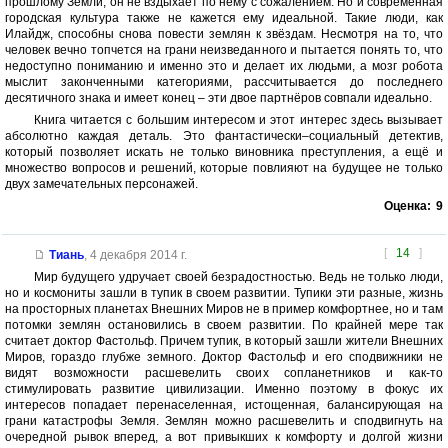
прошлому Земли, он не вздыхает по нему с сожалением. Но и современная
городская культура также не кажется ему идеальной. Такие люди, как
Илайдж, способны снова повести землян к звёздам. Несмотря на то, что
человек вечно топчется на грани неизведанного и пытается понять то, что
недоступно пониманию и именно это и делает их людьми, а мозг робота
мыслит законченными категориями, рассчитывается до последнего
десятичного знака и имеет конец – эти двое партнёров совпали идеально.
Книга читается с большим интересом и этот интерес здесь вызывает
абсолютно каждая деталь. Это фантастически–социальный детектив,
который позволяет искать не только виновника преступления, а ещё и
множество вопросов и решений, которые повлияют на будущее не только
двух замечательных персонажей.
Оценка:
9
[
14
]
Тиань
,
4 декабря 2014 г.
Мир будущего удручает своей безрадостностью. Ведь не только люди,
но и космониты зашли в тупик в своем развитии. Тупики эти разные, жизнь
на просторных планетах Внешних Миров не в пример комфортнее, но и там
потомки землян остановились в своем развитии. По крайней мере так
считает доктор Фастольф. Причем тупик, в который зашли жители Внешних
Миров, гораздо глубже земного. Доктор Фастольф и его сподвижники не
видят возможности расшевелить своих сопланетников и как-то
стимулировать развитие цивилизации. Именно поэтому в фокус их
интересов попадает перенаселенная, истощенная, балансирующая на
грани катастрофы Земля. Землян можно расшевелить и сподвигнуть на
очередной рывок вперед, а вот привыкших к комфорту и долгой жизни