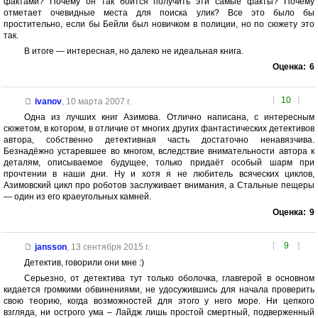
фактами? Почему он так боится получить эти самые факты? Почему
отметает очевидные места для поиска улик? Все это было бы
простительно, если бы Бейли был новичком в полиции, но по сюжету это
так.
В итоге — интересная, но далеко не идеальная книга.
Оценка:
6
[
10
]
ivanov
,
10 марта 2007 г.
Одна из лучших книг Азимова. Отлично написана, с интересным
сюжетом, в котором, в отличие от многих других фантастических детективов
автора, собственно детективная часть достаточно ненавязчива.
Безнадёжно устаревшее во многом, вследствие внимательности автора к
деталям, описываемое будущее, только придаёт особый шарм при
прочтении в наши дни. Ну и хотя я не любитель всяческих циклов,
Азимовский цикл про роботов заслуживает внимания, а Стальные пещеры
— один из его краеугольных камней.
Оценка:
9
[
9
]
jansson
,
13 сентября 2015 г.
Детектив, говорили они мне :)
Серьезно, от детектива тут только оболочка, главгерой в основном
кидается громкими обвинениями, не удосужившись для начала проверить
свою теорию, когда возможностей для этого у него море. Ни цепкого
взгляда, ни острого ума – Лайдж лишь простой смертный, подверженный