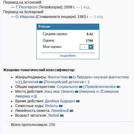
Перевод на эстонский:
—
Т. Пеэтерсоо
(Teraskoopad)
; 2008 г.
— 1 изд.
Перевод на болгарский:
—
О. Иванова
(Стоманените пещери)
; 1983 г.
— 1 изд.
Рейтинг
Средняя оценка:
8.42
Оценок:
2790
Моя оценка:
-
подробнее
Жанрово-тематический классификатор:
Жанры/поджанры:
Фантастика
(
«Твёрдая» научная фантастика
)
|
Детектив
(
Полицейский детектив
)
Общие характеристики:
Социальное
|
Приключенческое
Место действия:
Наш мир (Земля)
(
Америка
(
Северная
Америка
)
)
Время действия:
Далёкое будущее
Сюжетные ходы:
Роботы
Линейность сюжета:
Линейный
Возраст читателя:
Любой
Всего проголосовало:
256