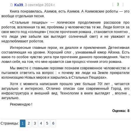
[
3
]
Ku39
,
3 сентября 2024 г.
Книга понравилась. Азимов, есть Азимов. А Азимовские роботы — это
вообще отдельная песня.
«Стальные пещеры» — логическое продолжение рассказов про
роботов, вселенная та же, проблемы у человечества те же. Люди боятся за
свое место под «солнцем» ( после прочтения романа , становится понятно ,
что люди уже забыли как выглядит солнечный свет) и не уважают и
недолюбливают роботов.
Интересные главные герои, их диалоги и приключения. Детективная
составляющая на уровне. Хороший слог , узнаваемый юмор Айзека. Есть
какое-то особое чувство уюта при прочтении данного произведения. Часто
ловил себя, на том, что мне нравится сам процесс чтения этого романа.
Мы вместе с главными героями познаем современное человечество и
пытаемся ответить на вопрос : « почему же люди на Земле прекратили
колонизацию Новых миров и закрылись в Стальных Пещерах».
Хотя с момента написания прошло уже больше 70! лет , читается
актуально и интересно. Отлично описан сам современный Город, его
инфраструктура и внешний вид. Технологии в книге выглядят , вполне ,
актуально.
Рекомендую !
Оценка:
8
Страницы:
1
2
3
4
5
6