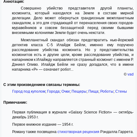
Аннотация:
Совершено убийство представителя другой планеты,
космонита, который находился на Земле в составе мирной
делегации. Дело может обернуться грандиозным межпланетным
скандалом, а это для страдающей от перенаселения своих городов-
муравейников и совсем беззащитной перед своими бывшими
внеземными колониями Земли будет очень некстати.
Межпланетный скандал обязан предотвратить нью-йоркский
детектив класса С-5 Илайдж Бейли, именно ему поручено
расследование убийства космонита. Но у представительства
космонитов есть и другие цели, кроме расследование убийства, и
напарником к Илайжду направляется странный космонит с именем Р.
Дэниел Оливо. Илайдж Бейли не сразу догадался, что в имени
напарника «Р» — означает робот...
©
vad
С этим произведением связаны термины:
Город под куполом
;
Города
;
Очки
;
Пещеры
;
Пища
;
Роботы
;
Стены
Примечание:
Первая публикация в журнале «Galaxy Science Fiction» — октябрь-
декабрь 1953 г.
Первое книжное издание — 1954 г.
Роману также посвящена
стихотворная рецензия
Рэндалла Гаррета.