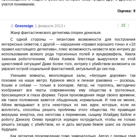
учатся пониманию.
Оценка:
9
[
15
]
Greensign
,
1 февраля 2013 г.
Жанр фантастического детектива спорен донельзя.
С одной стороны — гигантские возможности для построения
интересных сюжетов, с другой — нарушение «правил хорошего тона» и «10
правил настоящего детектива», плюс возможность низвести всю интригу до
использования всякого рода торсионных полей и вундервафель. Хвала
законам робототехники, Айзек Азимов блестяще выкрутился из этой
щекотливой ситуации! Даже более того, интригу с убийством космонита он
украсил острой социальной фантастикой, актуальной до сих пор.
Узенькие комнаты, многолюдные залы, «бегущие дорожки» так
похожие на наше метро. Куриное мясо и личная раковина — роскошь.
Кошки и собаки — только в зоопарке. Автор, не торопясь, методично
изображает все черты современному ему общества в гротескных,
бросающихся в глаза формах. Герои произведения люди своего времени,
им такое положение кажется обыденным, нормальным. И тем не менее,
Айзек вкладывает в уста некоторых из них идеи, которые, если их
воплотить, способны решить проблемы этого общества. Но правящая
верхушка инертна, она неготова к переменам, сыщику Илайджу Бейли и
роботу Дэниэлу Оливо придётся изрядно потрудиться, чтобы не только
решить загадку с убийством, но и дать матушке-Земле шанс на лучшее
будущее.
Как детектив произведение тоже замечательно. Автор с первых глав