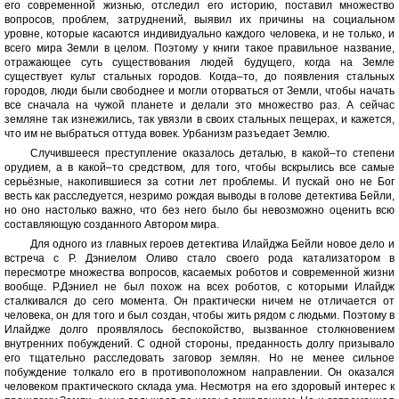
его современной жизнью, отследил его историю, поставил множество
вопросов, проблем, затруднений, выявил их причины на социальном
уровне, которые касаются индивидуально каждого человека, и не только, и
всего мира Земли в целом. Поэтому у книги такое правильное название,
отражающее суть существования людей будущего, когда на Земле
существует культ стальных городов. Когда–то, до появления стальных
городов, люди были свободнее и могли оторваться от Земли, чтобы начать
все сначала на чужой планете и делали это множество раз. А сейчас
земляне так изнежились, так увязли в своих стальных пещерах, и кажется,
что им не выбраться оттуда вовек. Урбанизм разъедает Землю.
Случившееся преступление оказалось деталью, в какой–то степени
орудием, а в какой–то средством, для того, чтобы вскрылись все самые
серьёзные, накопившиеся за сотни лет проблемы. И пускай оно не Бог
весть как расследуется, незримо рождая выводы в голове детектива Бейли,
но оно настолько важно, что без него было бы невозможно оценить всю
составляющую созданного Автором мира.
Для одного из главных героев детектива Илайджа Бейли новое дело и
встреча с Р. Дэниелом Оливо стало своего рода катализатором в
пересмотре множества вопросов, касаемых роботов и современной жизни
вообще. Р.Дэниел не был похож на всех роботов, с которыми Илайдж
сталкивался до сего момента. Он практически ничем не отличается от
человека, он для того и был создан, чтобы жить рядом с людьми. Поэтому в
Илайдже долго проявлялось беспокойство, вызванное столкновением
внутренних побуждений. С одной стороны, преданность долгу призывало
его тщательно расследовать заговор землян. Но не менее сильное
побуждение толкало его в противоположном направлении. Он оказался
человеком практического склада ума. Несмотря на его здоровый интерес к