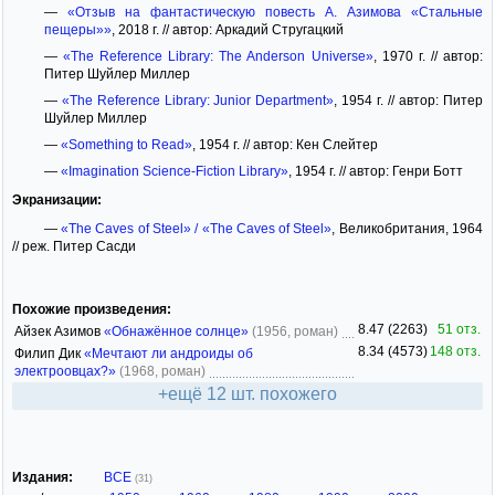
—
«Отзыв на фантастическую повесть А. Азимова «Стальные
пещеры»»
, 2018 г. // автор: Аркадий Стругацкий
—
«The Reference Library: The Anderson Universe»
, 1970 г. // автор:
Питер Шуйлер Миллер
—
«The Reference Library: Junior Department»
, 1954 г. // автор: Питер
Шуйлер Миллер
—
«Something to Read»
, 1954 г. // автор: Кен Слейтер
—
«Imagination Science-Fiction Library»
, 1954 г. // автор: Генри Ботт
Экранизации:
—
«The Caves of Steel» / «The Caves of Steel»
, Великобритания, 1964
// реж. Питер Сасди
Похожие произведения:
8.47 (2263)
51 отз.
Айзек Азимов
«Обнажённое солнце»
(1956, роман)
8.34 (4573)
148 отз.
Филип Дик
«Мечтают ли андроиды об
электроовцах?»
(1968, роман)
+ещё 12 шт. похожего
Издания:
ВСЕ
(31)