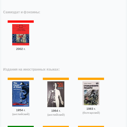
Самиздат и фэнзины:
2002 г.
Издания на иностранных языках:
1983 г.
1954 г.
1964 г.
(болгарский)
(английский)
(английский)