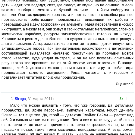
тепличных условиях они существуют, словно послушные викторианские
дети – едят, что подадут, спят, где скажут, их видно, но не слышно. А если
захотят сообща помечтать о бурной старине — тайком соберутся в
тоннеле. Они так дисциплинированы и инертны, что не способны реально
противостоять роботизации производства, лишающей их работы и
превращающей в деклассированные элементы. Идея переселения в космос
их страшит, а между тем, они живут в своих стальных мегаполисах, словно в
космических кораблях, ресурсы жизнеобеспечения которых на исходе.
Космониты с риском для собственного существования пытаются стряхнуть
апатию с землян. Автор замечательно вплетает в роман детективную нить,
активизирующую героев. При внимательном рассмотрении в детективной
составляющей выявляется неувязка: преступнику до промывки мозгов
стало известно, куда угодил выстрел, и он не мог показать описанных
результатов тестирования, но от этой мелочи легко отвлечься. В конце-
концов, любой детектив можно рассматривать как игру, а любая игра
предполагает какие-то допущения. Роман читается с интересом и
подталкивает читателя к поискам продолжения.
Оценка:
9
[
12
]
Siroga
,
31 марта 2011 г.
Мало что можно добавить к тому, что уже говорили. Да, детальная
проработка. Да, яркие персонажи, выпуклые характеры. Робот Дэниэль
Оливо — тот еще тип. Да, герой — детектив Элайдж Бейли — растет над
собой и сильно меняется к концу книги. Почти все отметили удачный сплав
фантастики и детектива, причем фантастика остросоциальная, многим
писавшим позже, такие темы оказались неподъемными. А ведь роман
написан почти 60 лет назад! И, кстати, ничуть не удивительна бедная,