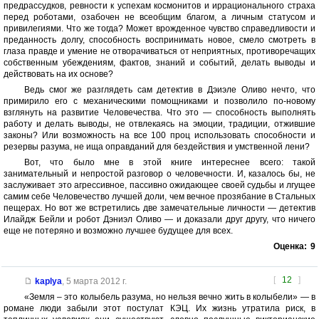
предрассудков, ревности к успехам космонитов и иррационального страха
перед роботами, озабочен не всеобщим благом, а личным статусом и
привилегиями. Что же тогда? Может врожденное чувство справедливости и
преданность долгу, способность воспринимать новое, смело смотреть в
глаза правде и умение не отворачиваться от неприятных, противоречащих
собственным убеждениям, фактов, знаний и событий, делать выводы и
действовать на их основе?
Ведь смог же разглядеть сам детектив в Дэиэле Оливо нечто, что
примирило его с механическими помощниками и позволило по-новому
взглянуть на развитие Человечества. Что это — способность выполнять
работу и делать выводы, не отвлекаясь на эмоции, традиции, отжившие
законы? Или возможность на все 100 проц использовать способности и
резервы разума, не ища оправданий для бездействия и умственной лени?
Вот, что было мне в этой книге интереснее всего: такой
занимательный и непростой разговор о человечности. И, казалось бы, не
заслуживает это агрессивное, пассивно ожидающее своей судьбы и лгущее
самим себе Человечество лучшей доли, чем вечное прозябание в Стальных
пещерах. Но вот же встретились две замечательные личности — детектив
Илайдж Бейли и робот Дэниэл Оливо — и доказали друг другу, что ничего
еще не потеряно и возможно лучшее будущее для всех.
Оценка:
9
[
12
]
kaplya
,
5 марта 2012 г.
«Земля – это колыбель разума, но нельзя вечно жить в колыбели» — в
романе люди забыли этот постулат КЭЦ. Их жизнь утратила риск, в