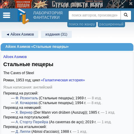
ЛАБОРАТОРИЯ
ФАНТАСТИКИ
поиск по жанру
расширенный
◄ Айзек Азимов
издания (31)
Айзек Азимов «Стальные пещеры»
Айзек Азимов
Стальные пещеры
The Caves of Steel
Роман,
1953
год; цикл
«Галактическая история»
Язык написания: английский
Перевод на русский:
—
Ф. Розенталь
(Стальные пещеры)
; 1969 г.
— 8 изд.
—
И. Кочкарева
(Стальные пещеры)
; 1994 г.
— 8 изд.
Перевод на немецкий:
—
Х. Вернер
(Der Mann von drüben (Auszug))
; 1985 г.
— 1 изд.
Перевод на португальский:
—
А. Сторту Перейра
(As cavernas de aço)
; 2019 г.
— 1 изд.
Перевод на итальянский:
—
Д. Липпи
(Abissi d'acciaio)
; 1988 г.
— 1 изд.