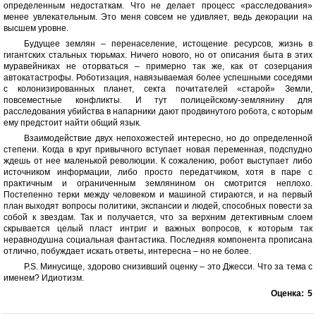
определенным недостаткам. Что не делает процесс «расследования»
менее увлекательным. Это меня совсем не удивляет, ведь декорации на
высшем уровне.
Будущее землян – перенаселение, истощение ресурсов, жизнь в
гигантских стальных тюрьмах. Ничего нового, но от описания быта в этих
муравейниках не оторваться – примерно так же, как от созерцания
автокатастрофы. Роботизация, навязываемая более успешными соседями
с колонизированных планет, секта почитателей «старой» Земли,
повсеместные конфликты. И тут полицейскому-землянину для
расследования убийства в напарники дают продвинутого робота, с которым
ему предстоит найти общий язык.
Взаимодействие двух непохожестей интересно, но до определенной
степени. Когда в круг привычного вступает новая переменная, подспудно
ждешь от нее маленькой революции. К сожалению, робот выступает либо
источником информации, либо просто передатчиком, хотя в паре с
практичным и ограниченным землянином он смотрится неплохо.
Постепенно терки между человеком и машиной стираются, и на первый
план выходят вопросы политики, экспансии и людей, способных повести за
собой к звездам. Так и получается, что за верхним детективным слоем
скрывается целый пласт интриг и важных вопросов, к которым так
неравнодушна социальная фантастика. Последняя компонента прописана
отлично, побуждает искать ответы, интересна – но не более.
P.S. Минусище, здорово снизивший оценку – это Джесси. Что за тема с
именем? Идиотизм.
Оценка:
5