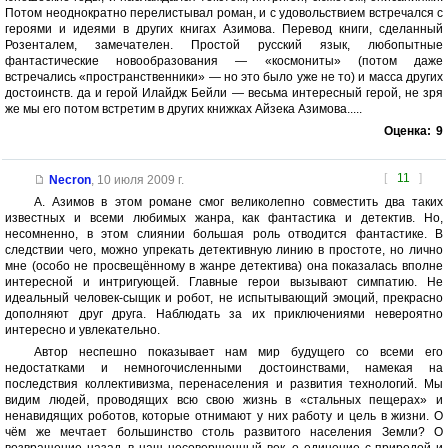
Потом неоднократно перелистывал роман, и с удовольствием встречался с
героями и идеями в других книгах Азимова. Перевод книги, сделанный
Розенталем, замечателен. Простой русский язык, любопытные
фантастические новообразования — «космониты» (потом даже
встречались «пространственники» — но это было уже не то) и масса других
достоинств. да и герой Илайдж Бейли — весьма интересный герой, не зря
же мы его потом встретим в других книжках Айзека Азимова.....
Оценка:
9
[
11
]
Necron
,
10 июля 2009 г.
А. Азимов в этом романе смог великолепно совместить два таких
известных и всеми любимых жанра, как фантастика и детектив. Но,
несомненно, в этом слиянии большая роль отводится фантастике. В
следствии чего, можно упрекать детективную линию в простоте, но лично
мне (особо не просвещённому в жанре детектива) она показалась вполне
интересной и интригующей. Главные герои вызывают симпатию. Не
идеальный человек-сыщик и робот, не испытывающий эмоций, прекрасно
дополняют друг друга. Наблюдать за их приключениями невероятно
интересно и увлекательно.
Автор неспешно показывает нам мир будущего со всеми его
недостатками и немногочисленными достоинствами, намекая на
последствия коллективизма, перенаселения и развития технологий. Мы
видим людей, проводящих всю свою жизнь в «стальных пещерах» и
ненавидящих роботов, которые отнимают у них работу и цель в жизни. О
чём же мечтает большинство столь развитого населения Земли? О