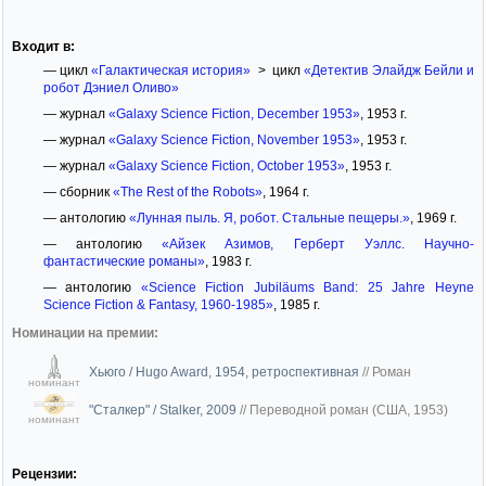
Входит в:
— цикл
«Галактическая история»
> цикл
«Детектив Элайдж Бейли и
робот Дэниел Оливо»
— журнал
«Galaxy Science Fiction, December 1953»
, 1953 г.
— журнал
«Galaxy Science Fiction, November 1953»
, 1953 г.
— журнал
«Galaxy Science Fiction, October 1953»
, 1953 г.
— сборник
«The Rest of the Robots»
, 1964 г.
— антологию
«Лунная пыль. Я, робот. Стальные пещеры.»
, 1969 г.
— антологию
«Айзек Азимов, Герберт Уэллс. Научно-
фантастические романы»
, 1983 г.
— антологию
«Science Fiction Jubiläums Band: 25 Jahre Heyne
Science Fiction & Fantasy, 1960-1985»
, 1985 г.
Номинации на премии:
Хьюго / Hugo Award, 1954, ретроспективная
//
Роман
номинант
"Сталкер" / Stalker, 2009
//
Переводной роман (США, 1953)
номинант
Рецензии: