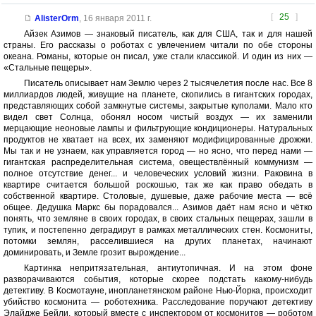
[
25
]
AlisterOrm
,
16 января 2011 г.
Айзек Азимов — знаковый писатель, как для США, так и для нашей
страны. Его рассказы о роботах с увлечением читали по обе стороны
океана. Романы, которые он писал, уже стали классикой. И один из них —
«Стальные пещеры».
Писатель описывает нам Землю через 2 тысячелетия после нас. Все 8
миллиардов людей, живущие на планете, скопились в гигантских городах,
представляющих собой замкнутые системы, закрытые куполами. Мало кто
видел свет Солнца, обонял носом чистый воздух — их заменили
мерцающие неоновые лампы и фильтрующие кондиционеры. Натуральных
продуктов не хватает на всех, их заменяют модифицированные дрожжи.
Мы так и не узнаем, как управляется город — но ясно, что перед нами —
гигантская распределительная система, овеществлённый коммунизм —
полное отсутствие денег... и человеческих условий жизни. Раковина в
квартире считается большой роскошью, так же как право обедать в
собственной квартире. Столовые, душевые, даже рабочие места — всё
общее. Дедушка Маркс бы порадовался... Азимов даёт нам ясно и чётко
понять, что земляне в своих городах, в своих стальных пещерах, зашли в
тупик, и постепенно деградирут в рамках металлических стен. Космониты,
потомки землян, расселившиеся на других планетах, начинают
доминировать, и Земле грозит вырождение...
Картинка непритязательная, антиутопичная. И на этом фоне
разворачиваются события, которые скорее подстать какому-нибудь
детективу. В Космотауне, инопланетянском районе Нью-Йорка, происходит
убийство космонита — роботехника. Расследование поручают детективу
Элайдже Бейли, который вместе с инспектором от космонитов — роботом