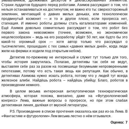
умывальников, дрожжевых десертов и деклассированных элементов.
Страхи луддитов будущего перед роботами. Азимов рассуждает о том, что
нельзя останавливаться на достигнутом, не важно кто ты: сверхосторожный
землянин, мечтающий о давних милых деньках, или технологически
продвинутый космонит — и то и другое плохо, если прогресса нет,
стагнация. И именно роботы должны стать катализаторами изменений.
Ещё Азимов довольно сомнительно рассуждает о том, что робот без
первого закона невозможен (точнее, возможен, но экономически
нецелесообразен – ведь на его разработку уйдёт 50 лет, как будто бы это
какой-то огромный срок — хотя автор только что рассуждал о
тысячелетиях, прошедших с тех самых «давних милых дней», когда люди
жили на фермах и ходили под открытым небом).
Детектив по-прежнему не интересный и служит тут только для того,
чтобы история закрутилась. Полагаю, детективы так себя не ведут,
выставляя себе раз за разом на посмешище безумными непроверенными
гипотезами, потому что есть такая вещь как репутация. Как обычно, в
детективах Азимова нужно искать робота, потому что у людей тут всегда
железное алиби. Найдёшь робота – найдёшь убийцу. Благо, роботов в
произведении немного.
В целом весьма интересная антиутопическая технократическая
атмосфера, которая похожа, внезапно, даже на «Футурологический
конгресс» Лема, важные вопросы о прогрессе, но при этом слабая
детективная линия, далёкая от вкусной литературы.
P.S. Произведение в списке прочтения оказалось как раз из-за Лема. В
«Фантастике и футурологии» Лем весьма лестно о нём отзывался.
Оценка:
7