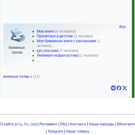
Все
Мои книги
(4 человека)
Прочитано в детстве
(1 человек)
Мои бумажные книги с рассказами
(1
человек)
Книжные
рус.классика
(1 человек)
полки
Любимая нефантастика
(1 человек)
...
книжные полки »
(13)
О сайте
(
eng
,
fra
,
укр
) |
Регламент
|
FAQ
|
Контакты
|
Наши награды
|
ВКонтакте
|
Telegram
|
Наши товары