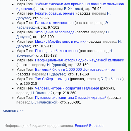
Марк Твен.
Учёные сказочки для примерных пожилых мальчиков
и девочек
(рассказ,
перевод
В. Хинкиса
), стр. 76-92
Марк Твен.
Режьте, братцы, режьте!
(рассказ,
перевод
Н.
Дарузес
), стр. 93-97
Марк Твен.
Рассказ коммивояжера
(рассказ,
перевод
Э.
Кабалевской
), стр. 97-102
Марк Твен.
Укрощение велосипеда
(рассказ,
перевод
Н.
Дарузес
), стр. 103-109
Марк Твен.
Миссис Мак-Вильямс и молния
(рассказ,
перевод
Н.
Дарузес
), стр. 109-115
Марк Твен.
Похищение белого слона
(рассказ,
перевод
Н.
Волжиной
), стр. 115-133
Марк Твен.
Неофициальная история одной неудачной кампании
(рассказ,
перевод
И. Гуровой
), стр. 133-150
Марк Твен.
Банковый билет в 1 000 000 фунтов стерлингов
(рассказ,
перевод
Н. Дарузес
), стр. 151-168
Марк Твен.
Том Сойер — сыщик
(рассказ,
перевод
Б. Грибанова
),
стр. 169-218
Марк Твен.
Человек, который совратил Гедлиберг
(рассказ,
перевод
Н. Волжиной
), стр. 218-260
Марк Твен.
Путешествие капитана Стормфилда в рай
(рассказ,
перевод
В. Лимановской
), стр. 260-301
сравнить >>
Информация об издании предоставлена:
Евгений Борисов