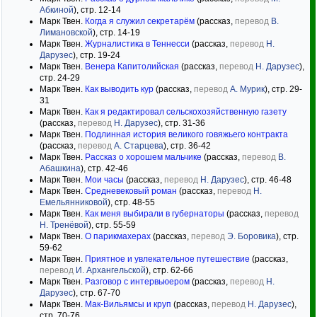
Абкиной
), стр. 12-14
Марк Твен.
Когда я служил секретарём
(рассказ,
перевод
В.
Лимановской
), стр. 14-19
Марк Твен.
Журналистика в Теннесси
(рассказ,
перевод
Н.
Дарузес
), стр. 19-24
Марк Твен.
Венера Капитолийская
(рассказ,
перевод
Н. Дарузес
),
стр. 24-29
Марк Твен.
Как выводить кур
(рассказ,
перевод
А. Мурик
), стр. 29-
31
Марк Твен.
Как я редактировал сельскохозяйственную газету
(рассказ,
перевод
Н. Дарузес
), стр. 31-36
Марк Твен.
Подлинная история великого говяжьего контракта
(рассказ,
перевод
А. Старцева
), стр. 36-42
Марк Твен.
Рассказ о хорошем мальчике
(рассказ,
перевод
В.
Абашкина
), стр. 42-46
Марк Твен.
Мои часы
(рассказ,
перевод
Н. Дарузес
), стр. 46-48
Марк Твен.
Средневековый роман
(рассказ,
перевод
Н.
Емельянниковой
), стр. 48-55
Марк Твен.
Как меня выбирали в губернаторы
(рассказ,
перевод
Н. Тренёвой
), стр. 55-59
Марк Твен.
О парикмахерах
(рассказ,
перевод
Э. Боровика
), стр.
59-62
Марк Твен.
Приятное и увлекательное путешествие
(рассказ,
перевод
И. Архангельской
), стр. 62-66
Марк Твен.
Разговор с интервьюером
(рассказ,
перевод
Н.
Дарузес
), стр. 67-70
Марк Твен.
Мак-Вильямсы и круп
(рассказ,
перевод
Н. Дарузес
),
стр. 70-76