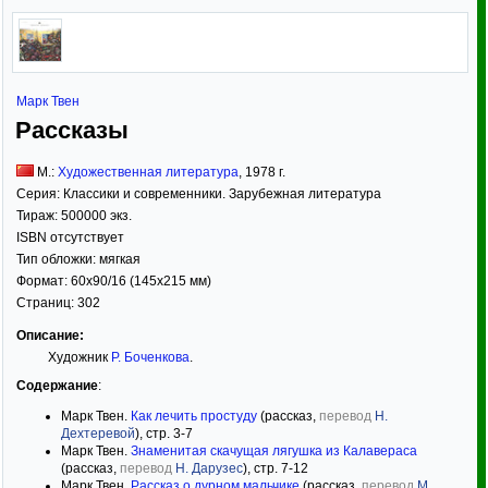
Марк Твен
Рассказы
М.:
Художественная литература
,
1978
г.
Серия:
Классики и современники. Зарубежная литература
Тираж:
500000 экз.
ISBN отсутствует
Тип обложки:
мягкая
Формат:
60x90/16
(145x215 мм)
Страниц:
302
Описание:
Художник
Р. Боченкова
.
Содержание
:
Марк Твен.
Как лечить простуду
(рассказ,
перевод
Н.
Дехтеревой
), стр. 3-7
Марк Твен.
Знаменитая скачущая лягушка из Калавераса
(рассказ,
перевод
Н. Дарузес
), стр. 7-12
Марк Твен.
Рассказ о дурном мальчике
(рассказ,
перевод
М.