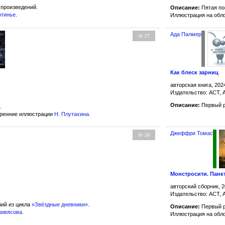
произведений.
Описание:
Пятая по
ртинье
.
Иллюстрация на обл
Ада Палмер
№ 27
Как блеск зарниц
авторская книга, 202
Издательство: АСТ,
Описание:
Первый 
.
тренние иллюстрации
Н. Плутахина
.
Джеффри Томас
№ 29
Монстросити. Панк
авторский сборник, 2
Издательство: АСТ,
ий из цикла
«Звёздные дневники»
.
Описание:
Первый р
живясова
.
Иллюстрация на обл