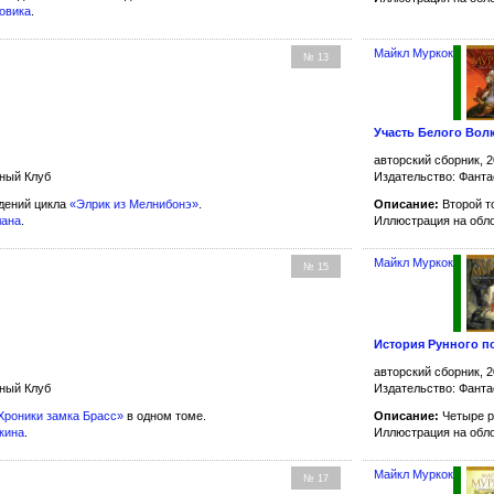
бовика
.
Майкл Муркок
№ 13
Участь Белого Вол
авторский сборник, 2
жный Клуб
Издательство: Фанта
дений цикла
«Элрик из Мелнибонэ»
.
Описание:
Второй т
лана
.
Иллюстрация на обл
Майкл Муркок
№ 15
История Рунного п
авторский сборник, 2
жный Клуб
Издательство: Фанта
Хроники замка Брасс»
в одном томе.
Описание:
Четыре р
кина
.
Иллюстрация на обл
Майкл Муркок
№ 17