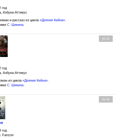
2 год
а, Азбука-Аттикус
оман и рассказ из цикла
«Деяния Кейна»
.
ожке
С. Шикина
.
№ 24
2 год
а, Азбука-Аттикус
оман из цикла
«Деяния Кейна»
.
ожке
С. Шикина
.
№ 26
ов
3 год
: Fanzon