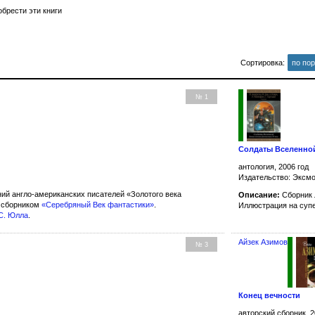
брести эти книги
Сортировка:
по по
№ 1
Солдаты Вселенной
антология, 2006 год
Издательство: Эксм
ий англо-американских писателей «Золотого века
Описание:
Сборник 
о сборником
«Серебряный Век фантастики»
.
Иллюстрация на суп
С. Юлла
.
Айзек Азимов
№ 3
Конец вечности
авторский сборник, 2