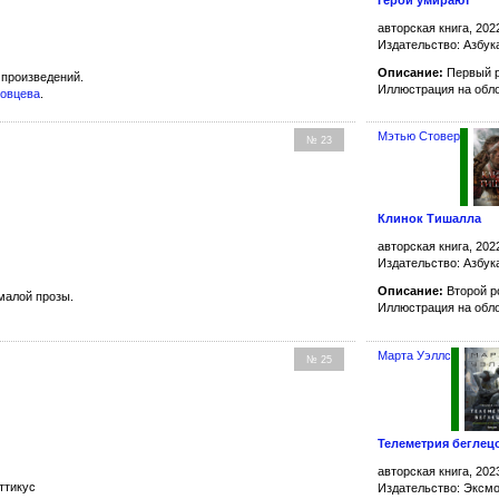
авторская книга, 202
Издательство: Азбук
Описание:
Первый р
произведений.
Иллюстрация на обл
ловцева
.
Мэтью Стовер
№ 23
Клинок Тишалла
авторская книга, 202
Издательство: Азбук
Описание:
Второй р
малой прозы.
Иллюстрация на обл
Марта Уэллс
№ 25
Телеметрия беглец
авторская книга, 202
ттикус
Издательство: Эксмо