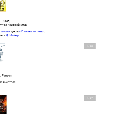
018 год
стика Книжный Клуб
рилогия
цикла
«Хроники Корума»
.
ожке
Д. Мэйтца
.
№ 20
: Fanzon
я писателя.
№ 22