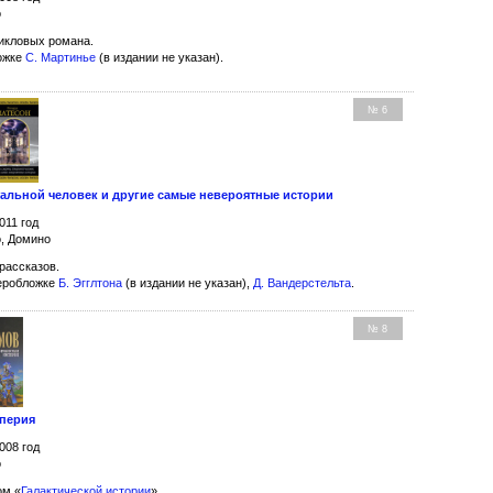
о
икловых романа.
ожке
С. Мартинье
(в издании не указан).
№ 6
тальной человек и другие самые невероятные истории
011 год
о, Домино
рассказов.
еробложке
Б. Эгглтона
(в издании не указан),
Д. Вандерстельта
.
№ 8
мперия
008 год
о
ом «
Галактической истории
».