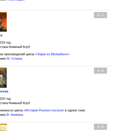
№ 14
ка
019 год
стика Книжный Клуб
ом произведений цикла
«Элрик из Мелнибонэ»
.
ожке
М. Уэлана
.
№ 16
осоха
020 год
стика Книжный Клуб
омана из цикла
«История Рунного посоха»
в одном томе.
ожке
В. Аникина
.
№ 18