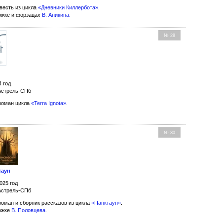
весть из цикла
«Дневники Киллербота»
.
ожке и форзацах
В. Аникина
.
№ 28
4 год
 Астрель-СПб
роман цикла
«Terra Ignota»
.
№ 30
таун
025 год
 Астрель-СПб
оман и сборник рассказов из цикла
«Панктаун»
.
ожке
В. Половцева
.