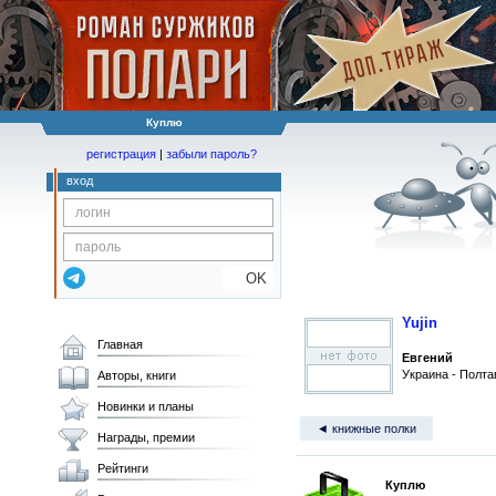
Куплю
регистрация
|
забыли пароль?
вход
OK
Yujin
Главная
Евгений
Украина - Полта
Авторы, книги
Новинки и планы
◄ книжные полки
Награды, премии
Рейтинги
Куплю