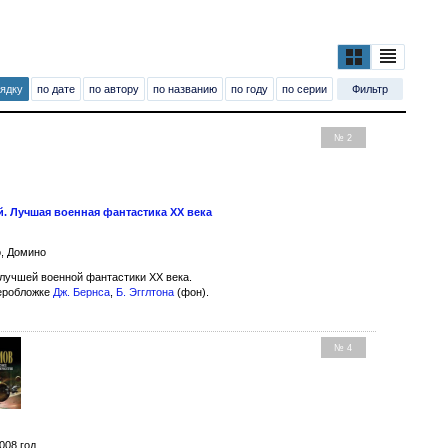
рядку
по дате
по автору
по названию
по году
по серии
Фильтр
№ 2
. Лучшая военная фантастика ХХ века
о, Домино
лучшей военной фантастики XX века.
еробложке
Дж. Бернса
,
Б. Эгглтона
(фон).
№ 4
008 год