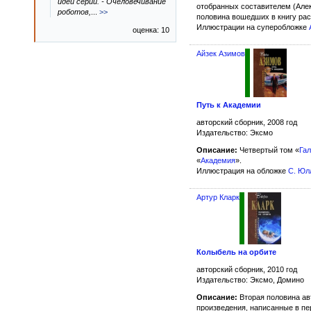
идеи серии. - Очеловечивание
отобранных составителем (Але
роботов,
...
>>
половина вошедших в книгу рас
Иллюстрации на суперобложке
оценка: 10
Айзек Азимов
Путь к Академии
авторский сборник, 2008 год
Издательство: Эксмо
Описание:
Четвертый том «
Гал
«
Академия
».
Иллюстрация на обложке
С. Юл
Артур Кларк
Колыбель на орбите
авторский сборник, 2010 год
Издательство: Эксмо, Домино
Описание:
Вторая половина ав
произведения, написанные в пер