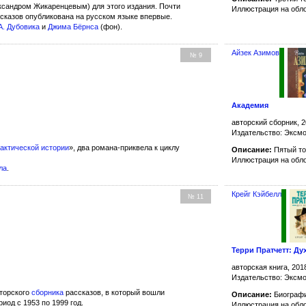
ксандром Жикаренцевым) для этого издания. Почти
Иллюстрация на обл
сказов опубликована на русском языке впервые.
А. Дубовика
и
Джима Бёрнса
(фон).
Айзек Азимов
№ 9
Академия
авторский сборник, 2
Издательство: Эксм
актической истории
», два романа-приквела к циклу
Описание:
Пятый то
Иллюстрация на обл
ла
.
Крейг Кэйбелл
№ 11
Терри Пратчетт: Ду
авторская книга, 201
Издательство: Эксмо
торского
сборника
рассказов, в который вошли
Описание:
Биограф
иод с 1953 по 1999 год.
Иллюстрация на обл