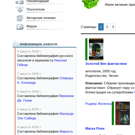
Рекомендации
Имею желание прио
Посетители
Авторские колонки
Форум
Страницы:
1
2
3
информация, новости
9 августа 2026 г.
Составлена библиография русского
писателя и журналиста
Николая
Золотой Век фантастики
Гейнце
.
антология, 2005 год
7 августа 2026 г.
Издательство: Эксмо
Составлена библиография
Оливера
К. Лэнгмида
Описание:
Сборник произведен
фантастики». Образует пару с
6 августа 2026 г.
Иллюстрация на суперобложке
Составлена библиография
Вероники
Дж. Генри
Роджер Желязны
5 августа 2026 г.
Составлена библиография
Махмуда
Эль-Сайеда
4 августа 2026 г.
Маска Локи
Составлена библиография
Маркуса