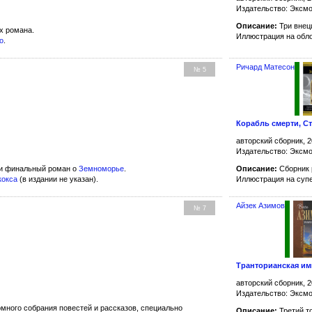
Издательство: Эксм
Описание:
Три внец
х романа.
Иллюстрация на обл
о
.
Ричард Матесон
№ 5
Корабль смерти, С
авторский сборник, 2
Издательство: Эксм
 и финальный роман о
Земноморье
.
Описание:
Сборник 
кокса
(в издании не указан).
Иллюстрация на суп
Айзек Азимов
№ 7
Транторианская и
авторский сборник, 2
Издательство: Эксм
много собрания повестей и рассказов, специально
Описание:
Третий т