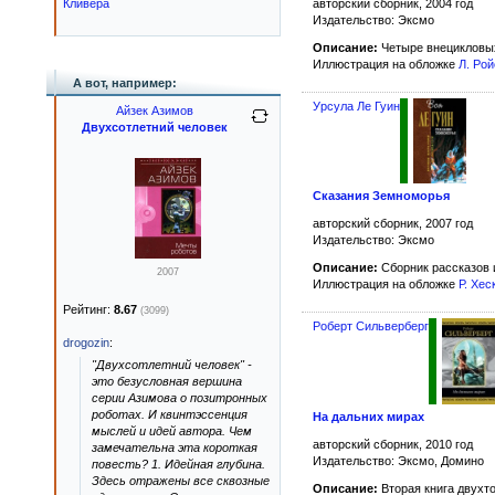
авторский сборник, 2004 год
Кливера
Издательство: Эксмо
Описание:
Четыре внецикловы
Иллюстрация на обложке
Л. Рой
А вот, например:
Урсула Ле Гуин
Айзек Азимов
Двухсотлетний человек
Сказания Земноморья
авторский сборник, 2007 год
Издательство: Эксмо
Описание:
Сборник рассказов
2007
Иллюстрация на обложке
Р. Хес
Рейтинг:
8.67
(3099)
Роберт Сильверберг
drogozin
:
"Двухсотлетний человек" -
это безусловная вершина
серии Азимова о позитронных
роботах. И квинтэссенция
На дальних мирах
мыслей и идей автора. Чем
авторский сборник, 2010 год
замечательна эта короткая
Издательство: Эксмо, Домино
повесть? 1. Идейная глубина.
Здесь отражены все сквозные
Описание:
Вторая книга двухто