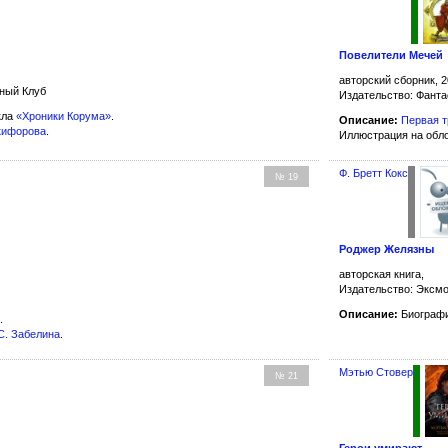
Повелители Мечей
авторский сборник, 2
жный Клуб
Издательство: Фанта
кла
«Хроники Корума»
.
Описание:
Первая т
кифорова
.
Иллюстрация на обл
Ф. Бретт Кокс
№ 19
Роджер Желязны
авторская книга,
Издательство: Эксмо
Описание:
Биографи
.
С. Забелина
.
Мэтью Стовер
№ 21
Герои умирают