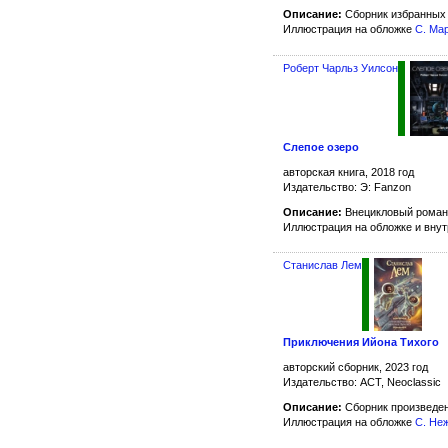
Описание:
Сборник избранных 
Иллюстрация на обложке
С. Ма
Роберт Чарльз Уилсон
Слепое озеро
авторская книга, 2018 год
Издательство: Э: Fanzon
Описание:
Внецикловый роман
Иллюстрация на обложке и вну
Станислав Лем
Приключения Ийона Тихого
авторский сборник, 2023 год
Издательство: АСТ, Neoclassic
Описание:
Сборник произведен
Иллюстрация на обложке
С. Не