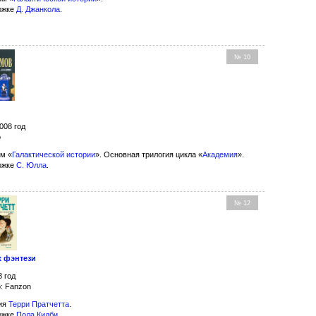
ожке
Д. Джанкола
.
№ 10
008 год
о
м «
Галактической истории
». Основная трилогия цикла «
Академия
».
ожке
С. Юлла
.
№ 12
х фэнтези
8 год
: Fanzon
ия
Терри Пратчетта
.
ожке
Пола Кидби
.