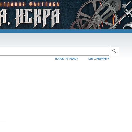
поиск по жанру
расширенный