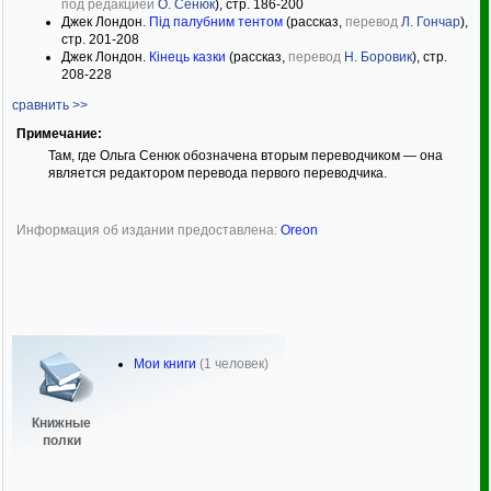
под редакцией
О. Сенюк
), стр. 186-200
Джек Лондон.
Під палубним тентом
(рассказ,
перевод
Л. Гончар
),
стр. 201-208
Джек Лондон.
Кінець казки
(рассказ,
перевод
Н. Боровик
), стр.
208-228
сравнить >>
Примечание:
Там, где Ольга Сенюк обозначена вторым переводчиком — она
является редактором перевода первого переводчика.
Информация об издании предоставлена:
Oreon
Мои книги
(1 человек)
Книжные
полки