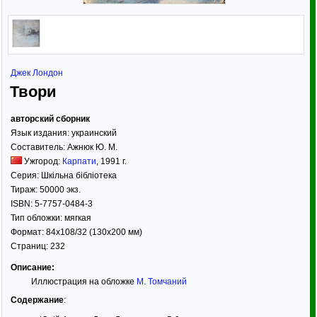
Джек Лондон
Твори
авторский сборник
Язык издания:
украинский
Составитель:
Ажнюк Ю. М.
Ужгород:
Карпати
,
1991
г.
Серия:
Шкільна бібліотека
Тираж:
50000 экз.
ISBN:
5-7757-0484-3
Тип обложки:
мягкая
Формат:
84x108/32
(130x200 мм)
Страниц:
232
Описание:
Иллюстрация на обложке
М. Томчаний
Содержание
: