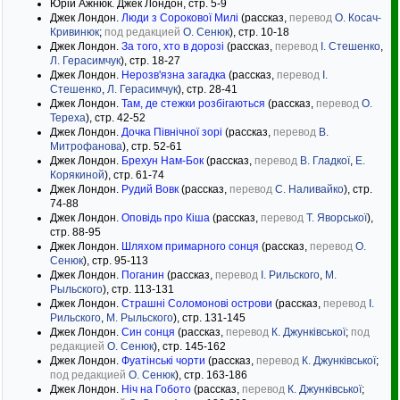
Юрій Ажнюк. Джек Лондон, стр. 5-9
Джек Лондон.
Люди з Сорокової Милі
(рассказ,
перевод
О. Косач-
Кривинюк
;
под редакцией
О. Сенюк
), стр. 10-18
Джек Лондон.
За того, хто в дорозі
(рассказ,
перевод
І. Стешенко
,
Л. Герасимчук
), стр. 18-27
Джек Лондон.
Нерозв'язна загадка
(рассказ,
перевод
І.
Стешенко
,
Л. Герасимчук
), стр. 28-41
Джек Лондон.
Там, де стежки розбігаються
(рассказ,
перевод
О.
Тереха
), стр. 42-52
Джек Лондон.
Дочка Північної зорі
(рассказ,
перевод
В.
Митрофанова
), стр. 52-61
Джек Лондон.
Брехун Нам-Бок
(рассказ,
перевод
В. Гладкої
,
Е.
Корякиной
), стр. 61-74
Джек Лондон.
Рудий Вовк
(рассказ,
перевод
С. Наливайко
), стр.
74-88
Джек Лондон.
Оповідь про Кіша
(рассказ,
перевод
Т. Яворської
),
стр. 88-95
Джек Лондон.
Шляхом примарного сонця
(рассказ,
перевод
О.
Сенюк
), стр. 95-113
Джек Лондон.
Поганин
(рассказ,
перевод
І. Рильского
,
М.
Рыльского
), стр. 113-131
Джек Лондон.
Страшні Соломонові острови
(рассказ,
перевод
І.
Рильского
,
М. Рыльского
), стр. 131-145
Джек Лондон.
Син сонця
(рассказ,
перевод
К. Джунківської
;
под
редакцией
О. Сенюк
), стр. 145-162
Джек Лондон.
Фуатінські чорти
(рассказ,
перевод
К. Джунківської
;
под редакцией
О. Сенюк
), стр. 163-186
Джек Лондон.
Ніч на Гобото
(рассказ,
перевод
К. Джунківської
;