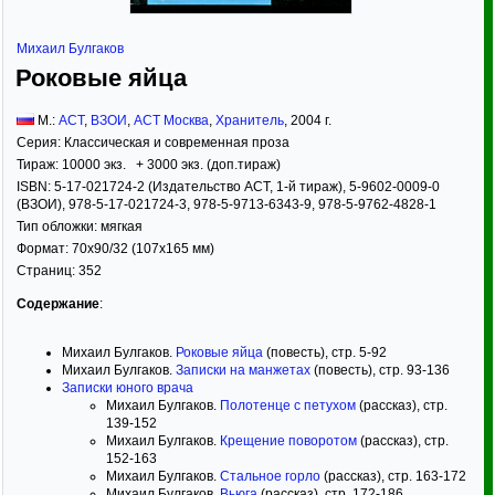
Михаил Булгаков
Роковые яйца
М.:
АСТ
,
ВЗОИ
,
АСТ Москва
,
Хранитель
,
2004
г.
Серия:
Классическая и современная проза
Тираж:
10000 экз. + 3000 экз. (доп.тираж)
ISBN:
5-17-021724-2 (Издательство АСТ, 1-й тираж), 5-9602-0009-0
(ВЗОИ), 978-5-17-021724-3, 978-5-9713-6343-9, 978-5-9762-4828-1
Тип обложки:
мягкая
Формат:
70x90/32
(107x165 мм)
Страниц:
352
Содержание
:
Михаил Булгаков.
Роковые яйца
(повесть), стр. 5-92
Михаил Булгаков.
Записки на манжетах
(повесть), стр. 93-136
Записки юного врача
Михаил Булгаков.
Полотенце с петухом
(рассказ), стр.
139-152
Михаил Булгаков.
Крещение поворотом
(рассказ), стр.
152-163
Михаил Булгаков.
Стальное горло
(рассказ), стр. 163-172
Михаил Булгаков.
Вьюга
(рассказ), стр. 172-186