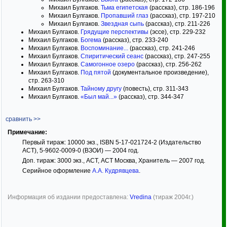
Михаил Булгаков.
Тьма египетская
(рассказ), стр. 186-196
Михаил Булгаков.
Пропавший глаз
(рассказ), стр. 197-210
Михаил Булгаков.
Звездная сыпь
(рассказ), стр. 211-226
Михаил Булгаков.
Грядущие перспективы
(эссе), стр. 229-232
Михаил Булгаков.
Богема
(рассказ), стр. 233-240
Михаил Булгаков.
Воспоминание...
(рассказ), стр. 241-246
Михаил Булгаков.
Спиритический сеанс
(рассказ), стр. 247-255
Михаил Булгаков.
Самогонное озеро
(рассказ), стр. 256-262
Михаил Булгаков.
Под пятой
(документальное произведение),
стр. 263-310
Михаил Булгаков.
Тайному другу
(повесть), стр. 311-343
Михаил Булгаков.
«Был май...»
(рассказ), стр. 344-347
сравнить >>
Примечание:
Первый тираж: 10000 экз., ISBN 5-17-021724-2 (Издательство
АСТ), 5-9602-0009-0 (ВЗОИ) — 2004 год.
Доп. тираж: 3000 экз., АСТ, АСТ Москва, Хранитель — 2007 год.
Серийное оформление
А.А. Кудрявцева
.
Информация об издании предоставлена:
Vredina
(тираж 2004г.)