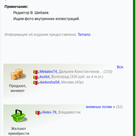
Примечание:
Редактор В. Шибаев.
Ищем фото внутренних иллюстраций.
Информация об издании предоставлена:
Terrano
Все
Metalex74
,
Дальнее Константинов…
(150)
koztol
,
Волгоград
(330 руб. за 4 т.т.)
darkosha58
,
Москва
(40р)
Продают,
меняют
книжные полки »
(32)
Aleks-78
,
Владивосток
Желают
приобрести