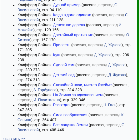
Евдокимовой
), стр. 65-93
Клиффорд Саймак.
Дурной пример
(рассказ,
перевод
С.
Васильевой
), стр. 94-110
Клиффорд Саймак.
Когда в доме одиноко
(рассказ,
перевод
С.
Васильевой
), стр. 111-128
Клиффорд Саймак.
Денежное дерево
(рассказ,
перевод
И.
Можейко
), стр. 129-156
Клиффорд Саймак.
Достойный противник
(рассказ,
перевод
О.
Битова
), стр. 157-170
Клиффорд Саймак.
Прелесть
(рассказ,
перевод
Д. Жукова
), стр.
171-205
Клиффорд Саймак.
Куш
(рассказ,
перевод
Д. Жукова
), стр. 206-
238
Клиффорд Саймак.
Сделай сам
(рассказ,
перевод
Д. Жукова
),
стр. 239-273
Клиффорд Саймак.
Детский сад
(рассказ,
перевод
Д. Жукова
),
стр. 274-313
Клиффорд Саймак.
Спокойной ночи, мистер Джеймс
(рассказ,
перевод
А. Горбунова
), стр. 314-328
Клиффорд Саймак.
На Землю за вдохновением
(рассказ,
перевод
И. Почиталина
), стр. 329-346
Клиффорд Саймак.
Разведка
(рассказ,
перевод
Н. Галь
), стр.
347-363
Клиффорд Саймак.
Сила воображения
(рассказ,
перевод
К.
Сенина
), стр. 364-407
Клиффорд Саймак.
Все ловушки Земли
(рассказ,
перевод
С.
Васильевой
), стр. 408-446
сравнить >>