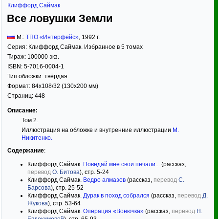
Клиффорд Саймак
Все ловушки Земли
М.:
ТПО «Интерфейс»
,
1992
г.
Серия:
Клиффорд Саймак. Избранное в 5 томах
Тираж:
100000 экз.
ISBN:
5-7016-0004-1
Тип обложки:
твёрдая
Формат:
84x108/32
(130x200 мм)
Страниц:
448
Описание:
Том 2.
Иллюстрация на обложке и внутренние иллюстрации
М.
Никитенко
.
Содержание
:
Клиффорд Саймак.
Поведай мне свои печали...
(рассказ,
перевод
О. Битова
), стр. 5-24
Клиффорд Саймак.
Ведро алмазов
(рассказ,
перевод
С.
Барсова
), стр. 25-52
Клиффорд Саймак.
Дурак в поход собрался
(рассказ,
перевод
Д.
Жукова
), стр. 53-64
Клиффорд Саймак.
Операция «Вонючка»
(рассказ,
перевод
Н.