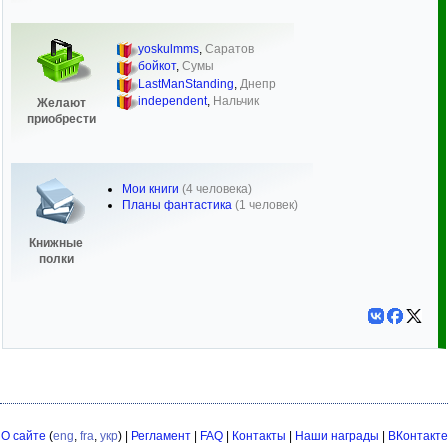
yoskulmms
,
Саратов
бойкот
,
Сумы
LastManStanding
,
Днепр
independent
,
Нальчик
Желают
приобрести
Мои книги
(4 человека)
Планы фантастика
(1 человек)
Книжные
полки
О сайте
(
eng
,
fra
,
укр
) |
Регламент
|
FAQ
|
Контакты
|
Наши награды
|
ВКонтакте