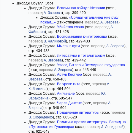
Джордж Оруэлл. Эссе
Джордж Оруэлл.
Вспоминая войну в Испании
(эссе,
перевод
А. Зверева
), стр. 399-420
Джордж Оруэлл.
«Солдат-итальянец мне руку
пожал...»
(стихотворение,
перевод
А. Зверева
)
Джордж Оруэлл.
Убийство слона
(эссе,
перевод
А.
Файнгара
), стр. 421-428
Джордж Оруэлл.
Воспоминания книготорговца
(эссе,
перевод
В. Чаликовой
), стр. 429-433
Джордж Оруэлл.
Мысли в пути
(эссе,
перевод
А. Зверева
),
стр. 434-438
Джордж Оруэлл.
Литература и тоталитаризм
(эссе,
перевод
А. Зверева
), стр. 439-442
Джордж Оруэлл.
Уэллс, Гитлер и Всемирное государство
(эссе,
перевод
А. Зверева
), стр. 443-449
Джордж Оруэлл.
Артур Кёстлер
(эссе,
перевод
А.
Зверева
), стр. 450-463
Джордж Оруэлл.
Во чреве кита
(эссе,
перевод
А.
Кабалкина
), стр. 464-504
Джордж Оруэлл.
Англичане
(эссе,
перевод
Ю.
Зараховича
), стр. 505-547
Джордж Оруэлл.
Чарлз Диккенс
(эссе,
перевод
А.
Зверева
), стр. 548-604
Джордж Оруэлл.
Подавление литературы
(эссе,
перевод
В. Скороденко
), стр. 605-620
Джордж Оруэлл.
Политика против литературы. Взгляд на
«Путешествия Гулливера»
(эссе,
перевод
И. Левидовой
),
стр. 621-643