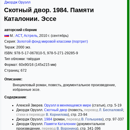
Джордж Оруэлл
Скотный двор. 1984. Памяти
Каталонии. Эссе
авторский сборник
М.:
АСТ
,
Астрель
,
2010
г. (сентябрь)
Серия:
Золотой фонд мировой классики (портрет)
Тираж:
2000 экз.
ISBN:
978-5-17-067810-5, 978-5-271-29285-9
Тип обложки:
твёрдая
Формат:
60x90/16
(145x215 мм)
Страниц:
672
Описание:
Внецикловый роман, повесть, документальное произведение,
избранные эссе.
Содержание
:
Алексей Зверев.
Оруэлл в меняющемся мире
(статья), стр. 5-19
Джордж Оруэлл.
Скотный двор
(повесть,
перевод
Л. Беспаловой
;
стихи в переводе
В. Корнилова
), стр. 23-94
Джордж Оруэлл.
1984
(роман,
перевод
В. Голышева
), стр. 97-337
Джордж Оруэлл.
Памяти Каталонии
(документальное
произведение,
перевод
В. Воронина
), стр. 341-396