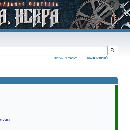
поиск по жанру
расширенный
ая серия