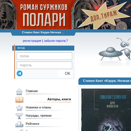
Стивен Кинг Кэрри Ночная ...
регистрация
|
забыли пароль?
вход
OK
Стивен Кинг «Кэрри. Ночная 
Главная
Авторы, книги
Новинки и планы
Награды, премии
Рейтинги