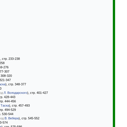
), стр. 233-238
-258
259-276
277-307
. 308-320
 321-347
аска
), стр. 348-377
00
од
Л. Володарского
), стр. 401-427
стр. 428-443
стр. 444-456
 Таска
), стр. 457-493
стр. 494-529
р. 530-544
вод
В. Вебера
), стр. 545-552
53-574
а
), стр. 575-586