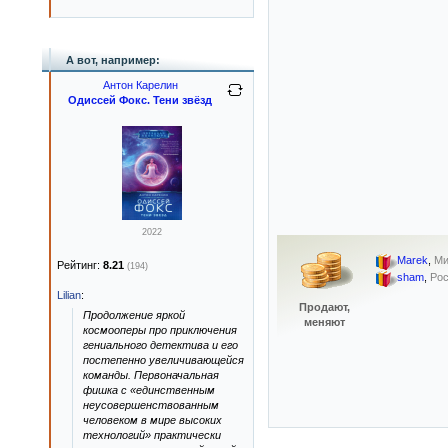
А вот, например:
Антон Карелин
Одиссей Фокс. Тени звёзд
2022
Marek
,
Ми
Рейтинг:
8.21
(194)
sham
,
Ро
Lilian
:
Продают,
Продолжение яркой
меняют
космооперы про приключения
гениального детектива и его
постепенно увеличивающейся
команды. Первоначальная
фишка с «единственным
неусовершенствованным
человеком в мире высоких
технологий» практически