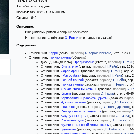
ISBN:
5-17-027819-5
Тип обложки:
твёрдая
Формат:
84x108/32
(130x200 мм)
Страниц:
640
Описание:
Внецикловый роман и сборник рассказов.
Иллюстрация на обложке
О. Берни
(в издании не указан).
Содержание
:
Стивен Кинг.
Кэрри
(роман,
перевод
А. Корженевского
), стр. 7-230
Стивен Кинг.
Ночная смена
(сборник)
Джон Д. Макдональд.
Предисловие
(статья,
перевод
Н. Рейн
Стивен Кинг.
К читателю
(статья,
перевод
Н. Рейн
), стр. 239
Стивен Кинг.
Серая дрянь
(рассказ,
перевод
Н. Рейн
), стр. 
Стивен Кинг.
«Мясорубка»
(рассказ,
перевод
Н. Рейн
), стр. 
Стивен Кинг.
Ночной прибой
(рассказ,
перевод
Н. Рейн
), стр
Стивен Кинг.
Ночная смена
(рассказ,
перевод
Н. Рейн
), стр.
Стивен Кинг.
Я знаю, чего ты хочешь
(рассказ,
перевод
С. Т
Стивен Кинг.
Карниз
(рассказ,
перевод
С. Таска
), стр. 378-4
Стивен Кинг.
Корпорация «Бросайте курить»
(рассказ,
перев
Стивен Кинг.
Чужими глазами
(рассказ,
перевод
С. Таска
), 
Стивен Кинг.
Поле боя
(рассказ,
перевод
Л. Володарского
), 
Стивен Кинг.
Иногда они возвращаются
(рассказ,
перевод
С.
Стивен Кинг.
Кукурузные дети
(рассказ,
перевод
С. Таска
), 
Стивен Кинг.
И пришел Бука
(рассказ,
перевод
С. Таска
), ст
Стивен Кинг.
Мужчина, который любил цветы
(рассказ,
пере
Стивен Кинг.
Грузовики
(рассказ,
перевод
В. Вебера
), стр. 5
Стивен Кинг.
Земляничная весна
(рассказ,
перевод
В. Вебер