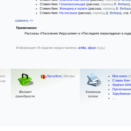
Стивен Кинг.
Газонокосильщик
(рассказ,
перевод
В. Вебера
)
Стивен Кинг.
Женщина в палате
(рассказ,
перевод
В. Вебера
Стивен Кинг.
На посошок
(рассказ,
перевод
Д. Вебера
), стр.
сравнить >>
Примечание:
Рассказы «Поселение Иерусалим» и «Последняя перекладина» в изда
Информация об издании предоставлена:
antilia
,
alpasi
(худ.)
Мои книги
(
нск
Securitron
,
Москва
Стивен Кинг
ссия
Stephen KI
Прочитанно
Желают
Книжные
Зарубежная
приобрести
полки
...