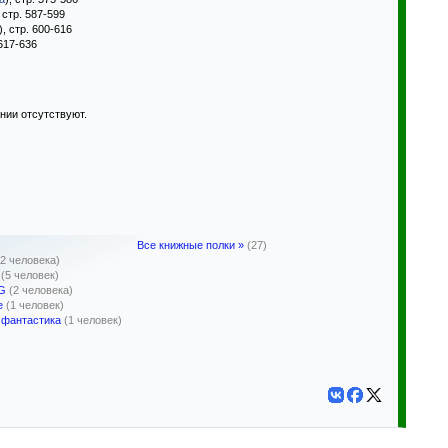
, стр. 587-599
), стр. 600-616
 617-636
нии отсутствуют.
Все книжные полки »
(27)
22 человека)
(5 человек)
NG
(2 человека)
е
(1 человек)
 фантастика
(1 человек)