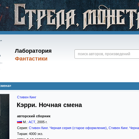
Лаборатория
Фантастики
смена»
Стивен Кинг
Кэрри. Ночная смена
авторский сборник
М.:
АСТ
,
2005
г.
Серия:
Стивен Кинг. Черная серия (старое оформление)
,
Стивен Кинг. Черн
Тираж:
4000 экз.