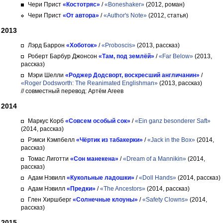
Чери Прист
«Костотряс»
/
«Boneshaker»
(2012, роман)
Чери Прист
«От автора»
/
«Author's Note»
(2012, статья)
2013
Лэрд Баррон
«Хоботок»
/
«Proboscis»
(2013, рассказ)
Роберт Барбур Джонсон
«Там, под землёй»
/
«Far Below»
(2013,
рассказ)
Мэри Шелли
«Роджер Додсворт, воскресший англичанин»
/
«Roger Dodsworth: The Reanimated Englishman»
(2013, рассказ)
// совместный перевод: Артём Агеев
2014
Маркус Корб
«Совсем особый сок»
/
«Ein ganz besonderer Saft»
(2014, рассказ)
Рэмси Кэмпбелл
«Чёртик из табакерки»
/
«Jack in the Box»
(2014,
рассказ)
Томас Лиготти
«Сон манекена»
/
«Dream of a Mannikin»
(2014,
рассказ)
Адам Нэвилл
«Кукольные ладошки»
/
«Doll Hands»
(2014, рассказ)
Адам Нэвилл
«Предки»
/
«The Ancestors»
(2014, рассказ)
Глен Хиршберг
«Солнечные клоуны»
/
«Safety Clowns»
(2014,
рассказ)
2015