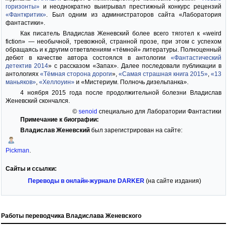
горизонты»
и неоднократно выигрывал престижный конкурс рецензий
«Фанткритик»
. Был одним из администраторов сайта «Лаборатория
фантастики».
Как писатель Владислав Женевский более всего тяготел к «weird
fiction» — необычной, тревожной, странной прозе, при этом с успехом
обращаясь и к другим ответвлениям «тёмной» литературы. Полноценный
дебют в качестве автора состоялся в антологии
«Фантастический
детектив 2014
» с рассказом «Запах». Далее последовали публикации в
антологиях
«Тёмная сторона дороги
»,
«Самая страшная книга 2015»
,
«13
маньяков»
,
«Хеллоуин»
и «Мистериум. Полночь дизельпанка».
4 ноября 2015 года после продолжительной болезни Владислав
Женевский скончался.
©
senoid
специально для Лаборатории Фантастики
Примечание к биографии:
Владислав Женевский
был зарегистрирован на сайте:
Pickman
.
Сайты и ссылки:
Переводы в онлайн-журнале DARKER
(на сайте издания)
Работы переводчика Владислава Женевского