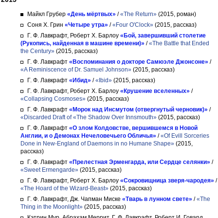
Майкл Грубер
«День мёртвых»
/
«The Return»
(2015, роман)
Соня Х. Грин
«Четыре утра»
/
«Four O'Clock»
(2015, рассказ)
Г. Ф. Лавкрафт, Роберт Х. Барлоу
«Бой, завершивший столетие
(Рукопись, найденная в машине времени)»
/
«The Battle that Ended
the Century»
(2015, рассказ)
Г. Ф. Лавкрафт
«Воспоминания о докторе Самюэле Джонсоне»
/
«A Reminiscence of Dr. Samuel Johnson»
(2015, рассказ)
Г. Ф. Лавкрафт
«Ибид»
/
«Ibid»
(2015, рассказ)
Г. Ф. Лавкрафт, Роберт Х. Барлоу
«Крушение вселенных»
/
«Collapsing Cosmoses»
(2015, рассказ)
Г. Ф. Лавкрафт
«Морок над Инсмутом (отвергнутый черновик)»
/
«Discarded Draft of «The Shadow Over Innsmouth»
(2015, рассказ)
Г. Ф. Лавкрафт
«О злом Колдовстве, вершившемся в Новой
Англии, и о Демонах Нечеловечьего Обличья»
/
«Of Evill Sorceries
Done in New-England of Daemons in no Humane Shape»
(2015,
рассказ)
Г. Ф. Лавкрафт
«Прелестная Эрменгарда, или Сердце селянки»
/
«Sweet Ermengarde»
(2015, рассказ)
Г. Ф. Лавкрафт, Роберт Х. Барлоу
«Сокровищница зверя-чародея»
/
«The Hoard of the Wizard-Beast»
(2015, рассказ)
Г. Ф. Лавкрафт, Дж. Чапман Миске
«Тварь в лунном свете»
/
«The
Thing in the Moonlight»
(2015, рассказ)
Кэтрин Мур, Абрахам Меррит, Г. Ф. Лавкрафт, Роберт И. Говард,