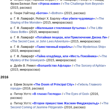
Фрэнк Белнап Лонг
«Угроза извне»
/
«The Challenge from Beyond»
(2015, рассказ)
Генри Уайтхед
«Ботон»
/
«Bothon»
(2015, рассказ)
Г. Ф. Лавкрафт, Роберт Х. Барлоу
«Как убили чудовище»
/
«The
Slaying of the Monster»
(2015, микрорассказ)
Г. Ф. Лавкрафт
«Маленькая стеклянная бутылка»
/
«The Little
Glass Bottle»
(2015, микрорассказ)
Г. Ф. Лавкрафт
«Потайная пещера, или Приключение Джона Ли»
/
«The Secret Cave, or John Lees Adventure»
(2015, микрорассказ)
Г. Ф. Лавкрафт
«Таинственный корабль»
/
«The Mysterious Ship»
(2015, микрорассказ)
Г. Ф. Лавкрафт
«Тайна кладбища, или «Месть Покойника»
/
«The
Mystery of the Graveyard»
(2015, микрорассказ)
Дуэйн В. Римел
«Волшебство Афлара»
/
«The Sorcery of Aphlar»
(2015, микрорассказ)
2016
Ефим Зозуля
«The Doom of Principal City»
/
«Гибель Главного
города»
(2016, рассказ)
Питер Уоттс
«В глазах Господа»
/
«The Eyes of God»
(2016,
рассказ)
Питер Уоттс
«Второе пришествие Жасмин Фицджеральд»
/
«The
Second Coming of Jasmine Fitzgerald»
(2016, рассказ)