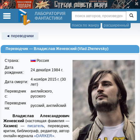
ЛАБОРАТОРИЯ
ФАНТАСТИКИ
поиск по жанру
расширенный
◄ переводчики
Переводчик — Владислав Женевский (Vlad Zhenevsky)
Страна:
Россия
Дата
24 декабря 1984 г.
рождения:
4 ноября 2015 г. (30
Дата смерти:
лет)
Переводчик
английского,
c:
русского
Переводчик
русский, английский
на:
Владислав Александрович
Женевский
(настоящая фамилия —
Хазиев
) —
писатель
, переводчик,
критик, библиограф, редактор, автор
онлайн-журнала
«DARKER»
.