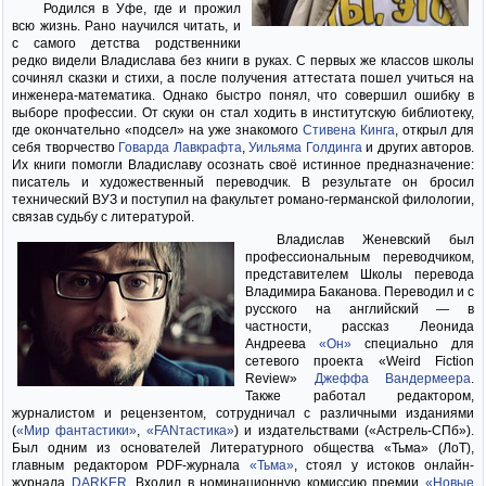
Родился в Уфе, где и прожил
всю жизнь. Рано научился читать, и
с самого детства родственники
редко видели Владислава без книги в руках. С первых же классов школы
сочинял сказки и стихи, а после получения аттестата пошел учиться на
инженера-математика. Однако быстро понял, что совершил ошибку в
выборе профессии. От скуки он стал ходить в институтскую библиотеку,
где окончательно «подсел» на уже знакомого
Стивена Кинга
, открыл для
себя творчество
Говарда Лавкрафта
,
Уильяма Голдинга
и других авторов.
Их книги помогли Владиславу осознать своё истинное предназначение:
писатель и художественный переводчик. В результате он бросил
технический ВУЗ и поступил на факультет романо-германской филологии,
связав судьбу с литературой.
Владислав Женевский был
профессиональным переводчиком,
представителем Школы перевода
Владимира Баканова. Переводил и с
русского на английский — в
частности, рассказ Леонида
Андреева
«Он»
специально для
сетевого проекта «Weird Fiction
Review»
Джеффа Вандермеера
.
Также работал редактором,
журналистом и рецензентом, сотрудничал с различными изданиями
(
«Мир фантастики»
,
«FANтастика»
) и издательствами («Астрель-СПб»).
Был одним из основателей Литературного общества «Тьма» (ЛоТ),
главным редактором PDF-журнала
«Тьма»
, стоял у истоков онлайн-
журнала
DARKER
. Входил в номинационную комиссию премии
«Новые