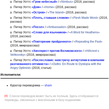
Питер Уоттс
«Гром небесный»
/
«Nimbus»
(2016, рассказ)
Питер Уоттс
«Дом»
/
«Home»
(2016, рассказ)
Питер Уоттс
«Остров»
/
«The Island»
(2016, рассказ)
Питер Уоттс
«Плоть, ставшая словом»
/
«Flesh Made Word»
(2016,
рассказ)
Питер Уоттс
«Посол»
/
«Ambassador»
(2016, рассказ)
Питер Уоттс
«Слово для язычников»
/
«A Word for Heathens»
(2016, рассказ)
Питер Уоттс
«Повторение пройденного»
/
«Repeating the Past»
(2016, микрорассказ)
Питер Уоттс
«Хиллкрест против Великовского»
/
«Hillcrest v.
Velikovsky»
(2016, микрорассказ)
Питер Уоттс
«Послесловие: навстречу антиутопии в компании
разгневанного оптимиста»
/
«Outtro: En Route to Dystopia with the
Angry Optimist»
(2016, статья)
Исполнители:
Куратор переводчика —
sham
Список переводов может быть не полным. Здесь отображаются
переводы, связанные с внесёнными в базу изданиями.