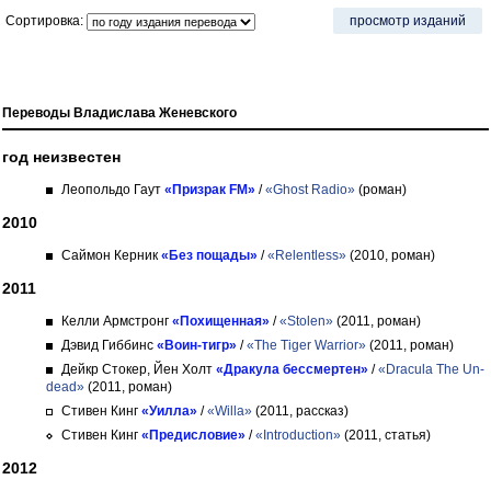
Сортировка:
просмотр изданий
Переводы Владислава Женевского
год неизвестен
Леопольдо Гаут
«Призрак FM»
/
«Ghost Radio»
(роман)
2010
Саймон Керник
«Без пощады»
/
«Relentless»
(2010, роман)
2011
Келли Армстронг
«Похищенная»
/
«Stolen»
(2011, роман)
Дэвид Гиббинс
«Воин-тигр»
/
«The Tiger Warrior»
(2011, роман)
Дейкр Стокер, Йен Холт
«Дракула бессмертен»
/
«Dracula The Un-
dead»
(2011, роман)
Стивен Кинг
«Уилла»
/
«Willa»
(2011, рассказ)
Стивен Кинг
«Предисловие»
/
«Introduction»
(2011, статья)
2012