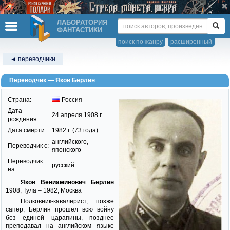
ЛАБОРАТОРИЯ
ФАНТАСТИКИ
поиск по жанру
расширенный
◄ переводчики
Переводчик — Яков Берлин
Страна:
Россия
Дата
24 апреля 1908 г.
рождения:
Дата смерти:
1982 г. (73 года)
английского,
Переводчик c:
японского
Переводчик
русский
на:
Яков Вениаминович Берлин
1908, Тула – 1982, Москва
Полковник-кавалерист, позже
сапер, Берлин прошел всю войну
без единой царапины, позднее
преподавал на английском языке