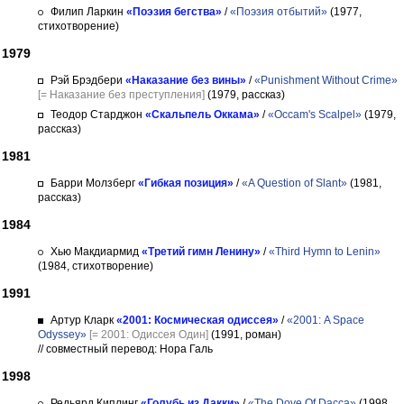
Филип Ларкин
«Поэзия бегства»
/
«Поэзия отбытий»
(1977,
стихотворение)
1979
Рэй Брэдбери
«Наказание без вины»
/
«Punishment Without Crime»
[= Наказание без преступления]
(1979, рассказ)
Теодор Старджон
«Скальпель Оккама»
/
«Occam's Scalpel»
(1979,
рассказ)
1981
Барри Молзберг
«Гибкая позиция»
/
«A Question of Slant»
(1981,
рассказ)
1984
Хью Макдиармид
«Третий гимн Ленину»
/
«Third Hymn to Lenin»
(1984, стихотворение)
1991
Артур Кларк
«2001: Космическая одиссея»
/
«2001: A Space
Odyssey»
[= 2001: Одиссея Один]
(1991, роман)
// совместный перевод: Нора Галь
1998
Редьярд Киплинг
«Голубь из Дакки»
/
«The Dove Of Dacca»
(1998,