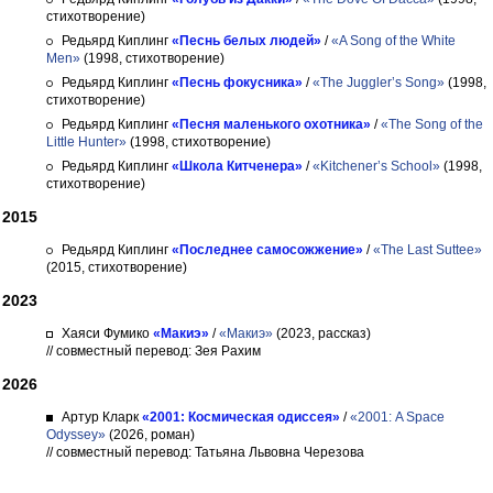
стихотворение)
Редьярд Киплинг
«Песнь белых людей»
/
«A Song of the White
Men»
(1998, стихотворение)
Редьярд Киплинг
«Песнь фокусника»
/
«The Juggler’s Song»
(1998,
стихотворение)
Редьярд Киплинг
«Песня маленького охотника»
/
«The Song of the
Little Hunter»
(1998, стихотворение)
Редьярд Киплинг
«Школа Китченера»
/
«Kitchener’s School»
(1998,
стихотворение)
2015
Редьярд Киплинг
«Последнее самосожжение»
/
«The Last Suttee»
(2015, стихотворение)
2023
Хаяси Фумико
«Макиэ»
/
«Макиэ»
(2023, рассказ)
// совместный перевод: Зея Рахим
2026
Артур Кларк
«2001: Космическая одиссея»
/
«2001: A Space
Odyssey»
(2026, роман)
// совместный перевод: Татьяна Львовна Черезова