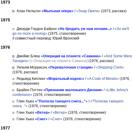
1973
Алан Нельсон
«Мыльная опера»
/
«Soap Opera»
(1973, рассказ)
1975
Джордж Гордон Байрон
«Не бродить уж нам ночами...»
/
«So we'll
go no more a-roving»
(1975, стихотворение)
// совместный перевод: Юрий Вронский
1976
Джеймс Блиш
«Операция на планете «Саванна»
/
«And Some Were
Savages»
[= Операция на планете Саванна]
(1976, рассказ)
Уильям Моррисон
«Перевалочная станция»
/
«Shipping Clerk»
(1976, рассказ)
Редьярд Киплинг
«Моральный кодекс»
/
«A Code of Morals»
(1976,
стихотворение)
Брайен Пэттен
«Признание маленького Джонни»
/
«Little Johny's
confession»
(1976, стихотворение)
Глин Хьюз
«"Полоска тающего снега..."»
/
«"Полоска тающего
снега..."»
(1976, стихотворение)
Глин Хьюз
«Ветер»
/
«Ветер»
(1976, стихотворение)
Глин Хьюз
«Снег»
/
«Снег»
(1976, стихотворение)
1977