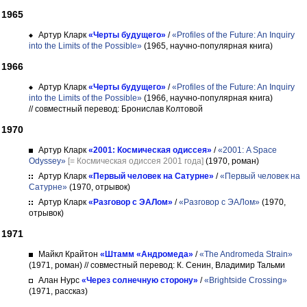
1965
Артур Кларк
«Черты будущего»
/
«Profiles of the Future: An Inquiry
into the Limits of the Possible»
(1965, научно-популярная книга)
1966
Артур Кларк
«Черты будущего»
/
«Profiles of the Future: An Inquiry
into the Limits of the Possible»
(1966, научно-популярная книга)
// совместный перевод: Бронислав Колтовой
1970
Артур Кларк
«2001: Космическая одиссея»
/
«2001: A Space
Odyssey»
[= Космическая одиссея 2001 года]
(1970, роман)
Артур Кларк
«Первый человек на Сатурне»
/
«Первый человек на
Сатурне»
(1970, отрывок)
Артур Кларк
«Разговор с ЭАЛом»
/
«Разговор с ЭАЛом»
(1970,
отрывок)
1971
Майкл Крайтон
«Штамм «Андромеда»
/
«The Andromeda Strain»
(1971, роман)
// совместный перевод: К. Сенин, Владимир Тальми
Алан Нурс
«Через солнечную сторону»
/
«Brightside Crossing»
(1971, рассказ)