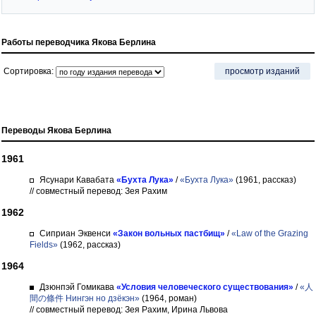
Работы переводчика Якова Берлина
Сортировка:
просмотр изданий
Переводы Якова Берлина
1961
Ясунари Кавабата
«Бухта Лука»
/
«Бухта Лука»
(1961, рассказ)
// совместный перевод: Зея Рахим
1962
Сиприан Эквенси
«Закон вольных пастбищ»
/
«Law of the Grazing
Fields»
(1962, рассказ)
1964
Дзюнпэй Гомикава
«Условия человеческого существования»
/
«人
間の條件 Нингэн но дзёкэн»
(1964, роман)
// совместный перевод: Зея Рахим, Ирина Львова