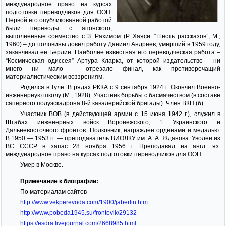
международное право на курсах
подготовки переводчиков для ООН.
Первой его опубликованной работой
были переводы с японского,
выполненные совместно с З. Рахимом (Р. Хаяси. “Шесть рассказов”, М.,
1960) – до половины довел работу Даниил Андреев, умерший в 1959 году,
заканчивал ее Берлин. Наиболее известная его переводческая работа –
“Космическая одиссея” Артура Кларка, от которой издательство – ни
много ни мало – отрезало финал, как противоречащий
материалистическим воззрениям.
Родился в Туле. В рядах РККА с 9 сентября 1924 г. Окончил Военно-
инженерную школу (М., 1928). Участник борьбы с басмачеством (в составе
сапёрного полуэскадрона 8-й кавалерийской бригады). Член ВКП (б).
Участник ВОВ (в действующей армии с 15 июня 1942 г.), служил в
Штабах инженерных войск Воронежского, 1 Украинского и
Дальневосточного фронтов. Полковник, награждён орденами и медалью.
В 1950 — 1953 гг. — преподаватель ВИОЛКУ им. А. А. Жданова. Уволен из
ВС СССР в запас 28 ноября 1956 г. Преподавал на англ. яз.
международное право на курсах подготовки переводчиков для ООН.
Умер в Москве.
Примечание к биографии:
По материалам сайтов
http://www.vekperevoda.com/1900/jaberlin.htm
http://www.pobeda1945.su/frontovik/29132
https://esdra.livejournal.com/2668985.html