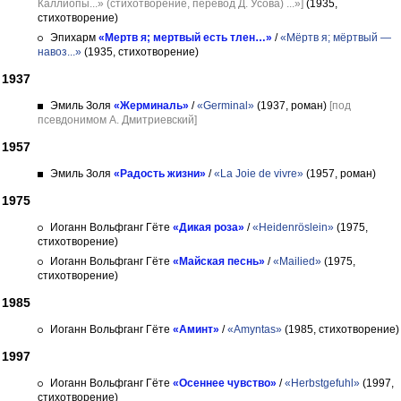
Каллиопы...» (стихотворение, перевод Д. Усова) ...»]
(1935,
стихотворение)
Эпихарм
«Мертв я; мертвый есть тлен…»
/
«Мёртв я; мёртвый —
навоз...»
(1935, стихотворение)
1937
Эмиль Золя
«Жерминаль»
/
«Germinal»
(1937, роман)
[под
псевдонимом А. Дмитриевский]
1957
Эмиль Золя
«Радость жизни»
/
«La Joie de vivre»
(1957, роман)
1975
Иоганн Вольфганг Гёте
«Дикая роза»
/
«Heidenröslein»
(1975,
стихотворение)
Иоганн Вольфганг Гёте
«Майская песнь»
/
«Mailied»
(1975,
стихотворение)
1985
Иоганн Вольфганг Гёте
«Аминт»
/
«Amyntas»
(1985, стихотворение)
1997
Иоганн Вольфганг Гёте
«Осеннее чувство»
/
«Herbstgefuhl»
(1997,
стихотворение)