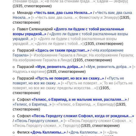
стенами града...»; «В поле за стенами града…»; Евдем — Зефиру]
(1935, стихотворение)
Менандр
«Честь вам, два сына Неокла...»
/
«Честь вам, два сына
Неокла...»
[= «Честь вам, два сына...»; Фемистоклу и Эпикуру]
(1935,
стихотворение)
Павел Силенциарий
«Долго ли будем с тобой раскаленные
взоры украдкой...»
/
«Долго ли будем с тобой распаленные взоры
украдкой...»
[= «Долго ли будем с тобой распаленные взоры
украдкой...»; «Долго ли будем с тобой...»]
(1935, стихотворение)
Паррасий
«Здесь он таким предстоит...»
/
«На изображение
Геракла»
[= Изображение Геракла в Линде; На изображение Геракла;
На изображение Геракла в Линде]
(1935, стихотворение)
Паррасий
«Муж, ревнитель добра...»
/
«Муж, ревнитель добра...»
[=
Надпись к картине]
(1935, стихотворение)
Паррасий
«Пусть не поверят, но все же скажу...»
/
«Пусть не
поверят, но все же скажу...»
[= «Пусть не поверят...»; То же («Пусть не
поверят, но все же скажу: пределы искусства…»)]
(1935,
стихотворение)
Софокл
«Гелиос, о Еврипид, а не мальчик меня, распаляя…»
/
«Гелиос, о Еврипид...»
[= «Гелиос, о Еврипид...»; Еврипиду]
(1935,
стихотворение)
Софокл
«Песнь Геродоту сложил Софокл, когда от рожденья…»
/
«Песнь Геродоту сложил...»
[= «Песнь Геродоту сложил Софокл…»;
«Песнь Геродоту сложил...»; Геродоту]
(1935, стихотворение)
Филиск
«Дочь Каллиопы...»
/
«Дочь Каллиопы...»
[= «Дочь