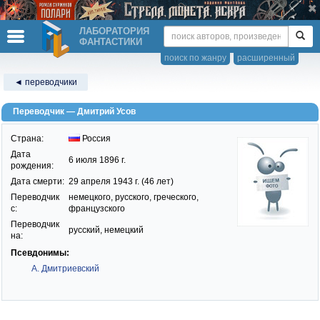
ЛАБОРАТОРИЯ
ФАНТАСТИКИ
поиск по жанру
расширенный
◄ переводчики
Переводчик — Дмитрий Усов
Страна:
Россия
Дата
6 июля 1896 г.
рождения:
Дата смерти:
29 апреля 1943 г. (46 лет)
Переводчик
немецкого, русского, греческого,
c:
французского
Переводчик
русский, немецкий
на:
Псевдонимы:
А. Дмитриевский