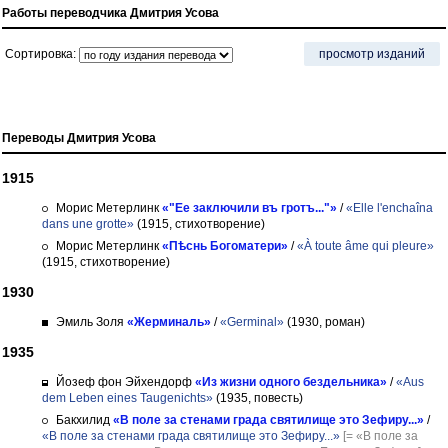
Работы переводчика Дмитрия Усова
Сортировка:
просмотр изданий
Переводы Дмитрия Усова
1915
Морис Метерлинк
«"Ее заключили въ гротъ..."»
/
«Elle l'enchaîna
dans une grotte»
(1915, стихотворение)
Морис Метерлинк
«Пѣснь Богоматери»
/
«À toute âme qui pleure»
(1915, стихотворение)
1930
Эмиль Золя
«Жерминаль»
/
«Germinal»
(1930, роман)
1935
Йозеф фон Эйхендорф
«Из жизни одного бездельника»
/
«Aus
dem Leben eines Taugenichts»
(1935, повесть)
Бакхилид
«В поле за стенами града святилище это Зефиру...»
/
«В поле за стенами града святилище это Зефиру...»
[= «В поле за