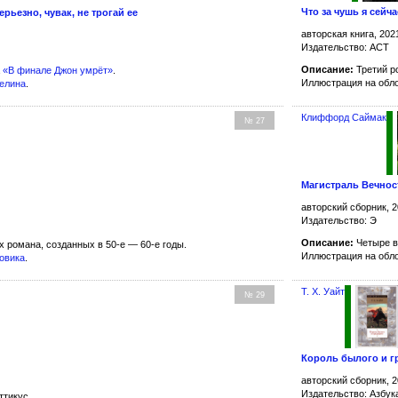
Что за чушь я сейч
ерьезно, чувак, не трогай ее
авторская книга, 202
Издательство: АСТ
Описание:
Третий р
а
«В финале Джон умрёт»
.
Иллюстрация на обл
телина
.
Клиффорд Саймак
№ 27
Магистраль Вечнос
авторский сборник, 2
Издательство: Э
Описание:
Четыре в
 романа, созданных в 50-е — 60-е годы.
Иллюстрация на обл
бовика
.
Т. Х. Уайт
№ 29
Король былого и г
авторский сборник, 2
Издательство: Азбук
ттикус