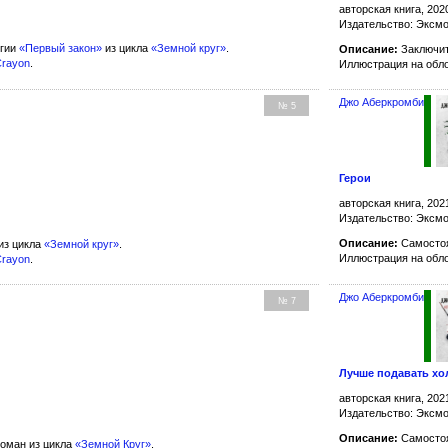
авторская книга, 202
Издательство: Эксмо
огии
«Первый закон»
из цикла
«Земной круг»
.
Описание:
Заключит
Crayon
.
Иллюстрация на обл
Джо Аберкромби
№ 5
Герои
авторская книга, 202
Издательство: Эксмо
Описание:
Самостоя
из цикла
«Земной круг»
.
Иллюстрация на обл
Crayon
.
Джо Аберкромби
№ 7
Лучше подавать х
авторская книга, 202
Издательство: Эксмо
Описание:
Самостоя
оман из цикла
«Земной Круг»
.