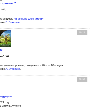
ас прочитал?
1 год
оман цикла
«В финале Джон умрёт»
.
ожке
В. Петелина
.
№ 28
ти
017 год
нецикловых романа, созданных в 70-е — 80-е годы.
ожке
А. Дубовика
.
№ 30
рядущего
021 год
а, Азбука-Аттикус