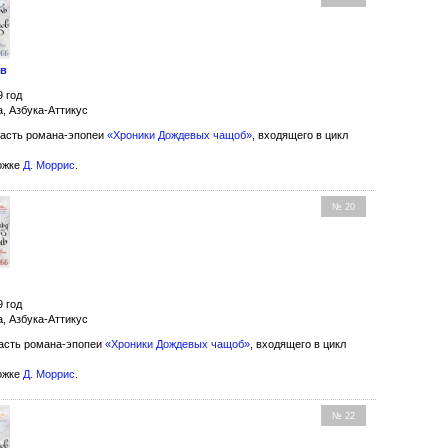
ов
9 год
а, Азбука-Аттикус
асть романа-эпопеи
«Хроники Дождевых чащоб»
, входящего в цикл
ожке
Д. Моррис
.
№ 20
9 год
а, Азбука-Аттикус
асть романа-эпопеи
«Хроники Дождевых чащоб»
, входящего в цикл
ожке
Д. Моррис
.
№ 22