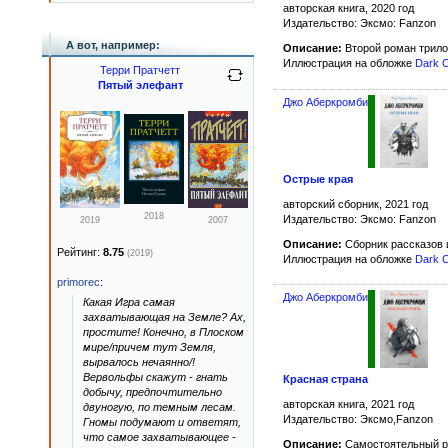
авторская книга, 2020 год
Издательство: Эксмо: Fanzon
А вот, например:
Описание:
Второй роман трил
Иллюстрация на обложке
Dark 
Терри Пратчетт
Пятый элефант
Джо Аберкромби
Острые края
авторский сборник, 2021 год
2018
Издательство: Эксмо: Fanzon
2019
2007
Описание:
Сборник рассказов 
Рейтинг:
8.75
(2019)
Иллюстрация на обложке
Dark 
primorec
:
Джо Аберкромби
Какая Игра самая
захватывающая на Земле? Ах,
простите! Конечно, в Плоском
мире/причем тут Земля,
вырвалось нечаянно/!
Вервольфы скажут - гнать
Красная страна
добычу, предпочтительно
авторская книга, 2021 год
двуногую, по темным лесам.
Издательство: Эксмо,Fanzon
Гномы подумают и ответят,
что самое захватывающее -
Описание:
Самостоятельный р