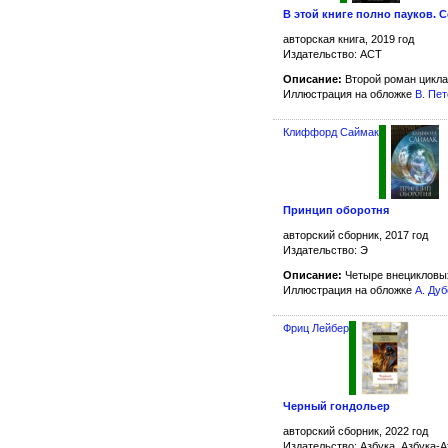
В этой книге полно пауков. С
авторская книга, 2019 год
Издательство: АСТ
Описание:
Второй роман цикл
Иллюстрация на обложке
В. Пе
Клиффорд Саймак
Принцип оборотня
авторский сборник, 2017 год
Издательство: Э
Описание:
Четыре внецикловых
Иллюстрация на обложке
А. Ду
Фриц Лейбер
Черный гондольер
авторский сборник, 2022 год
Издательство: Азбука, Азбука-А