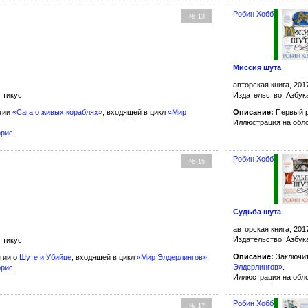
Робин Хобб
№ 13
Миссия шута
авторская книга, 201
ттикус
Издательство: Азбук
огии
«Сага о живых кораблях»
, входящей в цикл
«Мир
Описание:
Первый р
Иллюстрация на обл
ррис
.
Робин Хобб
№ 15
Судьба шута
авторская книга, 201
Издательство: Азбук
ттикус
Описание:
Заключит
гии о
Шуте и Убийце
, входящей в цикл
«Мир Элдерлингов»
.
Элдерлингов»
.
ррис
.
Иллюстрация на обл
Робин Хобб
№ 17