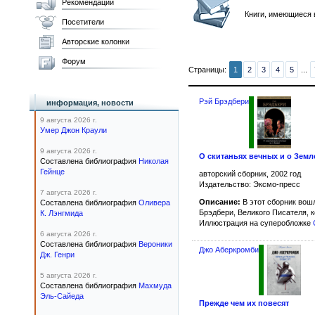
Рекомендации
Книги, имеющиеся 
Посетители
Авторские колонки
Форум
Страницы:
1
2
3
4
5
...
Рэй Брэдбери
информация, новости
9 августа 2026 г.
Умер Джон Краули
9 августа 2026 г.
О скитаньях вечных и о Земл
Составлена библиография
Николая
Гейнце
авторский сборник, 2002 год
Издательство: Эксмо-пресс
7 августа 2026 г.
Описание:
В этот сборник вош
Составлена библиография
Оливера
Брэдбери, Великого Писателя, к
К. Лэнгмида
Иллюстрация на суперобложке
6 августа 2026 г.
Составлена библиография
Вероники
Джо Аберкромби
Дж. Генри
5 августа 2026 г.
Составлена библиография
Махмуда
Эль-Сайеда
Прежде чем их повесят