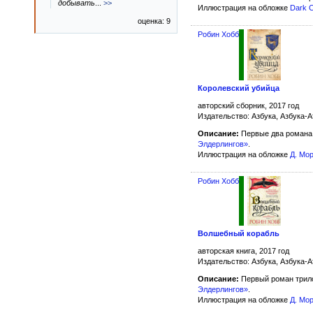
добывать
...
>>
Иллюстрация на обложке
Dark 
оценка: 9
Робин Хобб
Королевский убийца
авторский сборник, 2017 год
Издательство: Азбука, Азбука-А
Описание:
Первые два романа
Элдерлингов»
.
Иллюстрация на обложке
Д. Мо
Робин Хобб
Волшебный корабль
авторская книга, 2017 год
Издательство: Азбука, Азбука-А
Описание:
Первый роман трил
Элдерлингов»
.
Иллюстрация на обложке
Д. Мо