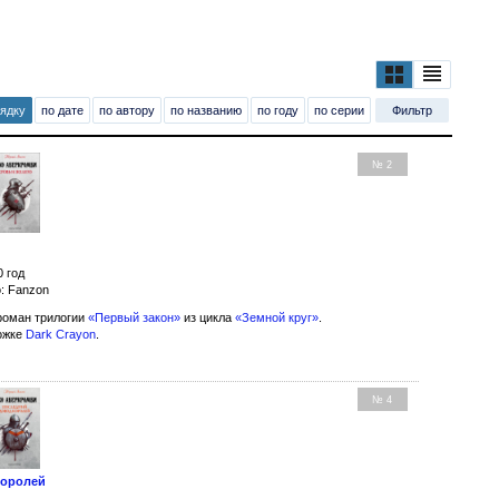
рядку
по дате
по автору
по названию
по году
по серии
Фильтр
№ 2
0 год
: Fanzon
оман трилогии
«Первый закон»
из цикла
«Земной круг»
.
ожке
Dark Crayon
.
№ 4
королей