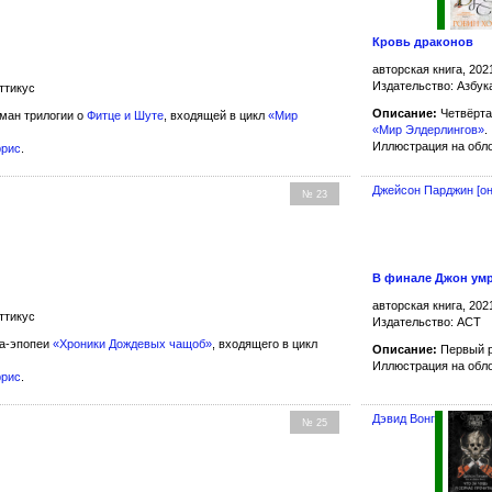
Кровь драконов
авторская книга, 202
Издательство: Азбук
ттикус
Описание:
Четвёрта
ман трилогии о
Фитце и Шуте
, входящей в цикл
«Мир
«Мир Элдерлингов»
.
Иллюстрация на обл
ррис
.
Джейсон Парджин [он
№ 23
В финале Джон ум
авторская книга, 202
ттикус
Издательство: АСТ
на-эпопеи
«Хроники Дождевых чащоб»
, входящего в цикл
Описание:
Первый 
Иллюстрация на обл
ррис
.
Дэвид Вонг
№ 25