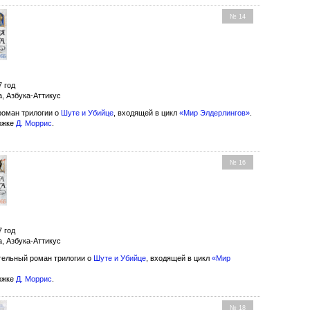
№ 14
7 год
а, Азбука-Аттикус
оман трилогии о
Шуте и Убийце
, входящей в цикл
«Мир Элдерлингов»
.
ожке
Д. Моррис
.
№ 16
7 год
а, Азбука-Аттикус
ельный роман трилогии о
Шуте и Убийце
, входящей в цикл
«Мир
ожке
Д. Моррис
.
№ 18