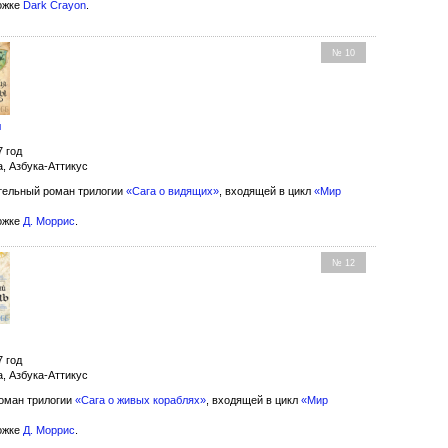
ожке
Dark Crayon
.
№ 10
ы
7 год
а, Азбука-Аттикус
ельный роман трилогии
«Сага о видящих»
, входящей в цикл
«Мир
ожке
Д. Моррис
.
№ 12
7 год
а, Азбука-Аттикус
оман трилогии
«Сага о живых кораблях»
, входящей в цикл
«Мир
ожке
Д. Моррис
.