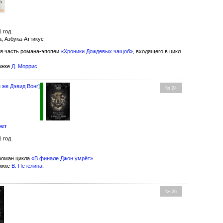
1 год
а, Азбука-Аттикус
я часть романа-эпопеи
«Хроники Дождевых чащоб»
, входящего в цикл
ожке
Д. Моррис
.
 же Дэвид Вонг]
№ 24
рет
1 год
роман цикла
«В финале Джон умрёт»
.
ожке
В. Петелина
.
№ 26