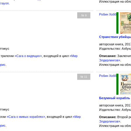
Иллюстрация на обл
Crayon
.
Робин Хобб
№ 9
Странствия убийц
авторская книга, 201
ттикус
Издательство: Азбук
 трилогии
«Сага о видящих»
, входящей в цикл
«Мир
Описание:
Заключит
Элдерлингов»
.
ррис
.
Иллюстрация на обл
Робин Хобб
№ 11
Безумный корабль
авторская книга, 201
ттикус
Издательство: Азбук
огии
«Сага о живых кораблях»
, входящей в цикл
«Мир
Описание:
Второй р
Элдерлингов»
.
ррис
.
Иллюстрация на обл