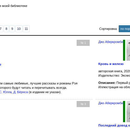
в моей библиотеке
7
8
9
10
11
Сортировка:
по по
Джо Аберкромби
№ 1
Кровь и железо
е
авторская книга, 202
Издательство: Эксмо
Описание:
Первый р
ли самые любимые, лучшие рассказы и романы Рэя
Иллюстрация на обл
оторого будут читать и перечитывать всегда.
С. Юлла
,
Д. Бёрнсa
(в издании не указан).
Джо Аберкромби
№ 3
Последний довод 