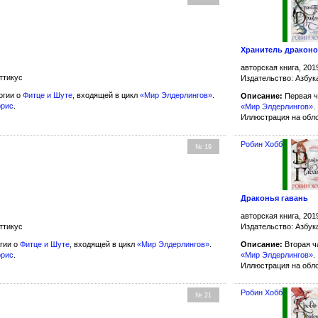
Хранитель дракон
авторская книга, 201
ттикус
Издательство: Азбук
огии о
Фитце и Шуте
, входящей в цикл
«Мир Элдерлингов»
.
Описание:
Первая ч
ррис
.
«Мир Элдерлингов»
.
Иллюстрация на обл
Робин Хобб
№ 19
Драконья гавань
авторская книга, 201
Издательство: Азбук
ттикус
Описание:
Вторая ч
гии о
Фитце и Шуте
, входящей в цикл
«Мир Элдерлингов»
.
«Мир Элдерлингов»
.
ррис
.
Иллюстрация на обл
Робин Хобб
№ 21