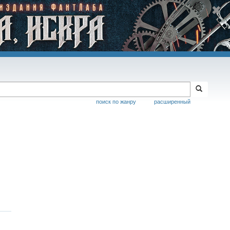
поиск по жанру
расширенный