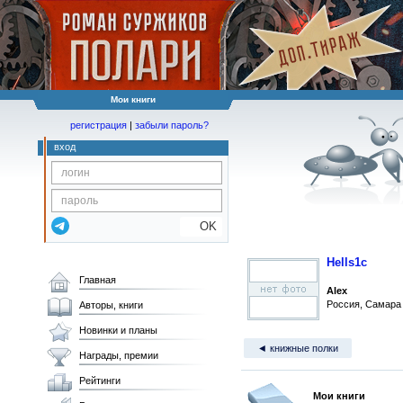
Мои книги
регистрация
|
забыли пароль?
вход
OK
Hells1c
Главная
Alex
Россия, Самара
Авторы, книги
Новинки и планы
◄ книжные полки
Награды, премии
Рейтинги
Мои книги