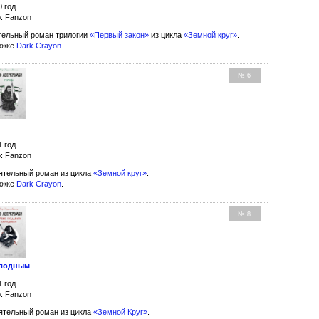
0 год
: Fanzon
ельный роман трилогии
«Первый закон»
из цикла
«Земной круг»
.
ожке
Dark Crayon
.
№ 6
1 год
: Fanzon
тельный роман из цикла
«Земной круг»
.
ожке
Dark Crayon
.
№ 8
олодным
1 год
: Fanzon
тельный роман из цикла
«Земной Круг»
.