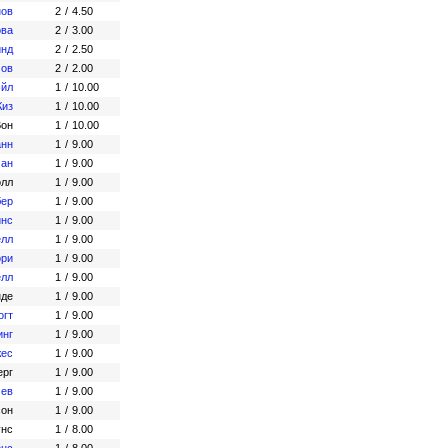
нов
2
/
4.50
ова
2
/
3.00
йнд
2
/
2.50
мов
2
/
2.00
эйл
1
/
10.00
Киз
1
/
10.00
Вон
1
/
10.00
анн
1
/
9.00
ман
1
/
9.00
олл
1
/
9.00
бер
1
/
9.00
инс
1
/
9.00
елл
1
/
9.00
ори
1
/
9.00
елл
1
/
9.00
нде
1
/
9.00
огт
1
/
9.00
инг
1
/
9.00
жес
1
/
9.00
ерг
1
/
9.00
чев
1
/
9.00
сон
1
/
9.00
унс
1
/
8.00