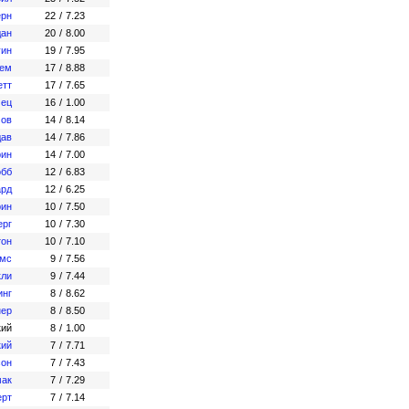
ерн
22
/
7.23
дан
20
/
8.00
уин
19
/
7.95
Лем
17
/
8.88
етт
17
/
7.65
мец
16
/
1.00
мов
14
/
8.14
дав
14
/
7.86
рин
14
/
7.00
обб
12
/
6.83
ард
12
/
6.25
рин
10
/
7.50
ерг
10
/
7.30
тон
10
/
7.10
ймс
9
/
7.56
кли
9
/
7.44
инг
8
/
8.62
нер
8
/
8.50
кий
8
/
1.00
кий
7
/
7.71
сон
7
/
7.43
мак
7
/
7.29
ерт
7
/
7.14