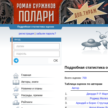
Подробная статистика оценок
регистрация
|
забыли пароль?
вход
OK
Подробная статистика 
Главная
Всего оценок:
769
Авторы, книги
Таблица оценок по авторам
Автор
Новинки и планы
1.
Джордж Р. Р. Мар
Награды, премии
2.
Роджер Желя
Рейтинги
3.
Аркадий и Борис Стругац
4.
Артур Конан Д