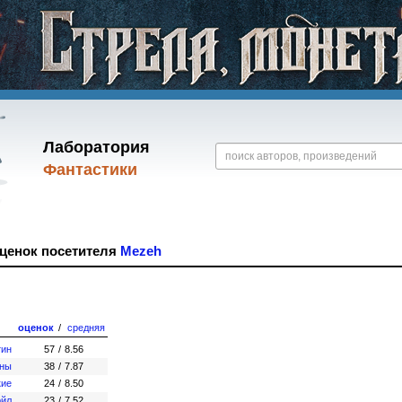
Лаборатория
Фантастики
оценок посетителя
Mezeh
оценок
/
средняя
тин
57
/
8.56
зны
38
/
7.87
кие
24
/
8.50
ойл
23
/
7.52