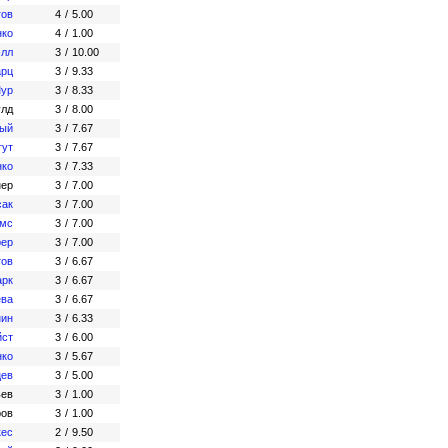
гов
4
/
5.00
нко
4
/
1.00
элл
3
/
10.00
арц
3
/
9.33
Мур
3
/
8.33
улд
3
/
8.00
ный
3
/
7.67
гут
3
/
7.67
нко
3
/
7.33
нер
3
/
7.00
сак
3
/
7.00
ямс
3
/
7.00
рер
3
/
7.00
тов
3
/
6.67
арк
3
/
6.67
ёва
3
/
6.67
нин
3
/
6.33
йст
3
/
6.00
нко
3
/
5.67
цев
3
/
5.00
ьев
3
/
1.00
ров
3
/
1.00
кес
2
/
9.50