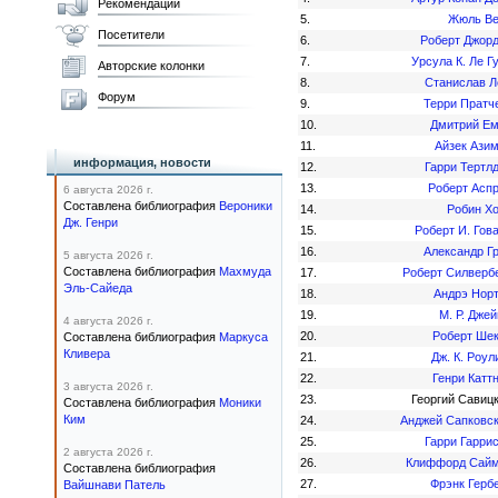
Рекомендации
5.
Жюль В
Посетители
6.
Роберт Джор
7.
Урсула К. Ле Г
Авторские колонки
8.
Станислав 
Форум
9.
Терри Пратч
10.
Дмитрий Е
11.
Айзек Ази
информация, новости
12.
Гарри Тертл
13.
Роберт Асп
6 августа 2026 г.
Составлена библиография
Вероники
14.
Робин Х
Дж. Генри
15.
Роберт И. Гов
16.
Александр Г
5 августа 2026 г.
Составлена библиография
Махмуда
17.
Роберт Силверб
Эль-Сайеда
18.
Андрэ Нор
19.
М. Р. Дже
4 августа 2026 г.
20.
Роберт Ше
Составлена библиография
Маркуса
Кливера
21.
Дж. К. Роул
22.
Генри Катт
3 августа 2026 г.
23.
Георгий Савиц
Составлена библиография
Моники
Ким
24.
Анджей Сапковс
25.
Гарри Гарри
2 августа 2026 г.
26.
Клиффорд Сай
Составлена библиография
27.
Фрэнк Герб
Вайшнави Патель