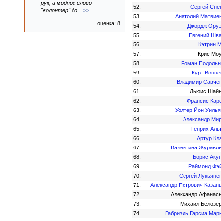
рук, а модное слово
52.
Сергей Сне
"волонтер" до
...
>>
53.
Анатолий Матвие
оценка: 8
54.
Джордж Ору
55.
Евгений Шв
56.
Кэтрин 
57.
Крис Мо
58.
Роман Подоль
59.
Курт Вонне
60.
Владимир Савче
61.
Льюис Шай
62.
Франсис Кар
63.
Уолтер Йон Уиль
64.
Александр Ми
65.
Генрих Аль
66.
Артур Кл
67.
Валентина Журавл
68.
Борис Аку
69.
Раймонд Фэ
70.
Сергей Лукьяне
71.
Александр Петрович Казан
72.
Александр Афанас
73.
Михаил Белозе
74.
Габриэль Гарсиа Мар