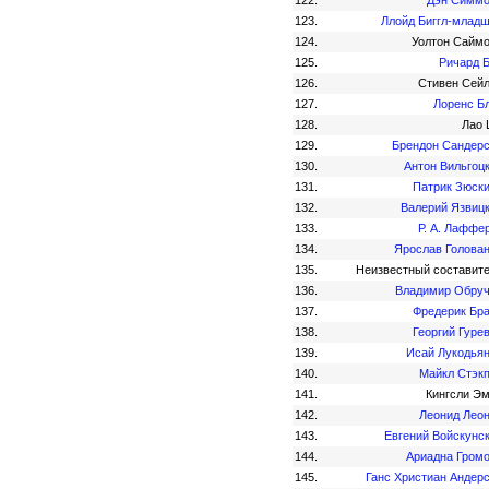
122.
Дэн Симм
123.
Ллойд Биггл-млад
124.
Уолтон Сайм
125.
Ричард 
126.
Стивен Сей
127.
Лоренс Б
128.
Лао
129.
Брендон Сандер
130.
Антон Вильгоц
131.
Патрик Зюск
132.
Валерий Язвиц
133.
Р. А. Лаффе
134.
Ярослав Голова
135.
Неизвестный составит
136.
Владимир Обру
137.
Фредерик Бр
138.
Георгий Гуре
139.
Исай Лукодья
140.
Майкл Стэк
141.
Кингсли Э
142.
Леонид Лео
143.
Евгений Войскунс
144.
Ариадна Гром
145.
Ганс Христиан Андер