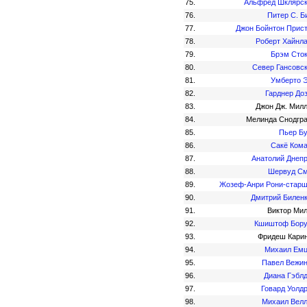
75.
Альфред Шклярс
76.
Питер С. Б
77.
Джон Бойнтон Прис
78.
Роберт Хайнл
79.
Брэм Сто
80.
Север Гансовс
81.
Умберто 
82.
Гарднер До
83.
Джон Дж. Мил
84.
Мелинда Снодгр
85.
Пьер Б
86.
Сакё Ком
87.
Анатолий Днеп
88.
Шервуд С
89.
Жозеф-Анри Рони-стар
90.
Дмитрий Билен
91.
Виктор Ми
92.
Кшиштоф Бор
93.
Фридеш Кари
94.
Михаил Ем
95.
Павел Вежи
96.
Диана Гэбл
97.
Говард Уолд
98.
Михаил Вел