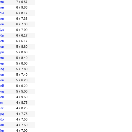
ямс
7
/
6.57
кин
6
/
9.83
дем
6
/
8.17
вин
6
/
7.33
ков
6
/
7.33
Кук
6
/
7.00
мби
6
/
6.17
яев
6
/
6.17
ков
5
/
8.80
ери
5
/
8.60
амс
5
/
8.40
тер
5
/
8.00
олд
5
/
7.80
сон
5
/
7.40
мов
5
/
6.20
кий
5
/
6.20
ртц
5
/
5.00
вен
4
/
9.50
инг
4
/
8.75
ллс
4
/
8.25
ард
4
/
7.75
Абэ
4
/
7.50
ман
4
/
7.50
Гир
4
/
7.00