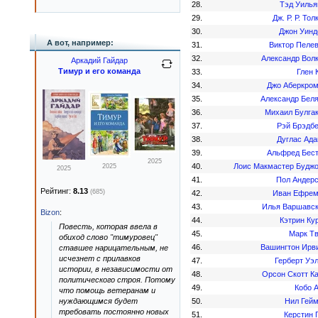
28.
Тэд Уиль
29.
Дж. Р. Р. Тол
30.
Джон Уин
А вот, например:
31.
Виктор Пеле
32.
Александр Вол
Аркадий Гайдар
Тимур и его команда
33.
Глен 
34.
Джо Аберкро
35.
Александр Бел
36.
Михаил Булга
37.
Рэй Брэдб
38.
Дуглас Ад
39.
Альфред Бес
2025
40.
Лоис Макмастер Будж
2025
2025
41.
Пол Андер
Рейтинг:
8.13
(685)
42.
Иван Ефре
43.
Илья Варшавс
Bizon
:
44.
Кэтрин Ку
Повесть, которая ввела в
45.
Марк Т
обиход слово "тимуровец"
46.
Вашингтон Ирв
ставшее нарицательным, не
исчезнет с прилавков
47.
Герберт Уэ
истории, в независимости от
48.
Орсон Скотт К
политического строя. Потому
49.
Кобо 
что помощь ветеранам и
нуждающимся будет
50.
Нил Гей
требовать постоянно новых
51.
Керстин 