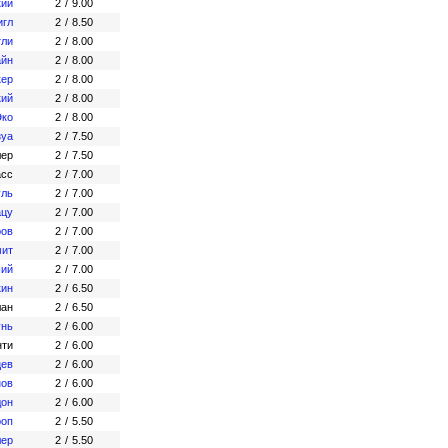
кий
2
/
9.00
игл
2
/
8.50
тли
2
/
8.00
айн
2
/
8.00
кер
2
/
8.00
кий
2
/
8.00
Эко
2
/
8.00
зуа
2
/
7.50
лер
2
/
7.50
асс
2
/
7.00
уль
2
/
7.00
ацу
2
/
7.00
ров
2
/
7.00
мит
2
/
7.00
ший
2
/
7.00
кин
2
/
6.50
лан
2
/
6.50
унь
2
/
6.00
нти
2
/
6.00
цев
2
/
6.00
нов
2
/
6.00
дон
2
/
6.00
роп
2
/
5.50
лер
2
/
5.50