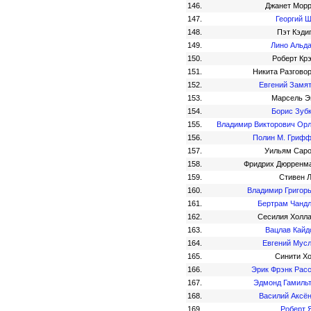
146.
Джанет Мор
147.
Георгий 
148.
Пэт Кэди
149.
Лино Альд
150.
Роберт Кр
151.
Никита Разгово
152.
Евгений Замя
153.
Марсель 
154.
Борис Зуб
155.
Владимир Викторович Ор
156.
Полин М. Гриф
157.
Уильям Сар
158.
Фридрих Дюрренм
159.
Стивен 
160.
Владимир Григор
161.
Бертрам Чанд
162.
Сесилия Холл
163.
Вацлав Кай
164.
Евгений Мус
165.
Синити Х
166.
Эрик Фрэнк Рас
167.
Эдмонд Гамиль
168.
Василий Аксё
169.
Роберт 