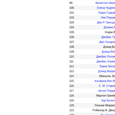
99.
Валентин Ива
100.
Елена Чудин
101.
Терри Гудка
102.
Ник Перу
103.
Джо Р. Лансд
104.
Дэниел 
105.
Кэрри 
106.
Джеймс Г
107.
Джо Холде
108.
Дэвид Б
109.
Дэвид Ве
110.
Джеймс Ролл
111.
Джеймс Клав
112.
Томас Мэл
113.
Дэвид Морр
114.
Михаэль Э
115.
Альфред Ван В
116.
С. М. Стирл
117.
Артур Порд
118.
Мартин Гринб
119.
Кир Булы
120.
Уильям Морри
121.
Рэймонд Ф. Джо