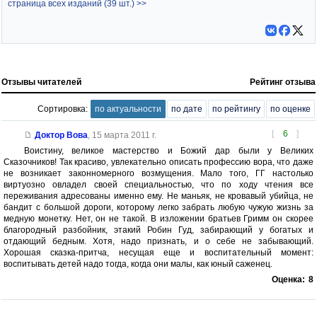
страница всех изданий (39 шт.) >>
Отзывы читателей
Рейтинг отзыва
Сортировка:
по актуальности
по дате
по рейтингу
по оценке
[
6
]
Доктор Вова
,
15 марта 2011 г.
Воистину, великое мастерство и Божий дар были у Великих
Сказочников! Так красиво, увлекательно описать профессию вора, что даже
не возникает законномерного возмущения. Мало того, ГГ настолько
виртуозно овладел своей специальностью, что по ходу чтения все
переживания адресованы именно ему. Не маньяк, не кровавый убийца, не
бандит с большой дороги, которому легко забрать любую чужую жизнь за
медную монетку. Нет, он не такой. В изложении братьев Гримм он скорее
благородный разбойник, этакий Робин Гуд, забирающий у богатых и
отдающий бедным. Хотя, надо признать, и о себе не забывающий.
Хорошая сказка-притча, несущая еще и воспитательный момент:
воспитывать детей надо тогда, когда они малы, как юный саженец.
Оценка:
8