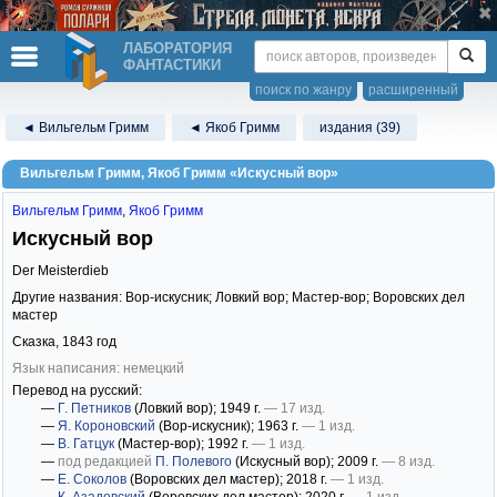
ЛАБОРАТОРИЯ
ФАНТАСТИКИ
поиск по жанру
расширенный
◄ Вильгельм Гримм
◄ Якоб Гримм
издания (39)
Вильгельм Гримм, Якоб Гримм «Искусный вор»
Вильгельм Гримм
,
Якоб Гримм
Искусный вор
Der Meisterdieb
Другие названия: Вор-искусник; Ловкий вор; Мастер-вор; Воровских дел
мастер
Сказка,
1843
год
Язык написания: немецкий
Перевод на русский:
—
Г. Петников
(Ловкий вор)
; 1949 г.
— 17 изд.
—
Я. Короновский
(Вор-искусник)
; 1963 г.
— 1 изд.
—
В. Гатцук
(Мастер-вор)
; 1992 г.
— 1 изд.
—
под редакцией
П. Полевого
(Искусный вор)
; 2009 г.
— 8 изд.
—
Е. Соколов
(Воровских дел мастер)
; 2018 г.
— 1 изд.