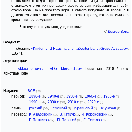
пожелание отведать простой крестьянской пищи. И признался он
старикам, что он- их пропавший в детстве сын, избравший для себя
стезю вора. Но не простого вора, а самого искусного из воров. И в
доказательство этого, поехал он в гости к графу, который был его
крестным при рождении.
Что случилось дальше, увидите сами.
©
Доктор Вова
Входит в:
— сборник
«Kinder- und Hausmärchen. Zweiter band. Große Ausgabe»
,
1857 г.
Экранизации:
—
«Мастер-плут» / «Der Meisterdieb»
, Германия, 2010 // реж.
Кристиан Тэде
Издания:
ВСЕ
(39)
/период:
1890-е
,
1940-е
,
1950-е
,
1960-е
,
1980-е
,
(2)
(1)
(2)
(2)
(4)
1990-е
,
2000-е
,
2010-е
,
2020-е
(4)
(10)
(11)
(3)
/языки:
русский
,
немецкий
,
украинский
,
не указан
(36)
(1)
(1)
(1)
/перевод:
К. Азадовский
,
В. Гатцук
,
Я. Короновский
,
(1)
(1)
(1)
Г. Петников
,
П. Полевой
,
Е. Соколов
(17)
(8)
(1)