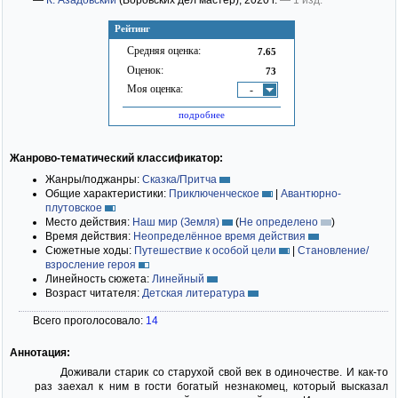
—
К. Азадовский
(Воровских дел мастер)
; 2020 г.
— 1 изд.
Рейтинг
Средняя оценка:
7.65
Оценок:
73
Моя оценка:
-
подробнее
Жанрово-тематический классификатор:
Жанры/поджанры:
Сказка/Притча
Общие характеристики:
Приключенческое
|
Авантюрно-
плутовское
Место действия:
Наш мир (Земля)
(
Не определено
)
Время действия:
Неопределённое время действия
Сюжетные ходы:
Путешествие к особой цели
|
Становление/
взросление героя
Линейность сюжета:
Линейный
Возраст читателя:
Детская литература
Всего проголосовало:
14
Аннотация:
Доживали старик со старухой свой век в одиночестве. И как-то
раз заехал к ним в гости богатый незнакомец, который высказал