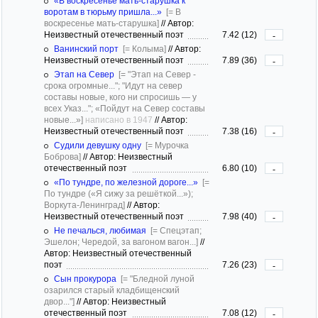
«В воскресенье мать-старушка к
воротам в тюрьму пришла...»
[= В
воскресенье мать-старушка]
//
Автор:
Неизвестный отечественный поэт
7.42 (12)
-
Ванинский порт
[= Колыма]
//
Автор:
Неизвестный отечественный поэт
7.89 (36)
-
Этап на Север
[= "Этап на Север -
срока огромные..."; "Идут на север
составы новые, кого ни спросишь — у
всех Указ..."; «Пойдут на Север составы
новые...»]
написано в 1947
//
Автор:
Неизвестный отечественный поэт
7.38 (16)
-
Судили девушку одну
[= Мурочка
Боброва]
//
Автор: Неизвестный
отечественный поэт
6.80 (10)
-
«По тундре, по железной дороге...»
[=
По тундре («Я сижу за решёткой...»);
Воркута-Ленинград]
//
Автор:
Неизвестный отечественный поэт
7.98 (40)
-
Не печалься, любимая
[= Спецэтап;
Эшелон; Чередой, за вагоном вагон...]
//
Автор: Неизвестный отечественный
поэт
7.26 (23)
-
Сын прокурора
[= "Бледной луной
озарился старый кладбищенский
двор..."]
//
Автор: Неизвестный
отечественный поэт
7.08 (12)
-