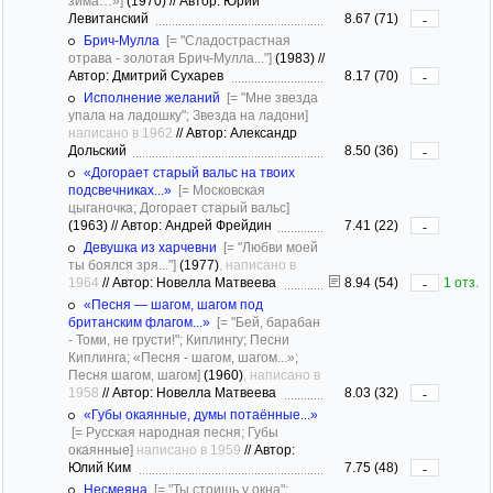
зима…»]
(1970)
//
Автор: Юрий
Левитанский
8.67 (71)
-
Брич-Мулла
[= "Сладострастная
отрава - золотая Брич-Мулла..."]
(1983)
//
Автор: Дмитрий Сухарев
8.17 (70)
-
Исполнение желаний
[= "Мне звезда
упала на ладошку"; Звезда на ладони]
написано в 1962
//
Автор: Александр
Дольский
8.50 (36)
-
«Догорает старый вальс на твоих
подсвечниках...»
[= Московская
цыганочка; Догорает старый вальс]
(1963)
//
Автор: Андрей Фрейдин
7.41 (22)
-
Девушка из харчевни
[= "Любви моей
ты боялся зря..."]
(1977)
, написано в
1964
//
Автор: Новелла Матвеева
8.94 (54)
1 отз.
-
«Песня — шагом, шагом под
британским флагом...»
[= "Бей, барабан
- Томи, не грусти!"; Киплингу; Песни
Киплинга; «Песня - шагом, шагом...»;
Песня шагом, шагом]
(1960)
, написано в
1958
//
Автор: Новелла Матвеева
8.03 (32)
-
«Губы окаянные, думы потаённые...»
[= Русская народная песня; Губы
окаянные]
написано в 1959
//
Автор:
Юлий Ким
7.75 (48)
-
Несмеяна
[= "Ты стоишь у окна";