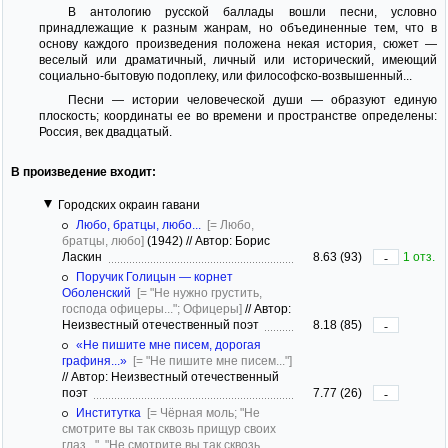
В антологию русской баллады вошли песни, условно
принадлежащие к разным жанрам, но объединенные тем, что в
основу каждого произведения положена некая история, сюжет —
веселый или драматичный, личный или исторический, имеющий
социально-бытовую подоплеку, или философско-возвышенный...
Песни — истории человеческой души — образуют единую
плоскость; координаты ее во времени и пространстве определены:
Россия, век двадцатый.
В произведение входит:
Городских окраин гавани
Любо, братцы, любо...
[= Любо,
братцы, любо]
(1942)
//
Автор: Борис
Ласкин
8.63 (93)
1 отз.
-
Поручик Голицын — корнет
Оболенский
[= "Не нужно грустить,
господа офицеры..."; Офицеры]
//
Автор:
Неизвестный отечественный поэт
8.18 (85)
-
«Не пишите мне писем, дорогая
графиня...»
[= "Не пишите мне писем..."]
//
Автор: Неизвестный отечественный
поэт
7.77 (26)
-
Институтка
[= Чёрная моль; "Не
смотрите вы так сквозь прищур своих
глаз...", "Не смотрите вы так сквозь