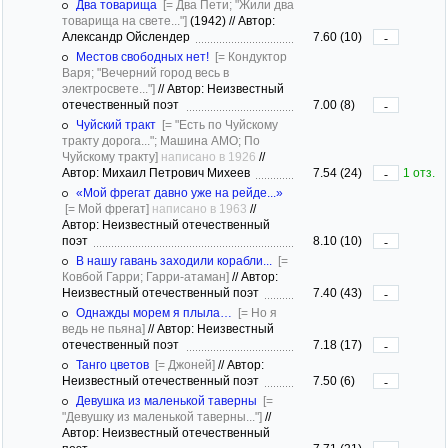
Два товарища
[= Два Пети; "Жили два
товарища на свете..."]
(1942)
//
Автор:
Александр Ойслендер
7.60 (10)
-
Местов свободных нет!
[= Кондуктор
Варя; "Вечерний город весь в
электросвете..."]
//
Автор: Неизвестный
отечественный поэт
7.00 (8)
-
Чуйский тракт
[= "Есть по Чуйскому
тракту дорога..."; Машина АМО; По
Чуйскому тракту]
написано в 1926
//
Автор: Михаил Петрович Михеев
7.54 (24)
1 отз.
-
«Мой фрегат давно уже на рейде...»
[= Мой фрегат]
написано в 1963
//
Автор: Неизвестный отечественный
поэт
8.10 (10)
-
В нашу гавань заходили корабли...
[=
Ковбой Гарри; Гарри-атаман]
//
Автор:
Неизвестный отечественный поэт
7.40 (43)
-
Однажды морем я плыла…
[= Но я
ведь не пьяна]
//
Автор: Неизвестный
отечественный поэт
7.18 (17)
-
Танго цветов
[= Джоней]
//
Автор:
Неизвестный отечественный поэт
7.50 (6)
-
Девушка из маленькой таверны
[=
"Девушку из маленькой таверны..."]
//
Автор: Неизвестный отечественный