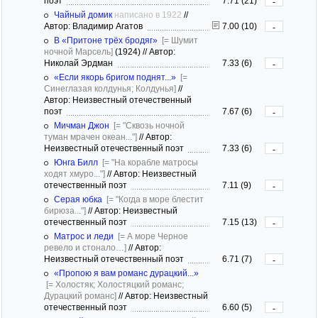
поэт
7.71 (21)
-
Чайный домик
написано в 1922
//
Автор: Владимир Агатов
7.00 (10)
-
В «Притоне трёх бродяг»
[= Шумит
ночной Марсель]
(1924)
//
Автор:
Николай Эрдман
7.33 (6)
-
«Если якорь бригом поднят...»
[=
Синеглазая колдунья; Колдунья]
//
Автор: Неизвестный отечественный
поэт
7.67 (6)
-
Мичман Джон
[= "Сквозь ночной
туман мрачен океан..."]
//
Автор:
Неизвестный отечественный поэт
7.33 (6)
-
Юнга Билл
[= "На корабле матросы
ходят хмуро..."]
//
Автор: Неизвестный
отечественный поэт
7.11 (9)
-
Серая юбка
[= "Когда в море блестит
бирюза..."]
//
Автор: Неизвестный
отечественный поэт
7.15 (13)
-
Матрос и леди
[= А море Черное
ревело и стонало…]
//
Автор:
Неизвестный отечественный поэт
6.71 (7)
-
«Пропою я вам романс дурацкий...»
[= Холостяк; Холостяцкий романс;
Дурацкий романс]
//
Автор: Неизвестный
отечественный поэт
6.60 (5)
-