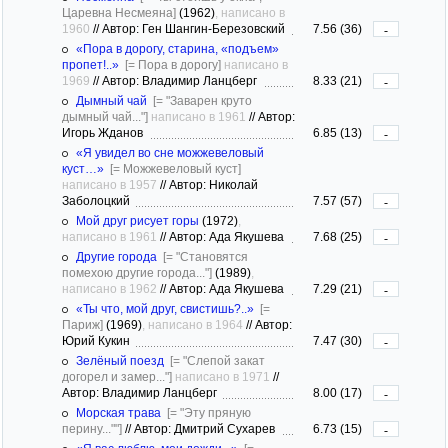
Царевна Несмеяна]
(1962)
, написано в
1960
//
Автор: Ген Шангин-Березовский
7.56 (36)
-
«Пора в дорогу, старина, «подъем»
пропет!..»
[= Пора в дорогу]
написано в
1969
//
Автор: Владимир Ланцберг
8.33 (21)
-
Дымный чай
[= "Заварен круто
дымный чай..."]
написано в 1961
//
Автор:
Игорь Жданов
6.85 (13)
-
«Я увидел во сне можжевеловый
куст…»
[= Можжевеловый куст]
написано в 1957
//
Автор: Николай
Заболоцкий
7.57 (57)
-
Мой друг рисует горы
(1972)
,
написано в 1961
//
Автор: Ада Якушева
7.68 (25)
-
Другие города
[= "Становятся
помехою другие города..."]
(1989)
,
написано в 1962
//
Автор: Ада Якушева
7.29 (21)
-
«Ты что, мой друг, свистишь?..»
[=
Париж]
(1969)
, написано в 1964
//
Автор:
Юрий Кукин
7.47 (30)
-
Зелёный поезд
[= "Слепой закат
догорел и замер..."]
написано в 1971
//
Автор: Владимир Ланцберг
8.00 (17)
-
Морская трава
[= "Эту пряную
перину...""]
//
Автор: Дмитрий Сухарев
6.73 (15)
-