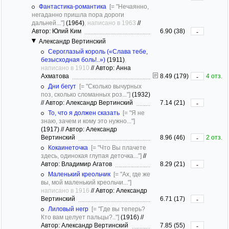
Фантастика-романтика
[= "Нечаянно,
негаданно пришла пора дороги
дальней..."]
(1964)
, написано в 1963
//
Автор: Юлий Ким
6.90 (38)
-
Александр Вертинский
Сероглазый король («Слава тебе,
безысходная боль!..»)
(1911)
,
написано в 1910
//
Автор: Анна
Ахматова
8.49 (179)
4 отз.
-
Дни бегут
[= "Сколько вычурных
поз, сколько сломанных роз..."]
(1932)
//
Автор: Александр Вертинский
7.14 (21)
-
То, что я должен сказать
[= "Я не
знаю, зачем и кому это нужно..."]
(1917)
//
Автор: Александр
Вертинский
8.96 (46)
2 отз.
-
Кокаинеточка
[= "Что Вы плачете
здесь, одинокая глупая деточка..."]
//
Автор: Владимир Агатов
8.29 (21)
-
Маленький креольчик
[= "Ах, где же
вы, мой маленький креольчи..."]
написано в 1916
//
Автор: Александр
Вертинский
6.71 (17)
-
Лиловый негр
[= "Где вы теперь?
Кто вам целует пальцы?.."]
(1916)
//
Автор: Александр Вертинский
7.85 (55)
-