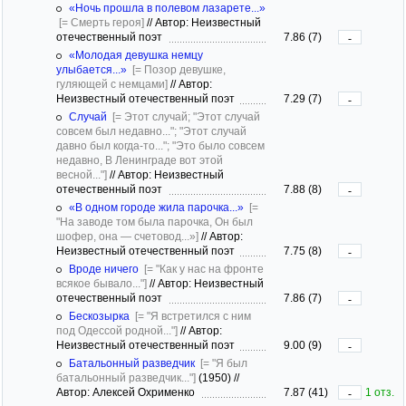
«Ночь прошла в полевом лазарете...»
[= Смерть героя]
//
Автор: Неизвестный
отечественный поэт
7.86 (7)
-
«Молодая девушка немцу
улыбается...»
[= Позор девушке,
гуляющей с немцами]
//
Автор:
Неизвестный отечественный поэт
7.29 (7)
-
Случай
[= Этот случай; "Этот случай
совсем был недавно..."; "Этот случай
давно был когда-то..."; "Это было совсем
недавно, В Ленинграде вот этой
весной..."]
//
Автор: Неизвестный
отечественный поэт
7.88 (8)
-
«В одном городе жила парочка...»
[=
"На заводе том была парочка, Он был
шофер, она — счетовод...»]
//
Автор:
Неизвестный отечественный поэт
7.75 (8)
-
Вроде ничего
[= "Как у нас на фронте
всякое бывало..."]
//
Автор: Неизвестный
отечественный поэт
7.86 (7)
-
Бескозырка
[= "Я встретился с ним
под Одессой родной..."]
//
Автор:
Неизвестный отечественный поэт
9.00 (9)
-
Батальонный разведчик
[= "Я был
батальонный разведчик..."]
(1950)
//
Автор: Алексей Охрименко
7.87 (41)
1 отз.
-