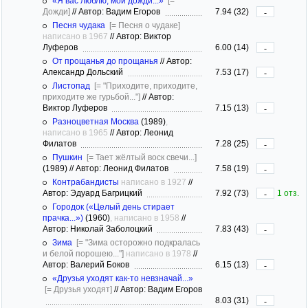
«Я вас люблю, мои дожди...»
[=
Дожди]
//
Автор: Вадим Егоров
7.94 (32)
-
Песня чудака
[= Песня о чудаке]
написано в 1967
//
Автор: Виктор
Луферов
6.00 (14)
-
От прощанья до прощанья
//
Автор:
Александр Дольский
7.53 (17)
-
Листопад
[= "Приходите, приходите,
приходите же гурьбой..."]
//
Автор:
Виктор Луферов
7.15 (13)
-
Разноцветная Москва
(1989)
,
написано в 1965
//
Автор: Леонид
Филатов
7.28 (25)
-
Пушкин
[= Тает жёлтый воск свечи...]
(1989)
//
Автор: Леонид Филатов
7.58 (19)
-
Контрабандисты
написано в 1927
//
Автор: Эдуард Багрицкий
7.92 (73)
1 отз.
-
Городок («Целый день стирает
прачка...»)
(1960)
, написано в 1958
//
Автор: Николай Заболоцкий
7.83 (43)
-
Зима
[= "Зима осторожно подкралась
и белой порошею..."]
написано в 1978
//
Автор: Валерий Боков
6.15 (13)
-
«Друзья уходят как-то невзначай...»
[= Друзья уходят]
//
Автор: Вадим Егоров
8.03 (31)
-