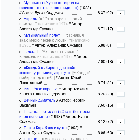
Музыкант («Музыкант играл на
скрипке – я в глаза его глядел...»)
(1983)
//
Автор: Булат Окуджава
8.37 (62)
-
Апрель
[= " Этот апрель - новый
приход..."]
написано в 1974
//
Автор:
Александр Суханов
6.71 (17)
-
Музыкальный полет
[= "Я знаю, я
знаю много песен о любви..."]
написано
в 1981
//
Автор: Александр Суханов
6.88 (8)
-
Телега
[= "Ах, телега ты моя...";
Колокольчик]
написано в 1975
//
Автор:
Александр Суханов
7.00 (18)
-
«Каждый выбирает для себя
женщину, религию, дорогу...»
[= Каждый
выбирает для себя]
//
Автор: Юрий
Левитанский
8.74 (81)
-
Вишнёвое варенье
//
Автор: Михаил
Константинович Щербаков
8.20 (20)
-
Вечный думатель
//
Автор: Георгий
Васильев
7.60 (15)
-
Песенка Тортиллы («Стать богатеем
иной норовит...»)
(1993)
//
Автор: Булат
Окуджава
8.12 (72)
-
Песня Карабаса и кукол
(1993)
//
Автор: Булат Окуджава
8.06 (63)
-
Цыганка
[= «Развесёлые цыгане по