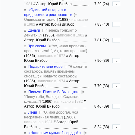
1981
//
Автор: Юрий Визбор
7.29 (24)
-
«Одинокий гитарист в
придорожном ресторане...»
[=
Одинокий гитарист]
(1988)
, написано
в 1982
//
Автор: Юрий Визбор
7.83 (40)
-
Деньги
[= "Теперь толкуют о
деньгах..."]
(1986)
, написано в 1982
//
Автор: Юрий Визбор
7.81 (32)
-
Три сосны
[= "Ах, какая пропажа -
пропала зима!.."; Ах, какая пропажа!]
(1986)
, написано в 1972
//
Автор:
Юрий Визбор
7.90 (39)
-
Подарите мне море
[= "Я когда-то
состарюсь, память временем
смоет..."; Я когда-то состарюсь]
(1986)
, написано в 1974
//
Автор:
Юрий Визбор
7.70 (33)
-
Письмо. Памяти В. Высоцкого
[=
"Пишу тебе, Володя, с Садового
кольца..."]
(1986)
, написано в 1982
//
Автор: Юрий Визбор
8.46 (39)
-
Леди
[= "О, моя дорогая, моя
несравненная леди!.."]
(1988)
,
написано в 1981
//
Автор: Юрий
Визбор
8.24 (33)
-
«Наполним музыкой сердца!..»
[=