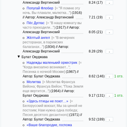
Александр Вертинский
8.24 (17)
-
Попугай Флобер
[= "Я помню эту
ночь. Вы плакали, малютка..."]
(1916)
//
Автор: Александр Вертинский
7.21 (19)
-
Пёс Дуглас
[= "В нашу комнату вы
часто приходили..."]
(1917)
//
Автор:
Александр Вертинский
8.05 (21)
-
Жёлтый ангел
[= "В вечерних
ресторанах, в парижских
балаганах..."]
(1934)
//
Автор:
Александр Вертинский
8.28 (29)
-
Булат Окуджава
Надежды маленький оркестрик
[=
"Когда внезапно возникает...";
Песенка о ночной Москве]
(1967)
//
Автор: Булат Окуджава
8.62 (146)
1 отз.
-
Молитва
[= Молитва Франсуа
Вийона; Франсуа Вийон; "Пока Земля
еще вертится..."]
(1964)
//
Автор:
Булат Окуджава
9.17 (131)
1 отз.
-
«Здесь птицы не поют…»
[=
Белорусский вокзал; Мы за ценой не
постоим; Нам нужна одна победа;
Песня десятого десантного]
(1971)
//
Автор: Булат Окуджава
9.52 (189)
-
«Ваше благородие, госпожа