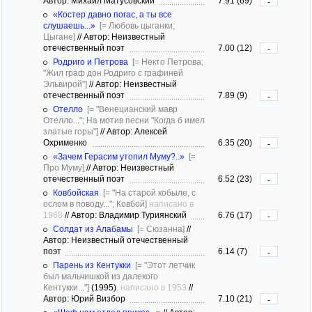
Автор: Михаил Матусовский
7.91 (69)
-
«Костер давно погас, а ты все
слушаешь...»
[= Любовь цыганки;
Цыгане]
//
Автор: Неизвестный
отечественный поэт
7.00 (12)
-
Родриго и Петрова
[= Некто Петрова;
"Жил граф дон Родриго с графиней
Эльвирой"]
//
Автор: Неизвестный
отечественный поэт
7.89 (9)
-
Отелло
[= "Венецианский мавр
Отелло..."; На мотив песни "Когда б имел
златые горы"]
//
Автор: Алексей
Охрименко
6.35 (20)
-
«Зачем Герасим утопил Муму?..»
[=
Про Муму]
//
Автор: Неизвестный
отечественный поэт
6.52 (23)
-
Ковбойская
[= "На старой кобыле, с
ослом в поводу..."; Ковбой]
написано в
1968
//
Автор: Владимир Туриянский
6.76 (17)
-
Солдат из Алабамы
[= Сюзанна]
//
Автор: Неизвестный отечественный
поэт
6.14 (7)
-
Парень из Кентукки
[= "Этот летчик
был мальчишкой из далекого
Кентукки..."]
(1995)
, написано в 1953
//
Автор: Юрий Визбор
7.10 (21)
-