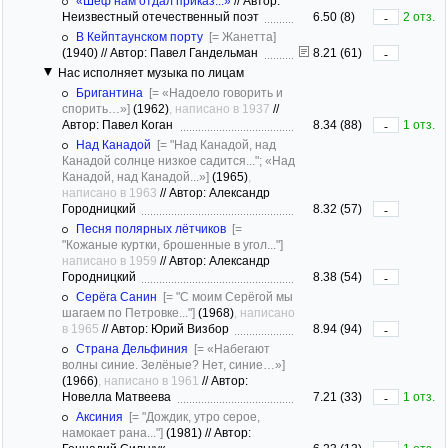
«Шеф нам отдал приказ...»
//
Автор:
Неизвестный отечественный поэт
6.50 (8)
2 отз.
-
В Кейптаунском порту
[= Жанетта]
(1940)
//
Автор: Павел Гандельман
8.21 (61)
-
Нас исполняет музыка по лицам
Бригантина
[= «Надоело говорить и
спорить…»]
(1962)
, написано в 1937
//
Автор: Павел Коган
8.34 (88)
1 отз.
-
Над Канадой
[= "Над Канадой, над
Канадой солнце низкое садится..."; «Над
Канадой, над Канадой...»]
(1965)
,
написано в 1963
//
Автор: Александр
Городницкий
8.32 (57)
-
Песня полярных лётчиков
[=
"Кожаные куртки, брошенные в угол..."]
написано в 1959
//
Автор: Александр
Городницкий
8.38 (54)
-
Серёга Санин
[= "С моим Серёгой мы
шагаем по Петровке..."]
(1968)
, написано
в 1965
//
Автор: Юрий Визбор
8.94 (94)
-
Страна Дельфиния
[= «Набегают
волны синие. Зелёные? Нет, синие…»]
(1966)
, написано в 1961
//
Автор:
Новелла Матвеева
7.21 (33)
1 отз.
-
Аксиния
[= "Дождик, утро серое,
намокает рана..."]
(1981)
//
Автор: