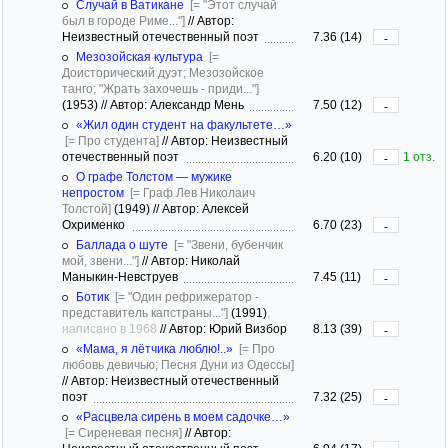
Случай в Ватикане
[= "Этот случай
был в городе Риме..."]
//
Автор:
Неизвестный отечественный поэт
7.36 (14)
-
Мезозойская культура
[=
Доисторический дуэт; Мезозойское
танго; "Жрать захочешь - приди..."]
(1953)
//
Автор: Александр Мень
7.50 (12)
-
«Жил один студент на факультете…»
[= Про студента]
//
Автор: Неизвестный
отечественный поэт
6.20 (10)
1 отз.
-
О графе Толстом — мужике
непростом
[= Граф Лев Николаич
Толстой]
(1949)
//
Автор: Алексей
Охрименко
6.70 (23)
-
Баллада о шуте
[= "Звени, бубенчик
мой, звени..."]
//
Автор: Николай
Маныкин-Невструев
7.45 (11)
-
Ботик
[= "Один рефрижератор -
представитель капстраны..."]
(1991)
,
написано в 1968
//
Автор: Юрий Визбор
8.13 (39)
-
«Мама, я лётчика люблю!..»
[= Про
любовь девичью; Песня Дуни из Одессы]
//
Автор: Неизвестный отечественный
поэт
7.32 (25)
-
«Расцвела сирень в моем садочке…»
[= Сиреневая песня]
//
Автор: