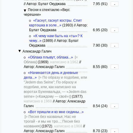
//
Автор: Булат Окуджава
7.95 (91)
-
Песни к спектаклю «Вкус
черешни»
«Гаснут, гаснут костры. Спит
картошка в золе...»
(1993)
//
Автор:
Булат Окуджава
6.95 (20)
-
«К чему нам быть на «ты»? К
чему...»
(1989)
//
Автор: Булат
Окуджава
7.90 (30)
-
Александр Галич
«Облака плывут, облака...»
[=
Облака]
(1969)
, написано в 1962
//
Автор: Александр Галич
8.55 (80)
-
«Начинается день и дневные
дела...»
[= По образу и подобию, или
"Jedem das Seine"; По образу и
подобию, или, как написано на
воротах Бухенвальда, — «Jedem das
seine» («Каждому — своё»)]
(1977)
,
написано в 1968
//
Автор: Александр
Галич
8.54 (24)
-
«Вот пришли и ко мне седины...»
[= Песня без названья; Нас не
трогай - и мы не тро...; Песня без
названия]
(1972)
, написано в 1968
//
Автор: Александр Галич
8.70 (23)
-