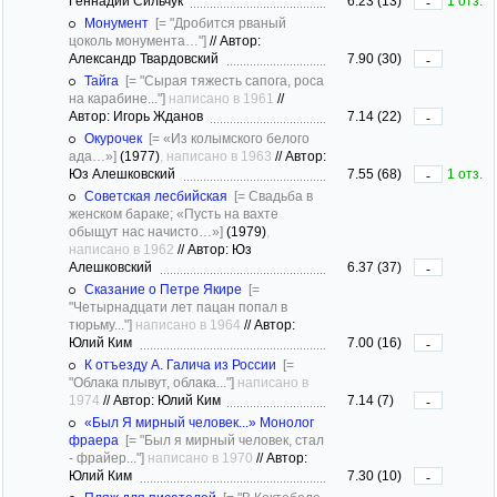
Геннадий Сильчук
6.23 (13)
1 отз.
-
Монумент
[= "Дробится рваный
цоколь монумента…"]
//
Автор:
Александр Твардовский
7.90 (30)
-
Тайга
[= "Сырая тяжесть сапога, роса
на карабине..."]
написано в 1961
//
Автор: Игорь Жданов
7.14 (22)
-
Окурочек
[= «Из колымского белого
ада…»]
(1977)
, написано в 1963
//
Автор:
Юз Алешковский
7.55 (68)
1 отз.
-
Советская лесбийская
[= Свадьба в
женском бараке; «Пусть на вахте
обыщут нас начисто…»]
(1979)
,
написано в 1962
//
Автор: Юз
Алешковский
6.37 (37)
-
Сказание о Петре Якире
[=
"Четырнадцати лет пацан попал в
тюрьму..."]
написано в 1964
//
Автор:
Юлий Ким
7.00 (16)
-
К отъезду А. Галича из России
[=
"Облака плывут, облака..."]
написано в
1974
//
Автор: Юлий Ким
7.14 (7)
-
«Был Я мирный человек...» Монолог
фраера
[= "Был я мирный человек, стал
- фрайер..."]
написано в 1970
//
Автор:
Юлий Ким
7.30 (10)
-