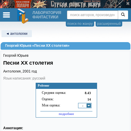
ЛАБОРАТОРИЯ
ФАНТАСТИКИ
поиск по жанру
расширенный
◄ антологии
Георгий Юрьев «Песни XX столетия»
Георгий Юрьев
Песни XX столетия
Антология,
2001
год
Язык написания: русский
Рейтинг
Средняя оценка:
8.43
Оценок:
14
Моя оценка:
-
подробнее
Аннотация: