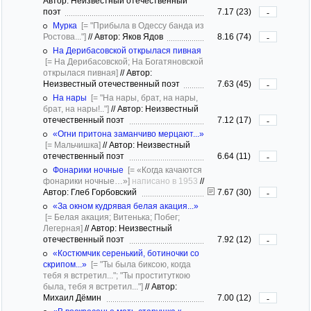
Автор: Неизвестный отечественный
поэт
7.17 (23)
-
Мурка
[= "Прибыла в Одессу банда из
Ростова..."]
//
Автор: Яков Ядов
8.16 (74)
-
На Дерибасовской открылася пивная
[= На Дерибасовской; На Богатяновской
открылася пивная]
//
Автор:
Неизвестный отечественный поэт
7.63 (45)
-
На нары
[= "На нары, брат, на нары,
брат, на нары!.."]
//
Автор: Неизвестный
отечественный поэт
7.12 (17)
-
«Огни притона заманчиво мерцают...»
[= Мальчишка]
//
Автор: Неизвестный
отечественный поэт
6.64 (11)
-
Фонарики ночные
[= «Когда качаются
фонарики ночные…»]
написано в 1953
//
Автор: Глеб Горбовский
7.67 (30)
-
«За окном кудрявая белая акация...»
[= Белая акация; Витенька; Побег;
Легерная]
//
Автор: Неизвестный
отечественный поэт
7.92 (12)
-
«Костюмчик серенький, ботиночки со
скрипом...»
[= "Ты была биксою, когда
тебя я встретил..."; "Ты проституткою
была, тебя я встретил..."]
//
Автор:
Михаил Дёмин
7.00 (12)
-