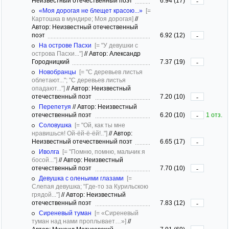
Неизвестный отечественный поэт
6.94 (17)
-
«Моя дорогая не блещет красою...»
[=
Картошка в мундире; Моя дорогая]
//
Автор: Неизвестный отечественный
поэт
6.92 (12)
-
На острове Пасхи
[= "У девушки с
острова Пасхи..."]
//
Автор: Александр
Городницкий
7.37 (19)
-
Новобранцы
[= "С деревьев листья
облетают..."; "С деревьев листья
опадают..."]
//
Автор: Неизвестный
отечественный поэт
7.20 (10)
-
Перепетуя
//
Автор: Неизвестный
отечественный поэт
6.20 (10)
1 отз.
-
Соловушка
[= "Ой, как ты мне
нравишься! Ой-ёй-ё-ёй!.."]
//
Автор:
Неизвестный отечественный поэт
6.65 (17)
-
Иволга
[= "Помню, помню, мальчик я
босой..."]
//
Автор: Неизвестный
отечественный поэт
7.70 (10)
-
Девушка с оленьими глазами
[=
Слепая девушка; "Где-то за Курильскою
грядой..."]
//
Автор: Неизвестный
отечественный поэт
7.83 (12)
-
Сиреневый туман
[= «Сиреневый
туман над нами проплывает…»]
//