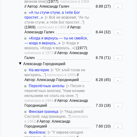
вечном огне]
(1977)
, написано в 1968
//
Автор: Александр Галич
8.89 (27)
-
«А ты стучи-стучи, а тебе Бог
простит...»
[= Всё не вовремя; "Ах ты
стучи-стучи, а тебе Бог простит..."]
(1969)
, написано в 1966
//
Автор:
Александр Галич
8.44 (32)
-
«Когда я вернусь — ты не смейся,
— когда я вернусь...»
[= Когда я
вернусь; «Когда я вернусь...»]
(1977)
,
написано в 1973
//
Автор: Александр
Галич
8.79 (71)
-
Александр Городницкий
На материк
[= "От злой тоски не
матерись..."]
написано в 1960
//
Автор: Александр Городницкий
8.28 (45)
-
Перелётные ангелы
[= Песня о
перелётных ангелах; "Нам ночами
июльскими не спать на сене.."]
написано в 1964
//
Автор: Александр
Городницкий
7.33 (18)
-
Финская граница
[= "Над рекой
Сестрой, над границею..."]
написано
в 1963
//
Автор: Александр
Городницкий
7.60 (10)
-
Фрейлехс
[= "У евреев сегодня