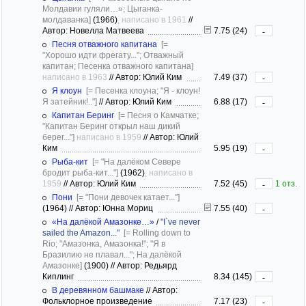
Молдавии гуляли…»; Цыганка-
молдаванка]
(1966)
, написано в 1961
//
Автор: Новелла Матвеева
7.75 (24)
-
Песня отважного капитана
[=
"Хорошо идти фрегату..."; Отважный
капитан; Песенка отважного капитана]
написано в 1963
//
Автор: Юлий Ким
7.49 (37)
-
Я клоун
[= Песенка клоуна; "Я - клоун!
Я затейник!.."]
//
Автор: Юлий Ким
6.88 (17)
-
Капитан Беринг
[= Песня о Камчатке;
"Капитан Беринг открыл наш дикий
берег..."]
написано в 1959
//
Автор: Юлий
Ким
5.95 (19)
-
Рыба-кит
[= "На далёком Севере
бродит рыба-кит..."]
(1962)
, написано в
1959
//
Автор: Юлий Ким
7.52 (45)
1 отз.
-
Пони
[= "Пони девочек катает..."]
(1964)
//
Автор: Юнна Мориц
7.55 (40)
-
«На далёкой Амазонке…»
/
"I`ve never
sailed the Amazon..."
[= Rolling down to
Rio; "Амазонка, Амазонка!"; "Я в
Бразилию не плавал..."; На далёкой
Амазонке]
(1900)
//
Автор: Редьярд
Киплинг
8.34 (145)
-
В деревянном башмаке
//
Автор:
Фольклорное произведение
7.17 (23)
-