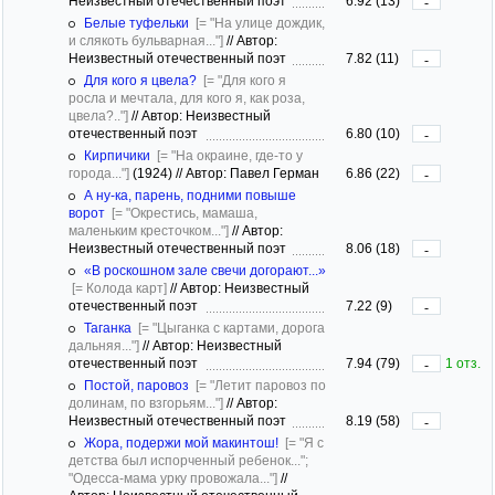
Неизвестный отечественный поэт
6.92 (13)
-
Белые туфельки
[= "На улице дождик,
и слякоть бульварная..."]
//
Автор:
Неизвестный отечественный поэт
7.82 (11)
-
Для кого я цвела?
[= "Для кого я
росла и мечтала, для кого я, как роза,
цвела?.."]
//
Автор: Неизвестный
отечественный поэт
6.80 (10)
-
Кирпичики
[= "На окраине, где-то у
города..."]
(1924)
//
Автор: Павел Герман
6.86 (22)
-
А ну-ка, парень, подними повыше
ворот
[= "Окрестись, мамаша,
маленьким кресточком..."]
//
Автор:
Неизвестный отечественный поэт
8.06 (18)
-
«В роскошном зале свечи догорают...»
[= Колода карт]
//
Автор: Неизвестный
отечественный поэт
7.22 (9)
-
Таганка
[= "Цыганка с картами, дорога
дальняя..."]
//
Автор: Неизвестный
отечественный поэт
7.94 (79)
1 отз.
-
Постой, паровоз
[= "Летит паровоз по
долинам, по взгорьям..."]
//
Автор:
Неизвестный отечественный поэт
8.19 (58)
-
Жора, подержи мой макинтош!
[= "Я с
детства был испорченный ребенок...";
"Одесса-мама урку провожала..."]
//