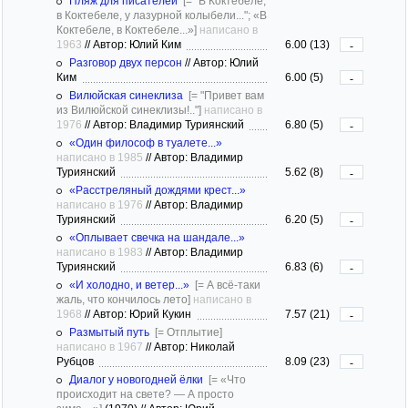
Пляж для писателей
[= "В Коктебеле,
в Коктебеле, у лазурной колыбели..."; «В
Коктебеле, в Коктебеле...»]
написано в
1963
//
Автор: Юлий Ким
6.00 (13)
-
Разговор двух персон
//
Автор: Юлий
Ким
6.00 (5)
-
Вилюйская синеклиза
[= "Привет вам
из Вилюйской синеклизы!.."]
написано в
1976
//
Автор: Владимир Туриянский
6.80 (5)
-
«Один философ в туалете...»
написано в 1985
//
Автор: Владимир
Туриянский
5.62 (8)
-
«Расстреляный дождями крест...»
написано в 1976
//
Автор: Владимир
Туриянский
6.20 (5)
-
«Оплывает свечка на шандале...»
написано в 1983
//
Автор: Владимир
Туриянский
6.83 (6)
-
«И холодно, и ветер...»
[= А всё-таки
жаль, что кончилось лето]
написано в
1968
//
Автор: Юрий Кукин
7.57 (21)
-
Размытый путь
[= Отплытие]
написано в 1967
//
Автор: Николай
Рубцов
8.09 (23)
-
Диалог у новогодней ёлки
[= «Что
происходит на свете? — А просто