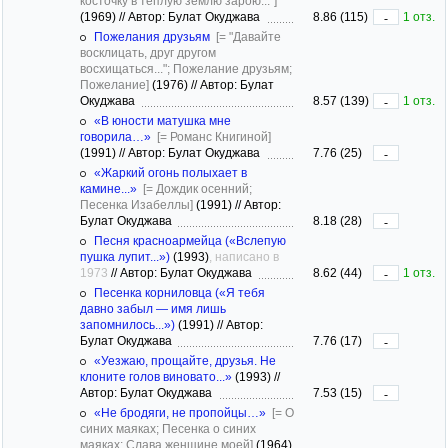
косточку в тёплую землю зарою..."]
(1969)
//
Автор: Булат Окуджава
8.86 (115)
1 отз.
-
Пожелания друзьям
[= "Давайте
восклицать, друг другом
восхищаться..."; Пожелание друзьям;
Пожелание]
(1976)
//
Автор: Булат
Окуджава
8.57 (139)
1 отз.
-
«В юности матушка мне
говорила…»
[= Романс Книгиной]
(1991)
//
Автор: Булат Окуджава
7.76 (25)
-
«Жаркий огонь полыхает в
камине...»
[= Дождик осенний;
Песенка Изабеллы]
(1991)
//
Автор:
Булат Окуджава
8.18 (28)
-
Песня красноармейца («Вслепую
пушка лупит...»)
(1993)
, написано в
1973
//
Автор: Булат Окуджава
8.62 (44)
1 отз.
-
Песенка корниловца («Я тебя
давно забыл — имя лишь
запомнилось...»)
(1991)
//
Автор:
Булат Окуджава
7.76 (17)
-
«Уезжаю, прощайте, друзья. Не
клоните голов виновато...»
(1993)
//
Автор: Булат Окуджава
7.53 (15)
-
«Не бродяги, не пропойцы…»
[= О
синих маяках; Песенка о синих
маяках; Слава женщине моей]
(1964)