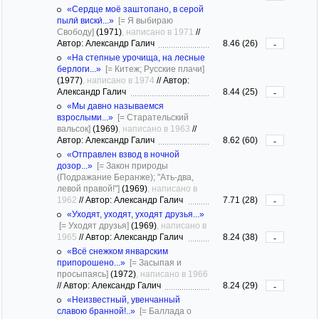
«Сердце моё заштопано, в серой
пыли́ виски́...»
[= Я выбираю
Свободу]
(1971)
, написано в 1971
//
Автор: Александр Галич
8.46 (26)
-
«На степные урочища, на лесные
берлоги...»
[= Китеж; Русские плачи]
(1977)
, написано в 1974
//
Автор:
Александр Галич
8.44 (25)
-
«Мы давно называемся
взрослыми...»
[= Старательский
вальсок]
(1969)
, написано в 1963
//
Автор: Александр Галич
8.62 (60)
-
«Отправлен взвод в ночной
дозор...»
[= Закон природы
(Подражание Беранже); "Ать-два,
левой правой!"]
(1969)
, написано в
1962
//
Автор: Александр Галич
7.71 (28)
-
«Уходят, уходят, уходят друзья...»
[= Уходят друзья]
(1969)
, написано в
1965
//
Автор: Александр Галич
8.24 (38)
-
«Всё снежком январским
припорошено...»
[= Засыпая и
просыпаясь]
(1972)
, написано в 1966
//
Автор: Александр Галич
8.24 (29)
-
«Неизвестный, увенчанный
славою бранной!..»
[= Баллада о