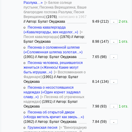
Разлука…»
[= Белое солнце
пустыни; Песенка Верещагина; Ваше
благородие госпожа Разлука; Песня
Верещагина]
(1976)
, написано в 1967
//
Автор: Булат Окуджава
9.49 (212)
2 отз.
-
Песенка кавалергарда
(«Кавалергарды, век недолог...»)
[=
Песня кавалергарда]
(1976)
//
Автор:
Булат Окуджава
8.98 (147)
1 отз.
-
Песенка о соломенной шляпке
(«Соломенная шляпка золотая...»)
(1991)
//
Автор: Булат Окуджава
7.65 (98)
-
Песенка человека, решившегося
жениться («Женюсь! Какие могут
быть игрушки...»)
[= Воспоминания о
Фадинаре]
(1991)
//
Автор: Булат
Окуджава
8.14 (134)
-
Песенка о несостоявшихся
надеждах («Один корнет задумал
славу...»)
[= Песенка об утраченных
надеждах]
(1991)
//
Автор: Булат
Окуджава
7.98 (93)
1 отз.
-
Песенка об открытой двери
(«Когда метель кричит как зверь…»)
(1962)
//
Автор: Булат Окуджава
7.84 (59)
-
Грузинская песня
[= "Виноградную