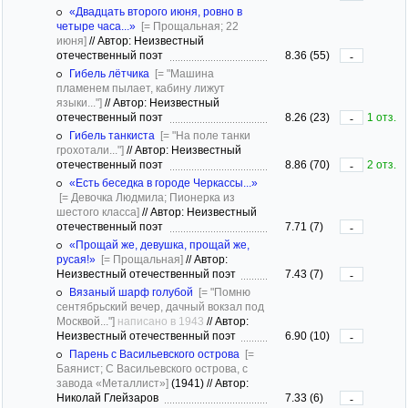
«Двадцать второго июня, ровно в
четыре часа...»
[= Прощальная; 22
июня]
//
Автор: Неизвестный
отечественный поэт
8.36 (55)
-
Гибель лётчика
[= "Машина
пламенем пылает, кабину лижут
языки..."]
//
Автор: Неизвестный
отечественный поэт
8.26 (23)
1 отз.
-
Гибель танкиста
[= "На поле танки
грохотали..."]
//
Автор: Неизвестный
отечественный поэт
8.86 (70)
2 отз.
-
«Есть беседка в городе Черкассы...»
[= Девочка Людмила; Пионерка из
шестого класса]
//
Автор: Неизвестный
отечественный поэт
7.71 (7)
-
«Прощай же, девушка, прощай же,
русая!»
[= Прощальная]
//
Автор:
Неизвестный отечественный поэт
7.43 (7)
-
Вязаный шарф голубой
[= "Помню
сентябрьский вечер, дачный вокзал под
Москвой..."]
написано в 1943
//
Автор:
Неизвестный отечественный поэт
6.90 (10)
-
Парень с Васильевского острова
[=
Баянист; С Васильевского острова, с
завода «Металлист»]
(1941)
//
Автор:
Николай Глейзаров
7.33 (6)
-