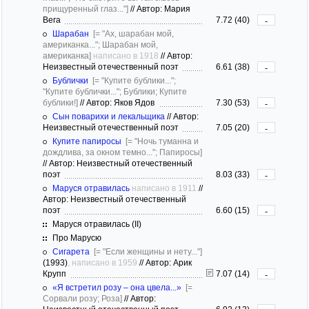
прищуренный глаз..."]
//
Автор: Мария
Вега
7.72 (40)
-
Шарабан
[= "Ах, шарабан мой,
американка..."; Шарабан мой,
американка]
написано в 1918
//
Автор:
Неизвестный отечественный поэт
6.61 (38)
-
Бублички
[= "Купите бублики...";
"Купите бублички..."; Бублики; Купите
бублики!]
//
Автор: Яков Ядов
7.30 (53)
-
Сын поварихи и лекальщика
//
Автор:
Неизвестный отечественный поэт
7.05 (20)
-
Купите папиросы
[= "Ночь туманна и
дождлива, за окном темно..."; Папиросы]
//
Автор: Неизвестный отечественный
поэт
8.03 (33)
-
Маруся отравилась
написано в 1911
//
Автор: Неизвестный отечественный
поэт
6.60 (15)
-
Маруся отравилась (II)
Про Марусю
Сигарета
[= "Если женщины и нету..."]
(1993)
, написано в 1959
//
Автор: Арик
Крупп
7.07 (14)
-
«Я встретил розу – она цвела...»
[=
Сорвали розу; Роза]
//
Автор: