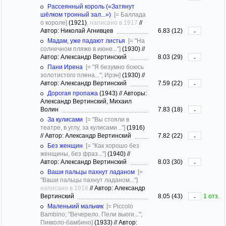
Рассеянный король («Затянут
шёлком тронный зал...»)
[= Баллада
о короле]
(1921)
, написано в 1917
//
Автор: Николай Агнивцев
6.83 (12)
-
Мадам, уже падают листья
[= "На
солнечном пляже в июне..."]
(1930)
//
Автор: Александр Вертинский
8.03 (29)
-
Пани Ирена
[= "Я безумно боюсь
золотистого плена..."; Ирэн]
(1930)
//
Автор: Александр Вертинский
7.59 (22)
-
Дорогая пропажа
(1943)
//
Авторы:
Александр Вертинский, Михаил
Волин
7.83 (18)
-
За кулисами
[= "Вы стояли в
театре, в углу, за кулисами..."]
(1916)
//
Автор: Александр Вертинский
7.82 (22)
-
Без женщин
[= "Как хорошо без
женщины, без фраз..."]
(1940)
//
Автор: Александр Вертинский
8.03 (30)
-
Ваши пальцы пахнут ладаном
[=
"Ваши пальцы пахнут ладаном..."]
написано в 1916
//
Автор: Александр
Вертинский
8.05 (43)
1 отз.
-
Маленький мальчик
[= Piccolo
Bambino; "Вечерело. Пели вьюги...";
Пикколо-бамбино]
(1933)
//
Автор: