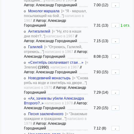
праздник..."]
написано в 1964
//
Автор: Александр Городницкий
7.00 (12)
-
Монолог маршала
[= "Я - маршал,
посылающий на бой..."]
написано в
1967
//
Автор: Александр
Городницкий
7.31 (13)
1 отз.
-
Антигалилей
[= "Ну, кто в наши
дни поёт?.."]
написано в 1967
//
Автор: Александр Городницкий
7.15 (13)
-
Галилей
[= "Отрекись, Галилей,
отрекись..."]
написано в 1967
//
Автор:
Александр Городницкий
8.08 (13)
-
«Сентябрь сколачивает стаи…»
[=
Элегия]
(1990)
, написано в 1967
//
Автор: Александр Городницкий
7.93 (15)
-
Новодевичий монастырь
[= "Снова
рябь на воде и сентябрь на дворе..."]
написано в 1970
//
Автор: Александр
Городницкий
7.29 (14)
-
«Ах, зачем вы убили Александра
Второго?..»
написано в 1978
//
Автор:
Александр Городницкий
7.20 (15)
-
Песня заключённого
[= "Знакомые
граждане и гражданки..."]
написано в
1979
//
Автор: Александр
Городницкий
7.12 (8)
-