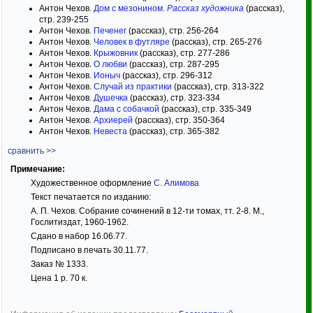
Антон Чехов.
Дом с мезонином.
Рассказ художника
(рассказ),
стр. 239-255
Антон Чехов.
Печенег
(рассказ), стр. 256-264
Антон Чехов.
Человек в футляре
(рассказ), стр. 265-276
Антон Чехов.
Крыжовник
(рассказ), стр. 277-286
Антон Чехов.
О любви
(рассказ), стр. 287-295
Антон Чехов.
Ионыч
(рассказ), стр. 296-312
Антон Чехов.
Случай из практики
(рассказ), стр. 313-322
Антон Чехов.
Душечка
(рассказ), стр. 323-334
Антон Чехов.
Дама с собачкой
(рассказ), стр. 335-349
Антон Чехов.
Архиерей
(рассказ), стр. 350-364
Антон Чехов.
Невеста
(рассказ), стр. 365-382
сравнить >>
Примечание:
Художественное оформление
С. Алимова
Текст печатается по изданию:
А. П. Чехов. Собрание сочинений в 12-ти томах, тт. 2-8. М.,
Гослитиздат, 1960-1962.
Сдано в набор 16.06.77.
Подписано в печать 30.11.77.
Заказ № 1333.
Цена 1 р. 70 к.