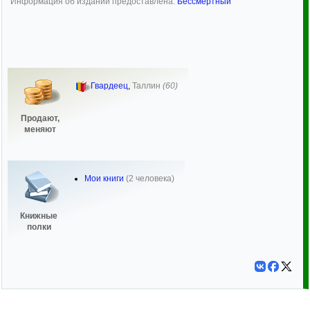
Информация об издании предоставлена:
Бессмертный
Гвардеец
,
Таллин
(60)
Продают,
меняют
Мои книги
(2 человека)
Книжные
полки