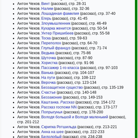
Антон Чехов.
Винт
(рассказ), стр. 28-31
Антон Чехов.
Налим
(рассказ), стр. 32-36
Антон Чехов.
Лошадиная фамилия
(рассказ), стр. 37-40
Антон Чехов.
Егерь
(рассказ), стр. 41-45
Антон Чехов.
Злоумышленник
(рассказ), стр. 46-49
Антон Чехов.
Кухарка женится
(рассказ), стр. 50-54
Антон Чехов.
Унтер Пришибеев
(рассказ), стр. 55-58
Антон Чехов.
Тоска
(рассказ), стр. 59-63
Антон Чехов.
Переполох
(рассказ), стр. 64-70
Антон Чехов.
Глупый француз
(рассказ), стр. 71-74
Антон Чехов.
Ведьма
(рассказ), стр. 75-86
Антон Чехов.
Шуточка
(рассказ), стр. 87-90
Антон Чехов.
Хористка
(рассказ), стр. 91-96
Антон Чехов.
Пассажир 1-го класса
(рассказ), стр. 97-103
Антон Чехов.
Ванька
(рассказ), стр. 104-107
Антон Чехов.
На пути
(рассказ), стр. 108-122
Антон Чехов.
Верочка
(рассказ), стр. 123-134
Антон Чехов.
Беззащитное существо
(рассказ), стр. 135-139
Антон Чехов.
Счастье
(рассказ), стр. 140-148
Антон Чехов.
Беззаконие
(рассказ), стр. 149-153
Антон Чехов.
Каштанка.
Рассказ
(рассказ), стр. 154-172
Антон Чехов.
Рассказ госпожи NN
(рассказ), стр. 173-177
Антон Чехов.
Попрыгунья
(рассказ), стр. 178-200
Антон Чехов.
Володя большой и Володя маленький
(рассказ),
стр. 201-212
Антон Чехов.
Скрипка Ротшильда
(рассказ), стр. 213-221
Антон Чехов.
Анна на шее
(рассказ), стр. 222-233
Антон Чехов.
Белолобый
(рассказ), стр. 234-238