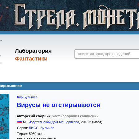
Лаборатория
Фантастики
стирываются»
Кир Булычев
Вирусы не отстирываются
авторский сборник,
часть собрания сочинений
М.:
Издательский Дом Мещерякова
,
2018
г. (март)
Серия:
БИСС. Булычёв
Тираж:
5050 экз.