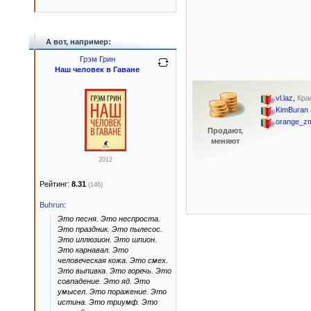
А вот, например:
Грэм Грин
Наш человек в Гаване
vl.laz
,
Кра
KimBuran
orange_zm
Продают,
меняют
2012
Рейтинг:
8.31
(146)
Buhrun
:
Это песня. Это неспроста.
Это праздник. Это пылесос.
Это иллюзион. Это шпион.
Это карнавал. Это
человеческая кожа. Это смех.
Это выпивка. Это горечь. Это
совпадение. Это яд. Это
умысел. Это поражение. Это
истина. Это триумф. Это