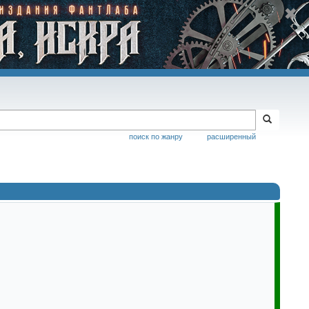
поиск по жанру
расширенный