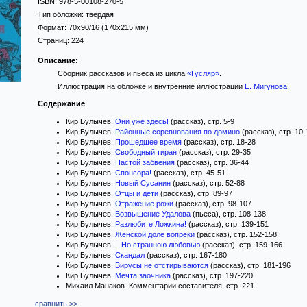
ISBN:
978-5-00108-270-5
Тип обложки:
твёрдая
Формат:
70x90/16
(170x215 мм)
Страниц:
224
Описание:
Сборник рассказов и пьеса из цикла
«Гусляр»
.
Иллюстрация на обложке и внутренние иллюстрации
Е. Мигунова
.
Содержание
:
Кир Булычев.
Они уже здесь!
(рассказ), стр. 5-9
Кир Булычев.
Районные соревнования по домино
(рассказ), стр. 10-
Кир Булычев.
Прошедшее время
(рассказ), стр. 18-28
Кир Булычев.
Свободный тиран
(рассказ), стр. 29-35
Кир Булычев.
Настой забвения
(рассказ), стр. 36-44
Кир Булычев.
Спонсора!
(рассказ), стр. 45-51
Кир Булычев.
Новый Сусанин
(рассказ), стр. 52-88
Кир Булычев.
Отцы и дети
(рассказ), стр. 89-97
Кир Булычев.
Отражение рожи
(рассказ), стр. 98-107
Кир Булычев.
Возвышение Удалова
(пьеса), стр. 108-138
Кир Булычев.
Разлюбите Ложкина!
(рассказ), стр. 139-151
Кир Булычев.
Женской доле вопреки
(рассказ), стр. 152-158
Кир Булычев.
...Но странною любовью
(рассказ), стр. 159-166
Кир Булычев.
Скандал
(рассказ), стр. 167-180
Кир Булычев.
Вирусы не отстирываются
(рассказ), стр. 181-196
Кир Булычев.
Мечта заочника
(рассказ), стр. 197-220
Михаил Манаков. Комментарии составителя, стр. 221
сравнить >>