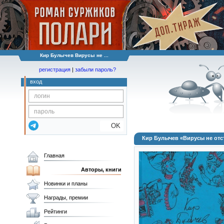
Кир Булычев Вирусы не ...
регистрация
|
забыли пароль?
вход
OK
Кир Булычев «Вирусы не от
Главная
Авторы, книги
Новинки и планы
Награды, премии
Рейтинги