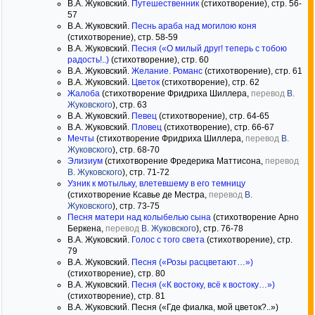
В.А. Жуковский.
Путешественник
(стихотворение), стр. 56-
57
В.А. Жуковский.
Песнь араба над могилою коня
(стихотворение), стр. 58-59
В.А. Жуковский.
Песня («О милый друг! теперь с тобою
радость!..)
(стихотворение), стр. 60
В.А. Жуковский.
Желание. Романс
(стихотворение), стр. 61
В.А. Жуковский.
Цветок
(стихотворение), стр. 62
Жалоба
(стихотворение Фридриха Шиллера,
перевод
В.
Жуковского
), стр. 63
В.А. Жуковский.
Певец
(стихотворение), стр. 64-65
В.А. Жуковский.
Пловец
(стихотворение), стр. 66-67
Мечты
(стихотворение Фридриха Шиллера,
перевод
В.
Жуковского
), стр. 68-70
Элизиум
(стихотворение Фредерика Маттисона,
перевод
В. Жуковского
), стр. 71-72
Узник к мотыльку, влетевшему в его темницу
(стихотворение Ксавье де Местра,
перевод
В.
Жуковского
), стр. 73-75
Песня матери над колыбелью сына
(стихотворение Арно
Беркена,
перевод
В. Жуковского
), стр. 76-78
В.А. Жуковский.
Голос с того света
(стихотворение), стр.
79
В.А. Жуковский.
Песня («Розы расцветают…»)
(стихотворение), стр. 80
В.А. Жуковский.
Песня («К востоку, всё к востоку…»)
(стихотворение), стр. 81
В.А. Жуковский. Песня («Где фиалка, мой цветок?..»)