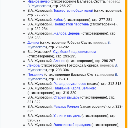
Иванов вечер
(стихотворение Вальтера Скотта,
перевод
В. Жуковского
), стр. 266-271
В.А. Жуковский.
Торжество победителей
(стихотворение),
стр. 272-276
В.А. Жуковский.
Кубок
(стихотворение), стр. 277-281
В.А. Жуковский.
Поликратов перстень
(стихотворение),
стр. 282-284
В.А. Жуковский.
Жалоба Цереры
(стихотворение), стр.
285-288
Доника
(стихотворение Роберта Саути,
перевод
В.
Жуковского
), стр. 289-292
В.а. Жуковский.
Суд божий над епископом
(стихотворение), стр. 293-295
В.А. Жуковский.
Алонзо
(стихотворение), стр. 296-297
Ленора
(стихотворение Готфрида Бюргера,
перевод
В.
Жуковского
), стр. 298-304
Покаяние
(стихотворение Вальтера Скотта,
перевод
В.
Жуковского
), стр. 305-311
В.А. Жуковский.
Роланд-оруженосец
(поэма), стр. 312-318
В.А. Жуковский.
Плавание Карла Великого
(стихотворение), стр. 319-320
В.А. Жуковский.
Старый рыцарь
(стихотворение), стр.
321-322
В.А. Жуковский.
Рыцарь Роллон
(стихотворение), стр. 323-
325
В.А. Жуковский.
Уллин и его дочь
(стихотворение), стр.
326-327
В.А. Жуковский.
Элевзинский праздник
(стихотворение),