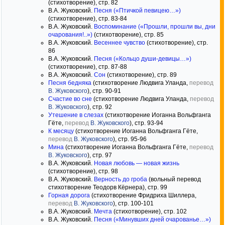
(стихотворение), стр. 82
В.А. Жуковский.
Песня («Птичкой певицею…»)
(стихотворение), стр. 83-84
В.А. Жуковский.
Воспоминание («Прошли, прошли вы, дни
очарования!..»)
(стихотворение), стр. 85
В.А. Жуковский.
Весеннее чувство
(стихотворение), стр.
86
В.А. Жуковский.
Песня («Кольцо души-девицы…»)
(стихотворение), стр. 87-88
В.А. Жуковский.
Сон
(стихотворение), стр. 89
Песня бедняка
(стихотворение Людвига Уланда,
перевод
В. Жуковского
), стр. 90-91
Счастие во сне
(стихотворение Людвига Уланда,
перевод
В. Жуковского
), стр. 92
Утешение в слезах
(стихотворение Иоганна Вольфганга
Гёте,
перевод
В. Жуковского
), стр. 93-94
К месяцу
(стихотворение Иоганна Вольфганга Гёте,
перевод
В. Жуковского
), стр. 95-96
Мина
(стихотворение Иоганна Вольфганга Гёте,
перевод
В. Жуковского
), стр. 97
В.А. Жуковский.
Новая любовь — новая жизнь
(стихотворение), стр. 98
В.А. Жуковский.
Верность до гроба
(вольный перевод
стихотворение Теодорв Кёрнера), стр. 99
Горная дорога
(стихотворение Фридриха Шиллера,
перевод
В. Жуковского
), стр. 100-101
В.А. Жуковский.
Мечта
(стихотворение), стр. 102
В.А. Жуковский.
Песня («Минувших дней очарованье…»)