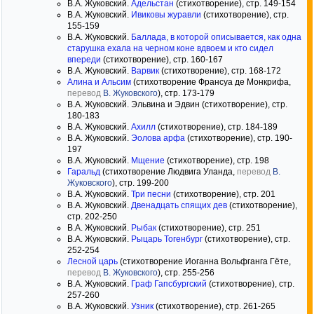
В.А. Жуковский.
Адельстан
(стихотворение), стр. 149-154
В.А. Жуковский.
Ивиковы журавли
(стихотворение), стр.
155-159
В.А. Жуковский.
Баллада, в которой описывается, как одна
старушка ехала на черном коне вдвоем и кто сидел
впереди
(стихотворение), стр. 160-167
В.А. Жуковский.
Варвик
(стихотворение), стр. 168-172
Алина и Альсим
(стихотворение Франсуа де Монкрифа,
перевод
В. Жуковского
), стр. 173-179
В.А. Жуковский. Эльвина и Эдвин (стихотворение), стр.
180-183
В.А. Жуковский.
Ахилл
(стихотворение), стр. 184-189
В.А. Жуковский.
Эолова арфа
(стихотворение), стр. 190-
197
В.А. Жуковский.
Мщение
(стихотворение), стр. 198
Гаральд
(стихотворение Людвига Уланда,
перевод
В.
Жуковского
), стр. 199-200
В.А. Жуковский.
Три песни
(стихотворение), стр. 201
В.А. Жуковский.
Двенадцать спящих дев
(стихотворение),
стр. 202-250
В.А. Жуковский.
Рыбак
(стихотворение), стр. 251
В.А. Жуковский.
Рыцарь Тогенбург
(стихотворение), стр.
252-254
Лесной царь
(стихотворение Иоганна Вольфганга Гёте,
перевод
В. Жуковского
), стр. 255-256
В.А. Жуковский.
Граф Гапсбургский
(стихотворение), стр.
257-260
В.А. Жуковский.
Узник
(стихотворение), стр. 261-265