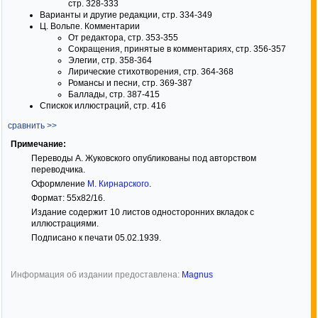
стр. 328-333
Варианты и другие редакции, стр. 334-349
Ц. Вольпе. Комментарии
От редактора, стр. 353-355
Сокращения, принятые в комментариях, стр. 356-357
Элегии, стр. 358-364
Лирические стихотворения, стр. 364-368
Романсы и песни, стр. 369-387
Баллады, стр. 387-415
Спискок иллюстраций, стр. 416
сравнить >>
Примечание:
Переводы А. Жуковского опубликованы под авторством
переводчика.
Оформление
М. Кирнарского
.
Формат: 55x82/16.
Издание содержит 10 листов односторонних вкладок с
иллюстрациями.
Подписано к печати 05.02.1939.
Информация об издании предоставлена:
Magnus