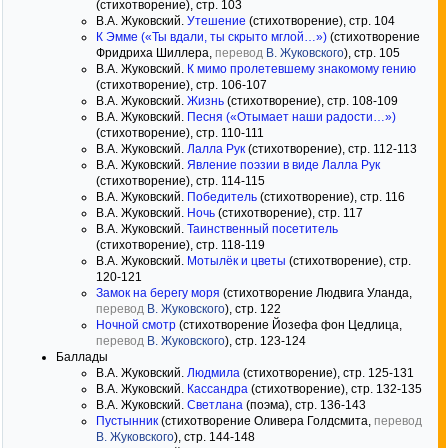
(стихотворение), стр. 103
В.А. Жуковский.
Утешение
(стихотворение), стр. 104
К Эмме («Ты вдали, ты скрыто мглой…»)
(стихотворение
Фридриха Шиллера,
перевод
В. Жуковского
), стр. 105
В.А. Жуковский.
К мимо пролетевшему знакомому гению
(стихотворение), стр. 106-107
В.А. Жуковский.
Жизнь
(стихотворение), стр. 108-109
В.А. Жуковский.
Песня («Отымает наши радости…»)
(стихотворение), стр. 110-111
В.А. Жуковский.
Лалла Рук
(стихотворение), стр. 112-113
В.А. Жуковский.
Явление поэзии в виде Лалла Рук
(стихотворение), стр. 114-115
В.А. Жуковский.
Победитель
(стихотворение), стр. 116
В.А. Жуковский.
Ночь
(стихотворение), стр. 117
В.А. Жуковский.
Таинственный посетитель
(стихотворение), стр. 118-119
В.А. Жуковский.
Мотылёк и цветы
(стихотворение), стр.
120-121
Замок на берегу моря
(стихотворение Людвига Уланда,
перевод
В. Жуковского
), стр. 122
Ночной смотр
(стихотворение Йозефа фон Цедлица,
перевод
В. Жуковского
), стр. 123-124
Баллады
В.А. Жуковский.
Людмила
(стихотворение), стр. 125-131
В.А. Жуковский.
Кассандра
(стихотворение), стр. 132-135
В.А. Жуковский.
Светлана
(поэма), стр. 136-143
Пустынник
(стихотворение Оливера Голдсмита,
перевод
В. Жуковского
), стр. 144-148