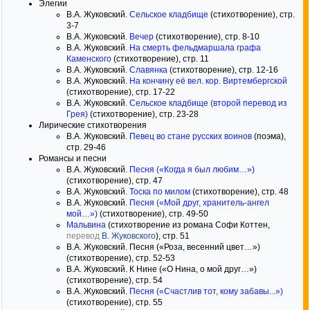
Элегии
В.А. Жуковский.
Сельское кладбище
(стихотворение), стр.
3-7
В.А. Жуковский.
Вечер
(стихотворение), стр. 8-10
В.А. Жуковский.
На смерть фельдмаршала графа
Каменского
(стихотворение), стр. 11
В.А. Жуковский.
Славянка
(стихотворение), стр. 12-16
В.А. Жуковский.
На кончину её вел. кор. Виртембергской
(стихотворение), стр. 17-22
В.А. Жуковский.
Сельское кладбище (второй перевод из
Грея)
(стихотворение), стр. 23-28
Лирические стихотворения
В.А. Жуковский.
Певец во стане русских воинов
(поэма),
стр. 29-46
Романсы и песни
В.А. Жуковский.
Песня («Когда я был любим…»)
(стихотворение), стр. 47
В.А. Жуковский.
Тоска по милом
(стихотворение), стр. 48
В.А. Жуковский.
Песня («Мой друг, хранитель-ангел
мой…»)
(стихотворение), стр. 49-50
Мальвина
(стихотворение из романа Софи Коттен,
перевод
В. Жуковского
), стр. 51
В.А. Жуковский. Песня («Роза, весенний цвет…»)
(стихотворение), стр. 52-53
В.А. Жуковский. К Нине («О Нина, о мой друг…»)
(стихотворение), стр. 54
В.А. Жуковский.
Песня («Счастлив тот, кому забавы...»)
(стихотворение), стр. 55