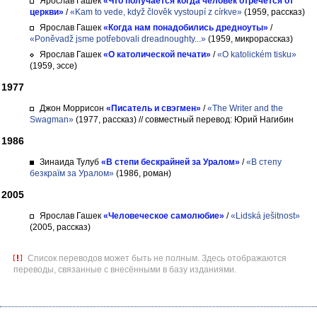
Ярослав Гашек
«Что получается когда человек отречется от
церкви»
/
«Kam to vede, když člověk vystoupí z církve»
(1959, рассказ)
Ярослав Гашек
«Когда нам понадобились дредноуты»
/
«Poněvadž jsme potřebovali dreadnoughty...»
(1959, микрорассказ)
Ярослав Гашек
«О католической печати»
/
«O katolickém tisku»
(1959, эссе)
1977
Джон Моррисон
«Писатель и свэгмен»
/
«The Writer and the
Swagman»
(1977, рассказ)
// совместный перевод: Юрий Нагибин
1986
Зинаида Тулуб
«В степи бескрайней за Уралом»
/
«В степу
безкраїм за Уралом»
(1986, роман)
2005
Ярослав Гашек
«Человеческое самолюбие»
/
«Lidská ješitnost»
(2005, рассказ)
Список переводов может быть не полным. Здесь отображаются
переводы, связанные с внесёнными в базу изданиями.