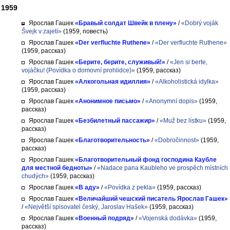
1959
Ярослав Гашек
«Бравый солдат Швейк в плену»
/
«Dobrý voják
Švejk v zajetí»
(1959, повесть)
Ярослав Гашек
«Der verfluchte Ruthene»
/
«Der verfluchte Ruthene»
(1959, рассказ)
Ярослав Гашек
«Берите, берите, служивый!»
/
«Jen si berte,
vojáčku! (Povídka o domovní prohlidce)»
(1959, рассказ)
Ярослав Гашек
«Алкогольная идиллия»
/
«Alkoholistická idylka»
(1959, рассказ)
Ярослав Гашек
«Анонимное письмо»
/
«Anonymní dopis»
(1959,
рассказ)
Ярослав Гашек
«Безбилетный пассажир»
/
«Muž bez lístku»
(1959,
рассказ)
Ярослав Гашек
«Благотворительность»
/
«Dobročinnost»
(1959,
рассказ)
Ярослав Гашек
«Благотворительный фонд господина Каубле
для местной бедноты»
/
«Nadace pana Kaubleho ve prospěch místních
chudých»
(1959, рассказ)
Ярослав Гашек
«В аду»
/
«Povídka z pekla»
(1959, рассказ)
Ярослав Гашек
«Величайший чешский писатель Ярослав Гашек»
/
«Největší spisovatel český, Jaroslav Hašek»
(1959, рассказ)
Ярослав Гашек
«Военный подряд»
/
«Vojenská dodávka»
(1959,
рассказ)