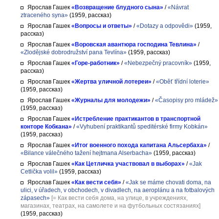
Ярослав Гашек
«Возвращение блудного сына»
/
«Návrat
ztraceného syna»
(1959, рассказ)
Ярослав Гашек
«Вопросы и ответы»
/
«Dotazy a odpovědi»
(1959,
рассказ)
Ярослав Гашек
«Воровская авантюра господина Тевлина»
/
«Zlodějské dobrodružství pana Tevlína»
(1959, рассказ)
Ярослав Гашек
«Горе-работник»
/
«Nebezpečný pracovník»
(1959,
рассказ)
Ярослав Гашек
«Жертва уличной лотереи»
/
«Oběť třídní loterie»
(1959, рассказ)
Ярослав Гашек
«Журналы для молодежи»
/
«Časopisy pro mládež»
(1959, рассказ)
Ярослав Гашек
«Истребление практикантов в транспортной
конторе Кобкана»
/
«Vyhubení praktikantů speditérské firmy Kobkán»
(1959, рассказ)
Ярослав Гашек
«Итог военного похода капитана Альсербаха»
/
«Bilance válečného tažení hejtmana Alserbacha»
(1959, рассказ)
Ярослав Гашек
«Как Цетличка участвовал в выборах»
/
«Jak
Cetlička volil»
(1959, рассказ)
Ярослав Гашек
«Как вести себя»
/
«Jak se máme chovati doma, na
ulici, v úřadech, v obchodech, v divadlech, na aeroplánu a na fotbalových
zápasech»
[= Как вести себя дома, на улице, в учреждениях,
магазинах, театрах, на самолете и на футбольных состязаниях]
(1959, рассказ)