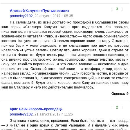
[
3
]
Алексей Калугин «Пустые земли»
prometey2102
, 29 августа 2017 г. 05:35
На самом деле, из всей достаточно проходной в большинстве своем
книг серии «Сталкер» Калугин очень ярко выделяется. Как правило,
писатели целят в фанатов игровой серии, производят очень зависимое от
вовлеченности читателя чтиво, и к несчастью — часто очень сомнительного
качества. Калугин же написал 3 весьма хорошие книги по миру Сталкера,
причем были у меня знакомые, и не слышавшие про игру, но которым
нравились «Пустые земли». Потому что, книга хорошая, даже в отрыве от
сеттинга. Фанат же будет очень рад — эта история неплохо написана, и
она именно про сталкерскую жизнь, группировки, предательство, месть и
Зону без какой-то перегибаний, и что самое главное — абсолютно в духе
первоисточника. Основной плюс этой книги — атмосфера, и мир, простые
на первый взгляд, но увлекающие что-ли. Если говорить честно, в отрыве от
игры я бы поставил 8, но как человек, сопереживающий, и в каком-то смысле
фанат, поставлю 9. Будет очень хорошо, если Калугин напищет еще пару
книг по Сталкеру, у него это действительно получалось.
Оценка:
9
[
2
]
Крис Банч «Король-провидец»
prometey2102
, 21 августа 2017 г. 11:26
Эта книга к сожалению, проходняк. Если быть честным — вот правда
— я читал ее в одно время с Энтони Райнаном. И в начале у них очень