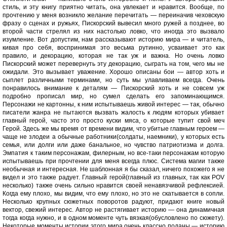
стиль, и эту книгу приятно читать, она увлекает и нравится. Вообще, по
прочтению у меня возникло желание перечитать — переиначив чеховскую
фразу о сценах и ружьях, Пискорский вывесил много ружей а позднее, во
второй части стрелял из них настолько ловко, что иногда это вызвало
изумление. Вот допустим, нам рассказывают историю мира — и читатель,
кивая про себя, воспринимая это весьма рутинно, усваивает это как
правило, и декорацию, которая не так уж и важна. Но очень ловко
Пискорский может перевернуть эту декорацию, сыграть на том, чего мы не
ожидали. Это вызывает уважение. Хорошо описаны бои — автор хоть и
сыплет различными терминами, но суть мы улавливаем всегда. Очень
понравилось внимание к деталям — Пискорский хоть и не совсем уж
подробно прописал мир, но сумел сделать его запоминающимся.
Персонажи не картонны, к ним испытываешь живой интерес — так, обычно
писатели жанра не пытаются вызвать жалость к людям которых убивает
главный герой, часто это просто куски мяса, о которые тупит свой меч
Герой. Здесь же мы время от времени видим, что убитые главным героем —
чаще не злодеи а обычные работники(солдаты, наемники), у которых есть
семья, или долги или даже банальное, но чувство патриотизма и долга.
Эмпатия к таким персонажам, филерным, но все-таки персонажам которую
испытываешь при прочтении для меня всегда плюс. Система магии также
необычная и интересная. Не шаблонная я бы сказал, ничего похожего я не
видел и это также радует. Главный герой(главный из главных, так как POV
несколько) также очень сильно нравится своей ненавязчивой рефлексией.
Когда ему плохо, мы видим, что ему плохо, но это не скатывается в сопли.
Несколько крупных сюжетных поворотов радуют, придают книге новый
вектор, свежий интерес. Автор не растягивает историю — она динамичная
тогда когда нужно, и в одном моменте чуть вязкая(обусловлено по сюжету).
Некоторые моменты истории этого мира очень классно поданы — историю