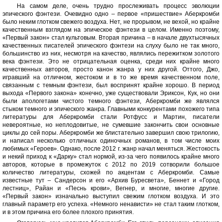
На самом деле, очень трудно прослеживать процесс эволюции
эпического фэнтези. Очевидно одно – первое «пришествие» Аберкромби
было неким глотком свежего воздуха. Нет, не прорывом, не вехой, но крайне
качественным взглядом на эпическое фэнтези в целом. Именно поэтому,
«Первый закон» стал культовым. Вторая причина – в начале двухтысячных
качественных писателей эпического фэнтези на слуху было не так много,
большинство из них, несмотря на качество, являлись пережитком золотого
века фэнтези. Это не отрицательная оценка, среди них крайне много
качественных авторов, просто канон жанра у них другой. Оттого, Джо,
игравший на отличном, жестоком и в то же время качественном поле,
связанным с темным фэнтези, был воспринят крайне хорошо. В период
выхода «Первого закона» конечно, уже существовали Эриксон, Кук, но они
были апологетами чистого темного фэнтези, Аберкромби же являлся
стыком темного и эпического жанра. Главными конкурентами похожего типа
литературы для Аберкромби стали Ротфусс и Мартин, писатели
невероятные, но неплодовитые, не сумевшие закончить свои основные
циклы до сей поры. Аберкромби же блистательно завершил свою трилогию,
и написал несколько отличных одиночных романов, в том числе моих
любимых «Героев». Однако, после 2012 г. жанр начал меняться. Жестокость
и некий приход к «Дарку» стал нормой, из-за чего появилось крайне много
авторов, которые в промежуток с 2012 по 2019 сотворили большое
количество литературы, схожей по акцентам с Аберкромби. Самые
известные тут – Сандерсон и его «Архив Буресвета», Беннет и «Город
лестниц», Райан и «Песнь крови», Вегнер, и многие, многие другие.
«Первый закон» изначально выступил свежим глотком воздуха. И это
главный параметр его успеха. «Немного ненависти» не стал таким глотком,
и в этом причина его более плохого принятия.