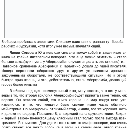
Вялая тут революция. Да и суть проблемы бунта Аберкромби
обозначает вскользь. Проблема тут в описании мотивов, целей,
смысла. Ну или в крайнем случае, если бунт не имеет оных, как тоже
бывает часто, на этом нужно акцентировать внимание. В этом плане
эталоном описания революции в фэнтези для меня является Терри
Пратчетт и его «Ночная стража». Там с акцентами все в порядке, хоть
это и сатирическое произведение. Смысл ухвачен верно, а у Джо он
будто бы неполный.
В общем, проблема с акцентами. Слишком наивная и странная тут борьба
рабочих и буржуазии, хотя итог у нее весьма впечатляющий.
Линии Севера и Юга неплохо связаны между собой и заканчивается
книга на крайне интересном повороте. Что еще можно отметить – стало
больше секса(ну и пусть, у Аберкромби получается делать это стильно), и…
Наверное сравнение Аберкромби с Тарантино дошла до ушей писателя.
Иногда персонажи общаются друг с другом уж слишком иронично
закрученными оборотами, не соответствующими ситуации. Но к этому
быстро привыкаешь, и это, действительно, стиль Аберкромби, делающий
героев более живыми
В общем, подводя промежуточный итог, могу сказать, что нет у меня
веры в то, что вторая трилогия Аберкромби будет принята также тепло, как
первая. Он остался собой, его книга хороша, но мир вокруг него уже
изменился, и то, что когда-то было свежим ныне часть обычного
мейнстрима. Но Аберкромби отличный автор, и книга, все же хорошая. Хоть
и далеко не шедевр. Поставлю 8, с надеждой на следующие книги. Ведь и
«Первый закон» по-настоящему классным стал только после выхода всей
трилогии. Быть может, Джо удивит всех каким-то клиффхэнгером, или очень
ловко свяжет все между собой (а в этом, на самом деле, автор крайне