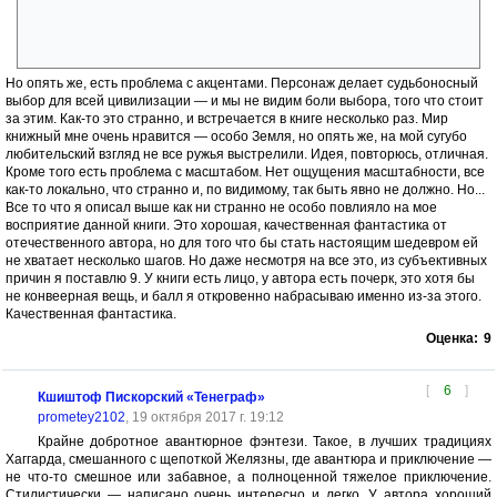
организмов — идея вполне себе неплохая и эффектная. Конечно,
переход книги в эту плоскость неожидан и несколько от этого
странен, но от этого книга в чем-то даже выигрывает
Но опять же, есть проблема с акцентами. Персонаж делает судьбоносный
выбор для всей цивилизации — и мы не видим боли выбора, того что стоит
за этим. Как-то это странно, и встречается в книге несколько раз. Мир
книжный мне очень нравится — особо Земля, но опять же, на мой сугубо
любительский взгляд не все ружья выстрелили. Идея, повторюсь, отличная.
Кроме того есть проблема с масштабом. Нет ощущения масштабности, все
как-то локально, что странно и, по видимому, так быть явно не должно. Но...
Все то что я описал выше как ни странно не особо повлияло на мое
восприятие данной книги. Это хорошая, качественная фантастика от
отечественного автора, но для того что бы стать настоящим шедевром ей
не хватает несколько шагов. Но даже несмотря на все это, из субъективных
причин я поставлю 9. У книги есть лицо, у автора есть почерк, это хотя бы
не конвеерная вещь, и балл я откровенно набрасываю именно из-за этого.
Качественная фантастика.
Оценка:
9
[
6
]
Кшиштоф Пискорский «Тенеграф»
prometey2102
, 19 октября 2017 г. 19:12
Крайне добротное авантюрное фэнтези. Такое, в лучших традициях
Хаггарда, смешанного с щепоткой Желязны, где авантюра и приключение —
не что-то смешное или забавное, а полноценной тяжелое приключение.
Стилистически — написано очень интересно и легко. У автора хороший