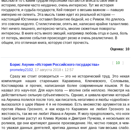
мыслью и то с каким трудом персонажи пытаются вписать свое имя в
историю, причем часто неудачно, очень интересно. Тут же история
государств, и судьба государств, Кей говорит о весьма важном — павшую
империю не склеить. Эта мысль также идет из реальной истории —
настоящий Юстиниан оставил Византию бедной, но с Римом. Но длилось
это совсем недолго. Стилистически, опять же, написано крайне талантливо.
Нет ничего лишнего, интересно читать, многие сюжетные повороты
интересны. В книге есть много эмоций, например любовь отца и сына, боль
от потерь, многие события происходят резко и очень реалистично. В
общем, это отличная книга, которую стоит прочесть.
Оценка:
10
[
10
]
Борис Акунин «История Российского государства»
prometey2102
, 17 августа 2018 г. 12:57
Сразу же стоит оговориться — это не исторический труд. Это некая
компиляция наших стареньких Карамзина, Ключевского, Соловьева,
Костомарова и прочих, написанная более современным языком. Я бы
назвал это науч-поп. Для науч попа — вполне себе неплохо. Несмотря на
действительно сильную субъективность. Однако, и шквала критики который
на Акунина полился после того, как писатель негативно и якобы «однобоко»
высказался о царе Иване 4 я не понимаю. Есть множество аргументов за и
против Ивана Грозного, и как когда-то Карамзин не любил Грозного за
жестокость, так же не любит Ивана и Акунин. Я могу предположить, что ноги
такой критики растут из Клима Жукова и Дмитрия Пучкова, и нескольких их
роликов, где они критикуют данное произведение. Но, честно говоря, в чем-
то уважая данных деятелей, критика данных книг дана там весьма слабо.