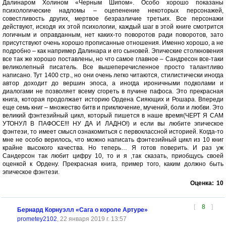
Далинаром Холином «Черным Шипом». Особо хорошо показаны
психологические надломы – оцепенение некоторых персонажей,
совестливость других, мертвое безразличие третьих. Все персонажи
действуют, исходя их этой психологии, каждый шаг в этой книге смотрится
логичным и оправданным, нет каких-то поворотов ради поворотов, зато
присутствуют очень хорошо прописанные отношения. Именно хорошо, а не
подробно – как например Далинара и его сыновей. Эпические столкновения
все так же хорошо поставлены, но что самое главное – Сандресон все-таки
великолепный писатель. Все вышеперечисленное просто талантливо
написано. Тут 1400 стр., но они очень легко читаются, стилистически иногда
автор доходит до вершин эпоса, а иногда ироничными подколами и
диалогами не позволяет всему сгореть в пучине пафоса. Это прекрасная
книга, которая продолжает историю Ордена Сияющих и Рошара. Впереди
еще семь книг – множество битв и приключение, мучений, боли и любви. Это
великий фэнтезийный цикл, который пишется в наше время(ЧЕРТ Я САМ
УТОНУЛ В ПАФОСЕ!!! НУ ДА И ЛАДНО!) и если вы любите эпическое
фэнтези, то имеет смысл ознакомиться с первоклассной историей. Когда-то
мне не особо верилось, что можно написать фэнтезийный цикл из 10 книг
крайне высокого качества. Но теперь… Я готов поверить. И раз уж
Сандерсон так любит цифру 10, то и я ,так сказать, приобщусь своей
оценкой к Ордену. Прекрасная книга, пример того, каким должно быть
эпическое фэнтези.
Оценка:
10
[
8
]
Бернард Корнуэлл «Сага о короле Артуре»
prometey2102
, 22 января 2019 г. 13:57