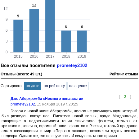
Все отзывы посетителя
prometey2102
Отзывы (всего: 49 шт.)
Рейтинг отзыва
Сортировка:
по дате
по рейтингу
по оценке
[
3
]
Джо Аберкромби «Немного ненависти»
prometey2102
, 15 ноября 2019 г. 20:25
Говоря о новой книге Аберкромби, нельзя не упомянуть шум, который
был разведен вокруг нее. Писатели новой волны, вроде Макдональда,
говорящие о недостижимости гения эпического фэнтези, отзывы от
критиков и, конечно, огромный пласт фанатов в России, который преданно
алкал возвращения в мир «Первого закона», позволяли ждать некоего
шедевра. Однако же, его не случилось. И сему есть много причин.