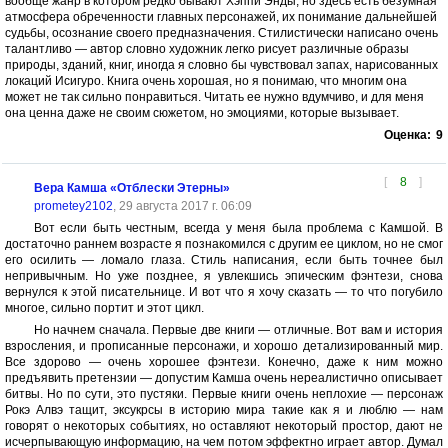
вообще жанр в котором редко бывают Хэппи Энды, но здесь есть безумная
атмосфера обреченности главных персонажей, их понимание дальнейшей
судьбы, осознание своего предназначения. Стилистически написано очень
талантливо — автор словно художник легко рисует различные образы
природы, зданий, книг, иногда я словно бы чувствовал запах, нарисованных
локаций Исигуро. Книга очень хорошая, но я понимаю, что многим она
может не так сильно понравиться. Читать ее нужно вдумчиво, и для меня
она ценна даже не своим сюжетом, но эмоциями, которые вызывает.
Оценка:
9
[
8
]
Вера Камша «Отблески Этерны»
prometey2102
, 29 августа 2017 г. 06:09
Вот если быть честным, всегда у меня была проблема с Камшой. В
достаточно раннем возрасте я познакомился с другим ее циклом, но не смог
его осилить — ломало глаза. Стиль написания, если быть точнее был
непривычным. Но уже позднее, я увлекшись эпическим фэнтези, снова
вернулся к этой писательнице. И вот что я хочу сказать — то что погубило
многое, сильно портит и этот цикл.
Но начнем сначала. Первые две книги — отличные. Вот вам и история
взросления, и прописанные персонажи, и хорошо детализированный мир.
Все здорово — очень хорошее фэнтези. Конечно, даже к ним можно
предъявить претензии — допустим Камша очень нереалистично описывает
битвы. Но по сути, это пустяки. Первые книги очень неплохие — персонаж
Рокэ Алвэ тащит, эксукрсы в историю мира такие как я и люблю — нам
говорят о некоторых событиях, но оставляют некоторый простор, дают не
исчерпывающую информацию, на чем потом эффектно играет автор. Думал