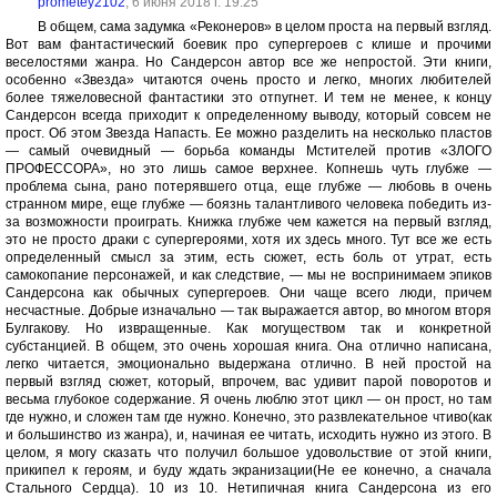
prometey2102
, 6 июня 2018 г. 19:25
В общем, сама задумка «Реконеров» в целом проста на первый взгляд.
Вот вам фантастический боевик про супергероев с клише и прочими
веселостями жанра. Но Сандерсон автор все же непростой. Эти книги,
особенно «Звезда» читаются очень просто и легко, многих любителей
более тяжеловесной фантастики это отпугнет. И тем не менее, к концу
Сандерсон всегда приходит к определенному выводу, который совсем не
прост. Об этом Звезда Напасть. Ее можно разделить на несколько пластов
— самый очевидный — борьба команды Мстителей против «ЗЛОГО
ПРОФЕССОРА», но это лишь самое верхнее. Копнешь чуть глубже —
проблема сына, рано потерявшего отца, еще глубже — любовь в очень
странном мире, еще глубже — боязнь талантливого человека победить из-
за возможности проиграть. Книжка глубже чем кажется на первый взгляд,
это не просто драки с супергероями, хотя их здесь много. Тут все же есть
определенный смысл за этим, есть сюжет, есть боль от утрат, есть
самокопание персонажей, и как следствие, — мы не воспринимаем эпиков
Сандерсона как обычных супергероев. Они чаще всего люди, причем
несчастные. Добрые изначально — так выражается автор, во многом вторя
Булгакову. Но извращенные. Как могуществом так и конкретной
субстанцией. В общем, это очень хорошая книга. Она отлично написана,
легко читается, эмоционально выдержана отлично. В ней простой на
первый взгляд сюжет, который, впрочем, вас удивит парой поворотов и
весьма глубокое содержание. Я очень люблю этот цикл — он прост, но там
где нужно, и сложен там где нужно. Конечно, это развлекательное чтиво(как
и большинство из жанра), и, начиная ее читать, исходить нужно из этого. В
целом, я могу сказать что получил большое удовольствие от этой книги,
прикипел к героям, и буду ждать экранизации(Не ее конечно, а сначала
Стального Сердца). 10 из 10. Нетипичная книга Сандерсона из его