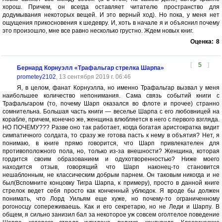
хорош. Причем, он всегда оставляет читателю пространство для
додумывания некоторых вещей. И это верный ход). Но пока, у меня нет
ощущения прикосновения к шедевру. И, хоть в начале я и объяснил почему
это произошло, мне все равно несколько грустно. Ждем новых книг.
Оценка:
8
[
5
]
Бернард Корнуэлл «Трафальгар стрелка Шарпа»
prometey2102
, 13 сентября 2019 г. 06:46
Я, в целом, фанат Корнуэлла, но именно Трафальгар вызвал у меня
наибольшее количество непонимания. Сама связь событий книги с
Трафальгаром (то, почему Шарп оказался во флоте и прочее) странно
сомнительна. Большая часть книги — веселье Шарпа с его любовницей на
корабле, причем, конечно же, женщина влюбляется в него с первого взгляда.
НО ПОЧЕМУ??? Разве оно так работает, когда богатая аристократка видит
симпатичного солдата, то сразу же готова пасть к нему в объятия? Нет, я
понимаю, в книге прямо говорится, что Шарп привлекателен для
противоположного пола, но, только из-за внешности? Женщина, которая
гордится своим образованием и одухотворенностью? Ниже моего
находится отзыв, говорящий что Шарп наконец-то становится
нешаблонным, не классическим добрым парнем. Он таковым никогда и не
был(Вспомните концовку Тигра Шарпа, к примеру), просто в данной книге
стрелок ведет себя просто как конченный ублюдок. Я вроде бы должен
понимать, что Лорд Уильям еще хуже, но почему-то ограниченному
рогоносцу сопереживаешь. Как и его секретарю, но не Леди и Шарпу. В
общем, я сильно занизил бал за некоторое уж совсем оголтелое поведение