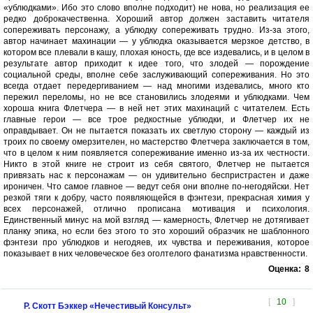
«ублюдками». Ибо это слово вполне подходит) не нова, но реализация ее
редко доброкачественна. Хороший автор должен заставить читателя
сопереживать персонажу, а ублюдку сопереживать трудно. Из-за этого,
автор начинает махинации — у ублюдка оказывается мерзкое детство, в
котором все плевали в кашу, плохая юность, где все издевались, и в целом в
результате автор приходит к идее того, что злодей — порождение
социальной среды, вполне себе заслуживающий сопереживания. Но это
всегда отдает передергиванием — над многими издевались, много кто
пережил переломы, но не все становились злодеями и ублюдками. Чем
хороша книга Флетчера — в ней нет этих махинаций с читателем. Есть
главные герои — все трое редкостные ублюдки, и Флетчер их не
оправдывает. Он не пытается показать их светлую сторону — каждый из
троих по своему омерзителен, но мастерство Флетчера заключается в том,
что в целом к ним появляется сопереживание именно из-за их честности.
Никто в этой книге не строит из себя святого, Флетчер не пытается
привязать нас к персонажам — он удивительно беспристрастен и даже
ироничен. Что самое главное — ведут себя они вполне по-негодяйски. Нет
резкой тяги к добру, часто появляющейся в фэнтези, прекрасная химия у
всех персонажей, отлично прописана мотивация и психология.
Единственный минус на мой взгляд — камерность, Флетчер не дотягивает
планку эпика, но если без этого то это хороший образчик не шаблонного
фэнтези про ублюдков и негодяев, их чувства и переживания, которое
показывает в них человеческое без оголтелого фанатизма нравственности.
Оценка:
8
[
10
]
Р. Скотт Бэккер «Нечестивый Консульт»