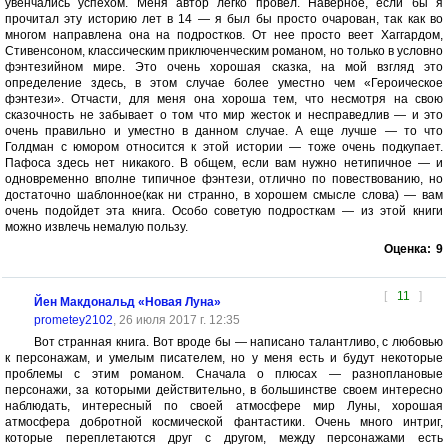
увенчались успехом. Меня автор легко провел. Наверное, если бы я
прочитал эту историю лет в 14 — я был бы просто очарован, так как во
многом направлена она на подростков. От нее просто веет Хаггардом,
Стивенсоном, классическим приключенческим романом, но только в условно
фэнтезийном мире. Это очень хорошая сказка, на мой взгляд это
определение здесь, в этом случае более уместно чем «Героическое
фэнтези». Отчасти, для меня она хороша тем, что несмотря на свою
сказочность не забывает о том что мир жесток и несправедлив — и это
очень правильно и уместно в данном случае. А еще лучше — то что
Голдман с юмором относится к этой истории — тоже очень подкупает.
Пафоса здесь нет никакого. В общем, если вам нужно нетипичное — и
одновременно вполне типичное фэнтези, отлично по повествованию, но
достаточно шаблонное(как ни странно, в хорошем смысле слова) — вам
очень подойдет эта книга. Особо советую подросткам — из этой книги
можно извлечь немалую пользу.
Оценка:
9
[
11
]
Йен Макдональд «Новая Луна»
prometey2102
, 26 июля 2017 г. 12:35
Вот странная книга. Вот вроде бы — написано талантливо, с любовью
к персонажам, и умелым писателем, но у меня есть и будут некоторые
проблемы с этим романом. Сначала о плюсах — разноплановые
персонажи, за которыми действительно, в большинстве своем интересно
наблюдать, интересный по своей атмосфере мир Луны, хорошая
атмосфера добротной космической фантастики. Очень много интриг,
которые переплетаются друг с другом, между персонажами есть