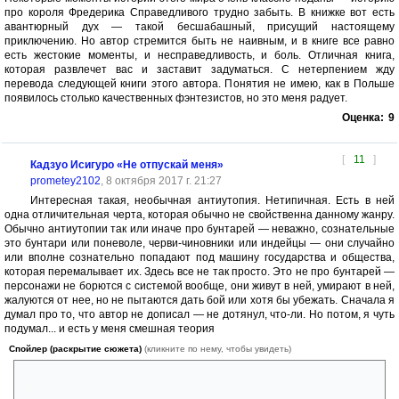
про короля Фредерика Справедливого трудно забыть. В книжке вот есть
авантюрный дух — такой бесшабашный, присущий настоящему
приключению. Но автор стремится быть не наивным, и в книге все равно
есть жестокие моменты, и несправедливость, и боль. Отличная книга,
которая развлечет вас и заставит задуматься. С нетерпением жду
перевода следующей книги этого автора. Понятия не имею, как в Польше
появилось столько качественных фэнтезистов, но это меня радует.
Оценка:
9
[
11
]
Кадзуо Исигуро «Не отпускай меня»
prometey2102
, 8 октября 2017 г. 21:27
Интересная такая, необычная антиутопия. Нетипичная. Есть в ней
одна отличительная черта, которая обычно не свойственна данному жанру.
Обычно антиутопии так или иначе про бунтарей — неважно, сознательные
это бунтари или поневоле, черви-чиновники или индейцы — они случайно
или вполне сознательно попадают под машину государства и общества,
которая перемалывает их. Здесь все не так просто. Это не про бунтарей —
персонажи не борются с системой вообще, они живут в ней, умирают в ней,
жалуются от нее, но не пытаются дать бой или хотя бы убежать. Сначала я
думал про то, что автор не дописал — не дотянул, что-ли. Но потом, я чуть
подумал... и есть у меня смешная теория
Спойлер (раскрытие сюжета)
(кликните по нему, чтобы увидеть)
Душа у клонов. Мне кажется вот в чем ирония — ее действительно
нет. Нет в понимании человека обычного, который согласно