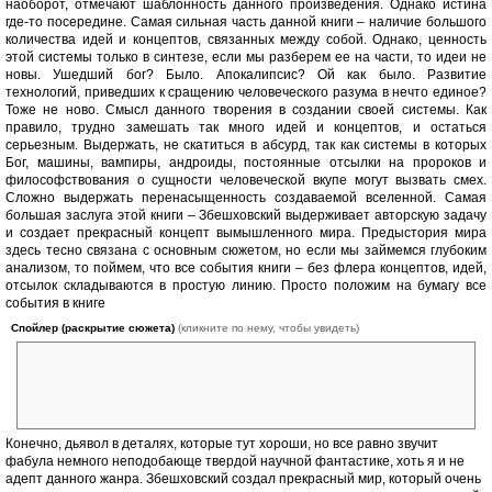
наоборот, отмечают шаблонность данного произведения. Однако истина
где-то посередине. Самая сильная часть данной книги – наличие большого
количества идей и концептов, связанных между собой. Однако, ценность
этой системы только в синтезе, если мы разберем ее на части, то идеи не
новы. Ушедший бог? Было. Апокалипсис? Ой как было. Развитие
технологий, приведших к сращению человеческого разума в нечто единое?
Тоже не ново. Смысл данного творения в создании своей системы. Как
правило, трудно замешать так много идей и концептов, и остаться
серьезным. Выдержать, не скатиться в абсурд, так как системы в которых
Бог, машины, вампиры, андроиды, постоянные отсылки на пророков и
философствования о сущности человеческой вкупе могут вызвать смех.
Сложно выдержать перенасыщенность создаваемой вселенной. Самая
большая заслуга этой книги – Збешховский выдерживает авторскую задачу
и создает прекрасный концепт вымышленного мира. Предыстория мира
здесь тесно связана с основным сюжетом, но если мы займемся глубоким
анализом, то поймем, что все события книги – без флера концептов, идей,
отсылок складываются в простую линию. Просто положим на бумагу все
события в книге
Спойлер (раскрытие сюжета)
(кликните по нему, чтобы увидеть)
«Есть человек, богач, наследник богатой семьи в постапокалипсисе.
На него нападают вампиры, захватывают его дом, он переселяется в
другое тело, затем в робота, безуспешно пытается спасти свою
семью, но затем спасает мир».
Конечно, дьявол в деталях, которые тут хороши, но все равно звучит
фабула немного неподобающе твердой научной фантастике, хоть я и не
адепт данного жанра. Збешховский создал прекрасный мир, который очень