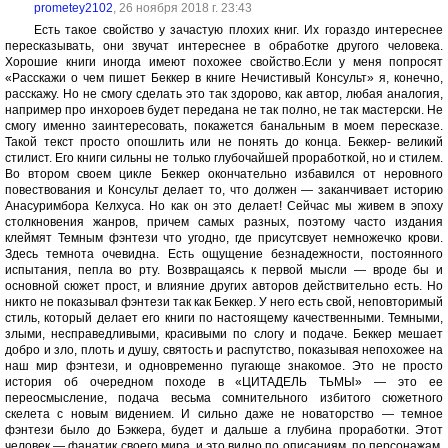
prometey2102
, 26 ноября 2018 г. 23:43
Есть такое свойство у зачастую плохих книг. Их гораздо интереснее
пересказывать, они звучат интереснее в обработке другого человека.
Хорошие книги иногда имеют похожее свойство.Если у меня попросят
«Расскажи о чем пишет Беккер в книге Нечистивый Консульт» я, конечно,
расскажу. Но не смогу сделать это так здорово, как автор, любая аналогия,
например про инхороев будет передана не так полно, не так мастерски. Не
смогу именно заинтересовать, покажется банальным в моем пересказе.
Такой текст просто опошлить или не понять до конца. Беккер- великий
стилист. Его книги сильны не только глубочайшей проработкой, но и стилем.
Во втором своем цикле Беккер окончательно избавился от неровного
повествования и Консульт делает то, что должен — заканчивает историю
Анасуримбора Келхуса. Но как он это делает! Сейчас мы живем в эпоху
столкновения жанров, причем самых разных, поэтому часто издания
клеймят Темным фэнтези что угодно, где присутсвует немножечко крови.
Здесь темнота очевидна. Есть ощущение безнадежности, постоянного
испытания, пепла во рту. Возвращаясь к первой мысли — вроде бы и
основной сюжет прост, и влияние других авторов действительно есть. Но
никто не показывал фэнтези так как Беккер. У него есть свой, неповторимый
стиль, который делает его книги по настоящему качественными. Темными,
злыми, несправедливыми, красивыми по слогу и подаче. Беккер мешает
добро и зло, плоть и душу, святость и распутство, показывая непохожее на
наш мир фэнтези, и одновременно пугающе знакомое. Это не просто
история об очередном походе в «ЦИТАДЕЛЬ ТЬМЫ» — это ее
переосмысление, подача весьма сомнительного избитого сюжетного
скелета с новым видением. И сильно даже не новаторство — темное
фэнтези было до Бэккера, будет и дальше а глубина проработки. Этот
человек — фанатик своего мира, и это видно по описаниям, по персонажам,