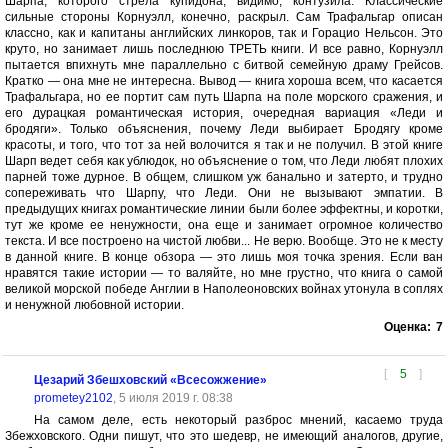
Шарпа, которого стрела купидона, видимо, контузила. Классические
сильные стороны Корнуэлл, конечно, раскрыл. Сам Трафальгар описан
классно, как и капитаны английских линкоров, так и Горацио Нельсон. Это
круто, но занимает лишь последнюю ТРЕТЬ книги. И все равно, Корнуэлл
пытается впихнуть мне параллельно с битвой семейную драму Грейсов.
Кратко — она мне не интересна. Вывод — книга хороша всем, что касается
Трафальгара, но ее портит сам путь Шарпа на поле морского сражения, и
его дурацкая романтическая история, очередная вариация «Леди и
бродяги». Только объяснения, почему Леди выбирает Бродягу кроме
красоты, и того, что тот за ней волочится я так и не получил. В этой книге
Шарп ведет себя как ублюдок, но объяснение о том, что Леди любят плохих
парней тоже дурное. В общем, слишком уж банально и затерто, и трудно
сопереживать что Шарпу, что Леди. Они не вызывают эмпатии. В
предыдущих книгах романтические линии были более эффектны, и коротки,
тут же кроме ее ненужности, она еще и занимает огромное количество
текста. И все построено на чистой любви... Не верю. Вообще. Это не к месту
в данной книге. В конце обзора — это лишь моя точка зрения. Если ван
нравятся такие истории — то валяйте, но мне грустно, что книга о самой
великой морской победе Англии в Наполеоновских войнах утонула в соплях
и ненужной любовной истории.
Оценка:
7
[
5
]
Цезарий Збешховский «Всесожжение»
prometey2102
, 5 июля 2019 г. 08:38
На самом деле, есть некоторый разброс мнений, касаемо труда
Збежховского. Одни пишут, что это шедевр, не имеющий аналогов, другие,