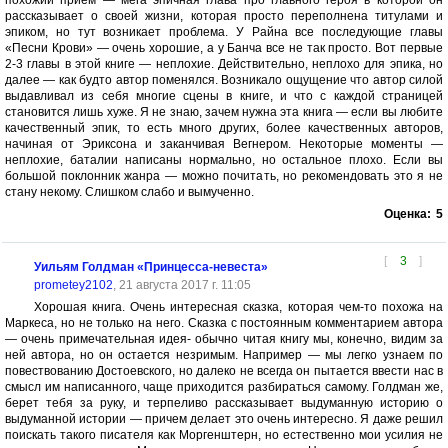
похожий прием — мега эпичная глава про главного героя в которой он
рассказывает о своей жизни, которая просто переполнена титулами и
эпиком, но тут возникает проблема. У Райна все последующие главы
«Песни Крови» — очень хорошие, а у Банча все не так просто. Вот первые
2-3 главы в этой книге — неплохие. Действительно, неплохо для эпика, но
далее — как будто автор поменялся. Возникало ощущение что автор силой
выдавливал из себя многие сцены в книге, и что с каждой страницей
становится лишь хуже. Я не знаю, зачем нужна эта книга — если вы любите
качественный эпик, то есть много других, более качественных авторов,
начиная от Эриксона и заканчивая Вегнером. Некоторые моменты —
неплохие, баталии написаны нормально, но остальное плохо. Если вы
большой поклонник жанра — можно почитать, но рекомендовать это я не
стану некому. Слишком слабо и вымученно.
Оценка:
5
[
3
]
Уильям Голдман «Принцесса-невеста»
prometey2102
, 21 августа 2017 г. 11:05
Хорошая книга. Очень интересная сказка, которая чем-то похожа на
Маркеса, но не только на него. Сказка с постоянным комментарием автора
— очень примечательная идея- обычно читая книгу мы, конечно, видим за
ней автора, но он остается незримым. Например — мы легко узнаем по
повествованию Достоевского, но далеко не всегда он пытается ввести нас в
смысл им написанного, чаще приходится разбираться самому. Голдман же,
берет тебя за руку, и терпеливо рассказывает выдуманную историю о
выдуманной истории — причем делает это очень интересно. Я даже решил
поискать такого писателя как Моргенштерн, но естественно мои усилия не