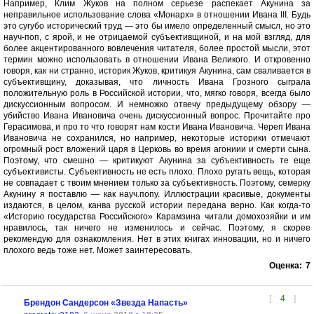
Например, Клим Жуков на полном серьезе распекает Акунина за
неправильное использование слова «Монарх» в отношении Ивана III. Будь
это сугубо исторический труд — это бы имело определенный смысл, но это
науч-поп, с ярой, и не отрицаемой субъективщиной, и на мой взгляд, для
более акцентированного вовлечения читателя, более простой мысли, этот
термин можно использовать в отношении Ивана Великого. И откровенно
говоря, как ни странно, историк Жуков, критикуя Акунина, сам сваливается в
субъективщину, доказывая, что личность Ивана Грозного сыграла
положительную роль в Российской истории, что, мягко говоря, всегда было
дискуссионным вопросом. И немножко отвечу предыдущему обзору —
убийство Ивана Ивановича очень дискуссионный вопрос. Прочитайте про
Герасимова, и про то что говорят нам кости Ивана Ивановича. Череп Ивана
Ивановича не сохранился, но например, некоторые историки отмечают
огромный рост вложений царя в Церковь во время агониии и смерти сына.
Поэтому, что смешно — критикуют Акунина за субъективность те еще
субъективисты. Субъективность не есть плохо. Плохо ругать вещь, которая
не совпадает с твоим мнением только за субъективность. Поэтому, семерку
Акунину я поставлю — как науч.попу. Иллюстрации красивые, документы
издаются, в целом, канва русской истории передана верно. Как когда-то
«Историю государства Российского» Карамзина читали домохозяйки и им
нравилось, так ничего не изменилось и сейчас. Поэтому, я скорее
рекомендую для ознакомления. Нет в этих книгах инновации, но и ничего
плохого ведь тоже нет. Может заинтересовать.
Оценка:
7
[
4
]
Брендон Сандерсон «Звезда Напасть»