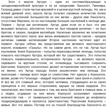
Эпос о короле Артуре – один из системообразующих в
западноевропейской культуре и за ее пределами. Ланселот, Гвиневра,
Галахад давно стали частью красивой и в целом грустной легенды. Но, как и
всякий древний эпос, король Артур получил огромное количество более
поздних наслоений. Большинство из них мелки – другое имя Ланселота,
отсутствие Мерлина, но по настоящему больших наслоений в легенде два.
Первое – Артур как англичанин. Артур, даже если он и был, что уже
вызывает вопросы, абсолютно точно не был предком англичан – он был
бритом, и скорее, предком валлийцев. Насколько иронично же почитание
великого бритского героя, всю жизнь воевавшего против саксов – предков
англичан самими англичанами! Второе наслоение частично идет из
первого. Артура сейчас мы представляем как великого христианского
короля, искавшего «Грааль». Но на самом деле, это не так. Артур был
язычником. Книги Корнуэлла – попытка переосмысления легенды, попытка
показать настоящего Артура, который мог бы существовать. Это попытка
показать первоначального, исторического Артура – не великого короля,
сидевшего за круглым столом, но полководца, пытавшего сохранить
Британию. Корнуэлл сознательно делает исторические неточности, и тем
не менее, его Артур гораздо более реалистичен чем легенда. Его
персонажи – прежде всего люди со слабостями. Нет идеала у Корнуэлла,
кроме, разве что Галахада – каждый персонаж имеет свои грехи и слабости.
И все же это славный эпос, история человека, страдающего из-за своих
принципов и его верных сторонников, идущих за своим лидером. Это
героическое, жестокое сказание о том, как жила Британия в темные века, и
о людях, отдавших за нее жизнь. Корнуэлл затрагивает огромное
количество тем – от правильности христианской морали до конфликта
традиции(друидов) и прогресса (христианства). Персонажи Корнуэлла –
живые. Вот что важно. Потому что за тонной благородства Ланселота из