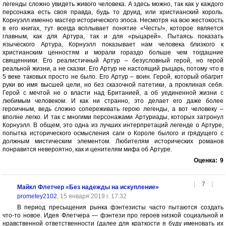
легенды сложно увидеть живого человека. А здесь можно, так как у каждого
персонажа есть своя правда, будь то друид, или христианский король.
Корнуэлл именно мастер исторического эпоса. Несмотря на всю жестокость
в его книгах, тут всегда всплывает понятие «Честь!», которое является
главным, как для Артура, так и для «рыцарей». Пытаясь показать
языческого Артура, Корнуэлл показывает нам человека близкого к
христианским ценностям и морали гораздо больше чем тогдашние
священники. Его реалистичный Артур – безусловный герой, но герой
реальной жизни, а не сказки. Его Артур не настоящий рыцарь, потому что в
5 веке таковых просто не было. Его Артур – воин. Герой, который обагрит
руки во имя высшей цели, но без сказочной патетики, а проклиная себя.
Герой с мечтой не о власти над Британией, а об уединенной жизни с
любимым человеком. И как ни странно, это делает его даже более
героичным, ведь сложно сопереживать герою легенды, а вот человеку –
вполне легко. И так с многими персонажами Артуриады, которых затронул
Корнуэлл. В общем, это одна из лучших интерпретаций легенде о Артуре,
попытка исторического осмысления саги о Короле былого и грядущего с
должным мистическим элементом. Любителям исторических романов
понравится невероятно, как и ценителям мифа об Артуре.
Оценка:
9
[
7
]
Майкл Флетчер «Без надежды на искупление»
prometey2102
, 15 января 2019 г. 17:32
В период пресыщения рынка фэнтезисты часто пытаются создать
что-то новое. Идея Флетчера — фэнтези про героев низкой социальной и
нравственной ответственности (далее для краткости я буду именовать их