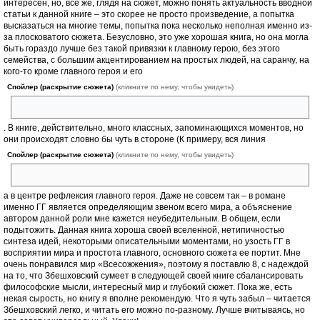
интересен, но, все же, глядя на сюжет, можно понять актуальность вводной
статьи к данной книге – это скорее не просто произведение, а попытка
высказаться на многие темы, попытка пока несколько неполная именно из-
за плосковатого сюжета. Безусловно, это уже хорошая книга, но она могла
быть гораздо лучше без такой привязки к главному герою, без этого
семейства, с большим акцентированием на простых людей, на саранчу, на
кого-то кроме главного героя и его
Спойлер (раскрытие сюжета)
(кликните по нему, чтобы увидеть)
«ПОТЕРЯННОЙ ЛЮБВИ»
. В книге, действительно, много классных, запоминающихся моментов, но
они происходят словно бы чуть в стороне (К примеру, вся линия
Спойлер (раскрытие сюжета)
(кликните по нему, чтобы увидеть)
Heart of Darkness),
а в центре рефлексия главного героя. Даже не совсем так – в романе
именно ГГ является определяющим звеном всего мира, а объяснение
автором данной роли мне кажется неубедительным. В общем, если
подытожить. Данная книга хороша своей вселенной, нетипичностью
синтеза идей, некоторыми описательными моментами, но узость ГГ в
восприятии мира и простота главного, основного сюжета ее портит. Мне
очень понравился мир «Всесожжения», поэтому я поставлю 8, с надеждой
на то, что Збешховский сумеет в следующей своей книге сбалансировать
философские мысли, интересный мир и глубокий сюжет. Пока же, есть
некая сырость, но книгу я вполне рекомендую. Что я чуть забыл – читается
Збешховский легко, и читать его можно по-разному. Лучше вчитываясь, но