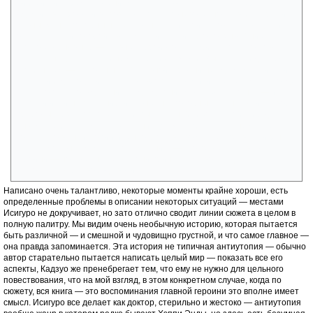
Библейским представлением стал человеком, в полной мере, когда
Адам и Ева бросили вызов Богу, пусть поневоле, но став бунтарями.
Клоны же неспособны на Бунт, и нет у них той человеческой души,
обладателями которой являются читающие этот отзыв. У них есть
что-то заменившие — главные герои могут любить, могут тосковать,
плакать, но это все-таки не делает их людьми. Мы только и делаем
что бунтуем — а клоны нет. У Главной героини нет даже мысли купить
какую-нибудь лодку и уплыть в Европу с Томми, или еще куда-либо где
нет такого четкого деления, туда где они смогут жить. Но нет — им
сказали идти на заклание, и клоны, неспособные к бунту в силу своей
природы, безусловно, злясь и ,пытаясь найти хоть какой-нибудь
выход, все равно идут на заклание. Даже любовь этого не меняет,
хотя часто в антиутопии именно это чувство меняет правила игры.
Нет... Я до конца думал, что сама книга — это протест главной
героини — но тоже нет. И все они принимают свою судьбу, так как у
них отсутствует свобода воли.
Написано очень талантливо, некоторые моменты крайне хороши, есть
определенные проблемы в описании некоторых ситуаций — местами
Исигуро не докручивает, но зато отлично сводит линии сюжета в целом в
полную палитру. Мы видим очень необычную историю, которая пытается
быть различной — и смешной и чудовищно грустной, и что самое главное —
она правда запоминается. Эта история не типичная антиутопия — обычно
автор старательно пытается написать целый мир — показать все его
аспекты, Кадзуо же пренебрегает тем, что ему не нужно для цельного
повествования, что на мой взгляд, в этом конкретном случае, когда по
сюжету, вся книга — это воспоминания главной героини это вполне имеет
смысл. Исигуро все делает как доктор, стерильно и жестоко — антиутопия