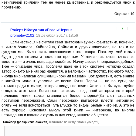
нетипичной трилогии тем не менее качественна, и рекомендуется мной к
прочтению.
Оценка:
10
[
7
]
Роберт Ибатуллин «Роза и Червь»
prometey2102
, 18 декабря 2017 г. 18:56
Если честно, я не считаю себя знатоком научной фантастики. Конечно,
я читал Азимова, Хайнлайна, Саймака и других классиков, но так и не
суждено мне было стать поклонником этого жанра. Поэтому, мой отзыв
будет дилетантским и несколько простым. У книги есть очень классные
моменты — и очень неправдоподобные. Начну с вещей неправдоподобных.
1-ое — описание мира. Проблема даже не в той системе, которую создал
автор, она-то мне как раз нравится, а мелочах и частностях. Их как-то мало,
иногда мир написан слишком широкими мазками. Вот допустим, есть в книге
в какой-то момент упоминание песни Кэтти Перри — но по сути, это
отсылка ради отсылки, которая никуда не ведет. Хотелось бы чуть глубже
оглядеть этот мир. Логичность системы, созданной автором во второй
половине книги также становится более спорной(За счет странных
поступков персонажей). Сами персонажи пытаются плести интриги,но
опять же если всмотреться чуть глубже то видны белые ниточки. А это не
есть хорошо. Основная мысль этой книги — интересна, во многом
неожиданна и вполне актуальна для сегодняшнего общества.
Спойлер (раскрытие сюжета)
(кликните по нему, чтобы увидеть)
Глобализация в планетарном масштабе дошедшая до фактически
биологически-технического синтеза и образования многопланетных