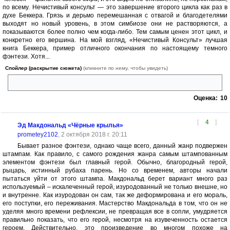
по всему. Нечистивый консульт — это завершение второго цикла как раз в
духе Беккера. Грязь и дерьмо перемешанная с отвагой и благодетелями
выходят но новый уровень, в этом симбиозе они не растворяются, а
показываются более полно чем когда-либо. Тем самым ценен этот цикл, и
конкретно его вершина. На мой взгляд, «Нечистивый Консульт» лучшая
книга Беккера, пример отличного окончания по настоящему темного
фэнтези. Хотя...
Спойлер (раскрытие сюжета)
(кликните по нему, чтобы увидеть)
Конец ли это?
Оценка:
10
[
4
]
Эд Макдональд «Чёрные крылья»
prometey2102
, 2 октября 2018 г. 20:11
Бывает разное фэнтези, однако чаще всего, данный жанр подвержен
штампам. Как правило, с самого рождения жанра самым штампованным
элементом фэнтези был главный герой. Обычно, благородный герой,
рыцарь, истинный рубаха парень. Но со временем, авторы начали
пытаться уйти от этого штампа. Макдональд берет вариант много раз
используемый – искалеченный герой, изуродованный не только внешне, но
и внутренне. Как изуродован он сам, так же деформирована и его мораль,
его поступки, его переживания. Мастерство Макдональда в том, что он не
уделяя много времени рефлексии, не превращая все в сопли, умудряется
правильно показать, что его герой, несмотря на изувеченность остается
героем. Действительно, это произведение во многом похоже на