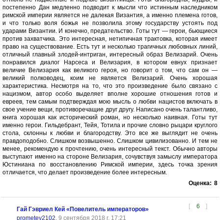
постепенно Дан медленно подводит к мысли что истинным наследником
римской империи является не далекая Византия, а именно племена готов,
и что только воля божья не позволила этому государству устоять под
ударами Византии. И конечно, предательство. Готы тут — герои, бьющиеся
против захватчика. Это интересная, нетипичная трактовка, которая имеет
право на существование. Есть тут и несколько трагичных любовных линий,
отличный главный злодей-интриган, интересный образ Велизарий. Очень
понравился диалог Нарсеса и Велизария, в котором евнух признает
величие Велизария как великого героя, но говорит о том, что сам он —
великий полководец, коим не является Велизарий. Очень хорошая
характеристика. Несмотря на то, что это произведение было связано с
нацизмом, автор особо выделяет вполне хорошие отношения готов и
евреев, тем самым подтверждая мою мысль о любви нацистов включать в
свое учение вещи, противоречащие друг другу. Написано очень талантливо,
книга хорошая как исторический роман, но несколько наивная. Готы тут
именно герои. Гильдебрант, Тейя, Тотила и прочие словно рыцари круглого
стола, склонны к любви и благородству. Это все же выглядит не очень
правдоподобно. Слишком возвышенно. Слишком цивилизованно. И тем не
менее, рекомендую к прочтению, очень интересный текст. Обычно авторы
выступают именно на стороне Велизария, сочувствуя замыслу императора
Юстиниана по восстановлению Римской империи, здесь точка зрения
отличается, что делает произведение более интересным.
Оценка:
8
[
6
]
Гай Гэвриел Кей «Повелитель императоров»
prometey2102
, 9 сентября 2018 г. 17:21