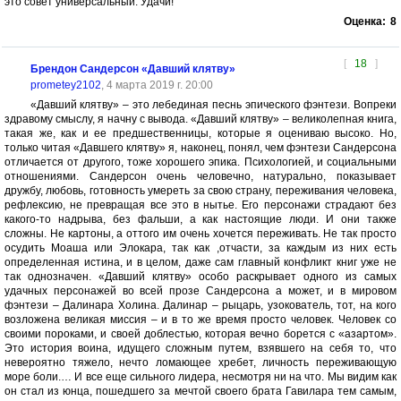
это совет универсальный. Удачи!
Оценка:
8
[
18
]
Брендон Сандерсон «Давший клятву»
prometey2102
, 4 марта 2019 г. 20:00
«Давший клятву» – это лебединая песнь эпического фэнтези. Вопреки
здравому смыслу, я начну с вывода. «Давший клятву» – великолепная книга,
такая же, как и ее предшественницы, которые я оцениваю высоко. Но,
только читая «Давшего клятву» я, наконец, понял, чем фэнтези Сандерсона
отличается от другого, тоже хорошего эпика. Психологией, и социальными
отношениями. Сандерсон очень человечно, натурально, показывает
дружбу, любовь, готовность умереть за свою страну, переживания человека,
рефлексию, не превращая все это в нытье. Его персонажи страдают без
какого-то надрыва, без фальши, а как настоящие люди. И они также
сложны. Не картоны, а оттого им очень хочется переживать. Не так просто
осудить Моаша или Элокара, так как ,отчасти, за каждым из них есть
определенная истина, и в целом, даже сам главный конфликт книг уже не
так однозначен. «Давший клятву» особо раскрывает одного из самых
удачных персонажей во всей прозе Сандерсона а может, и в мировом
фэнтези – Далинара Холина. Далинар – рыцарь, узокователь, тот, на кого
возложена великая миссия – и в то же время просто человек. Человек со
своими пороками, и своей доблестью, которая вечно борется с «азартом».
Это история воина, идущего сложным путем, взявшего на себя то, что
невероятно тяжело, нечто ломающее хребет, личность переживающую
море боли.… И все еще сильного лидера, несмотря ни на что. Мы видим как
он стал из юнца, пошедшего за мечтой своего брата Гавилара тем самым,