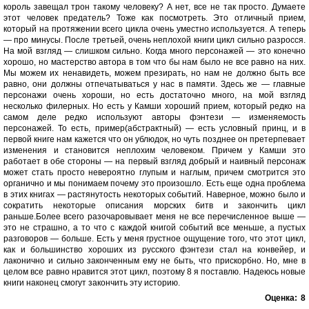
король завещал трон такому человеку? А нет, все не так просто. Думаете
этот человек предатель? Тоже как посмотреть. Это отличный прием,
который на протяжении всего цикла очень уместно используется. А теперь
— про минусы. После третьей, очень неплохой книги цикл сильно разросся.
На мой взгляд — слишком сильно. Когда много персонажей — это конечно
хорошо, но мастерство автора в том что бы нам было не все равно на них.
Мы можем их ненавидеть, можем презирать, но нам не должно быть все
равно, они должны отпечатываться у нас в памяти. Здесь же — главные
персонажи очень хороши, но есть достаточно много, на мой взгляд
несколько филерных. Но есть у Камши хороший прием, который редко на
самом деле редко используют авторы фэнтези — изменяемость
персонажей. То есть, пример(абстрактный) — есть условный принц, и в
первой книге нам кажется что он ублюдок, но чуть позднее он претерпевает
изменения и становится неплохим человеком. Причем у Камши это
работает в обе стороны — на первый взгляд добрый и наивный персонаж
может стать просто невероятно глупым и наглым, причем смотрится это
органично и мы понимаем почему это произошло. Есть еще одна проблема
в этих книгах — растянутость некоторых событий. Наверное, можно было и
сократить некоторые описания морских битв и закончить цикл
раньше.Более всего разочаровывает меня не все перечисленное выше —
это не страшно, а то что с каждой книгой событий все меньше, а пустых
разговоров — больше. Есть у меня грустное ощущение того, что этот цикл,
как и большинство хороших из русского фэнтези стал на конвейер, и
лаконично и сильно законченным ему не быть, что прискорбно. Но, мне в
целом все равно нравится этот цикл, поэтому 8 я поставлю. Надеюсь новые
книги наконец смогут закончить эту историю.
Оценка:
8