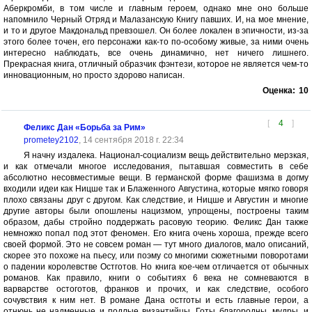
Аберкромби, в том числе и главным героем, однако мне оно больше
напомнило Черный Отряд и Малазанскую Книгу павших. И, на мое мнение,
и то и другое Макдональд превзошел. Он более локален в эпичности, из-за
этого более точен, его персонажи как-то по-особому живые, за ними очень
интересно наблюдать, все очень динамично, нет ничего лишнего.
Прекрасная книга, отличный образчик фэнтези, которое не является чем-то
инновационным, но просто здорово написан.
Оценка:
10
[
4
]
Феликс Дан «Борьба за Рим»
prometey2102
, 14 сентября 2018 г. 22:34
Я начну издалека. Национал-социализм вещь действительно мерзкая,
и как отмечали многое исследования, пытавшая совместить в себе
абсолютно несовместимые вещи. В германской форме фашизма в догму
входили идеи как Ницше так и Блаженного Августина, которые мягко говоря
плохо связаны друг с другом. Как следствие, и Ницше и Августин и многие
другие авторы были опошлены нацизмом, упрощены, построены таким
образом, дабы стройно поддержать расовую теорию. Феликс Дан также
немножко попал под этот феномен. Его книга очень хороша, прежде всего
своей формой. Это не совсем роман — тут много диалогов, мало описаний,
скорее это похоже на пьесу, или поэму со многими сюжетными поворотами
о падении королевстве Остготов. Но книга кое-чем отличается от обычных
романов. Как правило, книги о событиях 6 века не сомневаются в
варварстве остоготов, франков и прочих, и как следствие, особого
сочувствия к ним нет. В романе Дана остготы и есть главные герои, а
отнюнь не надменные и подлые византийцы. Готы благородны, мудры, и