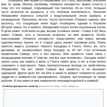
Оговорюсь, мне нравится Аберкромби. Его стиль, персонажи, описания
мне по нраву. Многие проблемы «Немного ненависти» можно отнести к
тому, что это первый, открывающий том трилогии. Из-за этого, большая
часть вопросов не раскрыта, и это логичная неизбежность. Решение
Аберкромби переноса событий к индустриальной эпохе храброе, и
неожиданное. Признаюсь честно, после прочтения «Первого закона» мне
казалось, что следующие книги будут посвящены едокам и Кхалюлю
(Второй закон). Но я ошибся, Аберкромби пошел более изысканным путем.
Я делю сюжет этой книги на две, весьма условные линии – Север и Юг. Весь
сюжет Севера, хоть и несколько вторичен, но мне нравится. Особо,
персонажами. «Немного ненависти» представляет нам новых, весьма
харизматичных героев, но и старые здесь играют огромную роль. Очень
приятно видеть условных Черного Кальдера и Глокту. Опять же, есть
динамика, из насмешливого юнца Кальдер за 30 лет стал истинным
правителем Севера, хоть и без короны. Мне нравятся такая связь с
предыдущими книгами. К тому же, они все еще человечны – Кальдер любит
своего сына, как память о жене, а Глокта любит дочь, и нет в этом ничего
слюнявого и приторного. Такие прилагательные вообще не свойственны
Аберкромби. Так вот, линия Севера мне нравится, и не вызывает
нареканий. Другое дело Юг. На Юге в какой-то момент появляется аналог
луддитов и коммунистов одновременно, община, выступающая за права
рабочих. И она кажется мне невероятно неправдоподобной и наивной.
Спойлер (раскрытие сюжета)
(кликните по нему, чтобы увидеть)
Революция, бунт, вещи, конечно, интересные. Но по моему, Джо не
дожал в их описании. Слишком все просто, слишком наивно, даже
казни идут без особого извращения. Просто, сравните это с
настоящими бунтами, и их описаниями, и возникнет некая проблема.