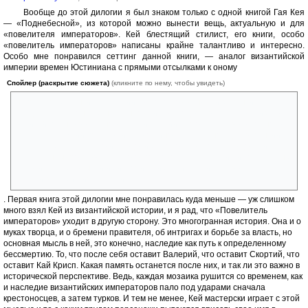
Вообще до этой дилогии я был знаком только с одной книгой Гая Кея
— «Поднебесной», из которой можно вынести вещь, актуальную и для
«повелителя императоров». Кей блестящий стилист, его книги, особо
«повелитель императоров» написаны крайне талантливо и интересно.
Особо мне понравился сеттинг данной книги, — аналог византийской
империи времен Юстиниана с прямыми отсылками к оному
Спойлер (раскрытие сюжета)
(кликните по нему, чтобы увидеть)
например, закрытие академии философов в книге и закрытие
академии Платона, жена- танцовщица(Феодора в реальной жизни),
великий план о восстановлении империи, строительство огромного
храма, летающий престол и многое иное, актуальное для византии. В
книге также есть аналоги Теодориха, короля остгота, его дочери
Амаласунты, Хосрова Великого, полководца Велизария и конкретных
исторических событий из истории Византии, таких как восстание
Ника, и вечный мир с Персией
. Первая книга этой дилогии мне понравилась куда меньше — уж слишком
много взял Кей из византийской истории, и я рад, что «Повелитель
императоров» уходит в другую сторону. Это многогранная история. Она и о
муках творца, и о бремени правителя, об интригах и борьбе за власть, но
основная мысль в ней, это конечно, наследие как путь к определенному
бессмертию. То, что после себя оставит Валерий, что оставит Скортий, что
оставит Кай Крисп. Какая память останется после них, и так ли это важно в
исторической перспективе. Ведь, каждая мозаика рушится со временем, как
и наследие византийских императоров пало под ударами сначала
крестоносцев, а затем турков. И тем не менее, Кей мастерски играет с этой