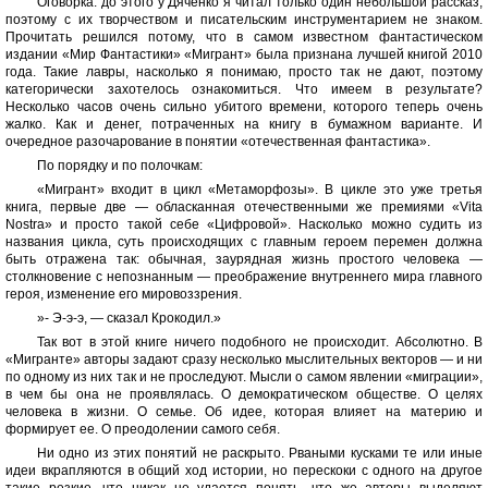
Оговорка: до этого у Дяченко я читал только один небольшой рассказ,
поэтому с их творчеством и писательским инструментарием не знаком.
Прочитать решился потому, что в самом известном фантастическом
издании «Мир Фантастики» «Мигрант» была признана лучшей книгой 2010
года. Такие лавры, насколько я понимаю, просто так не дают, поэтому
категорически захотелось ознакомиться. Что имеем в результате?
Несколько часов очень сильно убитого времени, которого теперь очень
жалко. Как и денег, потраченных на книгу в бумажном варианте. И
очередное разочарование в понятии «отечественная фантастика».
По порядку и по полочкам:
«Мигрант» входит в цикл «Метаморфозы». В цикле это уже третья
книга, первые две — обласканная отечественными же премиями «Vita
Nostra» и просто такой себе «Цифровой». Насколько можно судить из
названия цикла, суть происходящих с главным героем перемен должна
быть отражена так: обычная, заурядная жизнь простого человека —
столкновение с непознанным — преображение внутреннего мира главного
героя, изменение его мировоззрения.
»- Э-э-э, — сказал Крокодил.»
Так вот в этой книге ничего подобного не происходит. Абсолютно. В
«Мигранте» авторы задают сразу несколько мыслительных векторов — и ни
по одному из них так и не проследуют. Мысли о самом явлении «миграции»,
в чем бы она не проявлялась. О демократическом обществе. О целях
человека в жизни. О семье. Об идее, которая влияет на материю и
формирует ее. О преодолении самого себя.
Ни одно из этих понятий не раскрыто. Рваными кусками те или иные
идеи вкрапляются в общий ход истории, но перескоки с одного на другое