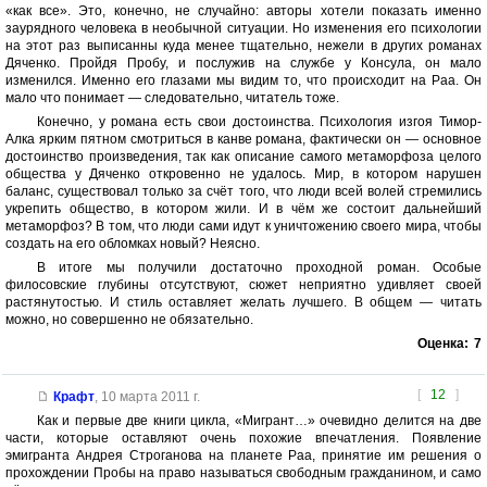
«как все». Это, конечно, не случайно: авторы хотели показать именно
заурядного человека в необычной ситуации. Но изменения его психологии
на этот раз выписанны куда менее тщательно, нежели в других романах
Дяченко. Пройдя Пробу, и послужив на службе у Консула, он мало
изменился. Именно его глазами мы видим то, что происходит на Раа. Он
мало что понимает — следовательно, читатель тоже.
Конечно, у романа есть свои достоинства. Психология изгоя Тимор-
Алка ярким пятном смотриться в канве романа, фактически он — основное
достоинство произведения, так как описание самого метаморфоза целого
общества у Дяченко откровенно не удалось. Мир, в котором нарушен
баланс, существовал только за счёт того, что люди всей волей стремились
укрепить общество, в котором жили. И в чём же состоит дальнейший
метаморфоз? В том, что люди сами идут к уничтожению своего мира, чтобы
создать на его обломках новый? Неясно.
В итоге мы получили достаточно проходной роман. Особые
филосовские глубины отсутствуют, сюжет неприятно удивляет своей
растянутостью. И стиль оставляет желать лучшего. В общем — читать
можно, но совершенно не обязательно.
Оценка:
7
[
12
]
Крафт
,
10 марта 2011 г.
Как и первые две книги цикла, «Мигрант…» очевидно делится на две
части, которые оставляют очень похожие впечатления. Появление
эмигранта Андрея Строганова на планете Раа, принятие им решения о
прохождении Пробы на право называться свободным гражданином, и само