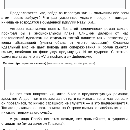
В строю засмеялись.»
Предполагается, что, войдя во взрослую жизнь, мальчишки обо всем
этом просто забудут? Что раз усвоенные модели поведения никогда-
никогда не возродятся в обыденной идиллии Раа?.. Хм...
Авторов тоже можно понять: без этой нелогичности роман сильно
проиграл бы в эмоциональном плане. Слишком далекий от нас
платоновский идеализм на отдельно взятой планете так и остается до
конца абстракцией (улитка объясняет что-то муравьям). Слишком
идеальный мир не дает повода для сопереживания, и роман кажется
вялым, особенно на фоне двух предыдущих. И не мудрено. Сюжетная
схема все та же, что и в «Vita nostra», и в «Цифровом».
Спойлер (раскрытие сюжета)
(кликните по нему, чтобы увидеть)
Герой проходит некую инициацию, сам не зная, зачем это нужно и что
из него выйдет в итоге, — герой обретает некие необычные
способности — герой превращается в единицу информации: слово,
компьютерную программу, передатчик сообщения.
Но вот того напряжения, какое было в предшествующих романах,
здесь нет. Андрея никто не заставляет идти на испытание, а главное, если
он провалится, то ничего страшного не случится — и это подчеркивается.
Так что приключения протагониста на Острове вызывают любопытство, но
никак не тревогу за его судьбу.
А уж когда Проба остается позади, все дальнейшее, в сущности,
стандартно (ну, за вычетом Платона).