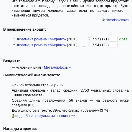
Что толкнуло его к этому шагу? На эти и другие вопросы предстоит
ответить герою, попадая в разные обстоятельства, которые требуют
изменений внутри человека, даже если не делать ничего –
изменяться придется.
©
skvortsov.vova
В произведение входит:
Фрагмент романа «Мигрант»
(2010)
7.97 (171)
2 отз.
-
Фрагмент романа «Мигрант»
(2010)
7.94 (122)
-
Входит в:
— условный цикл
«Метаморфозы»
Лингвистический анализ текста:
Приблизительно страниц: 285
Активный словарный запас: средний (2753 уникальных слова на
10000 слов текста)
Средняя длина предложения: 56 знаков — на редкость ниже
среднего (81)!
Доля диалогов в тексте: 39%, что близко к среднему (37%)
подробные результаты анализа >>
Награды и премии: