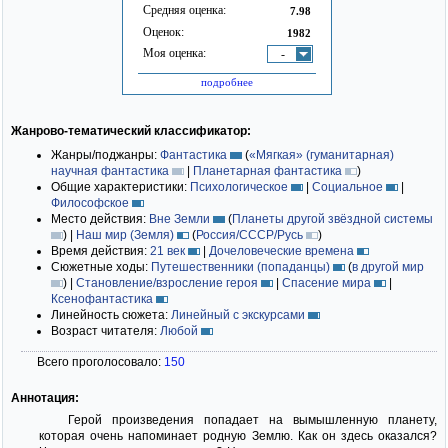
Средняя оценка:
7.98
Оценок:
1982
Моя оценка:
-
подробнее
Жанрово-тематический классификатор:
Жанры/поджанры:
Фантастика
(
«Мягкая» (гуманитарная)
научная фантастика
|
Планетарная фантастика
)
Общие характеристики:
Психологическое
|
Социальное
|
Философское
Место действия:
Вне Земли
(
Планеты другой звёздной системы
)
|
Наш мир (Земля)
(
Россия/СССР/Русь
)
Время действия:
21 век
|
Дочеловеческие времена
Сюжетные ходы:
Путешественники (попаданцы)
(
в другой мир
)
|
Становление/взросление героя
|
Спасение мира
|
Ксенофантастика
Линейность сюжета:
Линейный с экскурсами
Возраст читателя:
Любой
Всего проголосовало:
150
Аннотация:
Герой произведения попадает на вымышленную планету,
которая очень напоминает родную Землю. Как он здесь оказался?