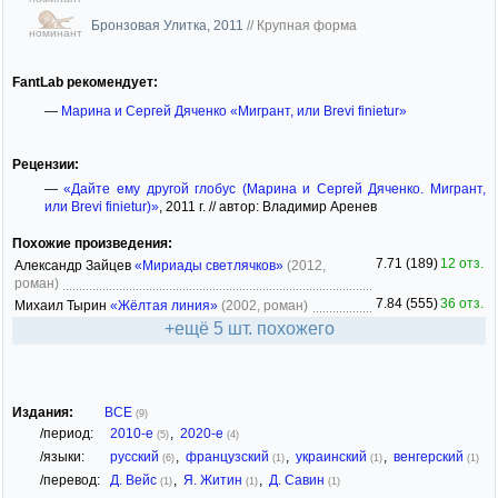
Бронзовая Улитка, 2011
//
Крупная форма
номинант
FantLab рекомендует:
—
Марина и Сергей Дяченко «Мигрант, или Brevi finietur»
Рецензии:
—
«Дайте ему другой глобус (Марина и Сергей Дяченко. Мигрант,
или Brevi finietur)»
, 2011 г. // автор: Владимир Аренев
Похожие произведения:
7.71 (189)
12 отз.
Александр Зайцев
«Мириады светлячков»
(2012,
роман)
7.84 (555)
36 отз.
Михаил Тырин
«Жёлтая линия»
(2002, роман)
+ещё 5 шт. похожего
Издания:
ВСЕ
(9)
/период:
2010-е
,
2020-е
(5)
(4)
/языки:
русский
,
французский
,
украинский
,
венгерский
(6)
(1)
(1)
(1)
/перевод:
Д. Вейс
,
Я. Житин
,
Д. Савин
(1)
(1)
(1)