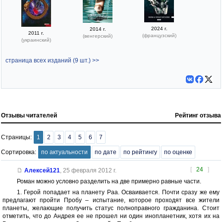
2024 г.
2014 г.
2011 г.
(французский)
(венгерский)
(украинский)
страница всех изданий (9 шт.) >>
Отзывы читателей
Рейтинг отзыва
Страницы:
1
2
3
4
5
6
7
Сортировка:
по актуальности
по дате
по рейтингу
по оценке
[
24
]
Алексей121
,
25 февраля 2012 г.
Роман можно условно разделить на две примерно равные части.
1. Герой попадает на планету Раа. Осваивается. Почти сразу же ему
предлагают пройти Пробу – испытание, которое проходят все жители
планеты, желающие получить статус полноправного гражданина. Стоит
отметить, что до Андрея ее не прошел ни один инопланетник, хотя их на