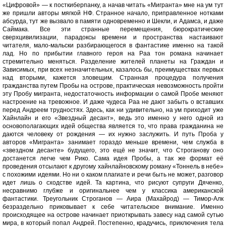
«Цифровой» — к посткиберпанку, а начав читать «Мигранта» мне на ум тут
же пришли авторы мягкой НФ. Странное начало, приправленное нотками
абсурда, тут же вызвало в памяти одновременно и Шекли, и Адамса, и даже
Саймака. Все эти странные перемещения, бюрократические
сверхцивилизации, парадоксы времени и пространства настаивают
читателя, мало-мальски разбирающегося в фантастике именно на такой
лад. Но по прибытии главного героя на Раа тон романа начинает
стремительно меняться. Разделение жителей планеты на Граждан и
Зависимых, при всех незначительных, казалось бы, преимуществах первых
над вторыми, кажется зловещим. Странная процедура получения
гражданства путем Пробы на острове, практическая невозможность пройти
эту Пробу мигранта, недостаточность информации о самой Пробе меняют
настроение на тревожное. И даже чудеса Раа не дают забыть о вставших
перед Андреем трудностях. Здесь, как ни удивительно, на ум приходит уже
Хайнлайн и его «Звездный десант», ведь это именно у него одной из
основополагающих идей общества является то, что права гражданина не
даются человеку от рождения — их нужно заслужить. И путь Проба у
авторов «Мигранта» занимает гораздо меньше времени, чем служба в
«звездном десанте» будущего, это ещё не значит, что Строганову оно
достанется легче чем Рико. Сама идея Пробы, а так же формат её
проведения отсылают к другому хайнлайновскому роману «Тоннель в небе»
с похожими идеями. Но ни о каком плагиате и речи быть не может, разговор
идет лишь о сходстве идей. Та картина, что рисуют супруги Дяченко,
несравнимо глубже и оригинальнее чем у классика американской
фантастики. Треугольник Строганов — Аира (Махайрод) — Тимор-Алк
безраздельно приковывает к себе читательское внимание. Именно
происходящее на острове начинает приоткрывать завесу над самой сутью
мира, в который попал Андрей. Постепенно, крадучись, приключения тела