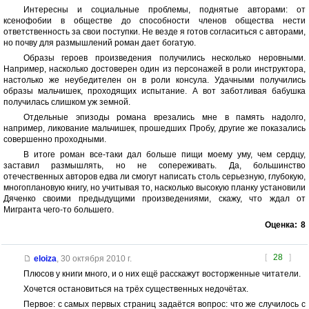
Интересны и социальные проблемы, поднятые авторами: от
ксенофобии в обществе до способности членов общества нести
ответственность за свои поступки. Не везде я готов согласиться с авторами,
но почву для размышлений роман дает богатую.
Образы героев произведения получились несколько неровными.
Например, насколько достоверен один из персонажей в роли инструктора,
настолько же неубедителен он в роли консула. Удачными получились
образы мальчишек, проходящих испытание. А вот заботливая бабушка
получилась слишком уж земной.
Отдельные эпизоды романа врезались мне в память надолго,
например, ликование мальчишек, прошедших Пробу, другие же показались
совершенно проходными.
В итоге роман все-таки дал больше пищи моему уму, чем сердцу,
заставил размышлять, но не сопереживать. Да, большинство
отечественных авторов едва ли смогут написать столь серьезную, глубокую,
многоплановую книгу, но учитывая то, насколько высокую планку установили
Дяченко своими предыдущими произведениями, скажу, что ждал от
Мигранта чего-то большего.
Оценка:
8
[
28
]
eloiza
,
30 октября 2010 г.
Плюсов у книги много, и о них ещё расскажут восторженные читатели.
Хочется остановиться на трёх существенных недочётах.
Первое: с самых первых страниц задаётся вопрос: что же случилось с