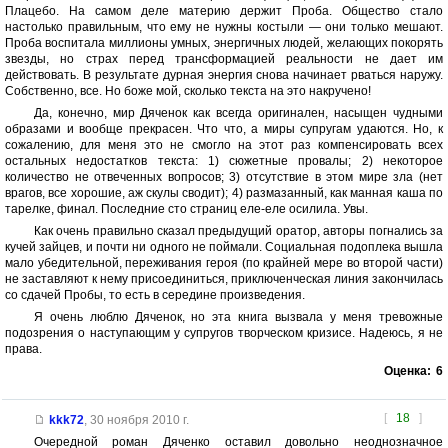
Плацебо. На самом деле материю держит Проба. Общество стало
настолько правильным, что ему не нужны костыли — они только мешают.
Проба воспитала миллионы умных, энергичных людей, желающих покорять
звезды, но страх перед трансформацией реальности не дает им
действовать. В результате дурная энергия снова начинает рваться наружу.
Собственно, все. Но боже мой, сколько текста на это накручено!
Да, конечно, мир Дяченок как всегда оригинален, насыщен чудными
образами и вообще прекрасен. Что что, а миры супругам удаются. Но, к
сожалению, для меня это не смогло на этот раз компенсировать всех
остальных недостатков текста: 1) сюжетные провалы; 2) некоторое
количество не отвеченных вопросов; 3) отсутствие в этом мире зла (нет
врагов, все хорошие, аж скулы сводит); 4) размазанный, как манная каша по
тарелке, финал. Последние сто страниц еле-еле осилила. Увы.
Как очень правильно сказал предыдущий оратор, авторы погнались за
кучей зайцев, и почти ни одного не поймали. Социальная подоплека вышла
мало убедительной, переживания героя (по крайней мере во второй части)
не заставляют к нему присоединиться, приключенческая линия закончилась
со сдачей Пробы, то есть в середине произведения.
Я очень люблю Дяченок, но эта книга вызвала у меня тревожные
подозрения о наступающим у супругов творческом кризисе. Надеюсь, я не
права.
Оценка:
6
[
18
]
kkk72
,
30 ноября 2010 г.
Очередной роман Дяченко оставил довольно неоднозначное