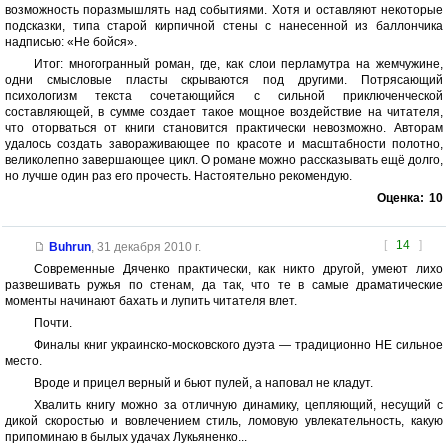
возможность поразмышлять над событиями. Хотя и оставляют некоторые
подсказки, типа старой кирпичной стены с нанесенной из баллончика
надписью: «Не бойся».
Итог: многогранный роман, где, как слои перламутра на жемчужине,
одни смысловые пласты скрываются под другими. Потрясающий
психологизм текста сочетающийся с сильной приключенческой
составляющей, в сумме создает такое мощное воздействие на читателя,
что оторваться от книги становится практически невозможно. Авторам
удалось создать завораживающее по красоте и масштабности полотно,
великолепно завершающее цикл. О романе можно рассказывать ещё долго,
но лучше один раз его прочесть. Настоятельно рекомендую.
Оценка:
10
[
14
]
Buhrun
,
31 декабря 2010 г.
Современные Дяченко практически, как никто другой, умеют лихо
развешивать ружья по стенам, да так, что те в самые драматические
моменты начинают бахать и лупить читателя влет.
Почти.
Финалы книг украинско-московского дуэта — традиционно НЕ сильное
место.
Вроде и прицел верный и бьют пулей, а наповал не кладут.
Хвалить книгу можно за отличную динамику, цепляющий, несущий с
дикой скоростью и вовлечением стиль, ломовую увлекательность, какую
припоминаю в былых удачах Лукьяненко...