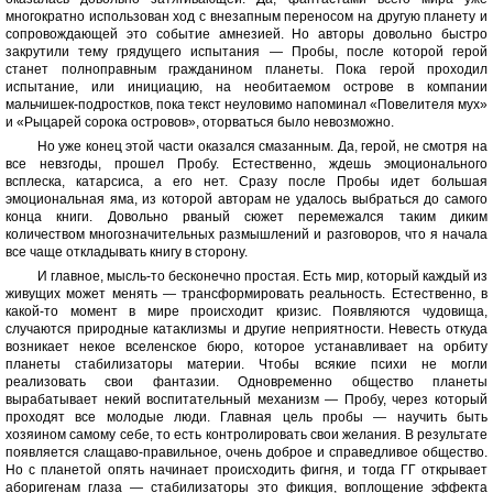
многократно использован ход с внезапным переносом на другую планету и
сопровождающей это событие амнезией. Но авторы довольно быстро
закрутили тему грядущего испытания — Пробы, после которой герой
станет полноправным гражданином планеты. Пока герой проходил
испытание, или инициацию, на необитаемом острове в компании
мальчишек-подростков, пока текст неуловимо напоминал «Повелителя мух»
и «Рыцарей сорока островов», оторваться было невозможно.
Но уже конец этой части оказался смазанным. Да, герой, не смотря на
все невзгоды, прошел Пробу. Естественно, ждешь эмоционального
всплеска, катарсиса, а его нет. Сразу после Пробы идет большая
эмоциональная яма, из которой авторам не удалось выбраться до самого
конца книги. Довольно рваный сюжет перемежался таким диким
количеством многозначительных размышлений и разговоров, что я начала
все чаще откладывать книгу в сторону.
И главное, мысль-то бесконечно простая. Есть мир, который каждый из
живущих может менять — трансформировать реальность. Естественно, в
какой-то момент в мире происходит кризис. Появляются чудовища,
случаются природные катаклизмы и другие неприятности. Невесть откуда
возникает некое вселенское бюро, которое устанавливает на орбиту
планеты стабилизаторы материи. Чтобы всякие психи не могли
реализовать свои фантазии. Одновременно общество планеты
вырабатывает некий воспитательный механизм — Пробу, через который
проходят все молодые люди. Главная цель пробы — научить быть
хозяином самому себе, то есть контролировать свои желания. В результате
появляется слащаво-правильное, очень доброе и справедливое общество.
Но с планетой опять начинает происходить фигня, и тогда ГГ открывает
аборигенам глаза — стабилизаторы это фикция, воплощение эффекта