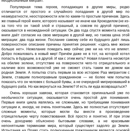
неоднозначный Мигрант.
Популярная тема героев, попадающих в другие миры, редко
отличается от простого и случайного попадания в другой мир по
неаккуратности, неосторожности или по каким-то простым причинам. Здесь
же главный герой книги, которого называют не иначе как Крокодилом (не из-
за того что он такой злой и страшный, а совсем по другой причине),
оказывается в неожиданной ситуации. Он два года спустя момента начала
книги даёт согласие на свою миграцию в другой мир, но такова цена этой
миграции: два года жизни. Послание самому себе из будущего даёт лишь
поверхностное описание причины принятия решения: «здесь мне жизни
больше нет». Нежелание покидать мир сейчас уже ни на что не влияет.
Добро пожаловать в новый мир! Причём даже не в тот, на которой хотел
попасть в будущем, а в другой. И как с этим жить? Новая планета несмотря
на обилие зелени, отсутствие на поверхности чего-то отрицательного и
наличие всех возможностей уже не сможет стать таким же домом как
родная Земля. А попытка стать первым за всю историю Раа мигрантом с
Земли, ставшим полноправным гражданином — не более чем попытка
показать что он человек с большой буквы, а не очередной мигрировавший в
будущего раба. Но как вернуться на Землю? И есть ли куда возвращаться?
Очень хорошая завязка, которая становится оригинальной уже по
необычности ситуации, оказывается очень простой для понимания.
Первые книги цикла являлись не сложными, но требующими понимания
ситуации и, иногда, не очень понятными. Здесь же полностью отсутствуют
сложные моменты, которые могли бы внести в произведение
отрицательную черту повествования. Всё просто и понятно. И при этом
очень доходчиво объяснено бытовыми словами, а не красивыми
непонятными терминами мира, который существует задолго до Земли.
Испытания на Право стать полноценным гражданином является основой