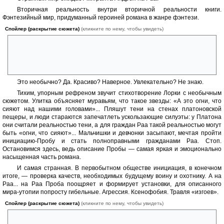
Вторичная реальность внутри вторичной реальности книги.
Фэнтезийный мир, придуманный героиней романа в жанре фэнтези.
Спойлер (раскрытие сюжета)
(кликните по нему, чтобы увидеть)
«Это, – начал он, подбирая слова, – как если бы девочка
четырнадцати лет захотела придумать комфортный мир, где
хотелось бы жить. Ни боли, ни страха, ни потерь. Ни жертв, ни
хищников. Свобода, покой, и смерть в глубокой старости…"
Это необычно? Да. Красиво? Наверное. Увлекательно? Не знаю.
Тихим, упорным рефреном звучит стихотворение Лорки с необычным
сюжетом. Улитка объясняет муравьям, что такое звезды: «А это огни, что
сияют над нашими головами»... Пляшут тени на стенах платоновской
пещеры, и люди стараются запечатлеть ускользающие силуэты: у Платона
они считали реальностью тени, а для граждан Раа такой реальностью могут
быть «огни, что сияют»... Мальчишки и девчонки засыпают, мечтая пройти
инициацию-Пробу и стать полноправными гражданами Раа. Стоп.
Остановимся здесь, ведь описание Пробы — самая яркая и эмоционально
насыщенная часть романа.
И самая странная. В первобытном обществе инициация, в конечном
итоге, — проверка качеств, необходимых будущему воину и охотнику. А на
Раа... на Раа Проба поощряет и формирует установки, для описанного
мира-утопии попросту гибельные. Агрессия. Ксенофобия. Травля «изгоев».
Спойлер (раскрытие сюжета)
(кликните по нему, чтобы увидеть)
"– А это что у нас за бледно-зеленая поросль?