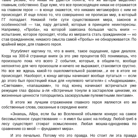
такие резкие, что никак не удается понять, что же авторы выделяют
главным, собственно. Еще хуже, что все происходящее никак не отражается
на главном герое — в конце окажется, что никаких метаморфоз с ним не
происходит. И еще плохо то, что совершенно не прописан мир, в который
ГГ попадает. Никакой тебе сути существования мира, законов и
особенностей — так, пару деталей, которые в принципе неинтересны.
Например, «Проба», на которой завязана большая часть книги —
испытание, которое проходят, чтобы из мигранта стать гражданином — но
став гражданином, никакого смысла самой «Пробы» не обнаруживается. По
крайней мере, для главного героя.
Усугубляет картину то, что в книге, такое ощущение, одни диалоги.
Когда на 300-й странице книги (а это уже процентов 60) понимаешь, что
произошло пока что всего 2 события, которые, в общем-то, вообще
непонятно для чего произошли и ничего не выражают, становится грустно.
Но все же ждешь какой-то ошеломительной развязки....и ее в итоге не
происходит. Наоборот, к концу авторы начинают вообще путаться — если
до этого был простецкий язык для «нулевого читателя» с «Андрюшками»,
«Светками», «папашками», то под конец начинают встречаться уже
режущие глаз фразы а-ля «Встречные тонули в застарелом цинизме, их
жизненные ценности топорщились заскорузлыми пулеметными лентами».
В итоге же лучшим отражением главного героя являются его же
собственные слова, сказанные в середине книги:
«Знаешь, Айра, если бы во Вселенной объявили конкурс на самое
бессмысленное существование — я имел бы шанс на победу. Любой гриб в
лесу существует стократ осмысленнее. Любая мошка-однодневка по
сравнению со мной — фундамент мира».
И это печально. Потому что это правда. Но стоит ли эта правда