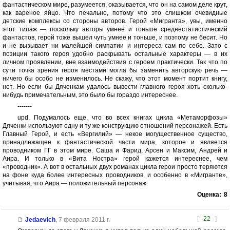
фантастическом мире, разумеется, оказывается, что он на самом деле крут,
как вареное яйцо. Что печально, потому что это слишком очевидные
детские комплексы со стороны авторов. Герой «Мигранта», увы, именно
этот типаж — поскольку авторы умнее и тоньше среднестатистический
фантастов, герой тоже вышел чуть умнее и тоньше, и поэтому не бесит. Но
и не вызывает ни малейшей симпатии и интереса сам по себе. Зато с
позиции такого героя удобно раскрывать остальные характеры — в их
личном проявлении, вне взаимодействия с героем практически. Так что по
сути точка зрения героя местами могла бы заменить авторскую речь —
ничего бы особо не изменилось. Не скажу, что этот момент портит книгу,
нет. Но если бы Дяченкам удалось вывести главного героя хоть сколько-
нибудь примечательным, это было бы гораздо интереснее.
-------
upd. Подумалось еще, что во всех книгах цикла «Метаморфозы»
Дяченки используют одну и ту же конструкцию отношений персонажей. Есть
Главный Герой, и есть «Вергилий» — некое могущественное существо,
принадлежащее к фантастической части мира, которое и является
проводником ГГ в этом мире. Саша и Фарид, Арсен и Максим, Андрей и
Аира. И только в «Вита Ностра» герой кажется интереснее, чем
«проводник». А вот в остальных двух романах цикла герои просто теряются
на фоне куда более интересных проводников, и особенно в «Мигранте»,
учитывая, что Аира — положительный персонаж.
Оценка:
8
[
22
]
Jedaevich
,
7 февраля 2011 г.