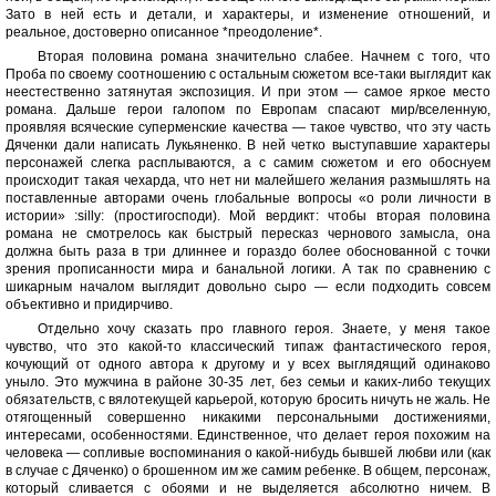
Зато в ней есть и детали, и характеры, и изменение отношений, и
реальное, достоверно описанное *преодоление*.
Вторая половина романа значительно слабее. Начнем с того, что
Проба по своему соотношению с остальным сюжетом все-таки выглядит как
неестественно затянутая экспозиция. И при этом — самое яркое место
романа. Дальше герои галопом по Европам спасают мир/вселенную,
проявляя всяческие суперменские качества — такое чувство, что эту часть
Дяченки дали написать Лукьяненко. В ней четко выступавшие характеры
персонажей слегка расплываются, а с самим сюжетом и его обоснуем
происходит такая чехарда, что нет ни малейшего желания размышлять на
поставленные авторами очень глобальные вопросы «о роли личности в
истории» :silly: (простигосподи). Мой вердикт: чтобы вторая половина
романа не смотрелось как быстрый пересказ чернового замысла, она
должна быть раза в три длиннее и гораздо более обоснованной с точки
зрения прописанности мира и банальной логики. А так по сравнению с
шикарным началом выглядит довольно сыро — если подходить совсем
объективно и придирчиво.
Отдельно хочу сказать про главного героя. Знаете, у меня такое
чувство, что это какой-то классический типаж фантастического героя,
кочующий от одного автора к другому и у всех выглядящий одинаково
уныло. Это мужчина в районе 30-35 лет, без семьи и каких-либо текущих
обязательств, с вялотекущей карьерой, которую бросить ничуть не жаль. Не
отягощенный совершенно никакими персональными достижениями,
интересами, особенностями. Единственное, что делает героя похожим на
человека — сопливые воспоминания о какой-нибудь бывшей любви или (как
в случае с Дяченко) о брошенном им же самим ребенке. В общем, персонаж,
который сливается с обоями и не выделяется абсолютно ничем. В