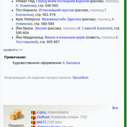
Роберт Рид.
Перед моим последним вздохом
(рассказ,
перевод
А. Новикова
), стр. 546-560
Пол Корнелл.
Исчезнувший пруссак
(рассказ,
перевод
Г.
Корчагина
), стр. 561-579
Крис Роберсон.
Франкенштейн Эдисона
(рассказ,
перевод
А.
Новикова
), стр. 580-594
Йен Кризи.
Эрозия
(рассказ,
перевод
М. Савиной-Баблоян
), стр.
595-604
Йен Макдональд.
Вишну в кошачьем цирке
(повесть,
перевод
Е.
Ластовцевой
), стр. 605-667
сравнить >>
Примечание:
Художественное оформление
А. Калласа
.
Информация об издании предоставлена:
Securitron
Все
Ligea
,
Новосибирск
OutKast
,
Кемерово
(новая, 750)
kkk72
(150 грн)
Продают,
Дорогие Книги
,
Москва