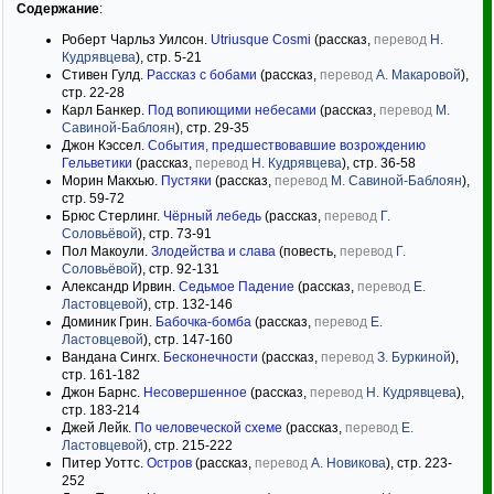
Содержание
:
Роберт Чарльз Уилсон.
Utriusque Cosmi
(рассказ,
перевод
Н.
Кудрявцева
), стр. 5-21
Стивен Гулд.
Рассказ с бобами
(рассказ,
перевод
А. Макаровой
),
стр. 22-28
Карл Банкер.
Под вопиющими небесами
(рассказ,
перевод
М.
Савиной-Баблоян
), стр. 29-35
Джон Кэссел.
События, предшествовавшие возрождению
Гельветики
(рассказ,
перевод
Н. Кудрявцева
), стр. 36-58
Морин Макхью.
Пустяки
(рассказ,
перевод
М. Савиной-Баблоян
),
стр. 59-72
Брюс Стерлинг.
Чёрный лебедь
(рассказ,
перевод
Г.
Соловьёвой
), стр. 73-91
Пол Макоули.
Злодейства и слава
(повесть,
перевод
Г.
Соловьёвой
), стр. 92-131
Александр Ирвин.
Седьмое Падение
(рассказ,
перевод
Е.
Ластовцевой
), стр. 132-146
Доминик Грин.
Бабочка-бомба
(рассказ,
перевод
Е.
Ластовцевой
), стр. 147-160
Вандана Сингх.
Бесконечности
(рассказ,
перевод
З. Буркиной
),
стр. 161-182
Джон Барнс.
Несовершенное
(рассказ,
перевод
Н. Кудрявцева
),
стр. 183-214
Джей Лейк.
По человеческой схеме
(рассказ,
перевод
Е.
Ластовцевой
), стр. 215-222
Питер Уоттс.
Остров
(рассказ,
перевод
А. Новикова
), стр. 223-
252