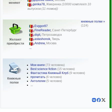
меняют
genka78
,
Жмеринка
(10000 комплект 10
выпусков (11 томов))
книжные полки »
(124)
Evggor87
FineReader
,
Санкт-Петербург
digit
,
Петрозаводск
astashonok
,
Тверь
Желают
Andrew
,
Москва
приобрести
...
Мои книги
(73 человека)
Best science fiction
(15 человек)
Фантастика Книжный Клуб
(9 человек)
прочитать
(6 человек)
Книжные
Антологии
(5 человек)
полки
...