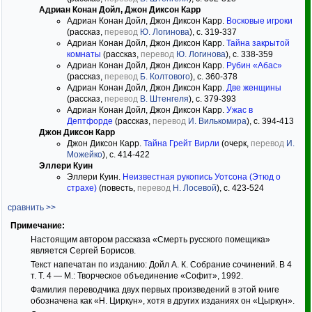
Адриан Конан Дойл, Джон Диксон Карр
Адриан Конан Дойл, Джон Диксон Карр.
Восковые игроки
(рассказ,
перевод
Ю. Логинова
), с. 319-337
Адриан Конан Дойл, Джон Диксон Карр.
Тайна закрытой
комнаты
(рассказ,
перевод
Ю. Логинова
), с. 338-359
Адриан Конан Дойл, Джон Диксон Карр.
Рубин «Абас»
(рассказ,
перевод
Б. Колтового
), с. 360-378
Адриан Конан Дойл, Джон Диксон Карр.
Две женщины
(рассказ,
перевод
В. Штенгеля
), с. 379-393
Адриан Конан Дойл, Джон Диксон Карр.
Ужас в
Дептфорде
(рассказ,
перевод
И. Вилькомира
), с. 394-413
Джон Диксон Карр
Джон Диксон Карр.
Тайна Грейт Вирли
(очерк,
перевод
И.
Можейко
), с. 414-422
Эллери Куин
Эллери Куин.
Неизвестная рукопись Уотсона (Этюд о
страхе)
(повесть,
перевод
Н. Лосевой
), с. 423-524
сравнить >>
Примечание:
Настоящим автором рассказа «Смерть русского помещика»
является Сергей Борисов.
Текст напечатан по изданию: Дойл А. К. Собрание сочинений. В 4
т. Т. 4 — М.: Творческое объединение «Софит», 1992.
Фамилия переводчика двух первых произведений в этой книге
обозначена как «Н. Циркун», хотя в других изданиях он «Цыркун».