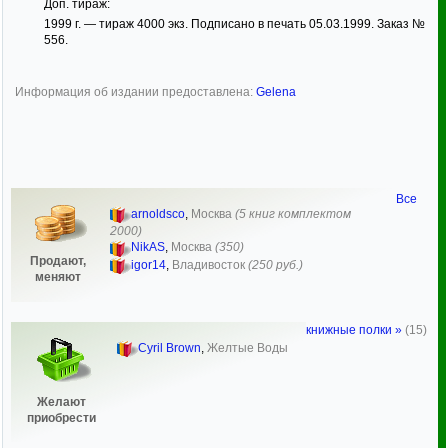
Доп. тираж:
1999 г. — тираж 4000 экз. Подписано в печать 05.03.1999. Заказ №
556.
Информация об издании предоставлена:
Gelena
Все
arnoldsco
,
Москва
(5 книг комплектом
2000)
NikAS
,
Москва
(350)
Продают,
igor14
,
Владивосток
(250 руб.)
меняют
книжные полки »
(15)
Cyril Brown
,
Желтые Воды
Желают
приобрести