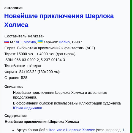
антология
Новейшие приключения Шерлока
Холмса
Составитель:
не указан
М.:
АСТ Москва
,
Харьков:
Фолио
,
1998
г.
Серия:
Библиотека приключений и фантастики (АСТ)
Тираж:
15000 экз. + 4000 экз. (доп.тираж)
ISBN:
966-03-0200-2, 5-237-00134-3
Тип обложки:
твёрдая
Формат:
84x108/32
(130x200 мм)
Страниц:
528
Описание:
Новейшие приключения Шерлока Холмса и их вольные
продолжения.
В оформлении обложки использованы иллюстрации художника
Юрия Федичкина
.
Содержание
:
Новейшие приключения Шерлока Холмса
Артур Конан Дойл.
Кое-что о Шерлоке Холмсе
(эссе,
перевод
Н.