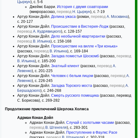
Цыркун
), с. 5-6
Джеймс Барри.
История с двумя соавторами
(микрорассказ,
перевод
Н. Цыркун
), с. 7-19
Артур Конан Дойл.
Долина ужаса
(роман,
перевод
А. Москвина
),
с. 20-127
Артур Конан Дойл.
Происшествие в Вистерия-Лодж
(рассказ,
перевод
А. Кудрявицкого
), с. 128-157
Артур Конан Дойл.
Дело необычной квартирантки
(рассказ,
перевод
В. Ильина
), с. 158-168
Артур Конан Дойл.
Происшествие на вилле «Три конька»
(рассказ,
перевод
В. Ильина
), с. 169-184
Артур Конан Дойл.
Загадка поместья Шоскомб
(рассказ,
перевод
В. Ильина
), с. 185-200
Артур Конан Дойл.
Знатный клиент
(рассказ,
перевод
А.
Левенко
), с. 201-225
Артур Конан Дойл.
Человек с белым лицом
(рассказ,
перевод
А.
Левенко
), с. 226-245
Артур Конан Дойл.
Загадка Торского моста
(рассказ,
перевод
А.
Бершадского
), с. 246-268
Артур Конан Дойл.
Смерть русского помещика
(рассказ, перевод
С. Борисова), с. 269-282
Продолжение приключений Шерлока Холмса
Адриан Конан Дойл
Адриан Конан Дойл.
Случай с золотыми часами
(рассказ,
перевод
В. Штенгеля
), с. 283-301
Адриан Конан Дойл.
Преступление в Фаулкс Расе
(рассказ,
перевод
В. Штенгеля
), с. 302-318