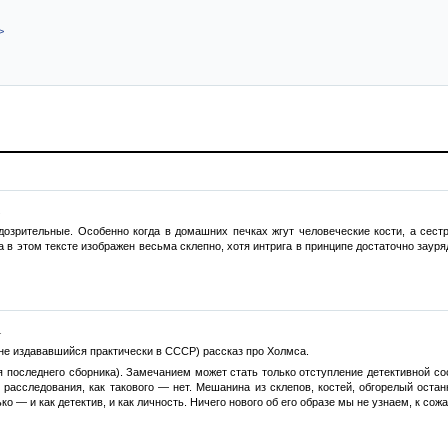
>
.
дозрительные. Особенно когда в домашних печках жгут человеческие кости, а сест
а в этом тексте изображен весьма склепно, хотя интрига в принципе достаточно заур
.
не издававшийся практически в СССР) рассказ про Холмса.
я последнего сборника). Замечанием может стать только отступление детективной с
т расследования, как такового — нет. Мешанина из склепов, костей, обгорелый оста
ко — и как детектив, и как личность. Ничего нового об его образе мы не узнаем, к сож