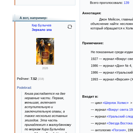
Всего проголосовало:
139
Аннотация:
А вот, например:
Джон Мейсон, главный
объяснение найти несложн
Кир Булычев
который обращается к Холм
Зеркало зла
Примечание:
Не показанные среди изда
1927 — журнал «Вокруг свет
1986 — журнал «Дон» № 4, 
2026
1986 — журнал «Уральский 
Рейтинг:
7.52
(218)
1993 — журнал «Версия» (Х
Podebrad
:
Книга распадается на две
Входит в:
неравные части. Первая,
меньшая, включает
— цикл
«Шерлок Холмс»
> 
вступительную и
— журнал
«Вокруг света 19
заключительную главы, а
также несколько вставных
— журнал
«Уральский след
эпизодов. Эта часть
— журнал
«Звезда Востока
принадлежит к малоудачному
по меркам Кира Булычёва
— антологию
«Погоня»
, 199