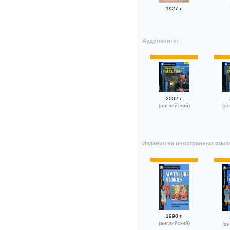
1927 г.
Аудиокниги:
2002 г.
(английский)
(ан
Издания на иностранных язык
1998 г.
(английский)
(ан