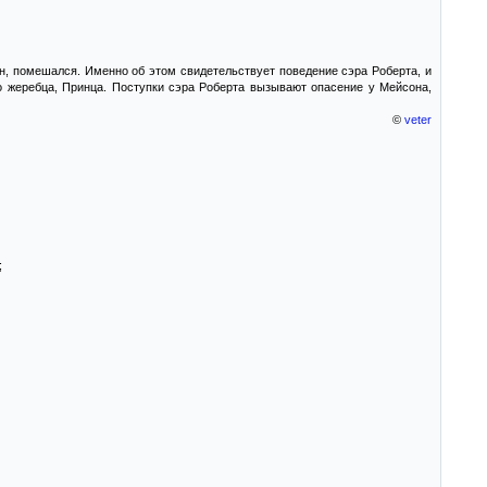
он, помешался. Именно об этом свидетельствует поведение сэра Роберта, и
о жеребца, Принца. Поступки сэра Роберта вызывают опасение у Мейсона,
©
veter
;