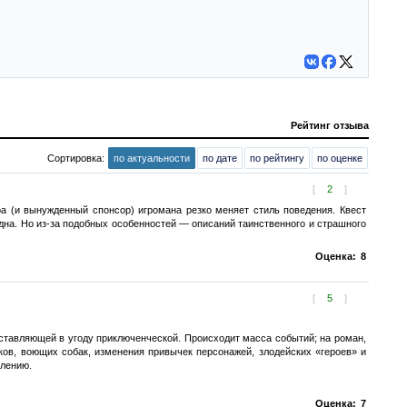
Рейтинг отзыва
Сортировка:
по актуальности
по дате
по рейтингу
по оценке
[
2
]
ра (и вынужденный спонсор) игромана резко меняет стиль поведения. Квест
ядна. Но из-за подобных особенностей — описаний таинственного и страшного
Оценка:
8
[
5
]
оставляющей в угоду приключенческой. Происходит масса событий; на роман,
нков, воющих собак, изменения привычек персонажей, злодейских «героев» и
алению.
Оценка:
7