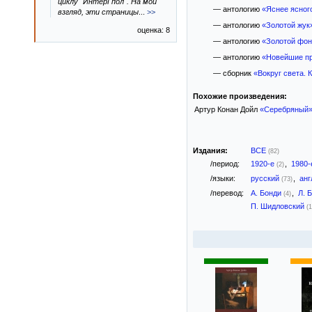
циклу "ИнтерГпол". На мой
— антологию
«Яснее ясног
взгляд, эти страницы
...
>>
— антологию
«Золотой жук
оценка: 8
— антологию
«Золотой фон
— антологию
«Новейшие п
— сборник
«Вокруг света. К
Похожие произведения:
Артур Конан Дойл
«Серебряный
Издания:
ВСЕ
(82)
/период:
1920-е
,
1980
(2)
/языки:
русский
,
анг
(73)
/перевод:
А. Бонди
,
Л. 
(4)
П. Шидловский
(1