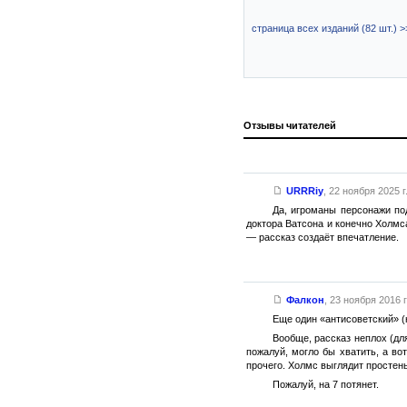
страница всех изданий (82 шт.) >
Отзывы читателей
URRRiy
,
22 ноября 2025 г
Да, игроманы персонажи по
доктора Ватсона и конечно Холмс
— рассказ создаёт впечатление.
Фалкон
,
23 ноября 2016 г
Еще один «антисоветский» (
Вообще, рассказ неплох (дл
пожалуй, могло бы хватить, а во
прочего. Холмс выглядит простень
Пожалуй, на 7 потянет.