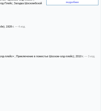
подробнее
лд-Плейс; Загадка Шоскомбской
ьбе)
; 1928 г.
— 4 изд.
олд-плейс» ; Приключение в поместье Шоском-олд-плейс)
; 2010 г.
— 3 изд.