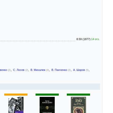
8.59 (1877)
14 отз.
евенко
,
С. Лосев
,
В. Михалюк
,
В. Панченко
,
А. Шаров
,
(2)
(2)
(3)
(2)
(5)