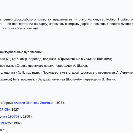
 тренер Шоскомбского поместья, предполагает, что его хозяин, сэр Роберт Норберт
о — он все поставил на карту, стремясь выиграть дерби с помощью своего лучшег
су с просьбой о помощи.
ний журнальные публикации:
а» (Л.) № 5, сокр. перевод, под назв. «Приключение в усадьбе Шоском»;
под назв. «Ставка светского льва», переводчик А. Шаров;
следопыт» № 9, под назв. «Происшествие в старом Шоскоме», переводчик А. Левенко
арьков) № 2, под назв. «Загадка поместья Шоскомб», переводчик В. Ильин.
сборник
«Архив Шерлока Холмса»
, 1927 г.
27`05»
, 1927 г.
опыт 1986'09»
, 1986 г.
 1987'2»
, 1987 г.
0 г.