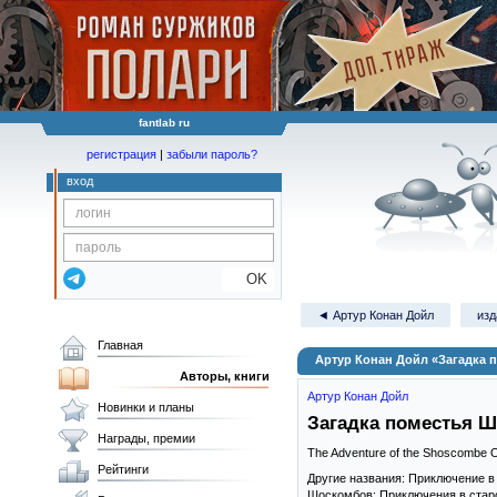
fantlab ru
регистрация
|
забыли пароль?
вход
OK
◄ Артур Конан Дойл
изд
Главная
Артур Конан Дойл «Загадка 
Авторы, книги
Артур Конан Дойл
Новинки и планы
Загадка поместья 
Награды, премии
The Adventure of the Shoscombe O
Рейтинги
Другие названия: Приключение 
Шоскомбов; Приключения в стар