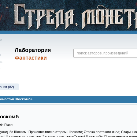
Лаборатория
Фантастики
ания (82)
поместья Шоскомб»
Шоскомб
ld Place
в усадьбе Шоском; Происшествие в старом Шоскоме; Ставка светского льва; Старинн
ом Шоскомском поместье; Загадка поместья «Старый Шоскомб»; Приключение в поме