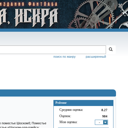
поиск по жанру
расширенный
Рейтинг
Средняя оценка:
8.27
Оценок:
984
Моя оценка:
-
ое поместье Шоскомб; Поместье
стье «Шоском-олд-плейс»;