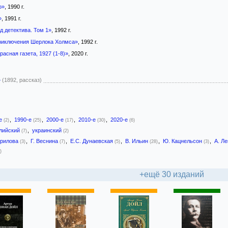
о»
, 1990 г.
»
, 1991 г.
д детектива. Том 1»
, 1992 г.
риключения Шерлока Холмса»
, 1992 г.
расная газета, 1927 (1-8)»
, 2020 г.
»
(1892, рассказ)
-е
,
1990-е
,
2000-е
,
2010-е
,
2020-е
(2)
(25)
(17)
(30)
(6)
лийский
,
украинский
(7)
(2)
Брилова
,
Г. Веснина
,
Е.С. Дунаевская
,
В. Ильин
,
Ю. Кацнельсон
,
А. Л
(3)
(7)
(5)
(28)
(3)
)
+ещё 30 изданий