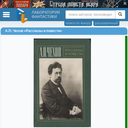
ЛАБОРАТОРИЯ
ФАНТАСТИКИ
поиск по жанру
расширенный
А.П. Чехов «Рассказы и повести»