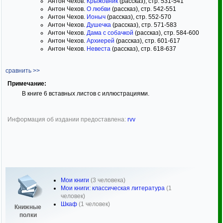
Антон Чехов.
Крыжовник
(рассказ), стр. 531-541
Антон Чехов.
О любви
(рассказ), стр. 542-551
Антон Чехов.
Ионыч
(рассказ), стр. 552-570
Антон Чехов.
Душечка
(рассказ), стр. 571-583
Антон Чехов.
Дама с собачкой
(рассказ), стр. 584-600
Антон Чехов.
Архиерей
(рассказ), стр. 601-617
Антон Чехов.
Невеста
(рассказ), стр. 618-637
сравнить >>
Примечание:
В книге 6 вставных листов с иллюстрациями.
Информация об издании предоставлена:
rvv
Мои книги
(3 человека)
Мои книги: классическая литература
(1
человек)
Шкаф
(1 человек)
Книжные
полки