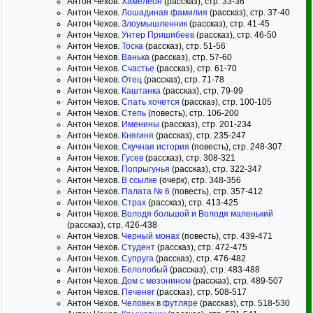
Антон Чехов.
Хамелеон
(рассказ), стр. 33-36
Антон Чехов.
Лошадиная фамилия
(рассказ), стр. 37-40
Антон Чехов.
Злоумышленник
(рассказ), стр. 41-45
Антон Чехов.
Унтер Пришибеев
(рассказ), стр. 46-50
Антон Чехов.
Тоска
(рассказ), стр. 51-56
Антон Чехов.
Ванька
(рассказ), стр. 57-60
Антон Чехов.
Счастье
(рассказ), стр. 61-70
Антон Чехов.
Отец
(рассказ), стр. 71-78
Антон Чехов.
Каштанка
(рассказ), стр. 79-99
Антон Чехов.
Спать хочется
(рассказ), стр. 100-105
Антон Чехов.
Степь
(повесть), стр. 106-200
Антон Чехов.
Именины
(рассказ), стр. 201-234
Антон Чехов.
Княгиня
(рассказ), стр. 235-247
Антон Чехов.
Скучная история
(повесть), стр. 248-307
Антон Чехов.
Гусев
(рассказ), стр. 308-321
Антон Чехов.
Попрыгунья
(рассказ), стр. 322-347
Антон Чехов.
В ссылке
(очерк), стр. 348-356
Антон Чехов.
Палата № 6
(повесть), стр. 357-412
Антон Чехов.
Страх
(рассказ), стр. 413-425
Антон Чехов.
Володя большой и Володя маленький
(рассказ), стр. 426-438
Антон Чехов.
Черный монах
(повесть), стр. 439-471
Антон Чехов.
Студент
(рассказ), стр. 472-475
Антон Чехов.
Супруга
(рассказ), стр. 476-482
Антон Чехов.
Белолобый
(рассказ), стр. 483-488
Антон Чехов.
Дом с мезонином
(рассказ), стр. 489-507
Антон Чехов.
Печенег
(рассказ), стр. 508-517
Антон Чехов.
Человек в футляре
(рассказ), стр. 518-530