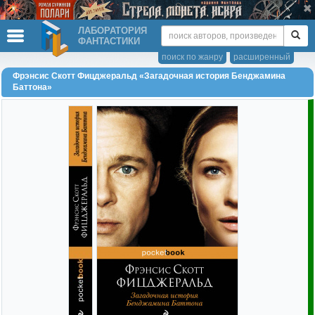
ЛАБОРАТОРИЯ
ФАНТАСТИКИ
поиск по жанру
расширенный
Фрэнсис Скотт Фицджеральд «Загадочная история Бенджамина
Баттона»