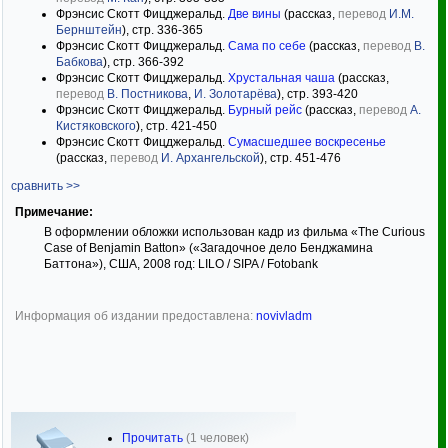
Фрэнсис Скотт Фицджеральд.
Две вины
(рассказ,
перевод
И.М.
Бернштейн
), стр. 336-365
Фрэнсис Скотт Фицджеральд.
Сама по себе
(рассказ,
перевод
В.
Бабкова
), стр. 366-392
Фрэнсис Скотт Фицджеральд.
Хрустальная чаша
(рассказ,
перевод
В. Постникова
,
И. Золотарёва
), стр. 393-420
Фрэнсис Скотт Фицджеральд.
Бурный рейс
(рассказ,
перевод
А.
Кистяковского
), стр. 421-450
Фрэнсис Скотт Фицджеральд.
Сумасшедшее воскресенье
(рассказ,
перевод
И. Архангельской
), стр. 451-476
сравнить >>
Примечание:
В оформлении обложки использован кадр из фильма «The Curious
Case of Benjamin Batton» («Загадочное дело Бенджамина
Баттона»), США, 2008 год: LILO / SIPA / Fotobank
Информация об издании предоставлена:
novivladm
Прочитать
(1 человек)