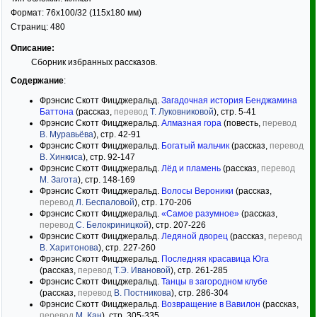
Формат:
76x100/32
(115x180 мм)
Страниц:
480
Описание:
Сборник избранных рассказов.
Содержание
:
Фрэнсис Скотт Фицджеральд.
Загадочная история Бенджамина
Баттона
(рассказ,
перевод
Т. Луковниковой
), стр. 5-41
Фрэнсис Скотт Фицджеральд.
Алмазная гора
(повесть,
перевод
В. Муравьёва
), стр. 42-91
Фрэнсис Скотт Фицджеральд.
Богатый мальчик
(рассказ,
перевод
В. Хинкиса
), стр. 92-147
Фрэнсис Скотт Фицджеральд.
Лёд и пламень
(рассказ,
перевод
М. Загота
), стр. 148-169
Фрэнсис Скотт Фицджеральд.
Волосы Вероники
(рассказ,
перевод
Л. Беспаловой
), стр. 170-206
Фрэнсис Скотт Фицджеральд.
«Самое разумное»
(рассказ,
перевод
С. Белокриницкой
), стр. 207-226
Фрэнсис Скотт Фицджеральд.
Ледяной дворец
(рассказ,
перевод
В. Харитонова
), стр. 227-260
Фрэнсис Скотт Фицджеральд.
Последняя красавица Юга
(рассказ,
перевод
Т.Э. Ивановой
), стр. 261-285
Фрэнсис Скотт Фицджеральд.
Танцы в загородном клубе
(рассказ,
перевод
В. Постникова
), стр. 286-304
Фрэнсис Скотт Фицджеральд.
Возвращение в Вавилон
(рассказ,
перевод
М. Кан
), стр. 305-335