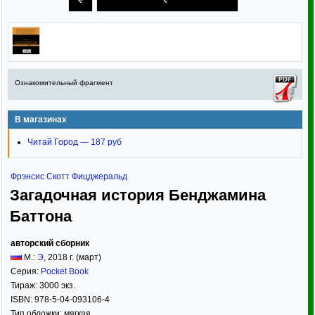
Ознакомительный фрагмент
В магазинах
Читай Город — 187 руб
Фрэнсис Скотт Фицджеральд
Загадочная история Бенджамина
Баттона
авторский сборник
М.:
Э
,
2018
г. (март)
Серия:
Pocket Book
Тираж:
3000 экз.
ISBN:
978-5-04-093106-4
Тип обложки:
мягкая