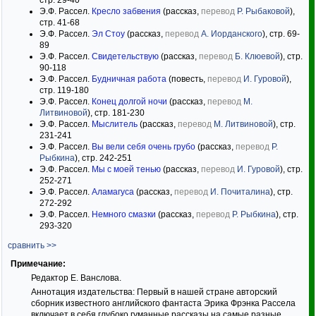
стр. 29-40
Э.Ф. Рассел.
Кресло забвения
(рассказ,
перевод
Р. Рыбаковой
),
стр. 41-68
Э.Ф. Рассел.
Эл Стоу
(рассказ,
перевод
А. Иорданского
), стр. 69-
89
Э.Ф. Рассел.
Свидетельствую
(рассказ,
перевод
Б. Клюевой
), стр.
90-118
Э.Ф. Рассел.
Будничная работа
(повесть,
перевод
И. Гуровой
),
стр. 119-180
Э.Ф. Рассел.
Конец долгой ночи
(рассказ,
перевод
М.
Литвиновой
), стр. 181-230
Э.Ф. Рассел.
Мыслитель
(рассказ,
перевод
М. Литвиновой
), стр.
231-241
Э.Ф. Рассел.
Вы вели себя очень грубо
(рассказ,
перевод
Р.
Рыбкина
), стр. 242-251
Э.Ф. Рассел.
Мы с моей тенью
(рассказ,
перевод
И. Гуровой
), стр.
252-271
Э.Ф. Рассел.
Аламагуса
(рассказ,
перевод
И. Почиталина
), стр.
272-292
Э.Ф. Рассел.
Немного смазки
(рассказ,
перевод
Р. Рыбкина
), стр.
293-320
сравнить >>
Примечание:
Редактор Е. Ванслова.
Аннотация издательства: Первый в нашей стране авторский
сборник известного английского фантаста Эрика Фрэнка Рассела
включает в себя глубоко гуманные рассказы на самые разные