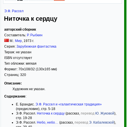
Э.Ф. Рассел
Ниточка к сердцу
авторский сборник
Составитель:
Р. Рыбкин
М.:
Мир
,
1973
г.
Серия:
Зарубежная фантастика
Тираж:
не указан
ISBN отсутствует
Тип обложки:
мягкая
Формат:
70x108/32
(130x165 мм)
Страниц:
320
Описание:
Художник не указан.
Содержание
:
Е. Брандис.
Э.Ф. Рассел и «галактическая традиция»
(предисловие), стр. 5-18
Э.Ф. Рассел.
Ниточка к сердцу
(рассказ,
перевод
Ю. Жуковой
),
стр. 19-28
Э.Ф. Рассел.
Небо, небо…
(рассказ,
перевод
Э. Кабалевской
),