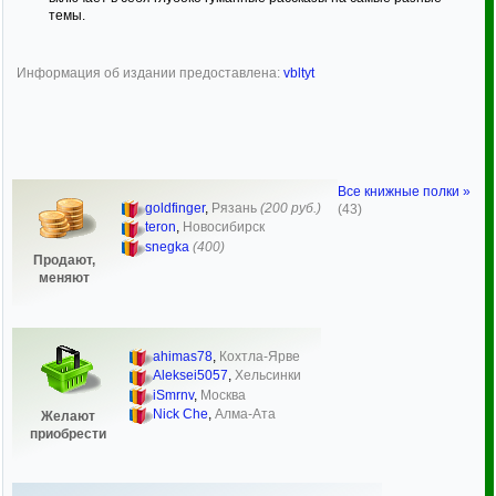
темы.
Информация об издании предоставлена:
vbltyt
Все книжные полки »
goldfinger
,
Рязань
(200 руб.)
(43)
teron
,
Новосибирск
snegka
(400)
Продают,
меняют
ahimas78
,
Кохтла-Ярве
Aleksei5057
,
Хельсинки
iSmrnv
,
Москва
Nick Che
,
Алма-Ата
Желают
приобрести