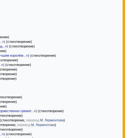
рение)
..»)
(стихотворение)
...»)
(стихотворение)
ние)
учшим королём...»)
(стихотворение)
хотворение)
.»)
(стихотворение)
отворение)
отворение)
отворение)
тихотворение)
отворение)
ние)
ржественно гремит...»)
(стихотворение)
тихотворение)
(стихотворение,
перевод
М. Лермонтова
)
отворение,
перевод
М. Лермонтова
)
тихотворение)
.»)
(стихотворение)