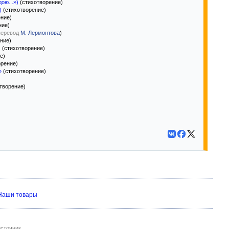
ою...»)
(стихотворение)
)
(стихотворение)
ние)
ние)
перевод
М. Лермонтова
)
ние)
)
(стихотворение)
е)
орение)
»
(стихотворение)
творение)
Наши товары
сточник.