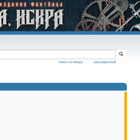
поиск по жанру
расширенный