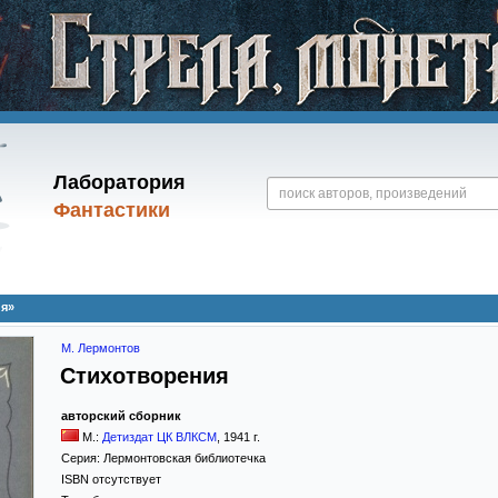
Лаборатория
Фантастики
ия»
М. Лермонтов
Стихотворения
авторский сборник
М.:
Детиздат ЦК ВЛКСМ
,
1941
г.
Серия:
Лермонтовская библиотечка
ISBN отсутствует