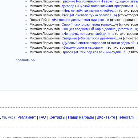
Михаил Лермонтов.
Графине Ростопчиной («Я верю: под одной звезд
Михаил Лермонтов.
Договор («Пускай толпа клеймит презреньем...»
Михаил Лермонтов.
«Нет, не тебя так пылко я люблю…»
(стихотворе
Михаил Лермонтов.
Утёс («Ночевала тучка золотая...»)
(стихотворе
Генрих Гейне.
«На севере диком стоит одиноко…»
(стихотворение,
Михаил Лермонтов.
Спор («Как-то раз перед толпою...»)
(стихотворе
Михаил Лермонтов.
Сон («В полдневный жар в долине Дагестана...»
Михаил Лермонтов.
«Не плачь, не плачь, моё дитя...»
(стихотворени
Михаил Лермонтов.
Свиданье («Уж за горой дремучею...»)
(стихотв
Михаил Лермонтов.
«Дубовый листок оторвался от ветки родимой...
Михаил Лермонтов.
«Выхожу один я на дорогу...»
(стихотворение)
Михаил Лермонтов.
Пророк («С тех пор как вечный судия...»)
(стихо
сравнить >>
,
fra
,
укр
) |
Регламент
|
FAQ
|
Контакты
|
Наши награды
|
ВКонтакте
|
Telegram
|
спользование материалов сайта допускается только с указанием активной ссылки на и