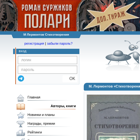
М Лермонтов Стихотворения
регистрация
|
забыли пароль?
вход
OK
М. Лермонтов «Стихотворен
Главная
Авторы, книги
Новинки и планы
Награды, премии
Рейтинги