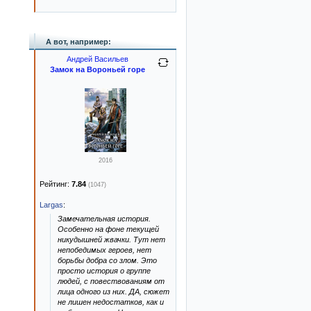
А вот, например:
Андрей Васильев
Замок на Вороньей горе
2016
Рейтинг:
7.84
(1047)
Largas
:
Замечательная история.
Особенно на фоне текущей
никудышней жвачки. Тут нет
непобедимых героев, нет
борьбы добра со злом. Это
просто история о группе
людей, с повествованиям от
лица одного из них. ДА, сюжет
не лишен недостатков, как и