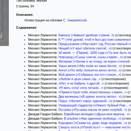
Тип обложки:
мягкая
Страниц:
64
Описание:
Иллюстрация на обложке
С. Закржевской
.
Содержание
:
Михаил Лермонтов.
Кавказу («Кавказ! далёкая страна!..»)
(стихотво
Михаил Лермонтов.
К *** («Не думай, чтоб я был достоин сожаленья.
Михаил Лермонтов.
Предсказание («Настанет год, России чёрный год
Михаил Лермонтов.
Нищий («У врат обители святой...»)
(стихотворе
Михаил Лермонтов.
30 июля. — (Париж). 1830 года («Ты мог быть л
Михаил Лермонтов.
Новгород («Сыны снегов, сыны славян...»)
(сти
Михаил Лермонтов.
Желание («Зачем я не птица, не ворон степной..
Михаил Лермонтов.
Чаша жизни («Мы пьём из чаши бытия...»)
(стих
Михаил Лермонтов.
Ангел («По небу полуночи ангел летел...»)
(стих
Михаил Лермонтов.
Мой демон («Собранье зол его стихия...»)
(стих
Михаил Лермонтов.
«Люблю я цепи синих гор...»
(стихотворение)
Михаил Лермонтов.
«Нет, я не Байрон, я другой...»
(стихотворение)
Михаил Лермонтов.
«Я жить хочу! хочу печали...»
(стихотворение)
Михаил Лермонтов.
«Приветствую тебя, воинственных славян...»
(с
Михаил Лермонтов.
Два великана («В шапке золота литого...»)
(стих
Михаил Лермонтов.
Парус («Белеет парус одинокой...»)
(стихотворе
Михаил Лермонтов.
Умирающий гладиатор («Ликует буйный Рим... то
Михаил Лермонтов.
Русалка («Русалка плыла по реке голубой...»)
(с
Джордж Гордон Байрон.
Еврейская мелодия («Душа моя мрачна...»)
Джордж Гордон Байрон.
В альбом («Как одинокая гробница...»)
(стих
Михаил Лермонтов.
Бородино («Скажи-ка, дядя, ведь недаром...»)
(с
Михаил Лермонтов.
Смерть поэта («Погиб поэт! — невольник чести..