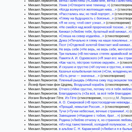
Михаил Лермонтов.
Ветка Палестины («Скажи мне, ветка Палестины.
Михаил Лермонтов.
Узник («Отворите мне темницу..»)
(стихотворен
Михаил Лермонтов.
«Когда волнуется желтеющая нива…»
(стихотв
Михаил Лермонтов.
«Расстались мы; но твой портрет...»
(стихотвор
Михаил Лермонтов.
«Гляжу на будущность с боязнью...»
(стихотвор
Михаил Лермонтов.
«Я не хочу, чтоб свет узнал...»
(стихотворение)
Михаил Лермонтов.
«Не смейся над моей пророческой тоскою...»
(с
Михаил Лермонтов.
Кинжал («Люблю тебя, булатный мой кинжал...»)
Михаил Лермонтов.
«Спеша на север издалёка...»
(стихотворение)
Михаил Лермонтов.
Дума («Печально я гляжу на наше поколенье...»
Михаил Лермонтов.
Поэт («Отделкой золотой блистает мой кинжал..
Михаил Лермонтов.
Не верь себе («Не верь, не верь себе, мечтател
Михаил Лермонтов.
Три пальмы («В песчаных степях аравийской зе
Михаил Лермонтов.
Памяти А. И. Одоевского («Я знал его: мы стран
Михаил Лермонтов.
«Как часто, пёстрою толпою окружён...»
(стихот
Михаил Лермонтов.
И скушно и грустно («И скучно и грустно, и неко
Михаил Лермонтов.
Казачья колыбельная песня («Спи, младенец мо
Михаил Лермонтов.
«Есть речи — значенье…»
(стихотворение)
Михаил Лермонтов.
Пленный рыцарь («Молча сижу под окошком тем
Йозеф Кристиан фон Цедлиц.
Воздушный корабль
(стихотворение,
Михаил Лермонтов.
Отчего («Мне грустно, потому что я тебя люблю.
Михаил Лермонтов.
Благодарность («За всё, за всё тебя благодарю я
Иоганн Вольфганг Гёте.
Из Гёте
(стихотворение,
перевод
М. Лермон
Михаил Лермонтов.
А. О. Смирновой («В простосердечии невежды...
Михаил Лермонтов.
«Прощай, немытая Россия...»
(стихотворение)
Михаил Лермонтов.
Тучи («Тучки небесные, вечные странники!..»)
(
Михаил Лермонтов.
Завещание («Наедине с тобою, брат…»)
(стихо
Михаил Лермонтов.
Родина («Люблю отчизну я, но странною любовью
Михаил Лермонтов.
«Из-под таинственной, холодной полумаски...»
(
Михаил Лермонтов.
в альбом С. Н. Карамзиной («Любил и я в былые 