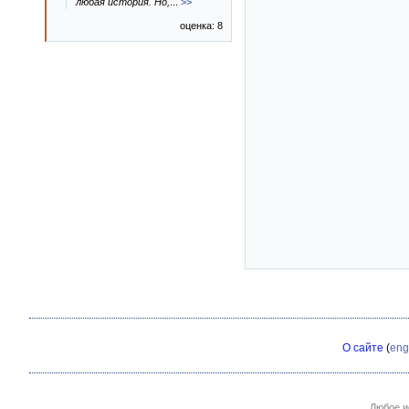
любая история. Но,
...
>>
оценка: 8
О сайте
(
eng
Любое и