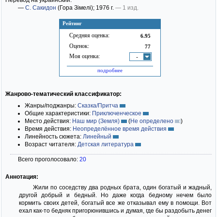
Перевод на украинский:
—
С. Сакидон
(Гора Зiмелi)
; 1976 г.
— 1 изд.
Рейтинг
Средняя оценка:
6.95
Оценок:
77
Моя оценка:
-
подробнее
Жанрово-тематический классификатор:
Жанры/поджанры:
Сказка/Притча
Общие характеристики:
Приключенческое
Место действия:
Наш мир (Земля)
(
Не определено
)
Время действия:
Неопределённое время действия
Линейность сюжета:
Линейный
Возраст читателя:
Детская литература
Всего проголосовало:
20
Аннотация:
Жили по соседству два родных брата, один богатый и жадный,
другой добрый и бедный. Но даже когда бедному нечем было
кормить своих детей, богатый все же отказывал ему в помощи. Вот
ехал как-то бедняк пригорюнившись и думая, где бы раздобыть денег