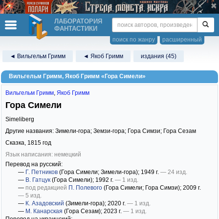
ЛАБОРАТОРИЯ
ФАНТАСТИКИ
поиск по жанру
расширенный
◄ Вильгельм Гримм
◄ Якоб Гримм
издания (45)
Вильгельм Гримм, Якоб Гримм «Гора Симели»
Вильгельм Гримм
,
Якоб Гримм
Гора Симели
Simeliberg
Другие названия: Зимели-гора; Земзи-гора; Гора Симзи; Гора Сезам
Сказка,
1815
год
Язык написания: немецкий
Перевод на русский:
—
Г. Петников
(Гора Симели; Зимели-гора)
; 1949 г.
— 24 изд.
—
В. Гатцук
(Гора Симели)
; 1992 г.
— 1 изд.
—
под редакцией
П. Полевого
(Гора Симели; Гора Симзи)
; 2009 г.
— 5 изд.
—
К. Азадовский
(Зимели-гора)
; 2020 г.
— 1 изд.
—
М. Канарская
(Гора Сезам)
; 2023 г.
— 1 изд.