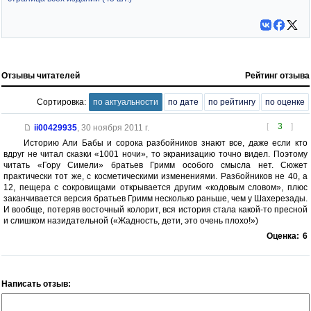
Отзывы читателей
Рейтинг отзыва
Сортировка:
по актуальности
по дате
по рейтингу
по оценке
[
3
]
ii00429935
,
30 ноября 2011 г.
Историю Али Бабы и сорока разбойников знают все, даже если кто
вдруг не читал сказки «1001 ночи», то экранизацию точно видел. Поэтому
читать «Гору Симели» братьев Гримм особого смысла нет. Сюжет
практически тот же, с косметическими изменениями. Разбойников не 40, а
12, пещера с сокровищами открывается другим «кодовым словом», плюс
заканчивается версия братьев Гримм несколько раньше, чем у Шахерезады.
И вообще, потеряв восточный колорит, вся история стала какой-то пресной
и слишком назидательной («Жадность, дети, это очень плохо!»)
Оценка:
6
Написать отзыв: