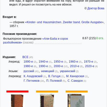
или еды, и вдруг обратил внимание на гору, которой он раньше не
видел. И решил он посмотреть на нее вблизи.
©
Доктор Вова
Входит в:
— сборник
«Kinder- und Hausmärchen. Zweiter band. Große Ausgabe»
,
1857 г.
Похожие произведения:
8.67 (215)
0 отз.
Фольклорное произведение
«Али-Баба и сорок
разбойников»
(сказка)
Издания:
ВСЕ
(45)
/период:
1890-е
,
1940-е
,
1950-е
,
1960-е
,
1970-е
,
(2)
(1)
(3)
(2)
(2)
1980-е
,
1990-е
,
2000-е
,
2010-е
,
2020-е
(6)
(5)
(12)
(8)
(4)
/языки:
русский
,
немецкий
,
украинский
(41)
(2)
(2)
/перевод:
К. Азадовский
,
В. Гатцук
,
М. Канарская
,
(1)
(1)
(1)
Г. Петников
,
П. Полевой
,
С. Сакидон
(24)
(5)
(1)