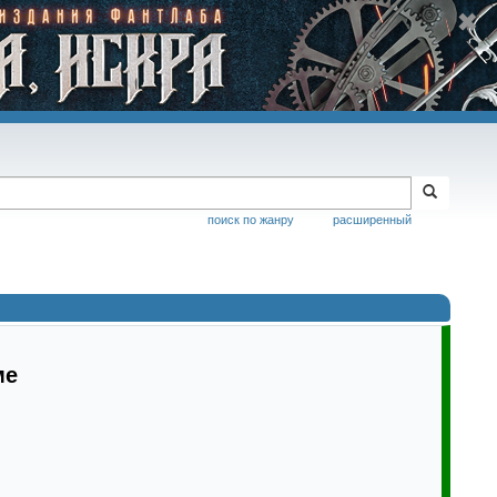
поиск по жанру
расширенный
ме