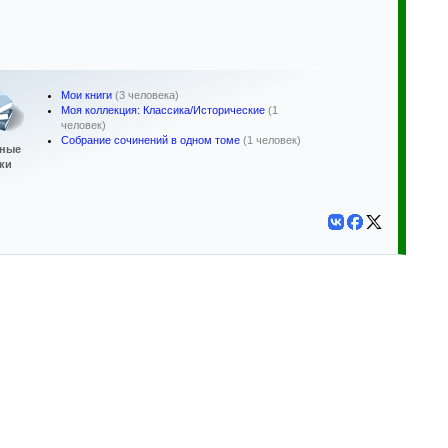
Мои книги
(3 человека)
Моя коллекция: Классика/Исторические
(1
человек)
Собрание сочинений в одном томе
(1 человек)
ные
ки