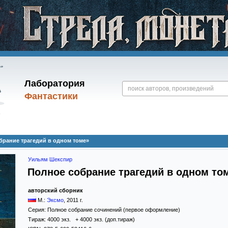
Лаборатория
Фантастики
рание трагедий в одном томе»
Уильям Шекспир
Полное собрание трагедий в одном то
авторский сборник
М.:
Эксмо
,
2011
г.
Серия:
Полное собрание сочинений (первое оформление)
Тираж:
4000 экз. + 4000 экз. (доп.тираж)