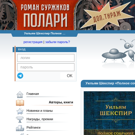
Уильям Шекспир Полное ...
регистрация
|
забыли пароль?
вход
OK
Уильям Шекспир «Полное соб
Главная
Авторы, книги
Новинки и планы
Награды, премии
Рейтинги