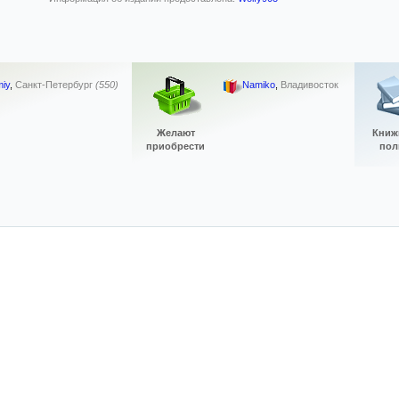
iy
,
Санкт-Петербург
(550)
Namiko
,
Владивосток
Желают
Книж
приобрести
пол