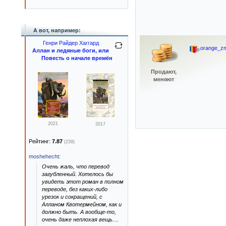
А вот, например:
Генри Райдер Хаггард
orange_zm
Аллан и ледяные боги, или
Повесть о начале времён
Продают,
меняют
2021
2017
Рейтинг:
7.87
(239)
moshehecht
:
Очень жаль, что перевод
загубленный. Хотелось бы
увидеть этот роман в полном
переводе, без каких-либо
урезок и сокращений, с
Алланом Квотермейном, как и
должно быть. А вообще-то,
очень даже неплохая вещь.
...