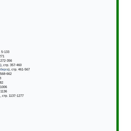
. 5-133
-271
. 272-356
а
), стр. 357-460
нберга
), стр. 461-567
. 568-662
8
882
-1006
-1136
), стр. 1137-1277