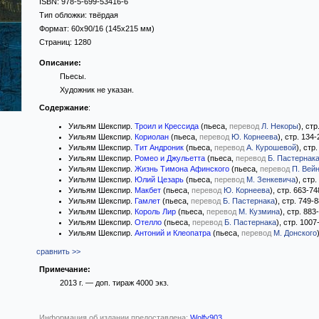
ISBN:
978-5-699-53416-6
Тип обложки:
твёрдая
Формат:
60x90/16
(145x215 мм)
Страниц:
1280
Описание:
Пьесы.
Художник не указан.
Содержание
:
Уильям Шекспир.
Троил и Крессида
(пьеса,
перевод
Л. Некоры
), стр
Уильям Шекспир.
Кориолан
(пьеса,
перевод
Ю. Корнеева
), стр. 134
Уильям Шекспир.
Тит Андроник
(пьеса,
перевод
А. Курошевой
), стр
Уильям Шекспир.
Ромео и Джульетта
(пьеса,
перевод
Б. Пастернак
Уильям Шекспир.
Жизнь Тимона Афинского
(пьеса,
перевод
П. Вей
Уильям Шекспир.
Юлий Цезарь
(пьеса,
перевод
М. Зенкевича
), стр
Уильям Шекспир.
Макбет
(пьеса,
перевод
Ю. Корнеева
), стр. 663-74
Уильям Шекспир.
Гамлет
(пьеса,
перевод
Б. Пастернака
), стр. 749-
Уильям Шекспир.
Король Лир
(пьеса,
перевод
М. Кузмина
), стр. 883
Уильям Шекспир.
Отелло
(пьеса,
перевод
Б. Пастернака
), стр. 1007
Уильям Шекспир.
Антоний и Клеопатра
(пьеса,
перевод
М. Донского
сравнить >>
Примечание:
2013 г. — доп. тираж 4000 экз.
Информация об издании предоставлена:
Wolfy903