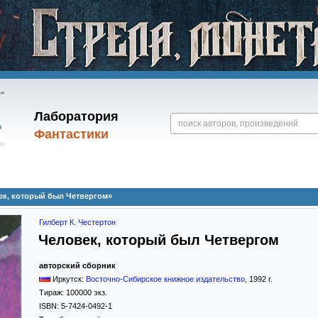
Лаборатория
Фантастики
век, который был Четвергом»
Гилберт К. Честертон
Человек, который был Четвергом
авторский сборник
Иркутск:
Восточно-Сибирское книжное издательство
,
1992
г.
Тираж:
100000 экз.
ISBN:
5-7424-0492-1