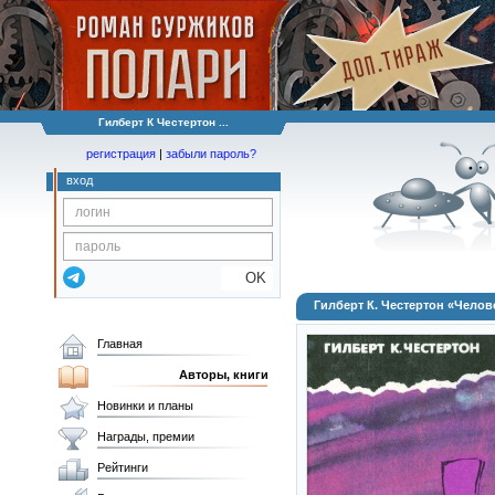
Гилберт К Честертон ...
регистрация
|
забыли пароль?
вход
OK
Гилберт К. Честертон «Чело
Главная
Авторы, книги
Новинки и планы
Награды, премии
Рейтинги