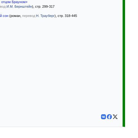
с отцом Брауном»
вод
И.М. Бернштейн
), стр. 299-317
й сон
(роман,
перевод
Н. Трауберг
), стр. 318-445