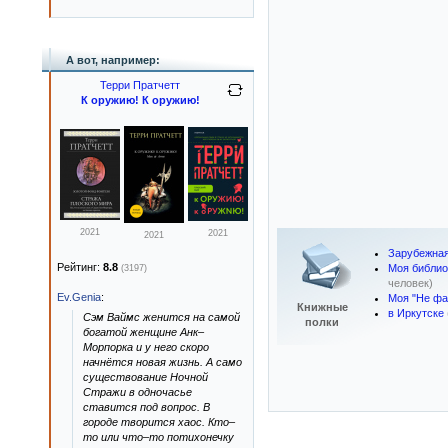
А вот, например:
Терри Пратчетт
К оружию! К оружию!
2021
2021
2021
Зарубежная
Рейтинг:
8.8
Моя библио
(3197)
человек)
Ev.Genia
:
Моя "Не фа
Книжные
в Иркутске
Сэм Ваймс женится на самой
полки
богатой женщине Анк–
Морпорка и у него скоро
начнётся новая жизнь. А само
существование Ночной
Стражи в одночасье
ставится под вопрос. В
городе творится хаос. Кто–
то или что–то потихонечку