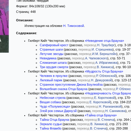
Тип обложки:
твёрдая
Формат:
84x108/32
(130x200 мм)
Страниц:
448
Описание:
Иллюстрация на обложке
Н. Тимоховой
.
Содержание
:
Гилберт Кийт Честертон. Из сборника
«Неведение отца Брауна»
Сапфировый крест
(рассказ,
перевод
Н. Трауберг
), стр. 3-18
Странные шаги
(рассказ,
перевод
И. Стрешнева
), стр. 19-37
Летучие звезды
(рассказ,
перевод
И.М. Бернштейн
), стр. 37
Невидимка
(рассказ,
перевод
А. Чапковского
), стр. 53-71
Сломанная шпага
(рассказ,
перевод
А. Ибрагимова
), стр. 71
Три орудия смерти
(рассказ,
перевод
В. Хинкиса
), стр. 90-1
Гилберт Кийт Честертон. Из сборника
«Мудрость Отца Брауна»
Человек в проулке
(рассказ,
перевод
Р. Облонской
), стр. 10
Лиловый парик
(рассказ,
перевод
Н. Демуровой
), стр. 123-1
Странное преступление Джона Боулнойза
(рассказ,
перевод
Волшебная сказка Отца Брауна
(рассказ,
перевод
Р. Облонс
Гилберт Кийт Честертон. Из сборника
«Недоверчивость Отца Браун
Небесная стрела
(рассказ,
перевод
Е. Коротковой
), стр. 170
Вещая собака
(рассказ,
перевод
Е. Коротковой
), стр. 194-21
Чудо «Полумесяца»
(рассказ,
перевод
Н. Рахмановой
), стр
Злой рок семьи Дарнуэй
(рассказ,
перевод
Н. Санникова
), 
Гилберт Кийт Честертон. Из сборника
«Тайна отца Брауна»
Тайна Отца Брауна
(рассказ,
перевод
В. Стенича
), стр. 264
Зеркало судьи
(рассказ,
перевод
В. Хинкиса
), стр. 271-293
Тайна Фламбо
(рассказ,
перевод
В. Стенича
), стр. 293-288