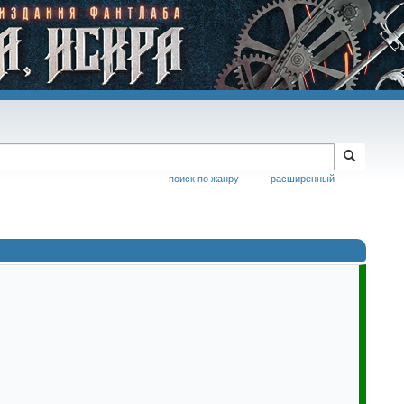
поиск по жанру
расширенный