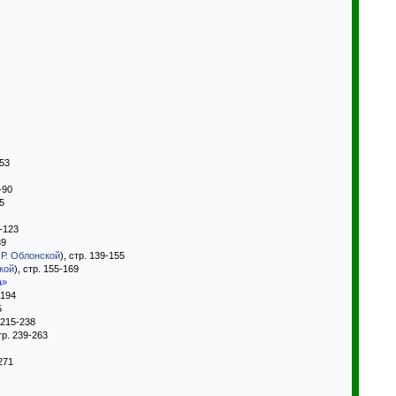
-53
-90
05
6-123
39
Р. Облонской
), стр. 139-155
кой
), стр. 155-169
а»
-194
5
. 215-238
стр. 239-263
-271