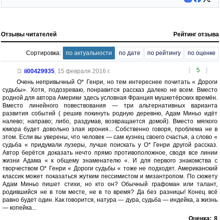
Отзывы читателей
Рейтинг отзыва
Сортировка:
по актуальности
по дате
по рейтингу
по оценке
[
5
]
ii00429935
,
15 февраля 2016 г.
Очень непривычный О* Генри, но тем интереснее почитать « Дороги
судьбы». Хотя, подозреваю, понравится рассказ далеко не всем. Вместо
родной для автора Америки здесь условная Франция мушкетёрских времён.
Вместо линейного повествования — три альтернативных варианта
развития событий ( решив покинуть родную деревню, Адам Миньо идёт
налево; направо; либо, раздумав, возвращается домой). Вместо мягкого
юмора будет довольно злая ирония... Собственно говоря, проблема не в
этом. Если вы уверены, что человек — сам кузнец своего счастья, а слово «
судьба « придумали лузеры, лучше поискать у О* Генри другой рассказ.
Автор берётся доказать нечто прямо противоположное, сводя все линии
жизни Адама « к общему знаменателю «. И для первого знакомства с
творчеством О* Генри « Дороги судьбы « тоже не подходят. Американский
классик может показаться жутким пессимистом и мизантропом. По сюжету
Адам Миньо пишет стихи, но кто он? Обычный графоман или талант,
родившийся не в том месте, не в то время? Да без разницы! Конец всё
равно будет один. Как говорится, натура — дура, судьба — индейка, а жизнь
— копейка...
Оценка:
8