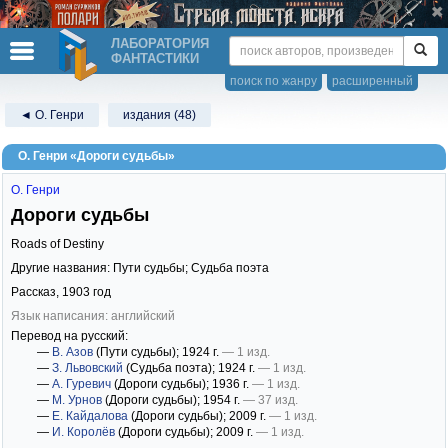
ЛАБОРАТОРИЯ
ФАНТАСТИКИ
поиск по жанру
расширенный
◄ О. Генри
издания (48)
О. Генри «Дороги судьбы»
О. Генри
Дороги судьбы
Roads of Destiny
Другие названия: Пути судьбы; Судьба поэта
Рассказ,
1903
год
Язык написания: английский
Перевод на русский:
—
В. Азов
(Пути судьбы)
; 1924 г.
— 1 изд.
—
З. Львовский
(Судьба поэта)
; 1924 г.
— 1 изд.
—
А. Гуревич
(Дороги судьбы)
; 1936 г.
— 1 изд.
—
М. Урнов
(Дороги судьбы)
; 1954 г.
— 37 изд.
—
Е. Кайдалова
(Дороги судьбы)
; 2009 г.
— 1 изд.
—
И. Королёв
(Дороги судьбы)
; 2009 г.
— 1 изд.