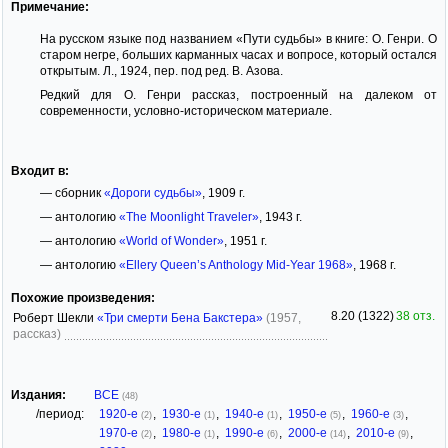
Примечание:
На русском языке под названием «Пути судьбы» в книге: О. Генри. О
старом негре, больших карманных часах и вопросе, который остался
открытым. Л., 1924, пер. под ред. В. Азова.
Редкий для О. Генри рассказ, построенный на далеком от
современности, условно-историческом материале.
Входит в:
— сборник
«Дороги судьбы»
, 1909 г.
— антологию
«The Moonlight Traveler»
, 1943 г.
— антологию
«World of Wonder»
, 1951 г.
— антологию
«Ellery Queen’s Anthology Mid-Year 1968»
, 1968 г.
Похожие произведения:
8.20 (1322)
38 отз.
Роберт Шекли
«Три смерти Бена Бакстера»
(1957,
рассказ)
Издания:
ВСЕ
(48)
/период:
1920-е
,
1930-е
,
1940-е
,
1950-е
,
1960-е
,
(2)
(1)
(1)
(5)
(3)
1970-е
,
1980-е
,
1990-е
,
2000-е
,
2010-е
,
(2)
(1)
(6)
(14)
(9)