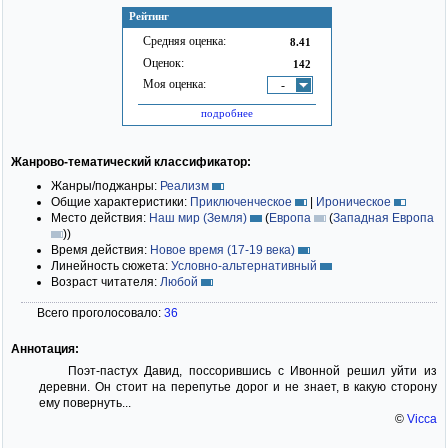
Рейтинг
Средняя оценка:
8.41
Оценок:
142
Моя оценка:
-
подробнее
Жанрово-тематический классификатор:
Жанры/поджанры:
Реализм
Общие характеристики:
Приключенческое
|
Ироническое
Место действия:
Наш мир (Земля)
(
Европа
(
Западная Европа
)
)
Время действия:
Новое время (17-19 века)
Линейность сюжета:
Условно-альтернативный
Возраст читателя:
Любой
Всего проголосовало:
36
Аннотация:
Поэт-пастух Давид, поссорившись с Ивонной решил уйти из
деревни. Он стоит на перепутье дорог и не знает, в какую сторону
ему повернуть...
©
Vicca