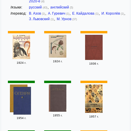
2020-е
(4)
/языки:
русский
,
английский
(43)
(5)
/перевод:
В. Азов
,
А. Гуревич
,
Е. Кайдалова
,
И. Королёв
,
(1)
(1)
(1)
(1)
З. Львовский
,
М. Урнов
(1)
(37)
1924 г.
1924 г.
1936 г.
1955 г.
1957 г.
1954 г.